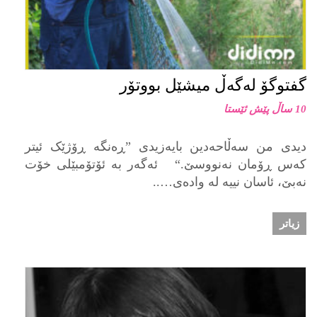
گفتوگۆ له‌گه‌ڵ میشێل بووتۆر
10 ساڵ پێش ئێستا
دیدی من سەڵاحەدین بایەزیدی ”ڕەنگە ڕۆژێک ئیتر
کەس ڕۆمان نەنووسێ.“ ئەگەر بە ئۆتۆمبێلی خۆت
نەبێ، ئاسان نییە لە وادەی…..
زیاتر