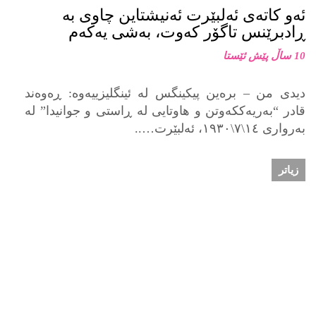
ئەو کاتەی ئەلبێرت ئەنیشتاین چاوی بە
ڕادبرێنس تاگۆر کەوت، بەشی یەکەم
10 ساڵ پێش ئێستا
دیدی من – برەین پیکینگس لە ئینگلیزییەوە: ڕەوەند
قادر “بەریەککەوتن و هاوتایی لە ڕاستی و جوانیدا” لە
بەرواری ١٤\٧\١٩٣٠، ئەلبێرت…..
زیاتر