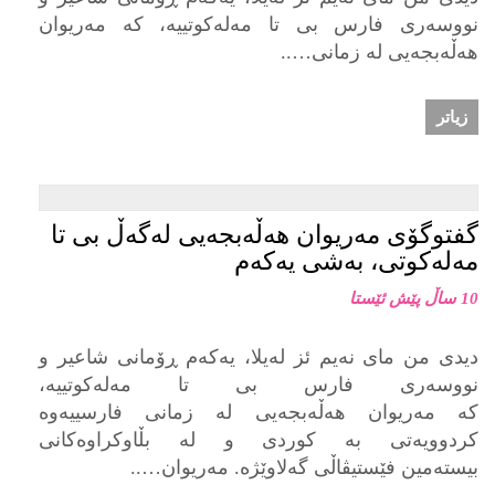
نووسەری فارس بی تا مەلەکوتییە، کە مەریوان
هەڵەبجەیی لە زمانی…..
زیاتر
گفتوگۆی مەریوان هەڵەبجەیی لەگەڵ بی تا
مەلەکوتی، بەشی یەکەم
10 ساڵ پێش ئێستا
دیدی من مای نەیم ئز لەیلا، یەکەم ڕۆمانی شاعیر و
نووسەری فارس بی تا مەلەکوتییە،
کە مەریوان هەڵەبجەیی لە زمانی فارسییەوە
کردوویەتی بە کوردی و لە بڵاوکراوەکانی
بیستەمین فێستیڤاڵی گەلاوێژە. مەریوان…..