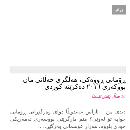
زیاتر
ڕۆمانی ڕووەکی، هەڵگری خەڵاتی مان
بووکەری ٢٠١٦ دەکرێتە کوردی
10 ساڵ پێش ئێستا
دیدی من – ئاراس عەبدولڵا دوای وەرگێڕانی ڕۆمانی
خوایە تۆ لەوێی؟ منم مارگرێتی نووسەری ئەمەریکی
جودی بلووم، هەژار عوسمانی وەرگێڕ…..