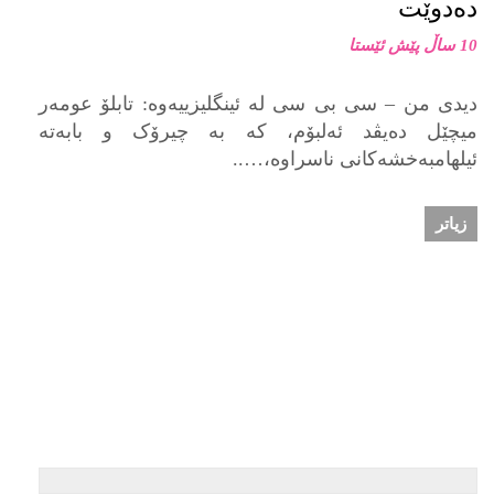
دەدوێت
10 ساڵ پێش ئێستا
دیدی من – سی بی سی له‌ ئینگلیزییه‌وه‌: تابلۆ عومەر
میچێل ده‌یڤد ئه‌لبۆم، کە به‌ چیرۆک و بابه‌ته‌
ئیلهامبه‌خشه‌کانی ناسراوە،…..
زیاتر