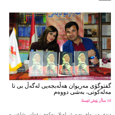
گفتوگۆی مەریوان هەڵەبجەیی لەگەڵ بی تا
مەلەکوتی، بەشی دووەم
10 ساڵ پێش ئێستا
دیدی من مای نەیم ئز لەیلا، یەکەم ڕۆمانی شاعیر و