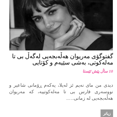
گفتوگۆی مەریوان هەڵەبجەیی لەگەڵ بی تا
مەلەکوتی، بەشی سێیەم و کۆتایی
10 ساڵ پێش ئێستا
دیدی من مای نەیم ئز لەیلا، یەکەم ڕۆمانی شاعیر و
نووسەری فارس بی تا مەلەکوتییە، کە مەریوان
هەڵەبجەیی لە زمانی…..
زیاتر