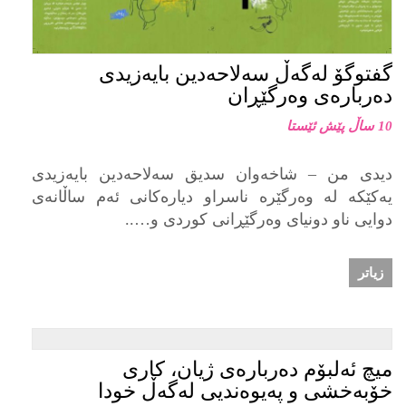
گفتوگۆ لەگەڵ سەلاحەدین بایەزیدی
دەربارەی وەرگێڕان
10 ساڵ پێش ئێستا
دیدی من – شاخەوان سدیق سەلاحەدین بایه‌زیدى
یه‌کێکه‌ له‌ وه‌رگێره‌ ناسراو دیاره‌کانى ئه‌م ساڵانه‌ى
دوایى ناو دونیاى وه‌رگێڕانى کوردى و…..
زیاتر
میچ ئه‌لبۆم دەربارەی ژیان، کاری
خۆبەخشی و په‌یوه‌ندیی له‌گه‌ڵ خودا