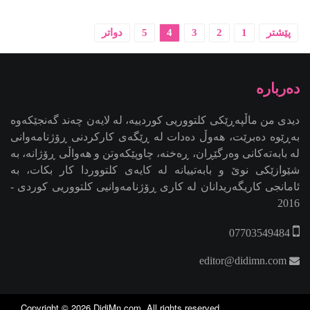
پێشتر
1
2
3
4
5
دواتر
دیدی من ماڵپەڕێکی کلتووریی کوردییە، لە لایەن چەند گەنجێكه‌وه‌
بەڕێوە دەبرێت، هەوڵ دەدات لە ڕێگەی کارکردنی ڕۆژنامەوانی
لە بابەتەکانی وەرگێڕان، ڕەخنە، چاوپێکەوتن و هەواڵی ڕۆژانە، بە
شێوازێکی نوێ و بابەتییانە لە کایەی کلتووردا کار بکات، بە
ئامانجی کاریگەریدانان لە کاری ڕۆژنامەوانیی کلتووریی کوردی -
2016
07703549484
editor@didimn.com
Copyright ©
2026
DidiMn.com
. All rights reserved.