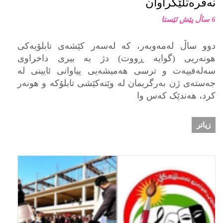
نەفرەتلێکراوان
6 ساڵ پێش ئێستا
دوو ساڵ لەمەوبەر، کە لەسەر کێشەى تابلۆیەکى
هونەریى (گوایە ڕووت) دژ بە بیرى داخراوى
سەلەفییەت و ترسى هەمیشەیى پیاوانى ئایینى لە
جەستەى ژن بەرگریمان لە وێنەکێشى تابلۆکە و هونەر
کرد، هەندێک کەس وا
زیاتر