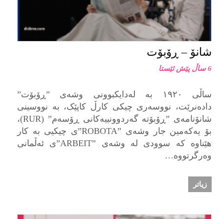
شانۆ – ڕۆبۆت
6 ساڵ پێش ئێستا
ساڵی ١٩٢٠ بە لەدایکبوونی وشەی ”ڕۆبۆت”
دادەنرێت، نووسەری چیکی كارڵ کاپێک، بە نووسینی
شانۆنامەی ”ڕۆبۆتە گەردوونییەکانی ڕۆسەم” (RUR)،
بۆ یەکەمین جار وشەی ”ROBOTA”ی چیکیی بە کار
هێناوە کە سوودی لە وشەی ”ARBEIT”ی ئەڵمانی
وەرگرتووە…
زیاتر