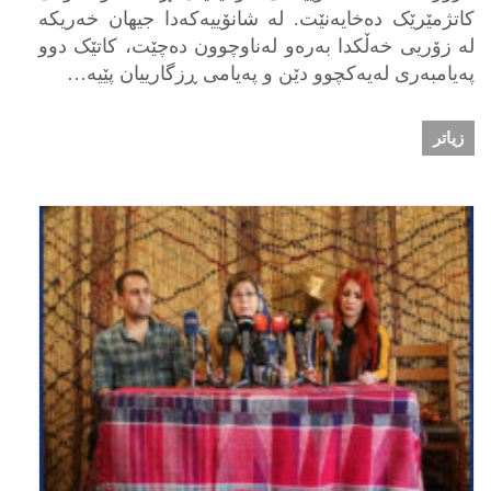
کاتژمێرێک دەخایەنێت. لە شانۆییەکەدا جیهان خەریکە
لە زۆریی خەڵکدا بەرەو لەناوچوون دەچێت، کاتێک دوو
پەیامبەری لەیەکچوو دێن و پەیامی ڕزگارییان پێیە…
زیاتر