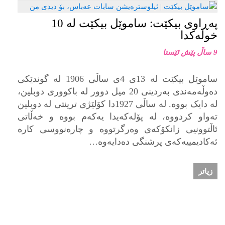
په‌ڕاوی بیكێت: ساموێل بیكێت لە 10
خولەكدا
9 ساڵ پێش ئێستا
ساموێل بیكێت لە 13ی 4ی ساڵی 1906 لە گوندێکی
دەوڵەمەندی بەردینی 20 میل دوور لە باکووری دوبلین،
لە دایک بووە. لە ساڵی 1927دا کۆلێژی ترینتی لە دوبلین
تەواو کردووە، لە پۆلەکەیدا یەکەم بووە و خەڵاتی
ئاڵتوونیی زانکۆکەی وەرگرتووە و چارەنووسی کارە
ئەکادیمییەکەی پرشنگی دەدایەوە…
زیاتر