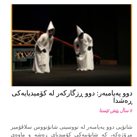
دوو پەیامبەر: دوو ڕزگارکەر لە کۆمیدیایەکی
ڕەشدا
8 ساڵ پێش ئێستا
شانۆیی دوو پەیامبەر لە نووسینی شانۆنووس سلاڤۆمیر
مرۆژەکە، کە شانۆییەکی کۆمیدیای ڕەشە و ماوەی