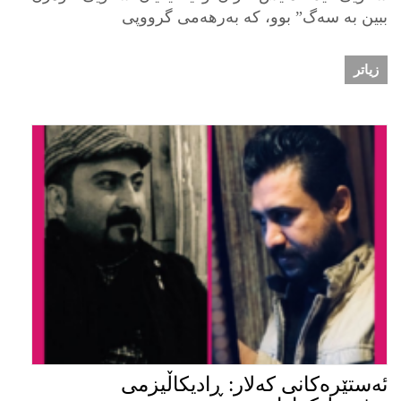
ببین بە سەگ” بوو، کە بەرهەمی گرووپی
زیاتر
ئەستێرەکانی کەلار: ڕادیکاڵیزمی