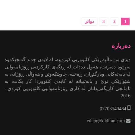
1
2
3
دواتر
دیدی من ماڵپەڕێکی کلتووریی کوردییە، لە لایەن چەند گەنجێكه‌وه‌
بەڕێوە دەبرێت، هەوڵ دەدات لە ڕێگەی کارکردنی ڕۆژنامەوانی
لە بابەتەکانی وەرگێڕان، ڕەخنە، چاوپێکەوتن و هەواڵی ڕۆژانە، بە
شێوازێکی نوێ و بابەتییانە لە کایەی کلتووردا کار بکات، بە
ئامانجی کاریگەریدانان لە کاری ڕۆژنامەوانیی کلتووریی کوردی -
2016
07703549484
editor@didimn.com