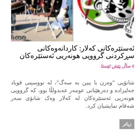
ئەستێرەکانی کەلار: کاردانەوەکانی
سڕکردنی گرووپی هونەریی ئەستێرەکان
6 ساڵ پێش ئێستا
شانۆیی ”وەرن با ببین بە سەگ”، لە نووسینی قوباد
جەلیزادە و دەرهێنانی عومەر عەبدولڵا بوو، کە گرووپی
هونەریی ئەستێرەکان لە کەلار وەک شانۆی سەر
شەقام نمایشیان کرد.
زیاتر