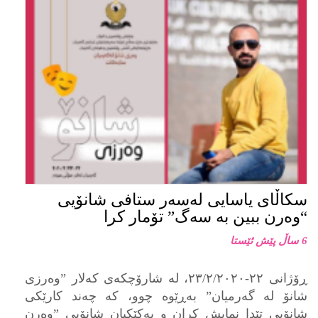
سکاڵای یاسایی لەسەر ستافی شانۆیی
“وەرن ببین بە سەگ” تۆمار کرا
6 ساڵ پێش ئێستا
ڕۆژانی ٢٢-٢٣/٢/٢٠٢٠، لە شارۆچکەی کەلار ”وەرزی
شانۆ لە گەرمیان” بەڕێوە چوو، کە چەند کارێکی
شانۆیی تێدا نمایش کران و یەکێکیان شانۆیی ”وەرن