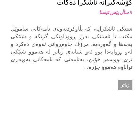
گۆشەگیرانە ئاشکرا دەکات
9 ساڵ پێش ئێستا
شتێکی ئاشکرایە، کە بڵاوکردنەوەی نامەکانی ساموێل
بیکێت تا ئاستێکی بەرز ڕووداوێکی گرنگە و شتێکی
بەبەها و گەورەیە. مرۆڤ چاوەڕوانی ئەوەی دەکرد و
لەو بڕوایەدا بوو ئەو شتانەی زیاتر لە هەموو شتێکی
تری نووسەر خۆین، بەتایبەتی کە نامەکانی بەوپەڕی
تواناوە هەموو جۆرە…
زیاتر