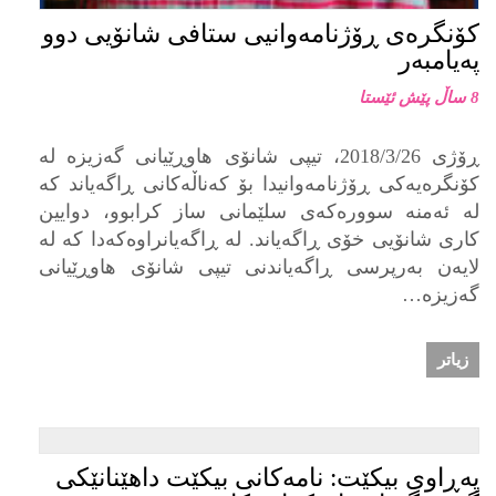
کۆنگرەی ڕۆژنامەوانیی ستافی شانۆیی دوو
پەیامبەر
8 ساڵ پێش ئێستا
ڕۆژی 2018/3/26، تیپی شانۆی هاوڕێیانی گەزیزە لە
کۆنگرەیەکی ڕۆژنامەوانیدا بۆ کەناڵەکانی ڕاگەیاند کە
لە ئەمنە سوورەکەی سلێمانی ساز کرابوو، دوایین
کاری شانۆیی خۆی ڕاگەیاند. لە ڕاگەیانراوەکەدا کە لە
لایەن بەرپرسی ڕاگەیاندنی تیپی شانۆی هاوڕێیانی
گەزیزە…
زیاتر
په‌ڕاوی بیكێت: نامەکانی بیکێت داهێنانێکی