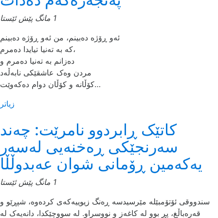
1 مانگ پێش ئێستا
ئەو ڕۆژە دەبینم، من ئەو ڕۆژە دەبینم
کە بە تەنیا تیایدا دەمرم،
دەزانم بە تەنیا دەمرم و
مردن وەک عاشقێکی نابەڵەد
کۆڵانە و کۆڵان دوام دەکەوێت…
زیاتر
کاتێک ڕابردوو نامرێت: چەند
سەرنجێکی ڕەخنەیی لەسەر
یەکەمین ڕۆمانی شوان عەبدوڵڵا
1 مانگ پێش ئێستا
سندووقی ئۆتۆمبێلە مێرسیدسە ڕەنگ زیوییەکەی کردەوە، شپڕێو و
قەرەباڵغ، پڕ بوو لە کاغەز و نووسراو. لە سووچێکدا، دانەیەک لە