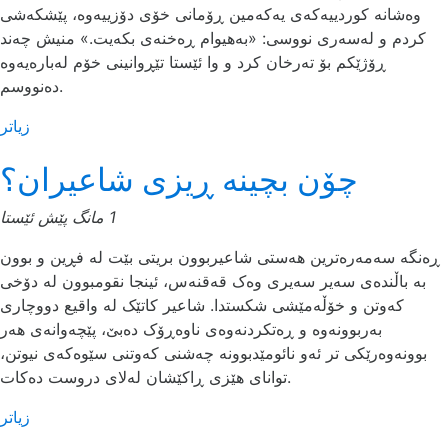
وەشانە کوردییەکەی یەکەمین ڕۆمانی خۆی دۆزییەوە، پێشکەشی
کردم و لەسەری نووسی: «بەهیوام ڕەخنەی بکەیت.» منیش چەند
ڕۆژێکم بۆ تەرخان کرد و وا ئێستا تێڕوانینی خۆم لەبارەیەوە
دەنووسم.
زیاتر
چۆن بچینە ڕیزی شاعیران؟
1 مانگ پێش ئێستا
ڕەنگە سەمەرەترین هەستی شاعیربوون بریتی بێت لە فڕین و بوون
بە باڵندەی سەیر سەیری وەک قەقنەس، ئینجا نقومبوون لە دۆخی
کەوتن و خۆڵەمێشی شکستدا. شاعیر کاتێک لە واقیع دووچاری
بەربوونەوە و ڕەتکردنەوەی ناوەڕۆک دەبێ، پێچەوانەی هەر
بوونەوەرێکی تر ئەو نائومێدبوونە چەشنی کەوتنی سێوەکەی نیوتن،
توانای هێزی ڕاکێشان لەلای دروست دەکات.
زیاتر