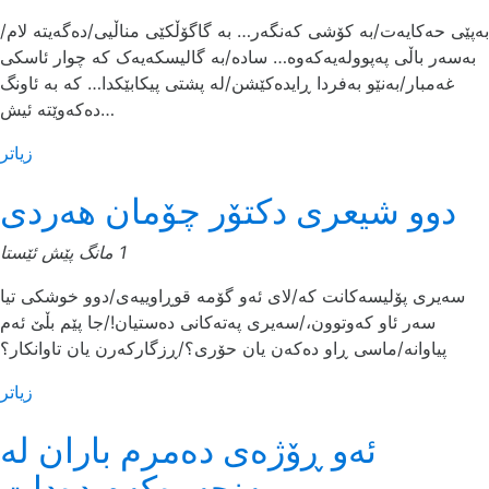
به‌پێی حه‌کایه‌ت/به‌ کۆشی که‌نگه‌ر‌‌… به‌ گاگۆڵکێی مناڵیی/ده‌گه‌یته‌ لام/
به‌سه‌ر باڵی په‌پووله‌یه‌که‌وه‌‌… ساده‌/به‌ گالیسکه‌یه‌ک که‌ چوار ئاسکی
غه‌مبار/به‌نێو به‌فردا ڕایده‌کێشن/له‌ پشتی پیکابێکدا… که‌ به‌ ئاونگ
ده‌که‌وێته‌ ئیش…
زیاتر
دوو شیعری دکتۆر چۆمان هەردی
1 مانگ پێش ئێستا
سەیری پۆلیسەکانت کە/لای ئەو گۆمە قوڕاوییەی/دوو خوشکی تیا
سەر ئاو کەوتوون،/سەیری پەتەکانی دەستیان!/جا پێم بڵێ ئەم
پیاوانە/ماسی ڕاو دەکەن یان حۆری؟/ڕزگارکەرن یان تاوانکار؟
زیاتر
ئەو ڕۆژەی دەمرم باران لە
پەنجەرەکەم دەدات