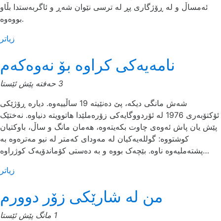
ئەمساڵ و لە ڕۆژگاری پڕ لە ترسی نێوان شەڕ و ئاگربەستدا بڵاو
بووەوە.
زیاتر
نامەیەکی کراوە بۆ نەوەکەم
3 حەفتە پێش ئێستا
شەش مانگی دیکە، پێ دەنێیتە 19 ساڵییەوە. دیارە ڕۆژێکی
ئۆکتۆبەری 1976 لە ئۆردووگایەکی زۆرەملێدا هاتوویتە دنیاوە. نەختێک
پێش یان پاش ئەوەی چاوت بکەیتەوە، هەمان مانگ و ساڵ، باوکتیان
کوشتووە: گوللەیەکیان لە مەودای کەمتر لە نیو مەترەوە بە
پشتەملیەوە ناوە. بێچەک بووە و بە دەستی کۆماندۆیەک کوژراوە…
زیاتر
من له‌ شارێکی زۆر دوورم
1 مانگ پێش ئێستا