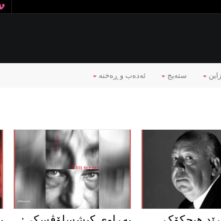
زاین
ستەیج
ئه‌ده‌ب و ڕه‌خنه‌
رێد هیچکۆک
پەڕاوی کیشسلۆڤسکی:
پ