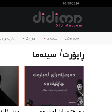
07/08/2026
سەرەکی
سینەما
موزیک
ئارت و دی
ڕاپۆرت/ سینەما
ده‌رهێنه‌ران له‌باره‌ی
سێر ئالف