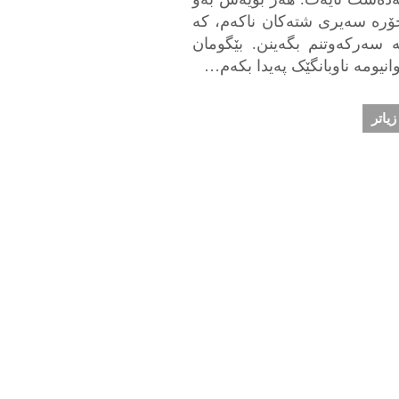
ۆرە سەیری شتەکان ناکەم، کە
ە سەرکەوتنم بگەینن. بێگومان
وانیومە ناوبانگێک پەیدا بکەم…
زیاتر