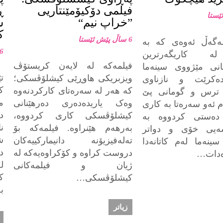
فیلمی دۆکیۆمێنتاریی
ڕ
”خراپ نیم“
س
ك
6 ساڵ پێش ئێستا
ەگەڵ ئەوەی کە بە
6 ساڵ پێش ئێست
ە کاریگەرترین
فیلمەکە لە لایەن کریستۆڤ
انی مێژووی سینەما
ت
ویزبریکی هاوڕێی کیشلۆڤسکی؛
ەکرێت و نازناوی
ك
کە هەر لە سەرەتای کارکردنەوە
 ترس و گومانی پێ
م
وەک یاریدەدەری دەرهێنانی
ام ئەو سەرەتا بە کاری
د
کیشلۆڤسکی کاری کردووە،
 دەستی کردووە بە
ن
بەرهەم هێنراوە. فیلمەکە بۆ
شەیی خۆی و دواتر
ش
تەلەفیزیۆنە دانیمارکییەکان
ینەما لەم کاتانەدا
د
دروست کراوە و کۆکراوەیەکە لە
ەدات…
ل
ژیان و فیلمەکانی
ك
کیشلۆڤسکی…
ب
زیاتر