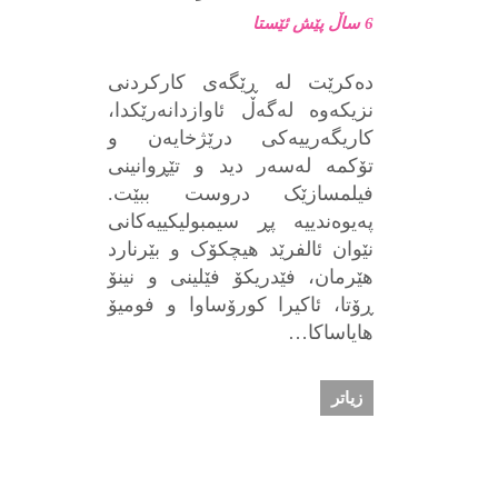
6 ساڵ پێش ئێستا
دەکرێت لە ڕێگەی کارکردنی
نزیکەوە لەگەڵ ئاوازدانەرێکدا،
کاریگەرییەکی درێژخایەن و
تۆکمە لەسەر دید و تێڕوانینی
فیلمسازێک دروست ببێت.
پەیوەندییە پڕ سیمبولیکییەکانی
نێوان ئالفرێد هیچکۆک و بێرنارد
هێرمان، فێدریکۆ فێلینی و نینۆ
ڕۆتا، ئاکیرا کورۆساوا و فومیۆ
هایاساکا…
زیاتر