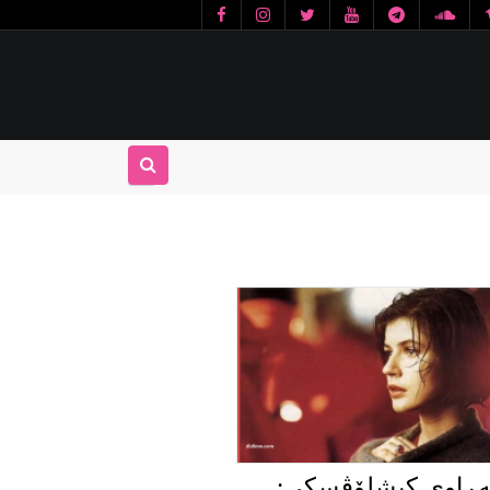
ەڕاوی کیشلۆڤسکی: