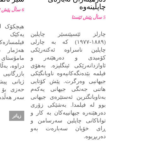
چاپلینه‌وه‌
6 ساڵ پێش ئێستا
5 ساڵ پێش ئێستا
هیچکۆک ل
چارلز ئێسپێنسێر چاپلین
یەکێک ل
(١٨٨٩-١٩٧٧) كه‌ به‌ چارلی
فیلمسازەک
چاپلین ناسراوه‌ ئەکتەرێکی
هەژمار د
کۆمیدی و دەرھێنەر و
مامۆستای
ئاوازدانەرێکی ئینگلیزە. بەھۆی
دراوە، بەڵ
فیلمە بێدەنگەکانیەوە ناوبانگێكی
بازرگانیی
جیهانیی وه‌رگرت. پێش کۆتایی
ژیانی پی
ھاتنی جەنگی جیھانی یەکەم
حەزی بۆ س
بەناوبانگترین ئەستێرەی جیھانی
سەر هەڵد
بوو لە فیلمدا. به‌شێكی زۆری
ده‌رهێنه‌ره‌ جیهانییه‌كان به‌ كار و
زیاتر
تواناكانی چاپلین سه‌رسامن و
ڕای خۆیان سه‌باره‌ت به‌و
ده‌ربڕیوه‌.