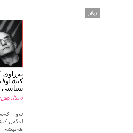
زیاتر
پەڕاوی 
کیشلۆڤس
سیاسی
6 ساڵ پێش ئێستا
ئەو کەسا
لەگەڵ کیش
هەمیشە ئ