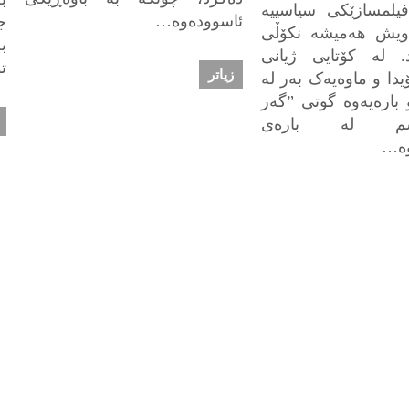
فیلمسازێکی سیاسییە
ئاسوودەوە…
ج
ەویش هەمیشە نکۆڵی
ب
 لە کۆتایی ژیانی
ت
زیاتر
دا و ماوەیەک بەر لە
بارەیەوە گوتی ”گەر
نیشم لە بارەی
وە…