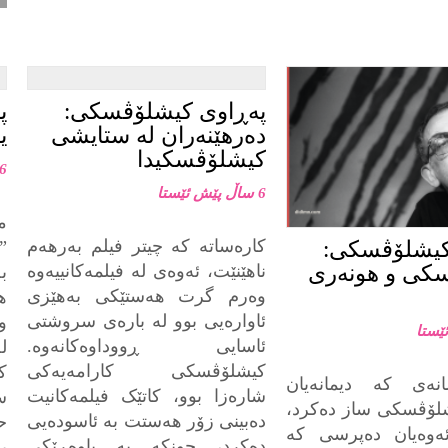
پەڕاوی کیشلۆڤسکی:
پ
دەرهێنەران لە ستایشی
ی
کیشلۆڤسکیدا
6 ساڵ پێش ئێست
6 ساڵ پێش ئێستا
م
کارەساتە کە چیتر فیلم بەرھەم
”
کیشلۆڤسکی:
ناھێنێت، ئەوەی لە فیلمەکانییەوە
کی و هونەری
ب
وەرم گرت ھەستێکی بەھێزی
ه
ئاوارەیی بوو لە بارەی سروشتی
و
ئاسایی ڕووداوەکانەوە.
ل
کیشلۆڤسکی کارامەیەکی
ک
نەی کە دیمانەیان
شارەزا بوو، کاتێک فیلمەکانیت
س
لۆڤسکی ساز دەکرد،
دەبینی زۆر ھەستت بە ئاسودەیی
ح
ەوەیان دەپرسی کە
دەکرد، چونکە بە باوەڕێکی
ب