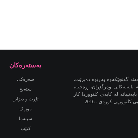
به‌سته‌ره‌كان
ند گەنجێكه‌وه‌ بەڕێوە دەبرێت،
سەرەکی
بابەتەکانی وەرگێڕان، ڕەخنە،
ستەیج
بەتییانە لە کایەی کلتووردا کار
ئاڕت و دیزاین
کلتووریی کوردی - 2016
موزیک
سینەما
کتێب