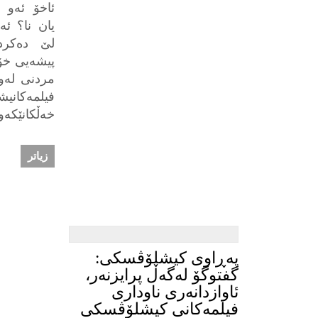
ئاخۆ ئەو 
یان نا؟ ئ
لێ دەکرد.
پیشەیی خۆی
مردنی لەو 
فیلمەکا
خەڵکانێکە
زیاتر
پەڕاوی کیشلۆڤسکی:
گفتوگۆ لەگەڵ پرایزنەر،
ئاوازدانەری ناوداری
فیلمەکانی کیشلۆڤسکی