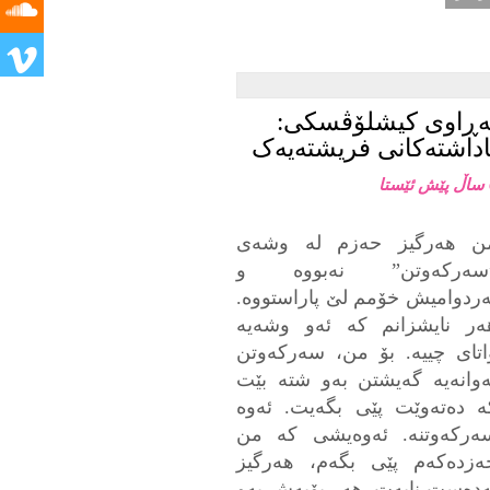
ەڕاوی کیشلۆڤسکی:
اداشتەکانی فریشتەیەک
ا
ن هەرگیز حەزم لە وشەی
سەرکەوتن” نەبووە و
ەردوامیش خۆمم لێ پاراستووە.
ەر نایشزانم کە ئەو وشەیە
اتای چییە. بۆ من، سەرکەوتن
ەوانەیە گەیشتن بەو شتە بێت
ە دەتەوێت پێی بگەیت. ئەوە
ەرکەوتنە. ئەوەیشی کە من
ەزدەکەم پێی بگەم، هەرگیز
ەدەست نایەت. هەر بۆیەش بەو