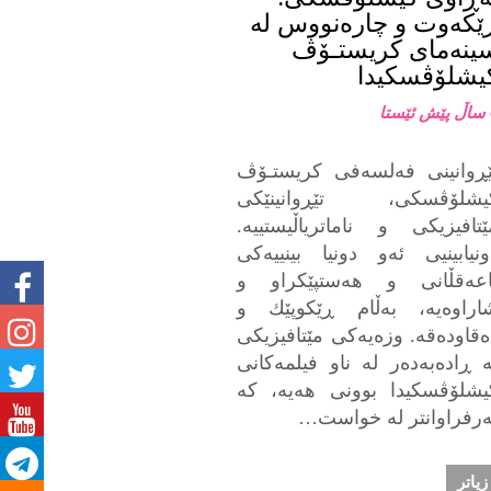
ێكەوت و چارەنووس له
ينەماى كريستـۆڤ
يشلۆڤسكيدا
ا
ێڕوانينى فەلسەفى كريستـۆڤ
يشلۆڤسكى، تێڕوانينێكى
ێتافيزيكى و ناماترياڵيستييه.
ونيابينیی ئەو دونيا بينييەكى
اعەقڵانى و هەستپێكراو و
اراوەيه، بەڵام ڕێكوپێك و
ەقاودەقه. وزەيەكى مێتافيزيكى
ه ڕادەبەدەر لە ناو فيلمەكانى
يشلۆڤسكيدا بوونى هەيە، كە
ەرفراوانتر له خواست…
زیاتر