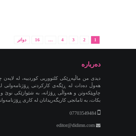
1
2
3
4
…
16
دواتر
دیدی من ماڵپەڕێکی کلتووریی کوردییە، لە لایەن چە
هەوڵ دەدات لە ڕێگەی کارکردنی ڕۆژنامەوانی لە 
چاوپێکەوتن و هەواڵی ڕۆژانە، بە شێوازێکی نوێ و با
بکات، بە ئامانجی کاریگەریدانان لە کاری ڕۆژنامەوانیی 
07703549484
editor@didimn.com