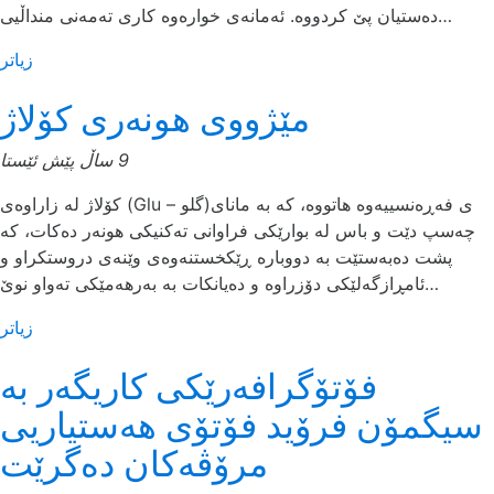
دەستیان پێ کردووە. ئەمانەی خوارەوە کاری تەمەنی منداڵیی…
زیاتر
مێژووی هونەری کۆلاژ
9 ساڵ پێش ئێستا
کۆلاژ لە زاراوەی (Glu – گلو)ی فەڕەنسییەوە هاتووە، کە بە مانای
چه‌سپ دێت و باس لە بوارێکی فراوانی تەکنیکی هونەر دەکات، کە
پشت دەبەستێت بە دووبارە ڕێکخستنەوەی وێنەی دروستکراو و
ئامڕازگەلێکی دۆزراوە و دەیانکات بە بەرهەمێکی تەواو نوێ…
زیاتر
فۆتۆگرافه‌رێكی كاریگه‌ر به‌
سیگمۆن فرۆید فۆتۆی هه‌ستیاریی
مرۆڤه‌كان ده‌گرێت