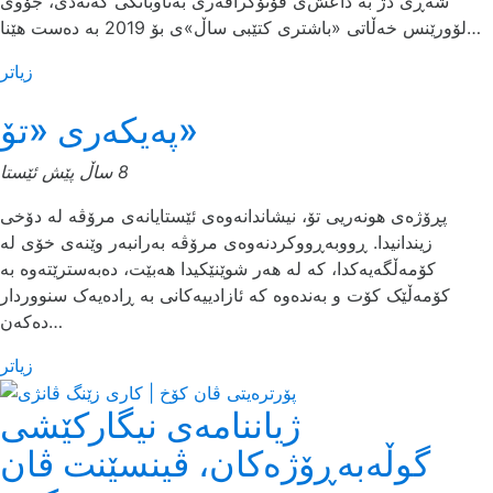
شه‌ڕی دژ به‌ داعش‌ی فۆتۆگرافه‌ری به‌ناوبانگی كه‌نه‌دی، جۆوی
لۆورێنس خه‌ڵاتی «باشتری كتێبی ساڵ»ی بۆ 2019 به ‌ده‌ست هێنا…
زیاتر
په‌یكه‌ری «تۆ»
8 ساڵ پێش ئێستا
پڕۆژەی هونەریی تۆ، نیشاندانەوەی ئێستایانەی مرۆڤە لە دۆخی
زیندانیدا. ڕووبەڕووکردنەوەی مرۆڤە بەرانبەر وێنەی خۆی لە
کۆمەڵگەیەکدا، کە لە هەر شوێنێکیدا هەبێت، دەبەسترێتەوە بە
کۆمەڵێک کۆت و بەندەوە کە ئازادییەکانی بە ڕادەیەک سنووردار
دەکەن…
زیاتر
ژیاننامەی نیگارکێشی
گوڵەبەڕۆژەکان، ڤینسێنت ڤان