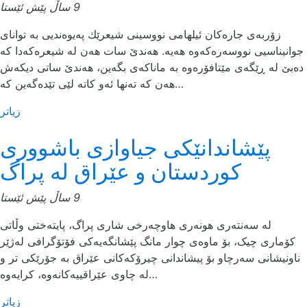
9 ساڵ پێش ئێستا
زۆربه‌ی جاره‌كان ئیلهامی نووسینی شیعرێك په‌یوه‌ندیی به‌ توانای
جوانیناسیی نووسه‌ره‌كه‌وه‌ هه‌یه‌. هه‌ندێ سات هه‌ن له‌ شیعره‌كه‌دا كه‌
ده‌بێ له ڕێگه‌ی مێتافۆره‌وه‌ به‌ ماناكه‌ی بگه‌ین، هه‌ندێ ساتی دیكه‌ش
هه‌ن كه‌ ته‌نها ئه‌و كاته‌ لێی تێده‌گه‌ین كه‌…
زیاتر
پێشاندانێکی جیاوازی باشووری
کوردستان و عێراق لە پراگ
9 ساڵ پێش ئێستا
لە سەنتەری هونەری هاوچەرخی شاری پراگ، پایتەختی وڵاتی
کۆماری چیک، بۆ ماوەی چوار مانگ پێشانگەیەکی فۆتۆگرافی لەژێر
ناونیشانی سەرچاو بۆ پیشاندانی چیرۆکەکانی عێراق بە جۆرێکی تر و
لە چاوی عێراقییەکانەوە، کرایەوە…
زیاتر