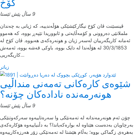
کۆخ
9 ساڵ پێش ئێستا
ڤینسێنت ڤان کۆخ نیگارکێشێکی هۆڵەندییە، کە ژیانی بە چەندان
ململانێی دەروونی و کۆمەڵایەتی و ئابووریدا تێپەڕ بووە، کە هەموو
ئەمانە کاریگەرییان لەسەر ژیان و هونەرەکەی هەبووە. ڤان کۆخ لە
30/3/1853 لە هۆڵەندا لە دایک بووە، باوکی قەشە بووە، ئەمەش
کاریگەریی…
زیاتر
شێوەی کارەکانی تەمەنی منداڵیی
هونەرمەندە نادادەکان چۆنە؟
9 ساڵ پێش ئێستا
چۆن ئەم هونەرمەندانە لە تەمەنێکی وا سەرەتاییەوە سەرکەوتنێکی
بەرچاویان بەدەست هێناوە لە بوارەکەیاندا؟ بە دڵنیاییەوە هۆکارەکەی
بەهرەی زگماکی بووە؛ بەڵام هێشتا لە تەمەنێکی زۆر هەرزەکارییەوە