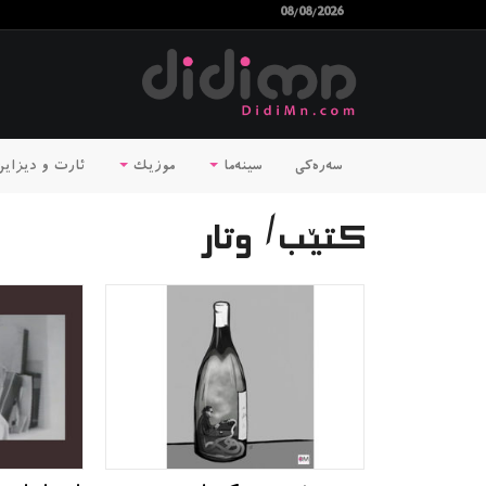
08/08/2026
سەرەکی
سینەما
موزیک
ئارت و دیزای
کتێب/ وتار