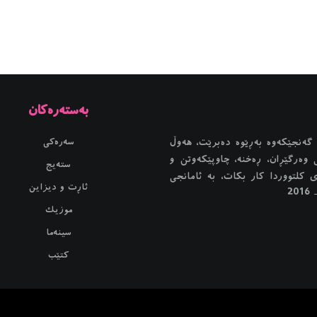
به‌سته‌ره‌كان
گەنجێكه‌وه‌ بەڕێوە دەبرێت، هەوڵ
سەرەکی
 وەرگێڕان، ڕەخنە، چاوپێکەوتن و
ستەیج
ی کلتووردا کار بکات، بە ئامانجی
ئاڕت و دیزاین
2
موزیک
سینەما
کتێب