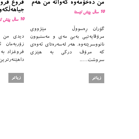
من دەخۆمەوە کەواتە من هەم
فروغ فروغ
جیاهەڵکەو
10 ساڵ پێش ئێستا
10 ساڵ پێش ئێستا
گۆران ڕەسووڵ مێژووی
دیدی من س
مرۆڤایەتیی بەبێ مەی و مەستبوون
زۆربەمان 
نانووسرێتەوە. هەر لەسەرەتای ئەوەی
فروغزاد بە
کە مرۆڤ درکی بە هێزی
داهێنەرترین
سروشت…..
زیاتر
زیاتر