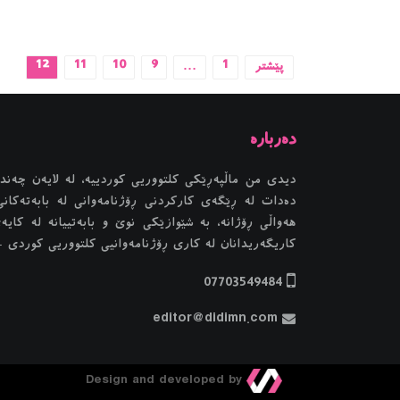
پێشتر
1
…
9
10
11
12
دیدی من ماڵپەڕێکی کلتووریی کوردییە، لە لایەن چەند 
دەدات لە ڕێگەی کارکردنی ڕۆژنامەوانی لە بابەتەکانی
هەواڵی ڕۆژانە، بە شێوازێکی نوێ و بابەتییانە لە کایە
کاریگەریدانان لە کاری ڕۆژنامەوانیی کلتووریی کوردی - 016
07703549484
editor@didimn.com
Design and developed by