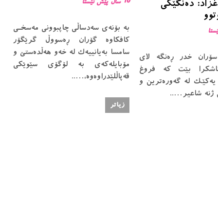
زاد: دەنگێکی
10 ساڵ پێش ئێستا
توو
بە بۆنەی سەدساڵی چاپبوونی مەسخـی
کافکاوە گۆران ڕەسووڵ گرێگۆر
سامسا بەیانییەک لە خەو هەڵدەستێ و
ۆران خدر ڕەنگە لای
مۆبایلەکەی بە لۆگۆی سێوێکی
ئاشكرا بێت كە فروغ
قەپاڵلێدراوەوە،…..
 یەكێک لە گەورەترین و
 ژنە شاعیر…..
زیاتر