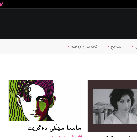
ن
ستەیج
ئه‌ده‌ب و ڕه‌خنه‌
سامسا سێڵفی دەگرێت