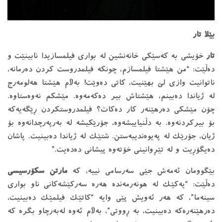
بێلا تار
تار
خۆیشی بە کەسێکی خانەنشین لە بواری فیلمسازیدا نابینێت و
دەڵێت: “من هێشتا فیلمسازم، چونکە فیلمدروست کردن دەرمانە،
ناتوانیت وازی لێ بهێنیت، کاتی دەوێت! بەڵام هێشتا هەلومەرج
لە ژیاندا دەبینم، هێشتاش بیر دەکەمەوە. مێشکم نەوەستاوە.
چۆن مێشکی دەرهێنەر کار دەکات؟ فیلمدروستکردن ڕێگەیەکە
بۆ بیرکردنەوە. بە دڵنیاییشەوە، جۆرێکیشە لە بەرپەرچدانەوە بۆ
ژیان، جۆرێک لە پەیوەندیبەستن. شتێک لە ژیاندا دەبینیت. پاشان
دەیگۆڕیت و لە تێڕوانینی خۆتەوە پیشانی دەدەیت.”
بێگوومان ئەمەش جێی سەرسامی نییە، کە
مارتن سکۆرسیسی
دەڵێت: “یەکێک لە هونەرمەندە هەرە سەرکێشەکانی ناو بواری
سینەما”، کە هەر ئەویش پێی وایە “کاتێک فیلمێک دەبینیت،
دەرهێنەرەکە دەبینیت، بە ڕووتی”، بەڵام ئەوە لەبەرچاو بگرە کە