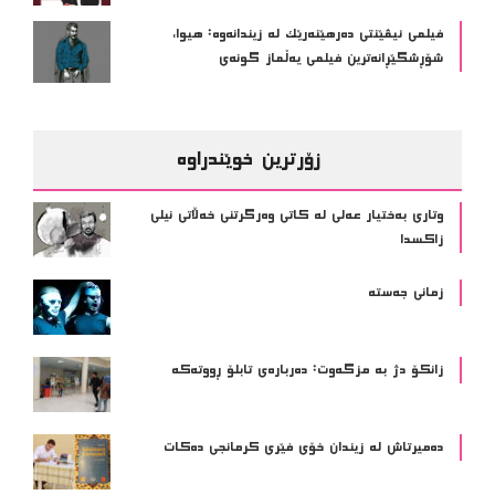
فیلمی ئیڤێنتی دەرهێنەرێک لە زیندانەوە: هیوا،
شۆڕشگێڕانەترین فیلمی یەڵماز گونەی
زۆرترین خوێندراوە
وتاری بەختیار عەلی لە کاتی وەرگرتنی خەڵاتی نیلی
زاکسدا
زمانی جەستە
زانکۆ دژ بە مزگەوت: دەربارەى تابلۆ ڕووتەکە
ده‌میرتاش له‌ زیندان خۆی فێری كرمانجی ده‌كات