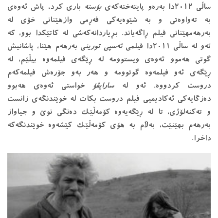
ساڵی ٢٠١٢دا بەرەو پایتەختەکەی
بۆسنە
باری کرد، پاش ئەوەی
بە تەواوەتی و بە شێوەیەکی فەڕمی وازهێنانی خۆی لە
بەرهەمهێنانی فیلم ڕاگەیاند. بڕیاردانەکەشی لە کاتێکدا بوو، کە
ئەو لە ساڵی ٢٠١١دا فیلمی
ئەسپی تورین
ی بەرهەم هێنا، پاشانیش
گوتی هەموو ئەوەی ویستوومە لە ڕێگەی فیلمەوە بیڵێم، لە
ڕێگەی ئەو فیلمەوە گوتوومە و هەر بەو جۆرەش فیلمەکەم
دروست کردووە. ئەو لە
سارایڤۆ
خواستی ئەوەی هەبوو
دەزگایەکی ئەکادیمیی فیلم دروست بکات لە خوێندنگەی زانست
و تەکنەلۆژی، تا لە ڕێگەیەوە کۆمەڵێک دەنگی نوێ و جیاواز
بەرهەم بهێنێت، بەڵام بە هۆی کۆمەڵێک کێشەوە خوێندنگەکە
داخرا.