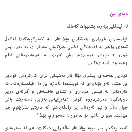
دیدی من
لە ئینگلیزییەوە:
پشتیوان کەمال
فیلمسازی ناوداری هەنگاری
بێلا تار
، لە گفتوگۆیەکیدا لەگەڵ
ئیندی وایەر
لە
فێستیڤاڵی فیلمی مەڕاکیش
سەبارەت بە ئەزموونی
خۆی لە بواری پەروەردە، پاش ئەوەی لە بەرهەمهێنانی فیلم
وەستاوە، قسە دەکات.
کۆتایی هەفتەی پێشوو،
بێلا تار
بەشێکی تری کارکردنی کۆتایی
پێ هێنا، ئەو بۆنەیەی لە تویتێکدا ئاماژە پێ دا. فیلمسازەکە، کە
کارەکانی بە فیلمی هونەری و تێمای فەلسەفی و گرتەی درێژ
ناوبانگیان دەرکردووە، گوتی: “هاوڕێیانی ئەزیز، دەمەوێت پاش
چوار ساڵ و نیو ئەوەتان پێ ڕابگەیەنم، کە دوێنێ
سارایڤۆ
م جێ
هێشت. هیوای باشی بۆ هەمووان دەخوازم.
بێلا
.”
ئەمە یەکەم جار نییە
بێلا
تار
ماڵئاوایی دەکات؛
تار
لە سەرەتای