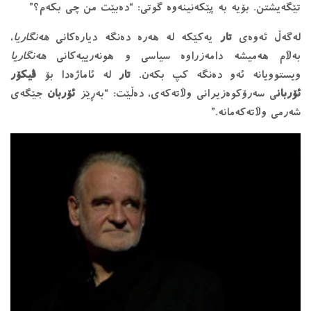
تێگەیشتن. بۆیە بە پێکەنینەوە گوتی: “دەبێت من چی بکەم؟”
لەگەڵ ئەوەی
تار
یەکێکە لە هەرە دەنگە دیارەکانی
هەنگاریا
،
بەڵام هەمیشە دامەزراوە سیاسی و هونەرییەکانی
هەنگاریا
ویستوویانە ئەو دەنگە کپ بکەن.
تار
لە ئاماژەدا بۆ
ڤیکۆر
ئۆربان
ی سەرۆکوەزیرانی وڵاتەکەی، دەڵێت: “بەڕێز
ئۆربان
جێگەی
شەرمی وڵاتەکەمانە.”