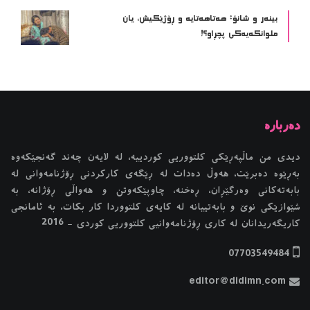
بینەر و شانۆ: هەتاھەتایە و ڕۆژێکیش، یان
ملوانکەیەکی پچڕاو؟!
دیدی من ماڵپەڕێکی کلتووریی کوردییە، لە لایەن چەند گەنجێكه‌وه‌
بەڕێوە دەبرێت، هەوڵ دەدات لە ڕێگەی کارکردنی ڕۆژنامەوانی لە
بابەتەکانی وەرگێڕان، ڕەخنە، چاوپێکەوتن و هەواڵی ڕۆژانە، بە
شێوازێکی نوێ و بابەتییانە لە کایەی کلتووردا کار بکات، بە ئامانجی
کاریگەریدانان لە کاری ڕۆژنامەوانیی کلتووریی کوردی - 2016
07703549484
editor@didimn.com