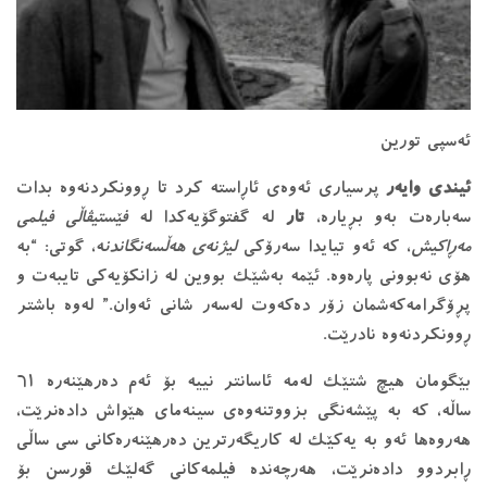
ئەسپی تورین
ئیندی وایەر
پرسیاری ئەوەی ئاڕاستە کرد تا ڕوونکردنەوە بدات
سەبارەت بەو بڕیارە،
تار
لە گفتوگۆیەکدا لە
فێستیڤاڵی فیلمی
مەڕاکیش
، کە ئەو تیایدا سەرۆکی
لیژنەی هەڵسەنگاندن
ە، گوتی: “بە
هۆی نەبوونی پارەوە. ئێمە بەشێک بووین لە زانکۆیەکی تایبەت و
پڕۆگرامەکەشمان زۆر دەکەوت لەسەر شانی ئەوان.” لەوە باشتر
ڕوونکردنەوە نادرێت.
بێگومان هیچ شتێک لەمە ئاسانتر نییە بۆ ئەم دەرهێنەرە ٦١
ساڵە، کە بە پێشەنگی بزووتنەوەی سینەمای هێواش دادەنرێت،
هەروەها ئەو بە یەکێک لە کاریگەرترین دەرهێنەرەکانی سی ساڵی
ڕابردوو دادەنرێت، هەرچەندە فیلمەکانی گەلێک قورسن بۆ