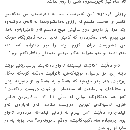
تار
هەرگیز نەیویستووە شتی وا ڕوو بدات.
ڕوونی کردەوە: “من نەمویست ببم بە دەرهێنەر، من یەکەمین
کامێرای هەشت ملیمم لە ڕۆژی لەدایکبوونمدا لە لایەن باوکمەوە
پێم درا، بۆ ماوەی دوو ساڵیش هیچ دەستم لەو کامێرایەوە نەدا.
من بیرم لەوە دەکردەوە کە کامێرا تەنیا پارچە ئامێرێکە، چونکە
من دەمویست ژیان بگۆڕم، پێم وا بوو دەتوانم ئەم شتە
نەفرەتییە بۆ ئەو مەرامە بەکار بهێنم. ئەوەش ڕەفتارەکەم بوو.”
ئەو دەڵێت: “کاتێک فیلمێک تەواو دەکەیت، پرسیارێکی نوێت
دێتە ڕێ. بۆ پرسیارە نوێیەکەش، ناتوانیت وەڵامە کۆنەکە بەکار
بهێنیت، هەر بەو جۆرەیە کە هەنگاو بە هەنگاو، تۆ دەچیتە پێش
و ستایلێک و زمانێک لە سینەمادا بۆ خۆت دروست دەکەیت.”
ئەو بەم هەنگاونانە توانی لە ساڵی ٢٠١١دا شاکارترین فیلمی
خۆی،
ئەسپەکەی تورین
، دروست بکات. ئەو لەبارەی ئەو
فیلمەیەوە دەڵێت: “من بیرم لە زمانی فیلمەکە کردەوە. تەواو
بوو. پرسیارە سەرەکییەکانیشم وەڵام دابوونەوە.” هەر بۆیە بەرەو
سارایڤۆ
ڕۆیشت.