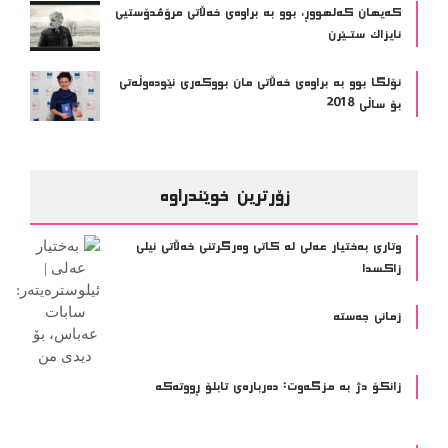
كەيهان كەلهووڕ، بوو بە براوەى خەڵاتى مرۆڤدۆستیى
ئايزاك ستـێرن
ئۆلگا بوو به‌ براوه‌ی خه‌ڵاتی مان بووكه‌ری نێوده‌وڵه‌تی
بۆ ساڵی 2018
زۆرترین خوێندراوە
وتاری بەختیار عەلی لە کاتی وەرگرتنی خەڵاتی نیلی
زاکسدا
زمانی جەستە
زانکۆ دژ بە مزگەوت: دەربارەى تابلۆ ڕووتەکە