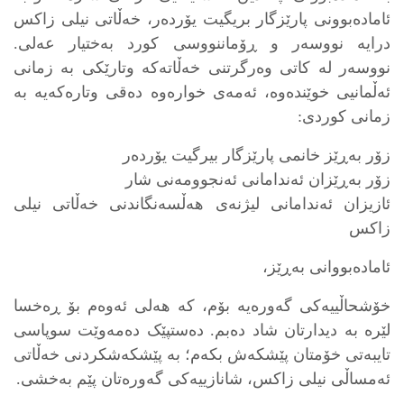
ئامادەبوونی پارێزگار بریگیت یۆردەر، خەڵاتی نیلی زاکس
درایە نووسەر و ڕۆماننووسی کورد بەختیار عەلی.
نووسه‌ر له‌ كاتی وه‌رگرتنی خه‌ڵاته‌كه‌ وتارێكی به‌ زمانی
ئه‌ڵمانیی خوێنده‌وه‌، ئه‌مه‌ی خواره‌وه‌ ده‌قی وتاره‌كه‌یه‌ به‌
زمانی كوردی:
زۆر بەڕێز خانمی پارێزگار بیرگیت یۆردەر
زۆر بەڕێزان ئەندامانی ئەنجوومەنی شار
ئازیزان ئەندامانی لیژنەی هەڵسەنگاندنی خەڵاتی نیلی
زاکس
ئامادەبووانی بەڕێز،
خۆشحاڵییەکی گەورەیە بۆم، کە هەلی ئەوەم بۆ ڕەخسا
لێرە بە دیدارتان شاد دەبم. دەستپێک دەمەوێت سوپاسی
تایبەتی خۆمتان پێشکەش بکەم؛ بە پێشکەشکردنی خەڵاتی
ئەمساڵی نیلی زاکس، شانازییەکی گەورەتان پێم بەخشی.