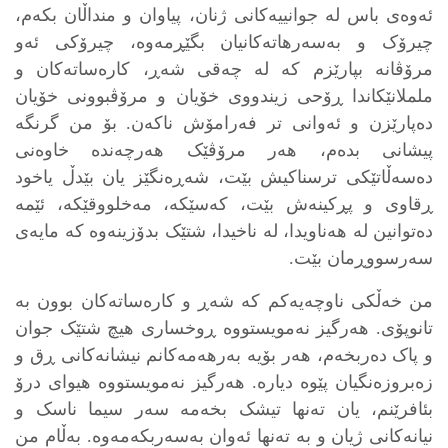
ئەوەی باس لە جوانییەکانی ژنان، پیاوان و منداڵان بکەم،
چیرۆک و بەسەرهاتەکانیان بگێڕمەوە، چیرۆکی ئەو
مرۆڤانە بپارێزم کە لە چەقی شەڕ، کارەساتەکان و
ململانێکاندا ڕۆحی زیندووی خۆیان و مرۆڤبوونی خۆیان
دەپارێزن و ئەوانی تر فەرامۆش ناکەن. بۆ من گرنگە
پیشانی بدەم، هەر مرۆڤێک هەرچەندە خاوەنی
دەسەڵاتێکی ترسناکیش بێت، شەڕەنگێز یان بێدڵ یاخود
ڕقاوی و پڕکینەش بێت، کەسێکە، مەخلووقێکە، ئێمە
دەتوانین لە هەناویدا، لە ناخیدا، شتێک بدۆزینەوە کە مایەی
سەرسووڕمان بێت.
من خەڵکی ناوچەیەکم کە شەڕ و کارەساتەکان بوون بە
تانوپۆی. هەرگیز نەمویستووە ڕوخساری هیچ شتێک جوان
و پاک دەربخەم، هەر بۆیە بەرهەمەکانم نیشانەکانی ڕق و
زەبروزەنگیان پێوە دیارە. هەرگیز نەمویستووە هیوای درۆ
بئافرێنم، یان تەنها تیشک بخەمە سەر سیما ناسک و
نیانەکانی ژیان و بە تەنها ئەوان بەسەربکەمەوە. بەڵام من