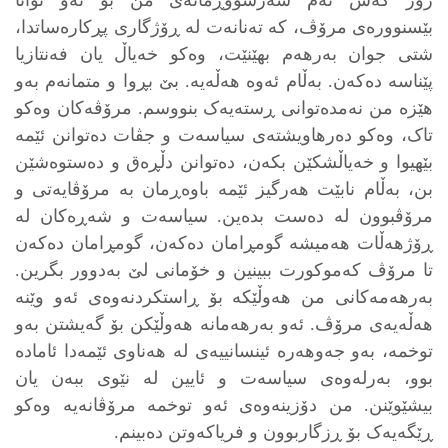
بێسنوورەی مرۆڤ، کە تەنانەت لە ڕۆژگاری پڕکارەساتدا،
شتی جوان بەرهەم بهێنێت، وەکو خەیاڵ یان فەنتازیا
پێناسە دەکەن. بەڵام ئەوە هەڵەیە. بێ بڕوا و متمانەم بەو
هێزە من نەمدەتوانی ڕستەیەک بنووسم. مرۆڤەکان وەکو
تاک، وەکو دەرهاویشتەی سیاسەت و جڤات دەتوانن ئێمە
بێهیوا و خەیاڵشکێن بکەن، دەتوانن دڵڕەق و دەستوەشێن
بن، بەڵام نابێت هەرگیز ئێمە باوەڕمان بە مرۆڤایەتی و
مرۆڤبوون لە دەست بدەین. سیاسەت و شەڕەکان لە
ڕۆژهەڵات هەمیشە گومڕامان دەکەن، گومڕامان دەکەن
تا مرۆڤ کەموکورت ببینین و خۆمانی لێ بەدوور بگرین.
بەرهەمەکانی من هەوڵێکە بۆ ڕاستکردنەوەی ئەو وێنە
هەڵەیەی مرۆڤ. ئەو بەرهەمانە هەوڵێکن بۆ گەیشتن بەو
توخمە، بەو جەوهەرە ئینسانییەی لە هەناوی ئێمەدا ئامادە
بوو، بەرلەوەی سیاسەت و ئایین لە نێوی ببەن یان
بیشێوێنن. من دۆزینەوەی ئەو توخمە مرۆڤانەیە وەکو
ڕێگەیەک بۆ ڕزگاربوون و فریاکەوتن دەبینم.