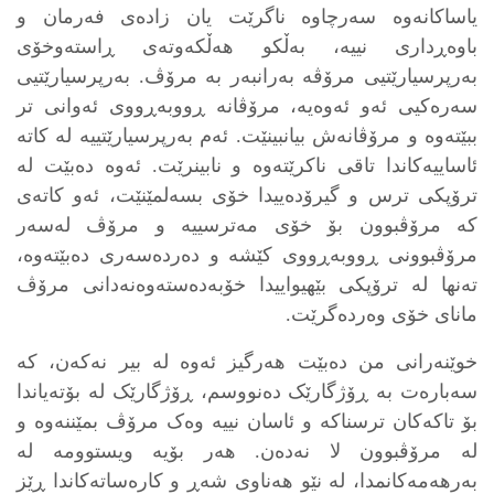
یاساکانەوە سەرچاوە ناگرێت یان زادەی فەرمان و
باوەڕداری نییە، بەڵکو هەڵکەوتەی ڕاستەوخۆی
بەرپرسیارێتیی مرۆڤە بەرانبەر بە مرۆڤ. بەرپرسیارێتیی
سەرەکیی ئەو ئەوەیە، مرۆڤانە ڕووبەڕووی ئەوانی تر
ببێتەوە و مرۆڤانەش بیانبینێت. ئەم بەرپرسیارێتییە لە کاتە
ئاساییەکاندا تاقی ناکرێتەوە و نابینرێت. ئەوە دەبێت لە
ترۆپکی ترس و گیرۆدەییدا خۆی بسەلمێنێت، ئەو کاتەی
کە مرۆڤبوون بۆ خۆی مەترسییە و مرۆڤ لەسەر
مرۆڤبوونی ڕووبەڕووی کێشە و دەردەسەری دەبێتەوە،
تەنها لە ترۆپکی بێهیواییدا خۆبەدەستەوەنەدانی مرۆڤ
مانای خۆی وەردەگرێت.
خوێنەرانی من دەبێت هەرگیز ئەوە لە بیر نەکەن، کە
سەبارەت بە ڕۆژگارێک دەنووسم، ڕۆژگارێک لە بۆتەیاندا
بۆ تاکەکان ترسناکە و ئاسان نییە وەک مرۆڤ بمێننەوە و
لە مرۆڤبوون لا نەدەن. هەر بۆیە ویستوومە لە
بەرهەمەکانمدا، لە نێو هەناوی شەڕ و کارەساتەکاندا ڕێز