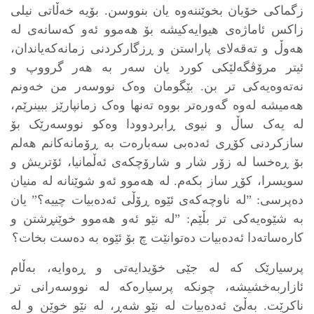
زگماکی خۆیان بخوێننەوە یان بنووسن. بۆیە خەڵاتی نیلی
زاکس ئاماژەی هیوایەکیشە بۆ هەموو ئەو کەسانەی لە
هەوڵ و تەقەلای پاراستن و ڕزگارکردنی زمانەکەیاندان،
ئیتر مرۆڤگەلێکی کورد یان سەر بە هەر گرووپ و
نەتەوەیەکی تر بن. بێگومان وەک نووسەر من خەونم
هەمیشە لەوە گەورەتر بووە تەنها وەک زمانپارێز ببینرێم،
لە یەک ساڵ و نیوی ڕابردوودا وەکو نووسەرێک بۆ
سازکردنی کۆڕی ئەدەبی سەبارەت بە ڕۆمانەکانم هەلم
بۆ ڕەخسا لە زۆر شار و شارۆچکەی ئەڵمانیا، ئۆتریش و
سویسرا، کۆڕ ساز بکەم. لە هەموو ئەو شوێنانە لە منیان
دەپرسی: ”لە ناوچەکەی ئێوە ڕۆڵی ئەدەبیات چییە؟” یان
بە شێوەیەکی تر بڵێم: ”لە نێو ئەو هەموو خوێنڕشتن و
کارەساتەدا ئەدەبیات دەتوانێت چ بۆ ئێوە بە دەست بخات؟
پرسیارێک کە لە جێی خۆیدایەتی و ڕەوایە، بەڵام
ئازاربەخشیشە، چونکە پرسیارەکە لە نووسەرانی تر
ناکرێت. بەڵێ ئەدەبیات لە نێو شەڕ، لە نێو خوێن و لە