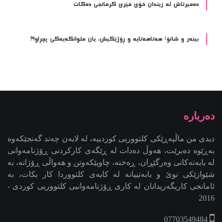
ده‌میرتاش له‌ زیندان خۆی فێری كرمانجی ده‌كات
بینەر و شانۆ: هەتاھەتایە و ڕۆژێکیش، یان ملوانکەیەکی پچڕاو؟!
دیدی من ماڵپەڕێکی کلتووریی کوردییە، لە لایەن چەند گەنجێكه‌وه‌
بەڕێوە دەبرێت، هەوڵ دەدات لە ڕێگەی کارکردنی ڕۆژنامەوانی
لە بابەتەکانی وەرگێڕان، ڕەخنە، چاوپێکەوتن و هەواڵی ڕۆژانە، بە
شێوازێکی نوێ و بابەتییانە لە کایەی کلتووردا کار بکات، بە
ئامانجی کاریگەریدانان لە کاری ڕۆژنامەوانیی کلتووریی کوردی -
2016
07703549484