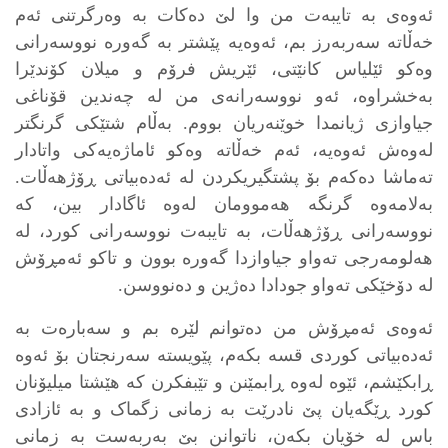
ئەوەی بە تایبەت من وا لێ دەکات بە وەرگرتنی ئەم
خەڵاتە سەربەرز بم، ئەوەیە پێشتر بە گەورە نووسەرانی
وەکو ئێلیاس کانێتی، ئێریش فرۆم و میلان کۆندێرا
بەخشراوە، ئەو نووسەرانەی من لە چەندین قۆناغی
جیاوازی ژیانمدا خوێنەریان بووم. بەڵام شتێکی گرنگتر
لەوەش ئەوەیە، ئەم خەڵاتە وەکو ئاماژەیەکی واتادار
تەماشا دەکەم بۆ پشتگیریکردن لە ئەدەبیاتی ڕۆژهەڵات.
بەلامەوە گرنگە هەموومان لەوە ئاگادار بین، کە
نووسەرانی ڕۆژهەڵات، بە تایبەت نووسەرانی کورد، لە
هەلومەرجی تەواو جیاوازدا گەورە بوون و تاکو ئەمڕۆش
لە دۆخێکی تەواو جودادا دەژین و دەنووسن.
ئەوەی ئەمڕۆش من دەتوانم لێرە بم و سەبارەت بە
ئەدەبیاتی کوردی قسە بکەم، پێویستە سەرنجتان بۆ ئەوە
ڕابکێشم، ئێوە لەوە ڕابمێنن و تێبفکرن کە هێشتا میلیۆنان
کورد ڕێگەیان پێ نادرێت بە زمانی زگماک و بە ئازادی
باس لە خۆیان بکەن، ناتوانن بێ بەربەست بە زمانی