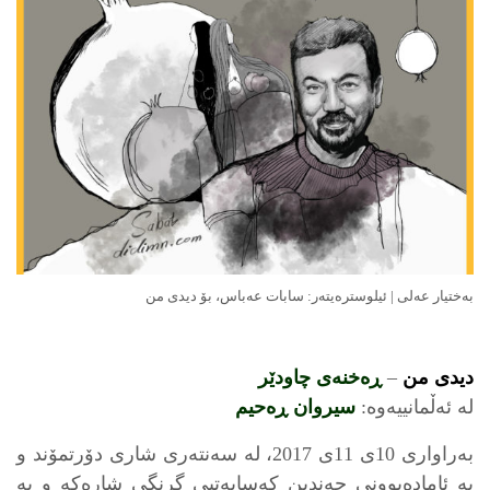
به‌ختیار عه‌لی | ئیلوستره‌یته‌ر: سابات عه‌باس، بۆ دیدی من
دیدی من
–
ڕه‌خنه‌ی چاودێر
لە ئەڵمانییەوە:
سیروان ڕەحیم
به‌راواری 10ی 11ی 2017، لە سەنتەری شاری دۆرتمۆند و
بە ئامادەبوونی چەندین کەسایەتیی گرنگی شارەکە و بە