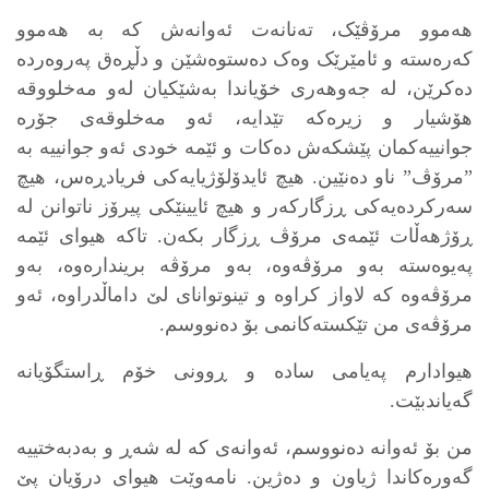
هەموو مرۆڤێک، تەنانەت ئەوانەش کە بە هەموو
کەرەستە و ئامێرێک وەک دەستوەشێن و دڵڕەق پەروەردە
دەکرێن، لە جەوهەری خۆیاندا بەشێکیان لەو مەخلووقە
هۆشیار و زیرەکە تێدایە، ئەو مەخلوقەی جۆرە
جوانییەکمان پێشکەش دەکات و ئێمە خودی ئەو جوانییە بە
”مرۆڤ” ناو دەنێین. هیچ ئایدۆلۆژیایەکی فریادڕەس، هیچ
سەرکردەیەکی ڕزگارکەر و هیچ ئایینێکی پیرۆز ناتوانن لە
ڕۆژهەڵات ئێمەی مرۆڤ ڕزگار بکەن. تاکە هیوای ئێمە
پەیوەستە بەو مرۆڤەوە، بەو مرۆڤە بریندارەوە، بەو
مرۆڤەوە کە لاواز کراوە و تینوتوانای لێ داماڵدراوە، ئەو
مرۆڤەی من تێکستەکانمی بۆ دەنووسم.
هیوادارم پەیامی سادە و ڕوونی خۆم ڕاستگۆیانە
گەیاندبێت.
من بۆ ئەوانە دەنووسم، ئەوانەی کە لە شەڕ و بەدبەختییە
گەورەکاندا ژیاون و دەژین. نامەوێت هیوای درۆیان پێ