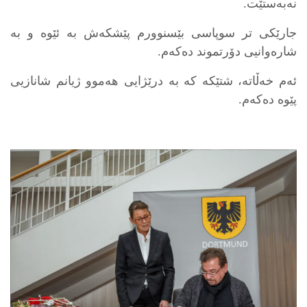
نەبەستێت.
جارێکی تر سوپاسی بێسنوورم پێشکەش بە ئێوە و بە
شارەوانیی دۆرتموند دەکەم.
ئەم خەڵاتە، شتێکە کە بە درێژایی هەموو ژیانم شانازیی
پێوە دەکەم.