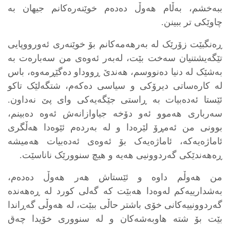
ببەخشم، بەڵام هەوڵ دەدەم خوێنەرەکانم جیهان بە
چاوێکی تر ببینن.
ڕەنگبێت زۆرێک لە بەرهەمەکانم بۆ خوێنەری ئەورووپایی
تێگەیشتنیان سەخت بێت، لەبەر ئەوەی من سەبارەت بە
بەشێک لە دنیا دەنووسم، هەندێ ڕووداو دەگێڕمەوە، باس
لە کارەساتی دیرۆکی و سیاسی دەکەم، شتگەلێک تاکو
ئێستا ئەدەبیات بە ڕاستی جێگەیەکی وای پێ نەداون.
سەرباری هەموو ئەو دۆخە جیاوازانەش ئەوە دەبینم،
بوونی من ئەمڕۆ لێرەدا و لە بەردەم ئێوەدا هەڵگری
ئاماژەیەکە، ئاماژەیەک بۆ ئەوەی ئەدەبیات هەمیشە
ڕەهەندێکی گەردوونیی هەیە و هیچ سنوورێک ناناسێت.
من هەوڵم داوە و ئێستاش هەر هەوڵ دەدەم،
بەشدارییەکم لەوەدا هەبێت کە گەلی کورد لە ڕەهەندە
گەردوونییەکانی خۆی باشتر حاڵی ببێت، لە هەوڵی گەڕاندا
بێت بۆ شتە هاوبەشەکان و لە سنووری خۆیدا چەق