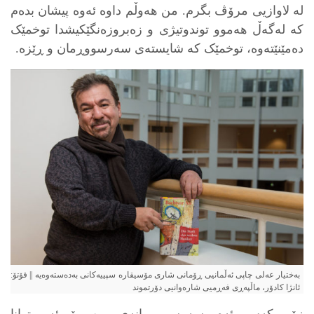
لە لاوازیی مرۆڤ بگرم. من هەوڵم داوە ئەوە پیشان بدەم
کە لەگەڵ هەموو توندوتیژی و زەبروزەنگێکیشدا توخمێک
دەمێنێتەوە، توخمێک کە شایستەی سەرسووڕمان و ڕێزە.
به‌ختیار عه‌لی چاپی ئه‌ڵمانیی ڕۆمانی شاری مۆسیقاره‌ سپییه‌كانی به‌ده‌سته‌وه‌یه‌ || فۆتۆ:
ئانژا كادۆر، ماڵپه‌ڕی فه‌ڕمیی شاره‌وانیی دۆرتموند
زۆر کەس ئەم سەرسووڕمانەی من بۆ ئەو توانا