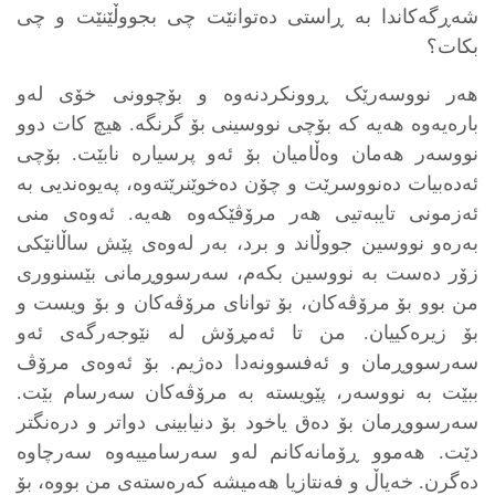
شەڕگەکاندا بە ڕاستی دەتوانێت چی بجووڵێنێت و چی
بکات؟
هەر نووسەرێک ڕوونکردنەوە و بۆچوونی خۆی لەو
بارەیەوە هەیە کە بۆچی نووسینی بۆ گرنگە. هیچ کات دوو
نووسەر هەمان وەڵامیان بۆ ئەو پرسیارە نابێت. بۆچی
ئەدەبیات دەنووسرێت و چۆن دەخوێنرێتەوە، پەیوەندیی بە
ئەزمونی تایبەتیی هەر مرۆڤێکەوە هەیە. ئەوەی منی
بەرەو نووسین جووڵاند و برد، بەر لەوەی پێش ساڵانێکی
زۆر دەست بە نووسین بکەم، سەرسووڕمانی بێسنووری
من بوو بۆ مرۆڤەکان، بۆ توانای مرۆڤەکان و بۆ ویست و
بۆ زیرەکییان. من تا ئەمڕۆش لە نێوجەرگەی ئەو
سەرسووڕمان و ئەفسوونەدا دەژیم. بۆ ئەوەی مرۆڤ
ببێت بە نووسەر، پێویستە بە مرۆڤەکان سەرسام بێت.
سەرسووڕمان بۆ دەق یاخود بۆ دنیابینی دواتر و درەنگتر
دێت. هەموو ڕۆمانەکانم لەو سەرسامییەوە سەرچاوە
دەگرن. خەیاڵ و فەنتازیا هەمیشە کەرەستەی من بووە، بۆ