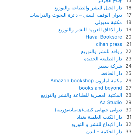
15
جناح الجزائر
16
دار الجيل للنشر والطباعة والتوزيع
17
ديوان الوقف السني – دائرة البحوث والدراسات
18
مكتبة مدبولى
19
دار الافاق العربية للنشر والتوزيع
Haval Booksore
20
cihan press
21
22
روافد للنشر والتوزيع
23
دار الطليعة الجديدة
24
شركة سفير
25
دار الحافظ
26
مكتبة امازون Amazon bookshop
books and beyond
27
28
المكتبة العصرية للطباعة والنشر والتوزيع
Aa Studio
29
30
دیوانی جیهانی کتێب(هەنبانەبۆرینە)
31
دار الكتب العلمية يغداد
32
دار الابداع للنشر و التوزيع
33
دار الحكمة – لندن