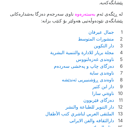
پێشانگەکەیە.
لە ڕێگەی ئەم
بەستەرەوە
ناوی سەرجەم دەزگا بەشدارەکانی
پێشانگەی نێودەوڵەتیی هەولێر بۆ کتێب بزانە:
1
جمال عيرفان
2
منشورات المتوسط
3
دار التكوين
4
مجلة بريار للادارة والتنمية البشرية
5
ناوەندی غەزەلنووس
6
دەزگای چاپ و پەخشی سەردەم
7
ناوةندى ساية
8
ناوەندی ڕۆشنبیریی ئەندێشە
9
دار ابن كثير
10
ناوةني سارا
11
ده‌زگای فێربوون
12
دار التنوير للطباعة والنشر
13
الملتقى العربي لناشري كتب الأطفال
14
دارالثقافه والفن الایرانی