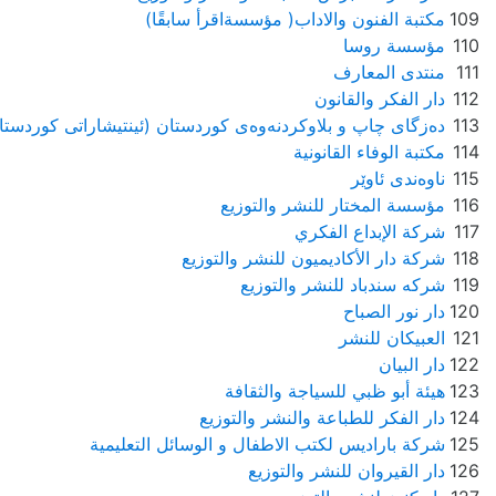
109
مكتبة الفنون والاداب( مؤسسةاقرأ سابقًا)
110
مؤسسة روسا
111
منتدى المعارف
112
دار الفكر والقانون
113
ده‌زگای چاپ و بلاوکردنه‌وه‌ی کوردستان (ئینتیشاراتی کوردستا
114
مكتبة الوفاء القانونية
115
ناوەندی ئاوێر
116
مؤسسة المختار للنشر والتوزيع
117
شركة الإبداع الفكري
118
شركة دار الأكاديميون للنشر والتوزيع
119
شركه سندباد للنشر والتوزيع
120
دار نور الصباح
121
العبيكان للنشر
122
دار البيان
123
هيئة أبو ظبي للسياجة والثقافة
124
دار الفكر للطباعة والنشر والتوزيع
125
شركة باراديس لكتب الاطفال و الوسائل التعليمية
126
دار القيروان للنشر والتوزيع