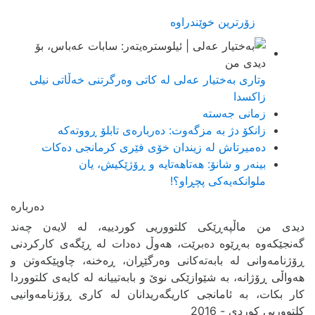
زۆرترین خوێندراوە
وتاری بەختیار عەلی لە کاتی وەرگرتنی خەڵاتی نیلی
زاکسدا
زمانی جەستە
زانکۆ دژ بە مزگەوت: دەربارەى تابلۆ ڕووتەکە
ده‌میرتاش له‌ زیندان خۆی فێری كرمانجی ده‌كات
بینەر و شانۆ: هەتاھەتایە و ڕۆژێکیش، یان
ملوانکەیەکی پچڕاو؟!
دیدی من ماڵپەڕێکی کلتووریی کوردییە، لە لایەن چەند
گەنجێكه‌وه‌ بەڕێوە دەبرێت، هەوڵ دەدات لە ڕێگەی کارکردنی
ڕۆژنامەوانی لە بابەتەکانی وەرگێڕان، ڕەخنە، چاوپێکەوتن و
هەواڵی ڕۆژانە، بە شێوازێکی نوێ و بابەتییانە لە کایەی کلتووردا
کار بکات، بە ئامانجی کاریگەریدانان لە کاری ڕۆژنامەوانیی
کلتووریی کوردی - 2016