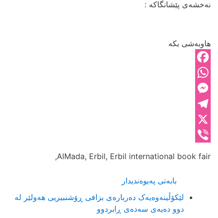
نەخشەی پێشانگاکە :
هاوبەشی بکە
Facebook
WhatsApp
Messenger
Telegram
X
Viber
AlMada, Erbil, Erbil international book fair,
بابەتی پەیوەندیدار
لێکۆڵینەوەیەک دەربارەی بزافی ڕۆشنبیریی هەولێر لە
دوو دەیەی سەدەی ڕابردوو