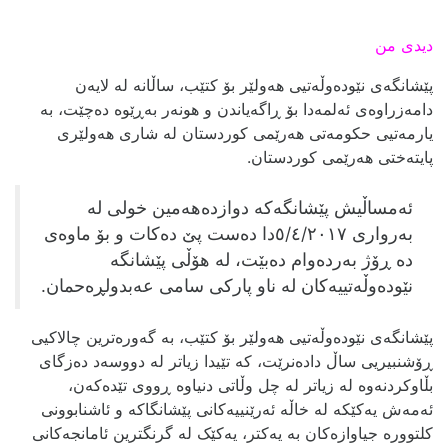
دیدی من
پێشانگەی نێودەوڵەتیی هەولێر بۆ کتێب، ساڵانە لە لایەن
دامەزراوەی ئەلمەدا بۆ ڕاگەیاندن و هونەر بەڕێوە دەچێت، بە
یارمەتیی حکومەتی هەرێمی کوردستان لە شاری هەولێری
پایتەختی هەرێمی کوردستان.
ئەمساڵیش پێشانگەکە دوازدەهەمین خولی لە
بەرواری ٥/٤/٢٠١٧دا دەست پێ دەکات و بۆ ماوەی
دە ڕۆژ بەردەوام دەبێت، لە هۆڵی پێشانگە
نێودەوڵەتییەکان لە ناو پارکی سامی عەبدولڕەحمان.
پێشانگەی نێودەوڵەتیی هەولێر بۆ کتێب، بە گەورەترین چالاکیی
ڕۆشنبیریی ساڵ دادەنرێت، کە تێیدا زیاتر لە دووسەد دەزگای
بڵاوکردنەوە لە زیاتر لە چل وڵاتی دنیاوە ڕووی تێدەکەن،
ئەمەش یەکێکە لە خاڵە ئەرێنییەکانی پێشانگاکە و ئاشنابوونی
کلتوورە جیاوازەکان بە یەکتر، یەکێک لە گرنگترین ئامانجەکانی