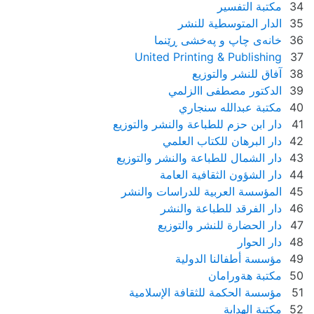
34
مكتبة التفسير
35
الدار المتوسطية للنشر
36
خانه‌ی چاپ و په‌خشی ڕێنما
United Printing & Publishing
37
38
آفاق للنشر والتوزيع
39
الدكتور مصطفى االزلمي
40
مكتبة عبدالله سنجاري
41
دار ابن حزم للطباعة والنشر والتوزيع
42
دار البرهان للكتاب العلمي
43
دار الشمال للطباعة والنشر والتوزيع
44
دار الشؤون الثقافية العامة
45
المؤسسة العربية للدراسات والنشر
46
دار الفرقد للطباعة والنشر
47
دار الحضارة للنشر والتوزيع
48
دار الحوار
49
مؤسسة أطفالنا الدولية
50
مكتبة هةورامان
51
مؤسسة الحكمة للثقافة الإسلامية
52
مكتبة الهداية