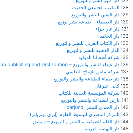
127
دار كنوز لنشر والتوزيع
128
المكتب الجامعي الحديث
129
دار اليقين للنشر والتوزيع
130
دار العصماء – طباعة نشر توزيع
131
دار غار حراء
132
دار الحامد
133
دار الكتاب العربي للنشر والتوزيع
134
الدار الذهبية للنشر والتوزيع
135
شركة أطفالنا الدولية
136
دار غيداء للنشر والتوزيع – darghidaa publishing and Distribution
137
شركة ماس للإنتاج التعليمي
138
دار صفاء للطباعة والنشر والتوزيع
139
كانى عيرفان
140
شركة المؤسسة الحديثة للكتاب
141
نارين للطباعة والنشر والتوزيع
142
دار الجندي للنشر darjundi
143
المركز المصرى لتبسيط العلوم (إيزى توتريالز)
144
دار القلم للطباعة و النشر و التوزيع – دمشق
145
دار النهضة العربية