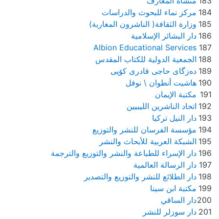
183
منشأة المعارف
184
مركز نماء للبحوث والدراسات
185
وزارة الثقافة( الناشرون المغاربة)
186
دار البشائر الإسلامية
Albion Educational Services
187
188
الجمعية الدولية للكتاب المقدس
189
دەزگای حاجی قادری کۆیی
190
هاشيت أنطوان \ نوفل
191
مكتبة الإيمان
192
اتحاد الناشرين الليبيين
193
دار النيل تركيا
194
مؤسسة الفرسان للنشر والتوزيع
195
الشبكة العربية للأبحاث والنشر
196
دار الإسراء للطباعة والنشر والتوزيع والترجمة
197
دار الرسالة العالمية
198
دار الطلائع للنشر والتوزيع والتصدير
199
مكتبة ابن سينا
200
دار الساقي
201
دار سوزلر للنشر