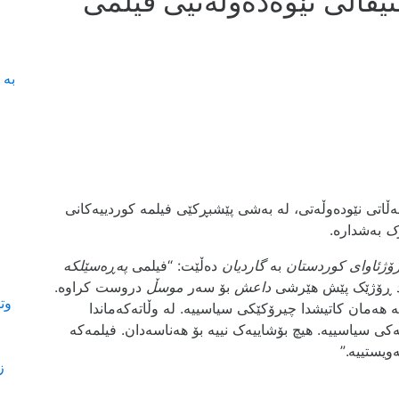
یڤاڵی نێوەدەوڵەتیی فیلمی
بە 
ف
ڵاتی نێودەوڵەتی، لە بەشی پێشبڕکێی فیلمە کوردییەکانی
ۆک
بەشدارە.
ۆژئاوای کوردستان
بە
گاردیان
دەڵێت: “فیلمی
پەڕەسێلکە
د ڕۆژێک پێش هێرشی
داعش
بۆ سەر
موسڵ
دروست کراوە.
وت
هەمان کاتیشدا چیرۆکێکی سیاسییە. لە وڵاتەکەماندا
ی سیاسییە. هیچ بۆشاییەک نییە بۆ هەناسەدان. فیلمەکە
یستییە.”
ز