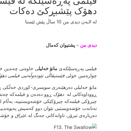
فیلمی پەڕەسێلکە لە فێست
دهۆک پێشبڕکێ دەکات
لە لایەن دیدی من
10 ساڵ پێش ئێستا
دیدی من
–
پشتیوان کەمال
فیلمی
پەڕەسێلکە
ی
مانۆ خەلیل
ی خاوەنی چەندین خە
چوارەمین خولی
فێستیڤاڵی نێودەوڵەتیی فیلمی ده
مانۆ خەلیلی دەرهێنەری سویسری-کوردی خەڵکی
ڕ
ڕووداوەکانی لە
دهۆک
ڕوو دەدەن و فیلمەکە چەن
چیرۆکی فیلمەکە چیرۆکێکی خۆشەویستییە، بەڵام لە 
تەنانەت خۆشەویستیی نێوان دوو کەسیش پەیوەندییەک
دەربارەی تیرۆر، تاوانەکانی جەنگ لە
عێراق
و خۆشەو