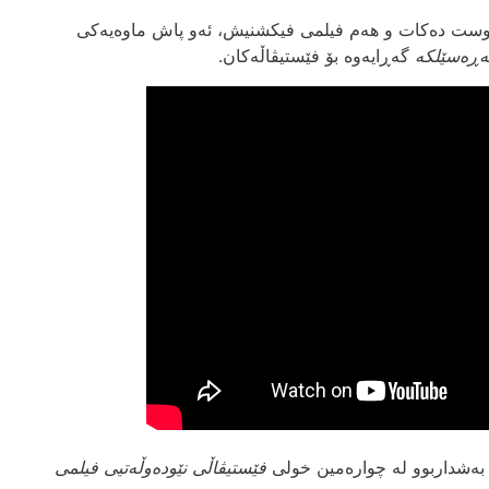
دروست دەکات و هەم فیلمی فیکشنیش، ئەو پاش ماوەیەکی
ەڕەسێلکە
گەڕایەوە بۆ فێستیڤاڵەکان.
 بەشداربوو لە چوارەمین خولی
فێستیڤاڵی نێودەوڵەتیی فیلمی