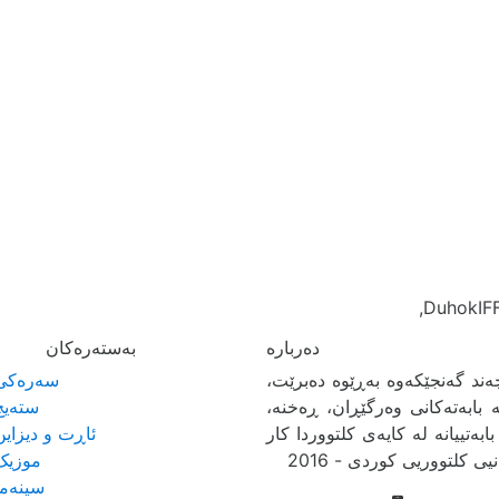
DuhokIFF
به‌سته‌ره‌كان
ند گەنجێكه‌وه‌ بەڕێوە دەبرێت،
سەرەکی
بابەتەکانی وەرگێڕان، ڕەخنە،
ستەیج
بەتییانە لە کایەی کلتووردا کار
ئاڕت و دیزاین
ی کلتووریی کوردی - 2016
موزیک
سینەما