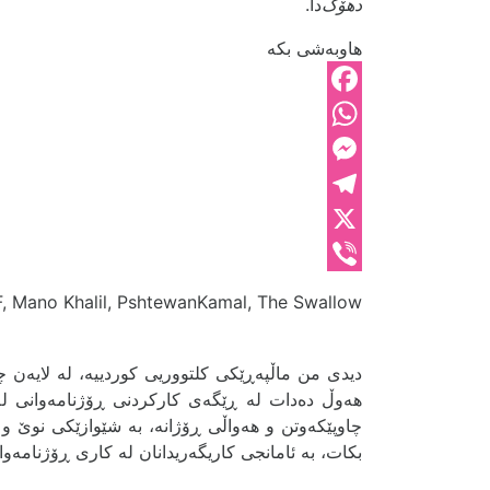
دهۆک‌
دا.
هاوبەشی بکە
Facebook
WhatsApp
Messenger
Telegram
X
Viber
, Mano Khalil, PshtewanKamal, The Swallow,
دیدی من ماڵپەڕێکی کلتووریی کوردییە، لە لایەن چە
هەوڵ دەدات لە ڕێگەی کارکردنی ڕۆژنامەوانی لە 
چاوپێکەوتن و هەواڵی ڕۆژانە، بە شێوازێکی نوێ و با
بکات، بە ئامانجی کاریگەریدانان لە کاری ڕۆژنامەوانی