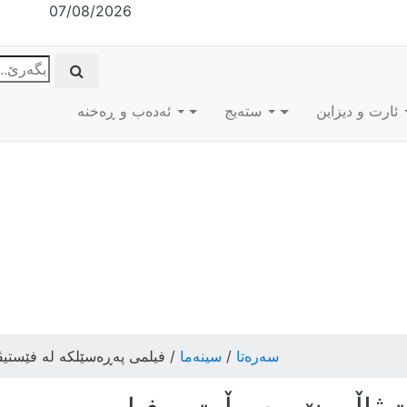
07/08/2026
ئارت و دیزاین
ستەیج
ئه‌ده‌ب و ڕه‌خنه‌
سەرەتا
/
سینەما
/ فیلمی پەڕەسێلکە لە فێستیڤ