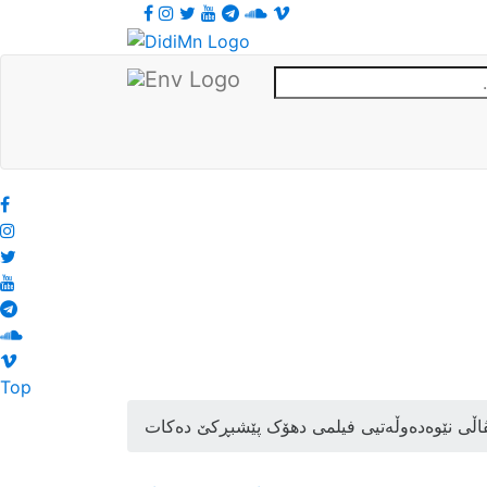
Top
اڵی نێوەدەوڵەتیی فیلمی دهۆک پێشبڕکێ دەکات