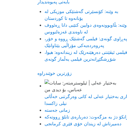
بابەتی پەیوەندیدار
بە وێنە: کۆنسێرتی گەشتێکی موزیکی لە
یۆنانەوە تا کوردستان
وێنە: بڵاوبوونەوەی دوایین کتێبی دانا ڕەئووف
لە ناوەندی غەزەلنووس
پەڕاوی گونەی: فیلمی گەشتێک ڕووە و خۆر،
پەروەردەیەکی مۆراڵیی بێتاوانێک
یلمی ئیڤێنتی دەرهێنەرێک لە زیندانەوە: هیوا،
شۆڕشگێڕانەترین فیلمی یەڵماز گونەی
زۆرترین خوێندراوە
اری بەختیار عەلی لە کاتی وەرگرتنی خەڵاتی
نیلی زاکسدا
زمانی جەستە
انکۆ دژ بە مزگەوت: دەربارەى تابلۆ ڕووتەکە
ده‌میرتاش له‌ زیندان خۆی فێری كرمانجی