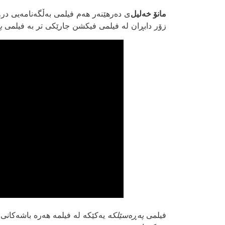
مانۆ خەلیل
‌ی دەرهێنەر هەم فیلمی بەڵگەنامەیی 
زۆر دابڕان لە فیلمی فیکشن جارێکی تر بە فیلمی
پ
فیلمی
پەڕەسێلکە
یەکێکە لە فیلمە هەرە باشەکانی