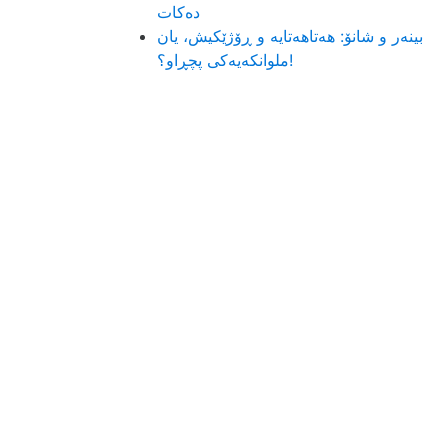
ده‌كات
بینەر و شانۆ: هەتاھەتایە و ڕۆژێکیش، یان
ملوانکەیەکی پچڕاو؟!