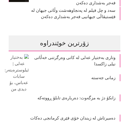
فەجر بەشداری دەکەن
سەد و چل فیلم لە پەنجاوهەشت وڵاتی جیهان لە
فێستیڤاڵی جیهانیی فەجر بەشداری دەکەن
زۆرترین خوێندراوە
وتاری بەختیار عەلی لە کاتی وەرگرتنی خەڵاتی
نیلی زاکسدا
زمانی جەستە
زانکۆ دژ بە مزگەوت: دەربارەى تابلۆ ڕووتەکە
ده‌میرتاش له‌ زیندان خۆی فێری كرمانجی ده‌كات