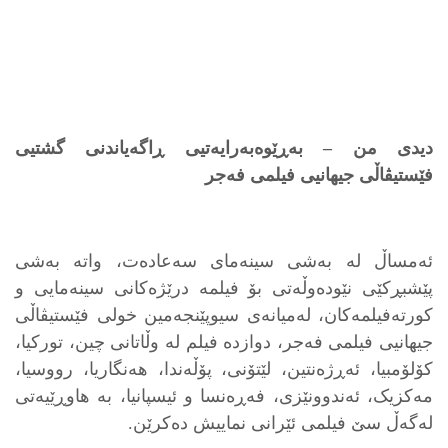
دیدی من – بەڕێوەبەرایەتیی ڕاگەیاندنی گشتیی
فێستیڤاڵی جیهانیی فیلمی فەجر
ئەمساڵ لە بەشی سینەمای سەعادەت، واتە بەشی
پێشبڕکێی نێودەوڵەتی بۆ فیلمە درێژەکانی سینەمایی و
کورتەفیلمەکان، لەمیانەی سیوپێنجەمین خولی فێستیڤاڵی
جیهانیی فیلمی فەجر، دوازدە فیلم لە وڵاتانی چین، تورکیا،
کۆلۆمبیا، ئەڕژەنتین، لێتۆنی، پۆڵەندا، هەنگاریا، رووسیا،
مەکزیک، ئەندوونێزی، فەڕەنسا و ئیسپانیا، بە هاوڕێیەتی
لەگەڵ سێ فیلمی ئێرانی نماییش دەکرێن.