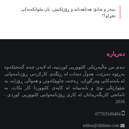
بینەر و شانۆ: هەتاھەتایە و ڕۆژێکیش، یان ملوانکەیەکی
پچڕاو؟!
دیدی من ماڵپەڕێکی کلتووریی کوردییە، لە لایەن چەند گەنجێكه‌وه‌
بەڕێوە دەبرێت، هەوڵ دەدات لە ڕێگەی کارکردنی ڕۆژنامەوانی
لە بابەتەکانی وەرگێڕان، ڕەخنە، چاوپێکەوتن و هەواڵی ڕۆژانە، بە
شێوازێکی نوێ و بابەتییانە لە کایەی کلتووردا کار بکات، بە
ئامانجی کاریگەریدانان لە کاری ڕۆژنامەوانیی کلتووریی کوردی -
2016
07703549484
editor@didimn.com