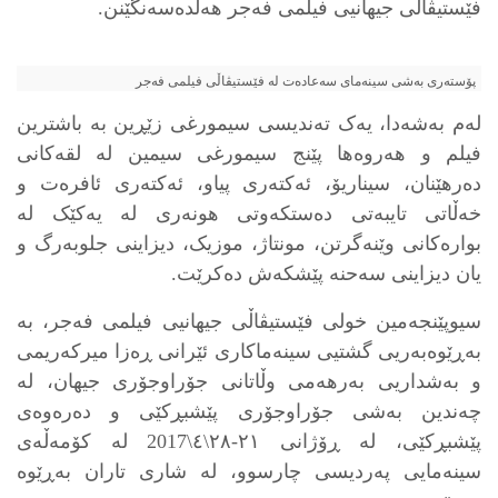
فێستیڤاڵی جیهانیی فیلمی فەجر هەڵدەسەنگێنن.
پۆستەری بەشی سینەمای سەعادەت لە فێستیڤاڵی فیلمی فەجر
لەم بەشەدا، یەک تەندیسی سیمورغی زێڕین بە باشترین
فیلم و هەروەها پێنج سیمورغی سیمین لە لقەکانی
دەرهێنان، سیناریۆ، ئەکتەری پیاو، ئەکتەری ئافرەت و
خەڵاتی تایبەتی دەستکەوتی هونەری لە یەکێک لە
بوارەکانی وێنەگرتن، مونتاژ، موزیک، دیزاینی جلوبەرگ و
یان دیزاینی سەحنە پێشکەش دەکرێت.
سیوپێنجەمین خولی فێستیڤاڵی جیهانیی فیلمی فەجر، بە
بەڕێوەبەریی گشتیی سینەماکاری ئێرانی ڕەزا میرکەریمی
و بەشداریی بەرهەمی وڵاتانی جۆراوجۆری جیهان، لە
چەندین بەشی جۆراوجۆری پێشبڕکێی و دەرەوەی
پێشبڕکێی، لە ڕۆژانی ٢١-٢٨\٤\2017 لە کۆمەڵەی
سینەمایی پەردیسی چارسوو، لە شاری تاران بەڕێوە