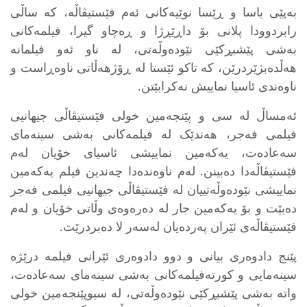
بەپێی یاسا و ڕێسا نوێیەکانی ئەم فێستیڤاڵە، کە ساڵی
رابردوودا پلانی بۆ داڕێڕژا و ڕەچاو گیرا، فیلمەکانی
بەشی پێشبڕکێی نێودەوڵەتی، لە ناو ئەو فیلمانە
هەڵدەبژێردرێن، کە تاکو ئێستا لە ڕۆژهەڵاتی ناوەڕاست و
ناوەندی ئاسیا نماییش نەکرابێتن.
ئەمساڵ لە سی و پێنجەمین خولی فێستیڤاڵی جیهانیی
فیلمی فەجر، هەندێک لە فیلمەکانی بەشی سینەمای
سەعادەت، یەکەمین نماییشی ئاسیای خۆیان لەم
فێستیڤاڵەدا دەبینن. لەم ناوەندەدا چەندین فیلم یەکەمین
نماییشی نێودەوڵەتییان لە فێستیڤاڵی جیهانیی فیلمی فەجر
دەبێت و بۆ یەکەمین جار لە دەرەوەی وڵاتی خۆیان و لەم
فێستیڤاڵەی ئێران پەردەیان لەسەر لا دەبردرێت.
پێنج دادوەری بیانی و دوو دادوەری ئێرانی فیلمە درێژە
سینەمایی و کورتەفیلمەکانی بەشی سینەمای سەعادەت،
واتە بەشی پێشبڕکێی نێودەوڵەتی، لە سیوپێنجەمین خولی