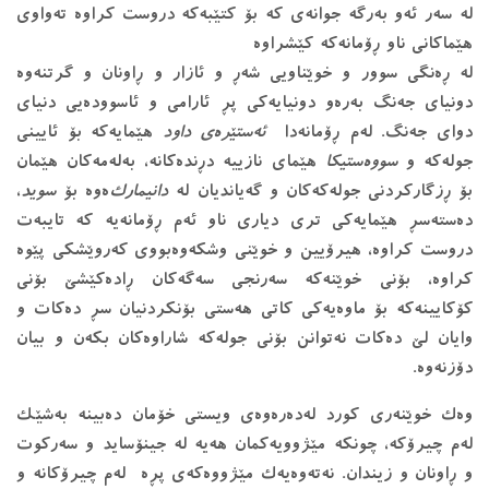
لە سەر ئەو بەرگە جوانەی کە بۆ کتێبەکە دروست کراوە تەواوی
هێماکانی ناو ڕۆمانەکە کێشراوە
لە ڕەنگی سوور و خوێناویی شەڕ و ئازار و ڕاونان و گرتنەوە
دونیای جەنگ بەرەو دونیایەکی پڕ ئارامی و ئاسوودەیی دنیای
دوای جەنگ. لەم ڕۆمانەدا
ئەستێرەی داود
هێمایەکە بۆ ئایینی
جولەکە و
سووەستیکا
هێمای نازییە دڕندەکانە، بەلەمەکان هێمان
بۆ ڕزگارکردنی جولەکەکان و گەیاندیان لە
دانیمارک
‌ەوە بۆ
سوید
،
دەستەسڕ هێمایەکی تری دیاری ناو ئەم ڕۆمانەیە کە تایبەت
دروست کراوە، هیرۆیین و خوێنی وشکەوەبووی کەروێشکی پێوە
کراوە، بۆنی خوێنەکە سەرنجی سەگەکان ڕادەکێشێ بۆنی
کۆکایینەکە بۆ ماوەیەکی کاتی هەستی بۆنکردنیان سڕ دەکات و
وایان لێ دەکات نەتوانن بۆنی جولەکە شاراوەکان بکەن و بیان
دۆزنەوە.
وەک خوێنەری کورد لەدەرەوەی ویستی خۆمان دەبینە بەشێک
لەم چیرۆکە، چونکە مێژوویەکمان هەیە لە جینۆساید و سەرکوت
و ڕاونان و زیندان. نەتەوەیەک مێژووەکەی پڕە لەم چیرۆکانە و