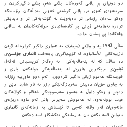
ناو دونیای پڕ پلانی گەورەکان، پلانی شەڕ، پلانی داگیرکردن و
سڕینەوەی ئەوی تر، پلانی کوشتنی خەونی منداڵەکان. ڕۆمانێکە
وەکو سەدان ڕۆمانی تر دەیەوێت لە گۆشەیەکی تر و دیدێکی
ترەوە نەهامەتی ژیانی پڕ کارەساتباری جولەکەکانمان لە ساڵانی
چلەکاندا پێ پیشان بدات.
ساڵی 1943ـیە و وڵاتی
دانیمارک
بە تەواوی داگیر کراوە لە لایەن
نازییەکانی
ئەڵمانیا
وە. لە
کۆپنهاگن
‌ی پایتەخت
نانماری جۆنسن
ی
دە ساڵان کە لە بنەماڵەیەکی بە ڕەگەز کریستیانن، لەگەڵ
ئێلین
‌ی نزیکترین هاوڕێی لە بنەماڵەیەکی جولەکەن، یاری و
خوێندنگە هەموو ژیانی داگیر کردوون. ئەم دوو هاوڕێیە ڕۆژانە
بە چاوی خۆیان دەبینن سەربازگەلێکی زۆر بە ناو شاردا دێن و
دەچن و وەکو داوڵ لە هەموو سەرسوچێکی شەقام و کۆڵانەکان
قوت بوونەتەوە، لە هەمووش سەیرتر پاش ئەو ماوە درێژەی
مانەوەیان لەو وڵاتە کەچی تا ئێستاش بە زمانەکەی
ئانماری
ناتوانن قسە بکەن یان بە زمانێکی تێکشکاو قسە دەکەن.