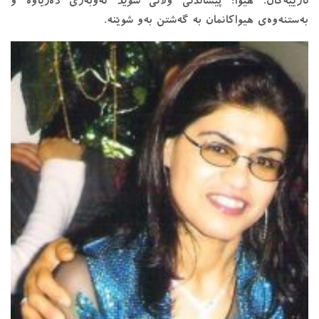
نازییەکان. هیوا: پیشاندنی وڵاتی
سوید
لەوبەری دەریاوە و
بەستنەوەی هیواکانمان بە گەشتن بەو شوێنە.