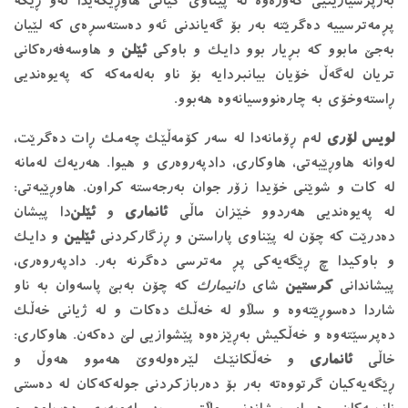
بەرپرسیارێتیی گەورەوە لە پێناوی گیانی هاوڕێکەیدا ئەو ڕێگە
پڕمەترسییە دەگرێتە بەر بۆ گەیاندنی ئەو دەستەسڕەی کە لێیان
بەجێ مابوو کە بڕیار بوو دایک و باوکی
ئێلن
و هاوسەفەرەکانی
تریان لەگەڵ خۆیان بیانبردایە بۆ ناو بەلەمەکە کە پەیوەندیی
ڕاستەوخۆی بە چارەنووسیانەوە هەبوو.
لویس لۆری
لەم ڕۆمانەدا لە سەر کۆمەڵێک چەمک ڕات دەگرێت،
لەوانە هاوڕێیەتی، هاوکاری، دادپەروەری و هیوا. هەریەک لەمانە
لە کات و شوێنی خۆیدا زۆر جوان بەرجەستە کراون. هاوڕێیەتی:
لە پەیوەندیی هەردوو خێزان ماڵی
ئانماری
و
ئێلن
‌دا پیشان
دەدرێت کە چۆن لە پێناوی پاراستن و ڕزگارکردنی
ئێلین
و دایک
و باوکیدا چ ڕێگەیەکی پڕ مەترسی دەگرنە بەر. دادپەروەری،
پیشاندانی
کرستین
شای
دانیمارک
کە چۆن بەبێ پاسەوان بە ناو
شاردا دەسوڕێتەوە و سڵاو لە خەڵک دەکات و لە ژیانی خەڵک
دەپرسێتەوە و خەڵکیش بەڕێزەوە پێشوازیی لێ دەکەن. هاوکاری:
خاڵی
ئانماری
و خەڵکانێک لێرەولەوێ هەموو هەوڵ و
ڕێگەیەکیان گرتووەتە بەر بۆ دەربازکردنی جولەکەکان لە دەستی