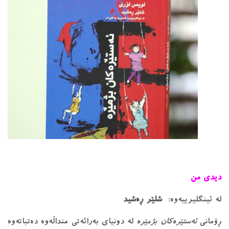
دیدی من
لە ئینگلیرییەوە:
شلێر ڕەشید
ڕۆمانی
ئەستێرەکان بژمێرە
لە دونیای بەرائەتی منداڵەوە دەتباتەوە