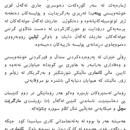
ژمارەیەک لە سەر گۆڕەکەت دەنوسرێ. جارێ لەگەڵ
لز
ی
خۆشەویستی
پیتەر
دا لەڕیزی بەرگریدایت و پۆلیسەکان دەتخەنە
ژێر ئۆتۆمبیلەکانیانەوە و دەتکوژن. جارێک لەگەڵ جولەکەکان لە
پرسەیەکی درۆدایت بۆ خۆڕزگارکردن لە دەست شاڵاوی گرتنی
جولەکەکان. جارێک لەگەڵ دایک و باوکی
ئێلین
ڕووبەڕووی
دەمووچاوی دڕندانەی پۆلیسە نازییەکان دەبیتەوە.
ڕۆڵی خێزان لە پەروەردەکردنی منداڵ و فێرکردنی خۆشەویستی
و وەفاداری بەرانبەر بە هاوڕێ بێ گوێدانە جیاوازیی نەتەوە و
ئایین. ماڵی
ئانمار
ی ماڵێکی شۆڕشگێڕ و بەرگریکار لە زۆڵم و
زۆر، ماڵێک کە هیوایان دنیایەکی باشترە بۆ مرۆڤایەتی.
ڕۆمانی
ئەستێرەکان بژمێرە
وەکو هەر ڕۆمانێکی تر دوو کتێبمان
پێ دەناسێنێت، ناساندنی کتێبی
لەگەڵ بادا ڕۆیشت‌
ی
مارگرێت
مچڵ
و حیکایەتی خەیاڵیی
شاڵ کڵاو سوورە چکۆلەکە
.
هەمیشە هەر وا بووە لە بەئەنجامدانی کاری سیاسیدا کۆد جێگە
و ڕێگەی خۆی هەبووە لە کارکردندا، بۆ نموونە باوکی
ئانماری
بە