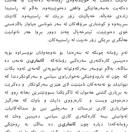
کاتێک دەست بە خوێندنەوەی ڕۆمانەکە دەکەیت وا هەست
دەکەیت بەسەرهاتێکی واقعی دەخوێنیتەوە، بەڵام لە ڕاستیدا
زادەی خەیاڵە، خەیاڵێک زۆر نزیک لە ڕاستییەوە. کاتێک
سڕینەوە و کوشتاری مرۆڤەکان لە سەر شوناسی جیاواز باڵادەستی
خۆی دەنوێنێت، ئیترخەیاڵ چەند دوور بڕوا هەر ناتوانێت
هەڵگری بڕێکی زۆر نەبێت لە ڕاستییەکان.
ئەم ڕۆمانە چونکە لە بنەڕەتدا بۆ نەوجەوانان نووسراوە بۆیە
دەبینین کارەکتەری سەرەکیی رۆمانەکە
ئانماری
‌ی تەمەن دە
ساڵانە، بەڵام نووسەر سەرکەوتوانە توانیویەتی گەمەی ئەوە بکات
کە چۆن لە بارودۆخێکی نەخوازراوی سیاسی و سەرکوتکردندا کە
نێوانێک بۆ تەمەنەکان نامێنێت لای هێزی سەرکوتکار و دەکرێت
بە بڕیاری گشتی هەموان لە ئاگرێکدا بسووتێنرێن بخاتە ڕوو. لە
دەرەوەی ویست و ئارەزووی دایک و باوک کە هەرگیز
خوازیاری کاری ترسناک و سەرچڵیی نین بۆ منداڵەکانیان،
ئەوانیش ببنە کارەکتەری کاری سیاسی. دەبینین وەک لە
ڕۆمانەکەدا دیارە چۆن
ئانماری
‌ی دە ساڵان بە ڕوحێکی