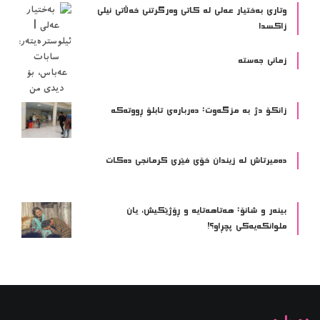
وتاری بەختیار عەلی لە کاتی وەرگرتنی خەڵاتی نیلی
زاکسدا
زمانی جەستە
زانکۆ دژ بە مزگەوت: دەربارەى تابلۆ ڕووتەکە
ده‌میرتاش له‌ زیندان خۆی فێری كرمانجی ده‌كات
بینەر و شانۆ: هەتاھەتایە و ڕۆژێکیش، یان
ملوانکەیەکی پچڕاو؟!