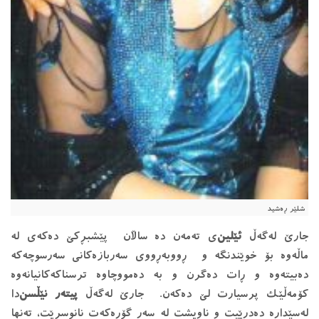
شلێر ڕەشید
جارێ لەگەڵ
ئێلین
‌ی تەمەن دە ساڵان پێشبڕکێ دەکەی لە
ماڵەوە بۆ خوێندنگە و ڕووبەڕووی سەربازەکانی سەرسوچەکە
دەبیتەوە و ڕات دەگرن و بە دەمووچاوە ترسناکەکانیانەوە
کۆمەڵێک پرسیارت لێ دەکەن. جارێ لەگەڵ
پیتەر نێڵسن
‌دا
لەسێدارە دەدرێیت و ناویشت لە سەر گۆڕەکەت نانوسرێت، تەنها