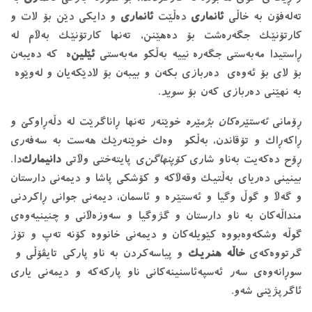
تەلەفۆن بە خاڵی
ئانماری
دەڵێت
ئانماری
و دایکی دێن بۆ لات و
کارتۆنێک جگەرەشت بۆ دەهێنن، تەنها کارتۆنێک بەڵام لە
ڕاستیدا مەبەستی جگەرە نییە بەڵکو مەبەستی
ئێلین
‌ە کە دەیبەن
بۆ لای بۆ ئەوەی دەربازی بکەن و بیبەن بۆ لادێکەیان و لەوێوە
بە نهێنی دەربازی کەن بۆ
سوید
.
ڕۆمانی
ئەستێرەکان بژمێرە
خوێنەر تەنها ڕاناگرێت لە دڵەڕاوکێ و
ڕاکەڕاک و تۆقاندن، بەڵکو وەک خوێنەرێک هەست بە سەفەری
ڕۆح دەکەیت بەناو شاری
کۆپنهاگن
‌ی پایتەختی وڵاتی
دانیمارک
‌دا.
بینینی دەریای بەڵتیک وقەڵاکە و کۆشکی پاشا و دیمەنی دارستان
و گەڵا و گوڵ وگیا و ئەستێرە و ئاسمان، دیمەنی جوانی ڕاکردنی
منداڵەکان بە ناو دارستان و گژوگیا و سەوزەڵانی و چنینیەوەی
گوڵە وشکەوەبووە کێویلەکان و دیمەنی خانووە کۆنە تەپ و تۆز
گرتووەکەی
خاڵە هنریک
و پیاسەکردن بە ناو پارکی تایڤۆڵی و
سوڕانەوەی سەر ئەسپەئاسنینەکانی ناو پارکەکە و دیمەنی یاری
ئاگرپژێنی شەو.