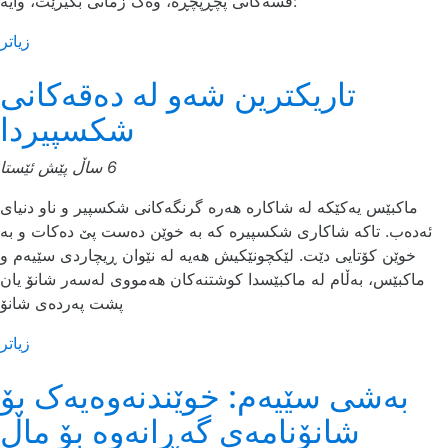
قسه‌کانی پچڕپچڕه‌، وه‌ک زمانی بگیرێت، وایه‌:
زیاتر
تاریکترین شەو لە دەقەکانی
شکسپیردا
6 ساڵ پێش ئێستا
ماکبێس یه‌کێکه‌ لە شاکارە هەرە گرنگەکانی شکسپیر و ناو دنیای
ئەدەب. تاکە شاکاری شکسپیرە کە بە خوێن دەست پێ دەکات و بە
خوێن کۆتایی دێت. لێکچونێکیش هەیە لە نێوان ڕیچاردی سێیەم و
ماکبێس، بەڵام لە ماکبێسدا کوشتنەکان هەمووی لەسەر شانۆ یان
پشت پەردەی شانۆ
زیاتر
بەشی سێیەم: خوێندنه‌وه‌یه‌ک بۆ
شانۆنامه‌ی گه‌ڕانه‌وه‌ بۆ ماڵ