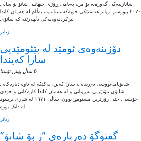
شانازییەکی گەورەیە بۆ من، پەیامی ڕۆژی جیهانیی شانۆ بۆ ساڵی
٢٠٢٠ بنووسم. زیاتر هەستێکی خۆبەکەمبینانەیە، بەڵام لە هەمان کاتدا
بیرکردنەوەیەکی دڵهەژێنە کە شانۆی
زیاتر
دۆزینەوەی ئومێد لە بێئومێدیی
سارا کەیندا
6 ساڵ پێش ئێستا
شانۆنامەنووسی بەڕیتانی، سارا کەین، یەکێکە لە ناوە دیارەکانی
شانۆی مۆدێرنی بەڕیتانی و لە هەمان کاتدا کارەکانی و خودی
خۆیشی، جێی زۆرترین مشتومڕ بوون. ساڵی ١٩٧١ لە شاری برینتود
لە دایک بووە
زیاتر
گفتوگۆ دەربارەی ”ز بۆ شانۆ“