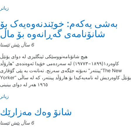
زیاتر
بەشی یەکەم: خوێندنه‌وه‌یه‌ک بۆ
شانۆنامه‌ی گه‌ڕانه‌وه‌ بۆ ماڵ
6 ساڵ پێش ئێستا
هیچ شانۆنامه‌نووسێکی ئینگلیزی له‌ دوای یۆنێڵ
کاوه‌رد١(١٨٩٩−١٩٧٧٣) له‌ سه‌رده‌می خۆیدا ئه‌وه‌نده‌ی “هارۆڵد
پینته‌ر” نه‌بۆته‌ جێگه‌ی سه‌رنج. ته‌نانه‌ت به‌ پێی گۆڤاری”The New
Yorker” یۆنێڵ کاوه‌ردیش له‌ نامه‌یه‌کیدا بۆ هارۆڵد پینته‌ر، که‌ له‌ ساڵی
١٩٦٥ هه‌ر له‌ دوای بینینی
زیاتر
شانۆ وەك مەزارێك
6 ساڵ پێش ئێستا