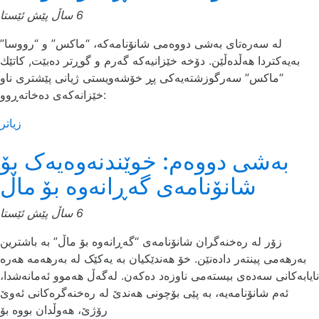
6 ساڵ پێش ئێستا
له‌ سه‌ره‌تای به‌شی دووه‌می شانۆنامه‌که‌، “ماکس” و “رووسا”
به‌یه‌کتردا هه‌ڵده‌ڵێن. دۆخه‌ خێزانیه‌که‌ گه‌رم و گوڕتر ده‌بێت, کاتێك
“ماکس” سه‌رگوزشته‌یه‌کی پڕ خۆشه‌ویستی ژیانی پێشتری ناو
خێزانه‌که‌ی ده‌خاته‌ڕوو:
زیاتر
بەشی دووەم: خوێندنه‌وه‌یه‌ک بۆ
شانۆنامه‌ی گه‌ڕانه‌وه‌ بۆ ماڵ
6 ساڵ پێش ئێستا
زۆر له‌ ره‌خنه‌گران شانۆنامه‌ی “گه‌ڕانه‌وه‌ بۆ ماڵ” به‌ باشترین
به‌رهه‌می پینته‌ر داده‌نێن. خۆ هه‌ندێکیان به‌ یه‌کێک له‌ به‌رهه‌مه‌ هه‌ره‌
نایابه‌کانی سه‌ده‌ی بیسته‌می ناوزه‌د ده‌که‌ن. له‌گه‌ڵ هه‌موو ئه‌مانه‌شدا،
ئه‌م شانۆنامه‌یه‌، به‌ پێی بۆچونی هه‌ندێ له‌ ره‌خنه‌گره‌کانی ئه‌وێ
رۆژێ، هه‌وڵدان بووه‌ بۆ