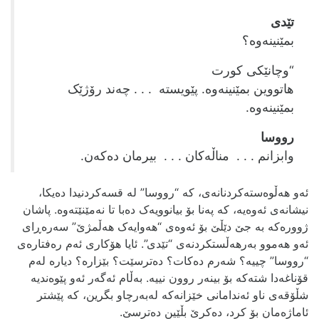
تێدی
بمێنینه‌وه‌؟
“وچانێکی کورت
هاتووین بمێنینه‌وه‌. پێویسته‌ ‌ . . . چه‌ند رۆژێک
بمێنینه‌وه.
رووسا
وابزانم . . . مناڵه‌کان . . . بیرمان ده‌که‌ن.
ئه‌و هه‌ڵوه‌سته‌کردنانه‌ی، که‌ “رووسا” له‌ قسه‌کردنیدا ده‌یکا،
نیشانه‌ی ئه‌وه‌یه‌، که‌ په‌نا بۆ بیانوویه‌ک ده‌با تا نه‌مێنێته‌وه‌. پاشان
ژووره‌که‌ به‌ جێ دێڵێ بۆ ئه‌وه‌ی “هه‌وایه‌ک هه‌ڵمژێ” سه‌ره‌ڕای
ئه‌و هه‌موو به‌رهه‌ڵستکردنه‌ی “تێدی”. ئایا هۆکاری ئه‌م ره‌فتاره‌ی
“رووسا” چییه‌؟ شه‌رم ده‌کات؟ ده‌ترسێت؟ بێزاره‌؟ دیاره‌ له‌م
قۆناغه‌دا شته‌که‌ بۆ بینه‌ر روون نییه‌. به‌ڵام ئه‌گه‌ر ئه‌و پێوه‌ندیه
شڵۆقه‌ی ناو ئه‌ندامانی‌ خێزانه‌که‌ له‌به‌رچاو بگرین، که‌ پێشتر
ئاماژه‌مان بۆ کرد، ده‌کرێ بڵێین ده‌ترسێ.