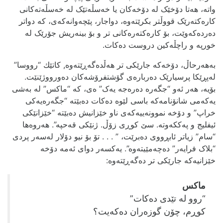
واته،‌ هه‌تا دۆخێک له‌ دۆخه‌کان یا خه‌سڵه‌تێک له‌ خه‌سڵه‌ته‌کانی
کاره‌کته‌رێک قووڵتر بکرێته‌وه‌، دواجار، پێچه‌وانه‌که‌ی، که‌ دواتر
ده‌رده‌که‌وێت، بۆ کاره‌کته‌ره‌کانی تر و بۆ بینه‌ریش جۆرێک له‌
خورپه‌ و راچڵه‌کین دروست ده‌کات.
به‌هه‌رحاڵ، دۆخه‌که‌ جارێکی تر هه‌ڵده‌گه‌ڕێته‌وه,‌ کاتێك “رووسا”
له‌پڕێکا پرسیارێک ده‌رباره‌ی گۆشتفرۆشه‌کان ده‌ورووژێنێت.
بۆیه‌، هه‌ر ئه‌و “جگه‌ره‌ ده‌ره‌جه‌ یه‌ک” ه‌ی، که‌ “ماکس” له‌ به‌شی
یه‌که‌می شانۆنامه‌که‌ باسی لێوه‌ ده‌کات ده‌بێته‌ “جگه‌ره‌یه‌کی
خراپ” و دۆخه‌ نموونه‌ییه‌که‌ی ناو خێزانیش ده‌بێته‌ “خێزانێکی
ئیفلیج و په‌ککه‌وته‌. سێ کوڕی زۆڵ. ژنێکی قه‌حپه‌”. هه‌روه‌ها
“سام” زیاتر ئابڕووی ده‌برێت، ” . . . تۆ بۆ نیو دۆلار له‌سه‌ر پردی
“بلاک فرایه‌ر” ده‌چه‌مێیته‌وه‌”. یه‌کسه‌ر دوای ئه‌مه‌ دۆخه‌
خێزانیه‌که‌‌ جارێکی تر ده‌گه‌ڕێته‌وه‌:
ماکس
“روو له‌ تێدی ده‌کات”
کوڕم، چۆن گوزه‌ران ده‌که‌یت؟