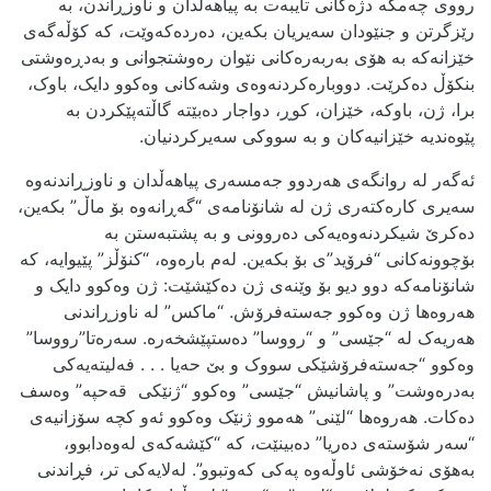
رووی چه‌مکه‌ دژه‌کانی تایبه‌ت به‌ پیاهه‌ڵدان و ناوزڕاندن، به‌
رێزگرتن و جنێودان‌ سه‌یریان بکه‌ین، ده‌رده‌که‌وێت، که‌ کۆڵه‌گه‌ی
خێزانه‌که به‌ هۆی به‌ربه‌ره‌کانی نێوان ره‌وشتجوانی و به‌دڕه‌وشتی‌
بنکۆڵ ده‌کرێت. دووباره‌کردنه‌وه‌ی وشه‌کانی وه‌کوو دایک، باوک،
برا، ژن، باوکه‌، خێزان، کوڕ، دواجار ده‌بێته‌ گاڵته‌پێکردن به‌ ‌
پێوه‌ندیه‌ خێزانیه‌کان و به‌ سووکی سه‌یرکردنیان.
ئه‌گه‌ر له‌ روانگه‌ی هه‌ردوو جه‌مسه‌ری پیاهه‌ڵدان و ناوزڕاندنه‌وه‌
سه‌یری کاره‌کته‌ری ژن له‌ شانۆنامه‌ی “گه‌ڕانه‌وه‌ بۆ ماڵ” بکه‌ین،
ده‌کرێ شیکردنه‌وه‌یه‌کی ده‌روونی و به‌ پشتبه‌ستن به‌
بۆچوونه‌کانی “فرۆید”ی بۆ بکه‌ین. له‌م باره‌وه‌‌‌، “کنۆڵز” پێیوایه‌، که‌
شانۆنامه‌که‌ دوو دیو بۆ وێنه‌ی ژن ده‌کێشێت: ژن وه‌کوو دایک و
هه‌روه‌ها ژن وه‌کوو جه‌سته‌فرۆش. “ماکس” له‌ ناوزڕاندنی
هه‌ریه‌ک له “جێسی” و “رووسا” ده‌ستپێشخه‌ره‌. سه‌ره‌تا”رووسا”
وه‌کوو “جه‌سته‌فرۆشێکی سووک و بێ حه‌یا . . . فه‌لیته‌یه‌کی
به‌دره‌وشت” و پاشانیش “جێسی” وه‌کوو “ژنێکی قه‌حپه” وه‌سف
ده‌کات. هه‌روه‌ها “لێنی” هه‌موو ژنێک وه‌کوو ئه‌و کچه‌ سۆزانیه‌ی
“سه‌ر شۆسته‌ی ده‌ریا” ده‌بینێت، که‌ “کێشه‌که‌ی له‌وه‌دابوو،
به‌هۆی نه‌خۆشی ئاوڵه‌وه‌ په‌کی که‌وتبوو”. له‌لایه‌کی تر، فڕاندنی