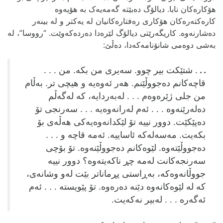
هۆکاره‌کان نابا. دیالۆگ ده‌بێته‌ گه‌مه‌یه‌ک به‌ هۆیه‌وه‌
کاره‌کته‌ره‌کان هۆکاری ره‌فتاره‌کانیان له‌ یه‌کتر و له‌ بینه‌ر
ده‌شارنه‌وه‌. کاریگه‌رێتی دیالۆگ لێره‌دا ده‌رده‌که‌وێت. “رووسا”، له‌
به‌شی دوه‌می شانۆنامه‌که‌دا، ده‌ڵێ:
. .
. شتێکت بیر چوو. سه‌یری من بکه‌. من . . .
قاچه‌کانم ده‌جووڵێنم. هه‌ر ئه‌وه‌یه ‌و هیچی تر. به‌ڵام
من جلی ژێره‌وه‌م . . . له‌به‌ردایه‌، که‌ له‌گه‌ڵم
ده‌له‌رێنه‌وه‌ . . . ئه‌م له‌رانه‌وه‌یه‌ . . . سه‌رنجی تۆ
ده‌پێکێت. دوور نییه‌ تۆ لێکدانه‌وه‌یه‌کی هه‌ڵه‌ی بۆ
بکه‌یت. مه‌سه‌له‌که‌ ئاساییه‌‌. ئه‌مه‌ قاچه ‌و . . .
ده‌جووڵێته‌وه.‌ لێوه‌کانم ده‌جووڵێنه‌وه‌. تۆ بۆچی
سه‌رنجه‌کانت له‌مه‌ چڕ ناکه‌یته‌وه‌؟ دوور نییه‌
جووڵانه‌وه‌که‌، به‌ڕاستی پڕماناتر بێت له‌و وشانه‌ی،
که‌ له‌ لێوه‌کانه‌وه‌ دێنه‌ ده‌ره‌وه‌. تۆ پێویسته‌ . . . ئه‌م
ئه‌گه‌ره‌ . . . له‌بیر نه‌که‌یت.