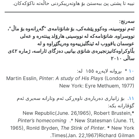
نییه‌ تا پشتی پێ ببه‌ستێ بۆ هاوته‌ریبکردنی حاڵه‌ته‌ ناکۆکه‌کان.
سه‌رنج:
ئه‌م نووسینه‌، وه‌کوو پێشه‌کی، بۆ شانۆنامه‌ی “گه‌ڕانه‌وه‌ بۆ ماڵ”،
نووسراوه‌. شانۆنامه‌که‌ له‌ نووسینی هارۆلد پینته‌ره‌ و عه‌لی
عوسمان یاقووب له‌ ئینگلیزییه‌وه‌ وه‌ریگێڕاوه‌ و له‌
بڵاوکراوه‌کانیزنجیره‌ی شانۆی بیانیی ده‌زگای ئاراسه‌، ژماره‌ ٤٢ی
ساڵی ٢٠١٠
١٠
* بڕوانه‌ لاپه‌ڕه‌ ١٥٥ له‌:
Martin Esslin,
Pinter: A study of His Plays
(London and
New York: Eyre Methuem, 1977)
١١
. بۆ زانیاری ده‌رباره‌ی ناوه‌ڕکی ئه‌م وتارانه‌ سه‌یری ئه‌م
گۆڤارانه‌ بکه‌:
New Republic(June. 26,1965), Robert Brustein,
*
Pinter’s homecoming
.* New Statesman (June. 11,
1965), Ronld Bryden,
The Stink of Pinter
.
*
New York
Times(Jan. 22,1967)Richard Gilman.