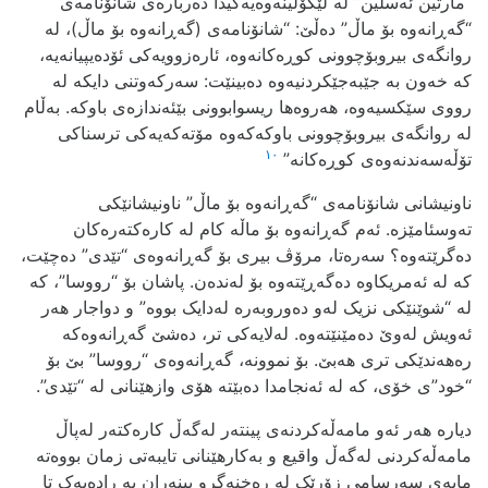
“مارتین ئه‌سلین” له‌ لێکۆڵینه‌وه‌یه‌کیدا ده‌رباره‌ی شانۆنامه‌ی
“گه‌ڕانه‌وه‌ بۆ ماڵ” ده‌ڵێ: “شانۆنامه‌ی (گه‌ڕانه‌وه‌ بۆ ماڵ)، له‌
روانگه‌ی بیروبۆچوونی کوڕه‌کانه‌وه‌، ئاره‌زوویه‌کی ئۆده‌یپیانه‌یه‌،
که‌ خه‌ون به‌ جێبه‌جێکردنیه‌وه‌ ده‌بینێت: سه‌رکه‌وتنی دایکه‌‌ له‌
رووی سێکسیه‌وه‌، هه‌روه‌ها ریسوابوونی بێئه‌ندازه‌ی باوکه‌. به‌ڵام
له‌ روانگه‌ی بیروبۆچوونی باوکه‌که‌وه‌ مۆته‌که‌یه‌کی ترسناکی
١٠
تۆڵه‌سه‌ندنه‌وه‌ی کوڕه‌کانه‌‌”
ناونیشانی شانۆنامه‌ی “گه‌ڕانه‌وه‌ بۆ ماڵ” ناونیشانێکی‌
ته‌وسئامێزه‌‌. ئه‌م گه‌ڕانه‌وه‌ بۆ ماڵه‌ کام له‌ کاره‌کته‌ره‌کان
ده‌گرێته‌وه‌؟ سه‌ره‌تا، مرۆڤ بیری بۆ گه‌ڕانه‌وه‌ی “تێدی” ده‌چێت،
که‌ له‌ ئه‌مریکاوه ده‌گه‌ڕێته‌وه‌ بۆ له‌نده‌ن‌. پاشان بۆ “رووسا”، که‌
له‌ “شوێنێکی نزیک له‌و ده‌وروبه‌ره‌ له‌دایک بووه‌” و دواجار هه‌ر
ئه‌ویش له‌وێ ده‌مێنێته‌وه‌. له‌لایه‌کی تر، ده‌شێ گه‌ڕانه‌وه‌که‌
ره‌هه‌ندێکی تری هه‌بێ. بۆ نموونه‌، گه‌ڕانه‌وه‌ی “رووسا” بێ بۆ
“خود”ی خۆی، که‌ له‌ ئه‌نجامدا ده‌بێته‌ هۆی وازهێنانی له‌ “تێدی”.
دیاره‌ هه‌ر ئه‌و مامه‌ڵه‌کردنه‌ی پینته‌ر له‌گه‌ڵ کاره‌کته‌ر له‌پاڵ
مامه‌ڵه‌کردنی له‌گه‌ڵ واقیع و به‌کارهێنانی تایبه‌تی زمان بووه‌ته‌
مایه‌ی سه‌رسامی زۆرێک له‌ ره‌خنه‌گرو بینه‌ران به‌ راده‌یه‌ک تا