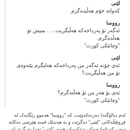
لێنی
که‌واته‌ خۆم هه‌ڵیده‌گرم.
رووسا
ئه‌گه‌ر تۆ په‌رداخه‌که‌ هه‌ڵبگریت . . . منیش تۆ
هه‌ڵده‌گرم.
“وچانێکی کورت”
لێنی
ئه‌ی چۆنه‌ ئه‌گه‌ر من په‌رداخه‌که‌ هه‌لبگرم بێئه‌وه‌ی
تۆ من هه‌ڵبگریت؟
رووسا
ئه‌ی بۆ هه‌ر من تۆ هه‌ڵنه‌گرم؟
“وچانێکی کورت”
له‌م دیالۆگه‌دا‌ ده‌رده‌که‌وێت، که‌ “رووسا” هه‌موو رێگایه‌ک له‌
فڕوفێڵه‌کانی “لێنی” ده‌گرێت و به‌ هه‌ندێک قسه‌ هێرشی ده‌کاته‌
سه‌ر، که‌ ئاماژه‌یه‌کی سێکسیان هه‌یه‌. “لێنی” ته‌نیا به‌رگری له‌