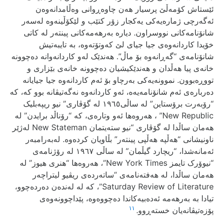
ئێستاش کۆمه‌ڵێ پرسیار هه‌ن چاوه‌ڕوانی وه‌ڵامدانه‌وه‌ن
ئه‌گه‌رچی ژماره‌یه‌کی یه‌کجار زۆر کتێب و لێکۆڵینه‌وه‌ له‌سه‌ر
شانۆنامه‌کانی نووسراون. دیاره‌ به‌رهه‌مه‌کانی پینته‌ر له‌ کاتی
خۆیدا کاردانه‌وه‌ی جیا جیای لێ که‌وتۆته‌وه‌، به‌ تایبه‌تیش
شانۆنامه‌ی “گه‌ڕانه‌وه‌ بۆ ماڵ”. هه‌ندێک له‌و کاردانه‌وانه‌ ده‌چوونه‌
خانه‌ی پیا هه‌ڵدان و هه‌ندێکیشیان ده‌چوونه‌ خانه‌ی بێزاری و
تووڕه‌بوون. نموونه‌یه‌کی به‌رچاو بۆ ئه‌م کاردانه‌وه‌ جیا جیایانه‌
ده‌رباره‌ی ئه‌م شانۆنامه‌یه‌ه‌، ئه‌و کاردانه‌وه‌ نه‌گه‌تیڤانه‌ بوو که، که‌
“رۆبه‌رت برۆستاین” له‌ ساڵی١٩٦٥ له‌ گۆڤاری” نیو ریپه‌بلیک
New Republic” ، هه‌روه‌ها ئه‌و وتاره‌ی، که‌ “رۆناڵد برایدن” له‌
هه‌مان ساڵدا له‌ گۆڤاری “نیو سته‌یتمان New Stateman له‌ژێر
ناونیشانی “هه‌ڵپه‌ هه‌ڵپی پینته‌ر” بڵاویان کرده‌وه‌. له‌به‌رامبه‌ر
ئه‌مانه‌شدا، “ریچارد گیڵمان” له‌ ساڵی ١٩٦٧ له‌ رۆژنامه‌ی
“نیوۆرک تایمز New York Times”، هه‌روه‌ها “هنری هیوز” له
هه‌مان ساڵدا، له‌‌ هه‌فته‌نامه‌ی “ساته‌رده‌ی ریڤیو لیتراچه‌ر
Saturday Review of Literature”، که‌ له‌ له‌نده‌ن ده‌رده‌چوو،
تیادا به‌ به‌رهه‌مه‌ ئه‌ده‌بیه‌کاندا ده‌چووه‌وه‌، پێداچوونه‌وه‌ی‌
١١
پۆزه‌تیڤانه‌یان خسته‌ڕوو.