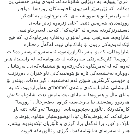
“فری” پێیوایه‌، به‌ درێژایی شانۆنامه‌که‌، ئه‌وه‌ی بینه‌ر هه‌ستی پێ
ده‌کات، که‌ ژێربه‌ژێر له‌ودیوی ئاخاوتنه‌کان رووده‌دا، دواجار
له‌به‌رامبه‌ر ئه‌و هه‌موو شتانه‌ی، که‌ به‌رچاون و به‌ ئاشکرا
رووده‌ده‌ن، هه‌ره‌س دێنێ. “جلی ژێره‌وه‌ زیاتر مایه‌ی
ده‌ستدرێژکردنه‌ سه‌ره‌ له‌ “قاچه‌که‌”، که‌چی له‌به‌رچاو نییه‌.
شاراوه‌یه‌. سه‌رنجی بینه‌ر له‌نێوان ره‌فتاره‌ به‌رچاوه‌کان، که‌ هیچ
لێکدانه‌وه‌یه‌کی روون بۆ واتاکانیان نییه‌، له‌گه‌ڵ ره‌فتاره‌
شاراوه‌کان، که‌ بۆ بینه‌ر ناگوازرێنه‌وه‌، ئه‌مسه‌رو ئه‌وسه‌ر ده‌کات.
“رووسا” کاره‌کته‌رێکی سه‌ره‌کیه‌ له‌ شانۆنامه‌که‌. له‌ راستیدا، هه‌ر
ئه‌وه‌، که‌ له‌ ئه‌مریکاوه‌ ده‌گه‌ڕێته‌وه‌ بۆ نیشتمانه‌که‌ی ـ به‌ریتانیا ـ
دووباره‌ نه‌خشه‌یه‌کی تازه بۆ پێوه‌ندیه‌کانی ناو خێزان داده‌ڕێژێت
و خۆیشی گرنگترین شوێن له‌م نه‌خشه‌یه‌ داگیر ده‌کات. پینته‌ر بۆ
ناونیشانی شانۆنامه‌که‌ی وشه‌ی “home”ی هه‌ڵبژاردووه‌، که‌ به‌
مانای ماڵ و هه‌روه‌ها به‌ مانای نیشتمانیش دێت. شانۆنامه‌که‌ش
هه‌ردوو ره‌هه‌ندی تیا به‌رجه‌سته‌ کراوه‌. به‌هه‌رحاڵ، “رووسا”
کاره‌کته‌رێکی ئاڵۆزو به‌پێچووپه‌نایه‌. “رووسا” ئه‌و کاته‌ دێته‌ ناو
خێزانه‌که‌، که‌ پێوه‌ندیه‌کان تیادا نوشووستیان هێناوه‌. پێوه‌ندی
باوک و کوڕ، برا له‌گه‌ڵ برا، گرژی و ئاڵۆزیان تێکه‌وتووه‌. پینته‌ر،
هه‌ر له‌سه‌ره‌تای شانۆنامه‌که‌دا، گرژی و ئاڵۆزیه‌که‌ قووت