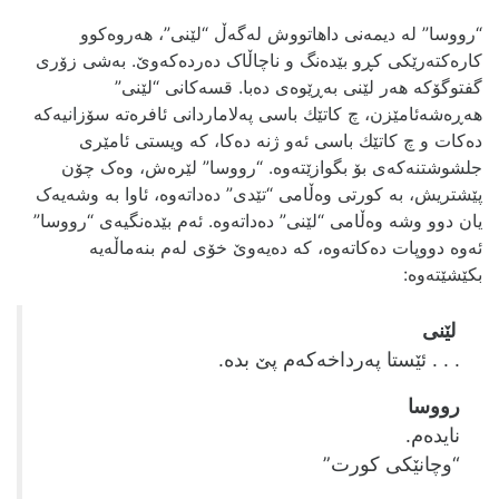
“رووسا” له‌ دیمه‌نی داهاتووش له‌گه‌ڵ “لێنی”، هه‌روه‌کوو
کاره‌کته‌رێکی کڕو بێده‌نگ و ناچاڵاک ده‌رده‌که‌وێ. به‌شی زۆری
گفتوگۆکه‌ هه‌ر لێنی به‌ڕێوه‌ی ده‌با. قسه‌کانی “لێنی”
هه‌ڕه‌شه‌ئامێزن، چ ‌کاتێك باسی په‌لاماردانی ئافره‌ته‌ سۆزانیه‌که‌
ده‌کات و چ کاتێك باسی ئه‌و ژنه‌ ده‌کا، که‌ ویستی ئامێری
جلشوشتنه‌که‌ی بۆ بگوازێته‌وه‌. “رووسا” لێره‌ش، وه‌ک چۆن
پێشتریش، به‌ کورتی وه‌ڵامی “تێدی” ده‌داته‌وه‌، ئاوا به‌ وشه‌یه‌ک
یان دوو وشه‌ وه‌ڵامی “لێنی” ده‌داته‌وه. ئه‌م بێده‌نگیه‌ی “رووسا”
ئه‌وه‌ دووپات ده‌کاته‌وه‌، که‌ ده‌یه‌وێ خۆی له‌م بنه‌ماڵه‌یه‌
بکێشێته‌وه:
‌ لێنی
. . . ئێستا په‌رداخه‌که‌م پێ بده‌.
رووسا
نایده‌م.
“وچانێکی کورت”