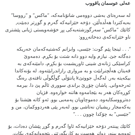
عه‌لی عوسمان یاقووب
له‌ سه‌ره‌تای به‌شی دووه‌می شانۆنامه‌که‌، “ماکس” و “رووسا”
به‌یه‌کتردا هه‌ڵده‌ڵێن. دۆخه‌ خێزانیه‌که‌ گه‌رم و گوڕتر ده‌بێت,
کاتێك “ماکس” سه‌رگوزشته‌یه‌کی پڕ خۆشه‌ویستی ژیانی پێشتری
ناو خێزانه‌که‌ی ده‌خاته‌ڕوو:
“. . . ئینجا پێم گوت: جێسی، وابزانم که‌شتیه‌که‌مان خه‌ریکه‌
ده‌گاته‌ جێ. نیازم وایه‌ دوو دانه‌ شتت بۆ بکڕم. ده‌مه‌وێ
کراسێکی ژنانه‌ی شینی ئاوریشمت بۆ بکڕم، دامێنه‌که‌ی به‌
قه‌یتان هه‌ڵچنرابێت ‌و به‌ مرواری رازاندرابێته‌وه‌. له‌ بۆنه‌کاندا
بیکه‌یته‌ به‌ر. له‌گه‌ڵ جووتێk پانتۆڵی گوڵگوڵی تافته‌ی ره‌نگ
ئه‌رخه‌وانی. پاشان چۆڕێ براندی سووری ئاڵم پێ دا. بیرمه‌
کوڕه‌کان هه‌ر به‌ بێجامه‌وه‌ هاتنه‌ خواره‌وه‌. قژیان
ده‌ترووسکایه‌وه. ده‌موچاویان په‌مه‌یی بوو. ئه‌و کاته‌ هێشتا بۆ
یه‌که‌مجار ریشیان نه‌تاشی بوو. له‌به‌ر پێی هه‌ردووکمان، من و
“جێسی” به‌ چۆکدا چوون . . .”
کاتێك پینته‌ر دۆخه‌ خێزانیه‌که‌ ئاوا گه‌رم و گوڕ پێشان ده‌دات، بۆ
ئه‌وه‌یه‌ بینه‌ر دواتر هه‌ست به‌ کاریگه‌رێتی پێچه‌وانه‌که‌ی بکات.