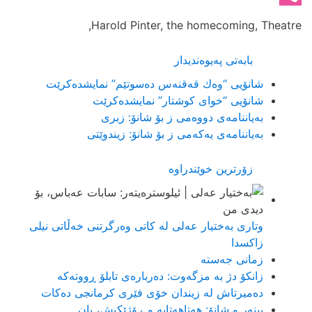
Viber
Harold Pinter, the homecoming, Theatre,
بابەتی پەیوەندیدار
شانۆیی “وەك قەقنەس دەسوتێم” نمایشدەکرێت
شانۆیی “خوای كوشتار” نمایشده‌كرێت
به‌یاننامه‌ی دووه‌می ز بۆ شانۆ: زبری
بەیاننامەی یەکەمی ز بۆ شانۆ: زیندوێتی
زۆرترین خوێندراوە
وتاری بەختیار عەلی لە کاتی وەرگرتنی خەڵاتی نیلی
زاکسدا
زمانی جەستە
زانکۆ دژ بە مزگەوت: دەربارەى تابلۆ ڕووتەکە
ده‌میرتاش له‌ زیندان خۆی فێری كرمانجی ده‌كات
بینەر و شانۆ: هەتاھەتایە و ڕۆژێکیش، یان