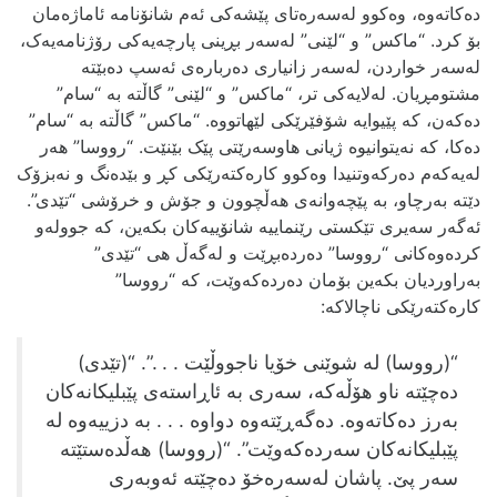
ده‌کاته‌وه‌، وه‌کوو له‌سه‌ره‌‌تای پێشه‌کی ئه‌م شانۆنامه‌ ئاماژه‌مان
بۆ کرد. “ماکس” و “لێنی” له‌سه‌ر بڕینی پارچه‌یه‌کی رۆژنامه‌یه‌ک،
له‌سه‌ر خواردن، له‌سه‌ر زانیاری ده‌رباره‌ی ئه‌سپ ده‌بێته‌
مشتومڕیان. له‌لایه‌کی تر، “ماکس” و “لێنی” گاڵته‌ به‌ “سام”
ده‌که‌ن، که‌ پێیوایه‌ شۆفێرێکی لێهاتووه‌. “ماکس” گاڵته‌ به‌ “سام”
ده‌کا، که‌ نه‌یتوانیوه‌ ژیانی هاوسه‌رێتی پێک بێنێت. “رووسا” هه‌ر
له‌یه‌که‌م ده‌رکه‌وتنیدا وه‌کوو کاره‌کته‌رێکی کڕ و بێده‌نگ و نه‌بزۆک
دێته‌ به‌رچاو، به‌ پێچه‌وانه‌ی هه‌ڵچوون و جۆش و خرۆشی “تێدی”.
ئه‌گه‌ر سه‌یری تێکستی رێنماییه شانۆییه‌‌کان بکه‌ین، که‌ جووله‌و
کرده‌وه‌کانی “رووسا” ده‌رده‌بڕێت و له‌گه‌ڵ هی “تێدی”
به‌راوردیان بکه‌ین بۆمان ده‌رده‌که‌وێت، که‌ “رووسا”
کاره‌کته‌رێکی ناچالاکه‌:
“(رووسا) له‌ شوێنی خۆیا ناجووڵێت . . .”. “(تێدی)
ده‌چێته‌ ناو هۆڵه‌که‌، سه‌ری به‌ ئاڕاسته‌ی پێبلیکانه‌کان
به‌رز ده‌کاته‌وه‌. ده‌گه‌ڕێته‌وه‌ دواوه‌ . . . به‌ دزییه‌وه‌ له‌
پێبلیکانه‌کان سه‌رده‌که‌وێت”. “(رووسا) هه‌ڵده‌ستێته‌
سه‌ر پێ. پاشان له‌سه‌ره‌خۆ ده‌چێته‌ ئه‌وبه‌ری