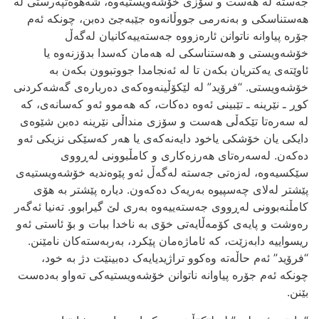
جه‌سته‌ له‌ هه‌ست و سۆزی خۆشه‌ویستیه‌وه‌، شه‌هوه‌تپه‌رستی له‌
هه‌ستناسکی و به‌نه‌رمی جووڵانه‌وه‌ جێبه‌جێ‌ ده‌بن، چونکه‌ ئه‌م
جۆره‌ پیاوانه‌ ناتوانن ئاره‌زووه‌ جه‌سته‌ییه‌کانیان له‌گه‌ڵ
خۆشه‌ویستی و هه‌ستناسکی له‌ هه‌مان که‌سدا بدۆزنه‌وه‌ یا
ئاوێته‌ی یه‌کتریان بکه‌ن تا له‌ ئه‌نجامدا جووتبوون بکه‌ن به‌
خۆشه‌ویستی. “فرۆید” له‌ لێکۆڵینه‌وه‌که‌‌ی ده‌رباره‌ی گه‌شه‌کردنی
کوڕ ـ نێرینه‌ ـ تێبینی ئه‌وه‌ ده‌کات، که‌ هه‌موو ئه‌و که‌سانه‌ی، که
له‌ سه‌ره‌تا تێکه‌ڵی‌ هه‌ست و سۆزی منداڵی نێرینه‌ ده‌بن شێوه‌ی
دایکی یان خۆشکی یاخود دایه‌نه‌که‌ی یا هه‌ر که‌سێکی نزیکی ئه‌و
ده‌که‌ن. له‌سه‌ره‌تای هه‌رزه‌کاری و کامڵبوونی له‌ڕووی
سێکسیه‌وه‌، له‌زه‌تی جه‌سته‌ له‌گه‌ڵ ئه‌و پێوه‌ندیه‌ خۆشه‌ویستیه‌ی
پێشتر له‌لای چه‌سپیوه‌ به‌ریه‌ک ده‌که‌ون. دیاره‌ پێشتر به‌ هۆی
کامڵنه‌بوونی له‌ڕووی جه‌سته‌ییه‌وه‌ به‌ری لێ گیرابوو. ته‌نیا ئه‌گه‌ر
ره‌وشت و پایه‌ی کۆمه‌ڵایه‌تی خۆی به‌ ناخدا ببات و بۆ ئاستی ئه‌و
ریسواییه‌ دابه‌زێت، که‌ ئاماژه‌مان پێکرد، به‌ربه‌سته‌کان نامێنن.
“فرۆید” ئه‌م حاڵه‌ته‌ وه‌کوو تراژیدیایه‌ک ده‌بینێت دژ به‌ خود،
چونکه‌ ئه‌م جۆره‌ پیاوانه‌ ناتوانن خۆشه‌ویستیه‌کی ته‌واو به‌ده‌ست
بێنن.