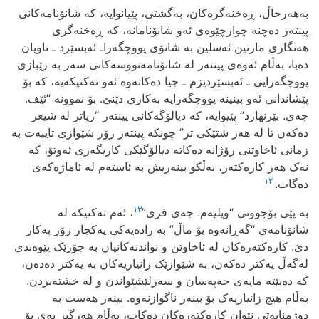
به‌هه‌رحاڵ، ڕه‌خنه‌گره‌کان، به‌گشتی، پێیانوایه‌، که‌ شانۆنامه‌کانی
پینته‌ر ده‌چنه‌ چوارچێوه‌ی ئه‌و شانۆنامانه‌، که‌ ڕه‌خنه‌گری
هه‌نگاری مارتین ئه‌سلین به‌ شانۆی پووچگه‌راـ ئه‌بسێرد ـ ناویان
ده‌با، به‌ڵام ئه‌وه‌ی پینته‌ر له‌ شانۆنامه‌نووسه‌کانی سه‌ر به‌ رێبازی
پووچگه‌رایی ـ ئه‌بسێردیزم ـ جیا ده‌کاته‌وه‌ ئه‌و ته‌کنیکه‌یه، که‌‌ بۆ
پێشاندانی ئه‌و بینینه‌ پووچگه‌رایه‌‌ به‌کاری دێنێ. بۆ نموونه‌ “ئێف.
جه‌ی. بێرنهارد” پێیوایه‌، که‌ دیالۆگه‌کانی پینته‌ر “زیاتر له‌ شیعر
ده‌که‌ن تا له‌ هه‌ر شتێکی تر” چونکه‌ پینته‌ر زۆر شێوازی تایبه‌ت به‌
زمانی ئاخاوتنی رۆژانه‌ ده‌کاته‌ دیالۆگێکی کاریگه‌ری ئه‌وتۆ، که‌
نه‌ک هه‌ر کاره‌کته‌ر، به‌ڵکو بینه‌ریش به‌ ئاسته‌م له‌ ئاماژه‌که‌ی
١٢
ده‌گات.
١٣
به‌ پێی بۆچوونی “ویلیه‌م. جه‌ی فری”
، ئه‌م‌ ته‌کنیکه‌‌‌ له‌
شانۆنامه‌ی “گه‌ڕانه‌وه‌ بۆ ماڵ” به‌ راده‌یه‌کی یه‌کجار زۆر به‌کار
دێ. کاره‌کته‌ره‌کان له‌ ئاخاوتن و نواندنه‌کانیان به‌ جۆرێک پێوه‌ندی
له‌گه‌ڵ یه‌کتر ده‌که‌ن، به‌ شێوازێک زانیاریه‌کان به‌ یه‌کتر ده‌ده‌ن،
که‌ ده‌بێته‌ مایه‌ی حه‌په‌سان و سه‌رلێشێواندن و له‌ خشته‌بردن.
به‌ڵام هیچ زانیاریه‌ک بۆ بینه‌ر ناگوازنه‌وه‌. بینه‌ر هه‌ست به‌
دوژمنایه‌تی نێوان کاره‌کته‌ره‌کان ده‌کات، به‌ڵام هه‌رگیز په‌ی بۆ