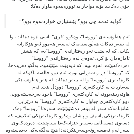
خۆی ده‌کات. بۆیه‌ دواجار به‌ تووڕه‌ییه‌وه‌ هاوار ده‌کا:
“گوایه‌ ئه‌مه‌ چی بوو؟ پێشنیازی خواردنه‌وه‌ بوو؟”
ئه‌م هه‌ڵوێسته‌ی “رووسا”، وه‌کوو “فری” باسی لێوه‌ ده‌کات، وا
له‌ بینه‌ر ده‌کات هه‌ڵوه‌سته‌یه‌ک له‌سه‌ر هه‌موو ئه‌و هۆکارانه‌
بکات، که‌ له‌ پشت ئه‌و ره‌فتارانه‌ی “رووسا”یه‌، که‌ پێشتر
ئاماژه‌مان بۆ کرد. ئه‌وه‌ی له‌م ره‌فتارانه‌ی “رووسا”
ده‌رده‌که‌وێت، ئه‌وه‌ نییه‌، که‌ نایه‌وێت بمێنێته‌وه‌، به‌ڵکو ده‌ریده‌خا،
که‌ “رووسا” دڕ و شه‌ڕانی بووه‌. ئه‌م دوو حاڵه‌ته‌ ناکۆکه له‌
کاره‌کته‌ری “رووسا” وا له‌ بینه‌ر ده‌کات له‌ هه‌ر هه‌ڵوێستێکی
سه‌باره‌ت به‌ کاره‌کته‌ری “رووسا” دوودڵ بێت. ئه‌م
هاوته‌ریبنه‌بوونه‌ له‌ کاره‌کته‌ری “رووسا” یاخود به‌رجه‌سته‌بوونی
دوو کاره‌کته‌ری جیاواز له‌ کاره‌کته‌ری “رووسا” به‌ درێژایی
شانۆنامه‌که‌ سه‌ر له‌ بینه‌ر ده‌شێوێنێت. سه‌ره‌تا “رووسا” وه‌ک
کاره‌کته‌رێکی پاسیڤ و پاشان وه‌کوو کاره‌کته‌رێکی ئه‌کتیڤ، که‌
ده‌یه‌وێ ده‌سه‌ڵاتی به‌سه‌ر خێزانه‌که‌دا‌ بسه‌پێنێت، ده‌رده‌که‌وێ.‌
بینه‌ر له‌م ئه‌مسه‌روئه‌وسه‌رپێکردنه‌دا هیچ به‌ڵگه‌یه‌کی به‌ده‌سته‌وه‌