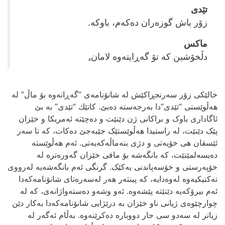
تێدی
زۆر باش گوزه‌ران ده‌که‌م، باوکه‌.
ماکس
دڵخۆشین که‌ تۆ گه‌ڕایته‌وه‌ لامان
.
خالێکی زۆر سه‌رنجڕاکێش له‌ شانۆنامه‌ی “گه‌ڕانه‌وه‌ بۆ ماڵ” له‌
هه‌ڵوێستی “تێدی”دا به‌رجه‌سته‌ ده‌بێ‌. کاتێك “تێدی” به‌ بێ
ئاگاداری باوک و براکانی ژن دێنێت و ده‌چێته‌ ئه‌مریکا و خێزان
پێک دێنێت، له‌ راستیدا هه‌ڵوێستێک جێبه‌جێ ده‌کات، که‌ تا سه‌ر
ئێسقان هی خۆیه‌تی و دژی بنه‌ماڵه‌که‌یه‌تی. ئه‌م هه‌ڵوێسته‌
ده‌یسه‌لمێنێت، که‌ بانگه‌شه‌ بۆ مافی خێزان گه‌وره‌تره‌ له‌
خۆپه‌رستی و خۆسه‌پاندنی یه‌کێک. گرنگی ئه‌م بانگه‌شه‌یه‌ له‌رووی
ته‌کنیکیه‌وه له‌وه‌دایه‌، که‌ پینته‌ر هه‌ر له‌سه‌ره‌تای شانۆنامه‌که‌دا
ئه‌م بیرۆکه‌یه‌ دێنێته‌ پێشه‌وه‌. ئه‌و وشه‌و ده‌سته‌واژانه‌ی، که‌ له‌
چوارچێوه‌ی ژیانی ناو خێزان به‌ درێژایی شانۆنامه‌که‌دا به‌کار دێن
زیاتر له‌ سه‌دو سی جار دووباره‌ ده‌کرێنه‌وه‌. به‌ڵام ئه‌گه‌ر له‌