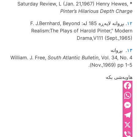
Saturday Review, L (Jan. 21,1967) Henry Hewes,
*
Pinter’s Hilarious Depth Charge
١٢
. بڕوانه‌ لاپه‌ڕه‌ 185‌ له‌: F. J.Bernhard, Beyond
Realism:The Plays of Harold Pinter,” Modern
Drama,V111 (Sept.,1965)
١٣
. بڕوانه‌
William. J. Free,
South Atlantic Bulletin
, Vol. 34, No. 4
(Nov.,1969) pp 1-5.
هاوبەشی بکە
Facebook
WhatsApp
Messenger
Telegram
X