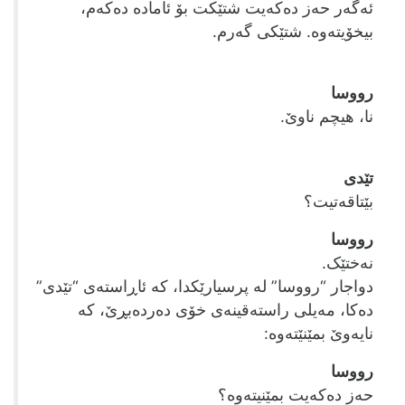
ئه‌گه‌ر حه‌ز ده‌که‌یت شتێکت بۆ ئاماده‌ ده‌که‌م،
بیخۆیته‌وه‌. شتێکی گه‌رم.
رووسا
نا، هیچم ناوێ.
تێدی
بێتاقه‌تیت؟
رووسا
نه‌ختێک.
دواجار “رووسا” له‌ پرسیارێکدا، که‌ ئاڕاسته‌ی “تێدی”
ده‌کا، مه‌یلی راسته‌قینه‌ی خۆی ده‌رده‌بڕێ، که‌
نایه‌وێ بمێنێته‌وه‌:
رووسا
حه‌ز ده‌که‌یت بمێنیته‌وه‌؟