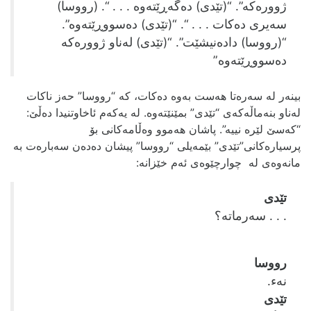
ژووره‌که”‌. “(تێدی) ده‌گه‌ڕێته‌وه‌ . . . “. (رووسا)
سه‌یری ده‌کات . . . “. “(تێدی) ده‌سووڕێته‌وه‌”.
“(رووسا) داده‌نیشێت”. “(تێدی) له‌ناو ژووره‌که‌
ده‌سووڕێته‌وه‌”
بینه‌ر له‌ سه‌ره‌تا هه‌ست به‌وه‌ ده‌کات، که‌ “رووسا” حه‌ز ناکات
له‌ناو بنه‌ماڵه‌که‌ی “تێدی” بمێنێته‌وه‌. له‌ یه‌که‌م ئاخاوتنیدا ده‌ڵێ:
“که‌سێ لێره‌ نییه‌”. پاشان هه‌موو وه‌ڵامه‌کانی بۆ
پرسیاره‌کانی”تێدی” بێمه‌یلی “رووسا” پیشان ده‌ده‌ن سه‌باره‌ت به‌
مانه‌وه‌ی له‌ چوارچێوه‌ی ئه‌م خێزانه‌:
تێدی
. . . سه‌رماته‌؟
رووسا
نه‌ء.
تێدی