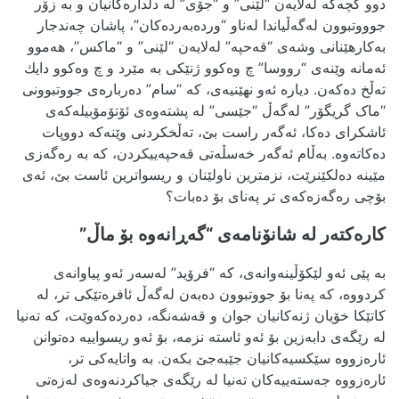
دوو کچه‌که‌ له‌لایه‌‌ن “لێنی” و “جۆی” له‌ دڵداره‌کانیان و به‌ زۆر
جوووتبوون له‌گه‌ڵیاندا له‌ناو “ورده‌به‌رده‌کان”، پاشان چه‌ندجار
به‌کارهێنانی وشه‌ی “قه‌حپه‌” له‌لایه‌ن “لێنی” و “ماکس”، هه‌موو
ئه‌مانه‌ وێنه‌ی “رووسا” چ وه‌کوو ژنێکی به‌ مێرد و چ وه‌کوو دایك
ته‌ڵخ ده‌که‌ن. دیاره‌ ئه‌و نهێنیه‌ی، که‌ “سام” ده‌رباره‌ی جووتبوونی
“ماک گریگۆر” له‌گه‌ڵ “جێسی” له‌ پشته‌وه‌ی ئۆتۆمۆبیله‌که‌ی
ئاشکرای ده‌کا، ئه‌گه‌ر راست بێ، ته‌ڵخکردنی وێنه‌که‌ دووپات
ده‌کاته‌وه‌. به‌ڵام ئه‌گه‌ر‌ خه‌سڵه‌تی قه‌حپه‌ییکردن، که‌ به‌ ره‌گه‌زی
مێینه‌ ده‌لکێنرێت، نزمترین ناولێنان و ریسواترین ئاست بێ، ئه‌ی
بۆچی ره‌گه‌زه‌که‌ی تر په‌نای بۆ ده‌بات؟
کاره‌کته‌ر له‌ شانۆنامه‌ی “گه‌ڕانه‌وه‌ بۆ ماڵ”
به‌ پێی ئه‌و لێکۆڵینه‌وانه‌ی، که‌ “فرۆید” له‌سه‌ر ئه‌و پیاوانه‌ی
کردووه‌، که‌ په‌نا بۆ جووتبوون ده‌به‌ن له‌گه‌ڵ ئافره‌تێکی تر، له‌
کاتێکا خۆیان ژنه‌کانیان جوان و قه‌شه‌نگه‌، ده‌رده‌که‌وێت، که‌ ته‌نیا
له‌ رێگه‌ی دابه‌زین بۆ ئه‌و ئاسته‌ نزمه‌، بۆ ئه‌و ریسواییه‌ ده‌توانن
ئاره‌زووه‌ سێکسیه‌کانیان جێبه‌جێ بکه‌ن. به‌ واتایه‌کی تر،
ئاره‌زووه‌ جه‌سته‌ییه‌کان ته‌نیا له‌ رێگه‌ی جیاکردنه‌وه‌ی له‌زه‌تی