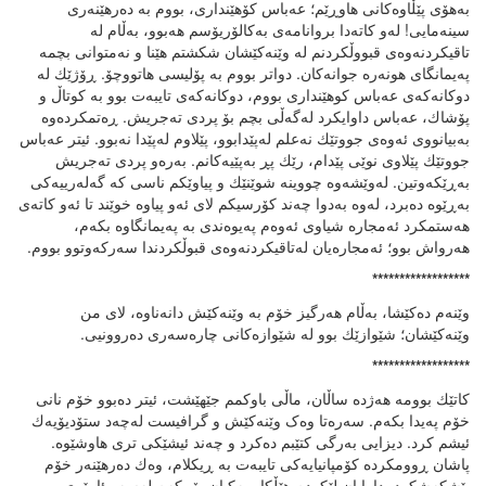
بەهۆی پێڵاوەکانی هاوڕێم؛ عەباس کۆهێنداری، بووم بە دەرهێنەری
سینەمایی! لەو کاتەدا بروانامەی بەکالۆریۆسم هەبوو، بەڵام لە
تاقیکردنەوەی قبووڵکردنم لە وێنەکێشان شکشتم هێنا و نەمتوانی بچمە
پەیمانگای هونەرە جوانەکان. دواتر بووم بە پۆلیسی هاتووچۆ. ڕۆژێك لە
دوکانەکەی عەباس کوهێنداری بووم، دوکانەکەی تایبەت بوو بە کوتاڵ و
پۆشاك، عەباس داوایکرد لەگەڵی بچم بۆ پردی تەجریش. ڕەتمکردەوە
بەبیانووی ئەوەی جووتێك نەعلم لەپێدابوو، پێلاوم لەپێدا نەبوو. ئیتر عەباس
جووتێك پێلاوی نوێی پێدام، رێك پڕ بەپێیەکانم. بەرەو پردی تەجریش
بەڕێکەوتین. لەوێشەوە چووینە شوێنێك و پیاوێکم ناسی کە گەلەرییەکی
بەڕێوە دەبرد، لەوە بەدوا چەند کۆرسیكم لای ئەو پیاوە خوێند تا ئەو کاتەی
هەستمکرد ئەمجارە شیاوی ئەوەم پەیوەندی بە پەیمانگاوە بکەم،
هەرواش بوو؛ ئەمجارەیان لەتاقیکردنەوەی قبوڵکردندا سەرکەوتوو بووم.
******************
وێنەم دەکێشا، بەڵام هەرگیز خۆم بە وێنەکێش دانەناوە، لای من
وێنەکێشان؛ شێوازێك بوو لە شێوازەکانی چارەسەری دەروونیی.
******************
کاتێك بوومە هەژدە ساڵان، ماڵی باوکمم جێهێشت، ئیتر دەبوو خۆم نانی
خۆم پەیدا بکەم. سەرەتا وەک وێنەکێش و گرافیست لەچەد ستۆدیۆیەك
ئیشم کرد. دیزایی بەرگی کتێبم دەکرد و چەند ئیشێکی تری هاوشێوە.
پاشان ڕوومکردە کۆمپانیایەکی تایبەت بە ڕیکلام، وەك دەرهێنەر خۆم
پێشکەشکرد، داوایان لێکردم هێڵکارییەکیان بۆ بکەم لەسەر ئامێری