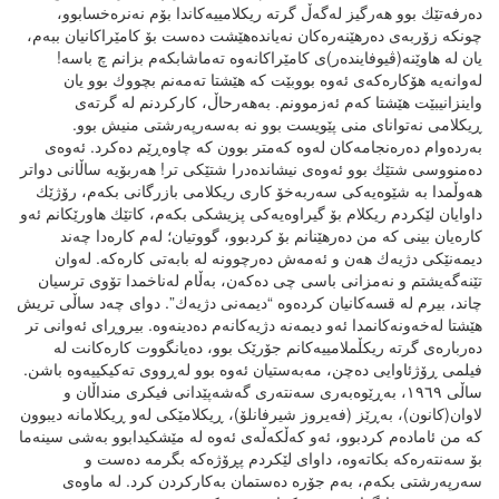
دەرفەتێك بوو هەرگیز لەگەڵ گرتە ریکلامییەکاندا بۆم نەنرەخسابوو،
چونکە زۆربەی دەرهێنەرەکان نەیاندەهێشت دەست بۆ کامێراکانیان ببەم،
یان لە هاوێنە(ڤیوفایندەر)ی کامێراکانەوە تەماشابکەم بزانم چ باسە!
لەوانەیە هۆکارەکەی ئەوە بووبێت کە هێشتا تەمەنم بچووك بوو یان
واینزانیبێت هێشتا کەم ئەزموونم. بەهەرحاڵ، کارکردنم لە گرتەی
ڕیكلامی نەتوانای منی پێویست بوو نە بەسەرپەرشتی منیش بوو.
بەردەوام دەرەنجامەکان لەوە کەمتر بوون کە چاوەڕێم دەکرد. ئەوەی
دەمنووسی شتێك بوو ئەوەی نیشاندەدرا شتێکی تر! هەربۆیە ساڵانی دواتر
هەوڵمدا بە شێوەیەکی سەربەخۆ کاری ریکلامی بازرگانی بکەم، رۆژێك
داوایان لێکردم ریکلام بۆ گیراوەیەکی پزیشکی بکەم، کاتێك هاورێکانم ئەو
کارەیان بینی کە من دەرهێنانم بۆ کردبوو، گووتیان؛ لەم کارەدا چەند
دیمەنێکی دژیەك هەن و ئەمەش دەرچوونە لە بابەتی کارەکە. لەوان
تێنەگەیشتم و نەمزانی باسی چی دەکەن، بەڵام لەناخمدا تۆوی ترسیان
چاند، بیرم لە قسەکانیان کردەوە “دیمەنی دژیەك”. دوای چەد ساڵی تریش
هێشتا لەخەونەکانمدا ئەو دیمەنە دژیەکانەم دەدینەوە. بیروڕای ئەوانی تر
دەربارەی گرتە ریکڵملامییەکانم جۆرێک بوو، دەیانگووت کارەکانت لە
فیلمی ڕۆژئاوایی دەچن، مەبەستیان ئەوە بوو لەڕووی تەکیکییەوە باشن.
ساڵی ١٩٦٩، بەڕێوەبەری سەنتەری گەشەپێدانی فیکری منداڵان و
لاوان(کانون)، بەڕێز (فەیروز شیرفانلۆ)، ڕیکلامێکی لەو ڕیکلامانە دیبوون
کە من ئامادەم کردبوو، ئەو کەڵکەڵەی ئەوە لە مێشکیدابوو بەشی سینەما
بۆ سەنتەرەکە بکاتەوە، داوای لێکردم پڕۆژەکە بگرمە دەست و
سەرپەرشتی بکەم، بەم جۆرە دەستمان بەکارکردن کرد. لە ماوەی