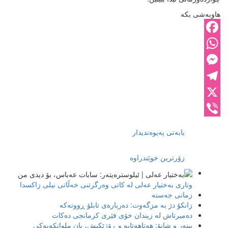
هاوبەشی بکە
Facebook
WhatsApp
Messenger
Telegram
X
Viber
بابەتی پەیوەندیدار
زۆرترین خوێندراوە
وتاری بەختیار عەلی لە کاتی وەرگرتنی خەڵاتی نیلی زاکسدا
زمانی جەستە
زانکۆ دژ بە مزگەوت: دەربارەى تابلۆ ڕووتەکە
ده‌میرتاش له‌ زیندان خۆی فێری كرمانجی ده‌كات
بینەر و شانۆ: هەتاھەتایە و ڕۆژێکیش، یان ملوانکەیەکی