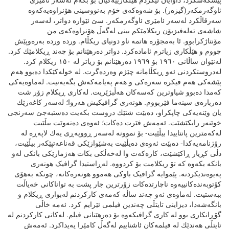
ئاوگەرمکەر(گیزەر). بۆ شەوەکەی خۆم بەنووسینی هۆنراوەیەکەوە
سەرقاڵکرد لەسەر ئامێری ئاوگەرمکەر. سێ ئێوارە دواتر، لەسەر
شاشەی تەلەفیزیۆن ریکلامێکم بینی لەگەڵ هۆنراوەکەی من
مۆنتاژکرابوو. ئا بەمجۆرە هاتمە ناو دونیای ریکڵام. وردە وردە بەرەوپێش
چووم و هێڵکاری زیاترم ئامادەکرد. دواتر دەرهێنانم بۆ چەند ڕیکلامێك کرد.
لەنێوان ساڵانی ١٩٦٠ بۆ ١٩٦٩ دەرهێنانم بۆ زیاتر لە ١٥٠ ریکلام کرد.
لەدروستکردنی ئەو ڕیکڵامانە چێژم وەردەگرت. لە خولەکێکدا دەبوو هەم
پێشەکی هەم فیکرە سەرەکی و هەم پەیامەکەش بگەیەنیت. لەماوەیەکی
کەمدا دەبوو شیاوترین کەسەکان هەڵبژێریت. لەکاری ڕیکلام زۆر شت
دەربارەی سینەما فێربووم. هونەری گرافیكیش هەروا؛ لەسەر کاغەزێك
یان وێنەیەکی چاپکراو، دەبێت شتێك دروست بکەیت دەستبەجێ سەرنجی
خوێنەر رابکێشێت. ئەمەش فێرت دەکات؛ ئەوەی دەتەوێت بیڵێیت
لەکەمترین پانتاییدا بیڵێیت- بۆ نموونە لەسەر ڕووپەڕی یەك لاپەڕە لە
رۆژنامەیەکدا- دەبێت ئەوەی دەیڵێیت بەشێوازێکی قەناعەتپێکەر بیڵێیت،
دڵی کڕیار ڕاکێشێت، کارەکەت وا لەخەڵکی بکات هەژمارێکی بانکی لەو
بانکە بکەوە کە تۆ ریکلامت بۆ کردووە. لەڕاستیدا گرافیک هونەری
پەیوەندیکردنە. پێموایە گرافیک باوکی هەموو هونەرەکانە، چونکە بەهۆی
کۆتوبەندەکانییەوە ناچارتدەکات زۆرترین جار پشت بە تواناکانی خەیاڵت
ببەستیت. لەماوەی ئەو چەند ساڵە کەمەی کارکردنم لەبواری ڕیکلام و
بانگەشەدا، دیزاینی تایتڵی چەندین فیلمی ئێرایم کرد. ئەمە خاڵی
گۆڕانکاری بوو لە کاری گرافیکەوە بۆ دەرهێنانی فیلم. لەکاتی کارکردنم لە
تایتڵی هەندێك لە فیلمەکان ئاشناییم لەگەڵ کامێرا پەیداکرد. ئەمەش