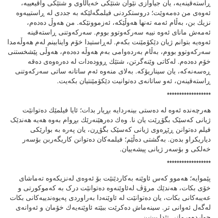
ڕاستەقینەیە، یان جیاوازی نێوان شتێکی خەیاڵاوی و شتێکی واقیعییە،
ئەوەی من دەمەوێت؛ دروستکردنی فیلمگەلێکە بە جددی لە ڕاستییەوە
نزیك بن، بەڵام ئەمە تەنها هەوڵێکە، ئەزموونێکە. من هەوڵ دەدەم،
ئەمەش مانای ئەوە نییە سەرکەوتوو بووم. سەرکەوتنی ڕاستەقینە
ئەوەیە بتوانم ژیان دێکۆمێنت بکەم. لەڕاستیدا خۆم واینابینم لەم هەوڵەمدا
سەرکەوتوو بووم، بەڵام بەردەوامی بەم هەوڵە دەدەم، هەوڵی پێشخستنی
خۆم دەدەم. لەکاتی وێنەگرتن، شتێك ڕوودەدات لە دەرەوەی دەقە
ڕەسەنەکە، یان سیناریۆکە. بەلای منەوە ئەم ساتانە ساتی سەرکەوتنی
ڕاستەقینەن، ئەو ساتانەی دەتوانیت دێکۆمێنتیان بکەیت.
******************
هەرچەندە ئەوە لە دەستی بینەردایە بڕیار بدات؛ ئایا فیلمێك دەتوانێت
ژیانی کەسێک بگۆڕێت یان نا. وەك دەرهێنەرێك بڕوام بەوە هەیە هەندێک
فیلم دەتوانن ڕێڕەوی ژیانی کەسێک بگۆڕن، یان پەرە بە بوارێکی
دیاریکراو بدەن. بەگشتی دەڵێم؛ فیلمەکان دەتوانن کاریگەربن بۆسەر
خەلکی و بۆسەر ژیانی پیشەییان.
******************
پێموایە؛ هەموو کەس ئاوێنە بەکاردێنێت بۆ ئەوەی لەنزیکەوە تەماشای
خۆی بکات، هەندێك مرۆڤ لەئاوێنەوە دەتوانێت درک بە کەموکورتی و
عەیبەکانی بکات، یان دەتوانێت لە ئاوێنەدا بەراوردی پەیوەندییەکانی بکات
لەگەل ئەوانی تر. سینەماش دەکرێت ببێتە ئاوێنەیەك خۆمان و ئەوانەی
چواردەورمانی تێدا ببینین.