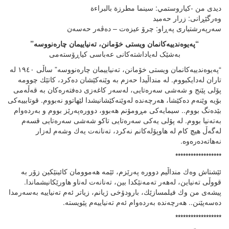
دیدی من -كياروستمي: سينما مطرزة بالبراءة
وەرگێڕانی: زرار حەمید
سەرپەرشتیاری پەڕاو: چرۆ عیزەت – دەڤەر حەسەن
“پەیوەندییەکانمان ویستی خۆمانن، تەنیاییمان چارەنووسە”
بەشێک لەیاداشتەکانی عەباسی کیاڕۆستەمی
“پەیوەندییەکانمان ویستی خۆمانن، تەنیاییمان چارەنووسە” ساڵی ١٩٤٠ لە
تاران لەدایکبووم. لە منداڵیدا حەزم بە وێنەکێشان دەکرد، کاتێك چوومە
پۆلی پێنج و شەشی سەرەتایی، لەسەر کاغەزی دەفتەرەکان بە قەڵەمی
بۆیە وێنەم دەکێشا، هەرچەندە لەوێنەکێشانیشدا لێهاتوو نەبووم. قوتابییەکی
بێدەنگ بووم.. سیمایەکی مڕومۆنم هەبوو، دوورەپەرێز بووم و بەردەوام
بەتەنیا بووم. لە پۆلی یەکی سەرەتایی تاکو شەشی سەرەتایی قسەم
لەگەڵ هیچ کام لە هاوپۆلەکانم نەکرد، تەنانەت یەك وشەم لەزار
نەهاتەدەرەوە.
******************
ئێشتاش وەك منداڵیم دوورە پەرێزم، ئێمە هەموومان کائینێکین زۆر بە
قووڵی تەنیاین، لەهەر تەمەنێکدا بین، تەنانەت لەناو هاورێکانیشماندا.
پیشەی من وك فیلمسازێك، بارودۆخی ژیانم، زیاتر ئەم تەنیاییە بەسەرمدا
دەسەپێنن.. هەرچەندە بەردەوام ئەم تەنیاییەم پێویستە.
******************