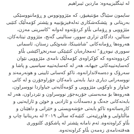
له ئینگلیزییه‌وه: ماردین ئیبراهیم
سایمون سێباگ مۆنتیفیۆر، که مێژوونووس و ڕۆماننووسێکی
به‌ریتانی و پێشکه‌شکاری ته‌له‌فیزیۆنییه و پێشتر کۆمه‌ڵێک کتێبی
مێژوویی و ڕۆمانی بڵاو کردۆته‌وه له‌وانه ”کاسرینی مه‌زن،
ستالین، دادگای تزاری سوور، ستالینی گه‌نج، مێژووی تیتانه‌کان،
هه‌روه‌ها ڕۆمانه‌کانی ”شاشینکا، شه‌وێکی زستان، ئاسمانی
سووری نیوه‌ڕۆ.” ئه‌مجاره‌یان کتێبێکی سه‌رنجڕاکێشی بڵاو
کردووەته‌وه که کۆکراوه‌ی کۆمه‌ڵێک نامه‌ی مێژوویی نێوان
که‌سایه‌تییه‌کانی جیهانه، هه‌ر له که‌سایه‌تییه سیاسیی و پاشا و
سه‌رۆک و ده‌سه‌لاتدارانه‌وه، تاکو که‌سانی ئایینی و هونه‌رمه‌ند و
نووسه‌رانی دیاری دنیا. بابه‌تی نامه‌کان جۆراوجۆرن و له کاتی
جیاواز و ناوکۆیی مێژوویی و کۆمه‌ڵایه‌تی جیاوازدا نووسراون،
هه‌روه‌ها بۆ مه‌به‌ستی جۆربه‌جۆر نووسراون و نێردراون، هه‌ر له
بابه‌ته‌کانی جه‌نگ و ده‌سه‌ڵات و ئازادیی و خوێن و ئازایه‌تیی و
کاره‌ساته‌وه تاکو بابه‌تی خۆشه‌ویستی و خێزانی و داهێنان و
ماڵئاوایی و هاوڕێیه‌تی. کتێبه‌که ساڵی ٢٠١٩ له به‌ریتانیا چاپ و
بڵاو کراوه‌ته‌وه. ئه‌م نامانه پێشتر له پاشکۆی کلتووری
هه‌فته‌نامه‌ی زه‌مه‌ن بڵاو کراونه‌ته‌وه.