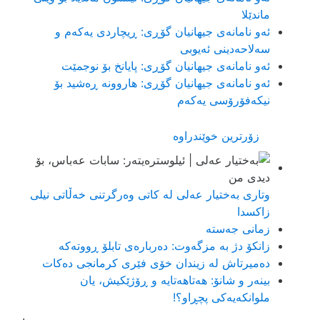
ماندێلا
ئەو نامانەی جیهانیان گۆڕی: ڕیچاردی یه‌که‌م و
سه‌لاحه‌دینی ئه‌یوبی
ئەو نامانەی جیهانیان گۆڕی: پایانخ بۆ نوجمێت
ئەو نامانەی جیهانیان گۆڕی: هاروونه ڕه‌شید بۆ
نیکه‌فۆرۆسی یه‌که‌م
زۆرترین خوێندراوە
وتاری بەختیار عەلی لە کاتی وەرگرتنی خەڵاتی نیلی
زاکسدا
زمانی جەستە
زانکۆ دژ بە مزگەوت: دەربارەى تابلۆ ڕووتەکە
ده‌میرتاش له‌ زیندان خۆی فێری كرمانجی ده‌كات
بینەر و شانۆ: هەتاھەتایە و ڕۆژێکیش، یان
ملوانکەیەکی پچڕاو؟!