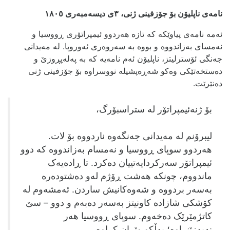
نامه‌ی ناپلیۆن بۆ جۆزفینی ژنی، ٣ی دیسه‌مبه‌ری ١٨٠٥
ئه‌مه نامه‌ی پیاوێکه که تازه هه‌ردوو ئیمپراتۆری ڕووسیا و
نه‌مسای به‌زاندووه و بووه به سه‌روه‌ری ئه‌وروپا. له مه‌یدانی
جه‌نگی ئۆسترلیتز، ناپلیۆن ئه‌م نامه‌یه که به په‌له‌پڕوزێ و
ده‌ستخه‌تێکی وه‌کو شه‌ڕه‌پشیله‌ نووسراوه بۆ جۆزفینی ژنی
ده‌نێرێت.
بۆ ژنه‌ئیمپراتۆر له ستراسبۆرگ،
لیبرۆنم له مه‌یدانی جه‌نگه‌وه ناردووه بۆ لات.
هه‌ردوو سوپای ڕووسیا و نه‌مسام به‌زاندووه که دوو
ئیمپراتۆر سه‌رکردایه‌تییان ده‌کرد. تا ڕاده‌یه‌ک
ماندووم، چونکه هه‌شت ڕۆژم له‌و ده‌شتوده‌ره
به‌سه‌ر بردووه و شه‌وه‌کانیش ساردن. ئه‌مشه‌وم له
کۆشکی شازاده کاونیتز به‌سه‌ر ده‌به‌م و دوو – سێ
کاتژمێرێک ده‌خه‌وم. سوپای ڕووسیا هه‌ر
نه‌به‌زێنراوه؛ به‌ڵکو وێران کراوه.