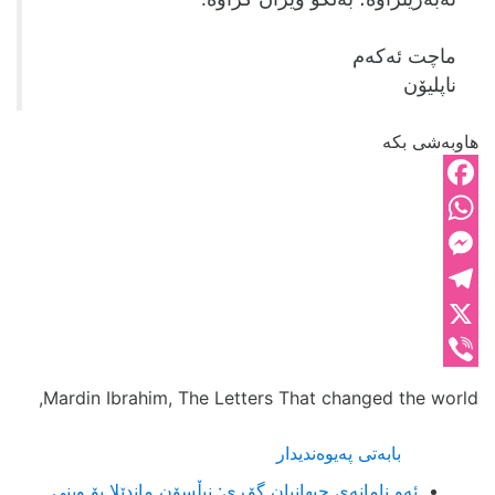
ماچت ئه‌که‌م
ناپلیۆن
هاوبەشی بکە
Facebook
WhatsApp
Messenger
Telegram
X
Viber
Mardin Ibrahim, The Letters That changed the world,
بابەتی پەیوەندیدار
ئەو نامانەی جیهانیان گۆڕی: نیڵسۆن ماندێلا بۆ وینی