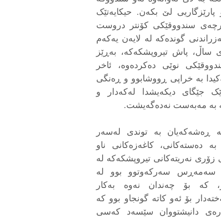
پارێزگاریی لێ بکەن. حیکایەتێک
ارچەی سندووقێکی کۆنتر دروست
راندنی گوندەکە لە لایەن یەکەم
ی ساڵ، پاش تیروپشکەکە، بەڕێز
وقێکی نوێی دەکردەوە، ئاخر
کیدا بە خراپی ڕووشابوو و ڕەنگی
ک جێگای دیکەیشدا لەکەدار و
تە بە مەبەست نەدەگەیشت.
 ڕەشەکەیان بە توندی لەسەر
ە دەستەکانی، کاغەزەکانی ناو
زۆری نەریتەکانی تیروپشکەکە لە
ێز سەمەڕس سەرکەوتوو بوو لە
، کە بۆ چەندان نەوە بەکار
ەدار بۆ ئەو کاتە گونجاو بوو کە
ارەی دانیشتووان سێسەد كەسی