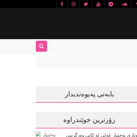
بابەتی پەیوەندیدار
زۆرترین خوێندراوە
تاری بەختیار عەلی لە کاتی وەرگرتنی