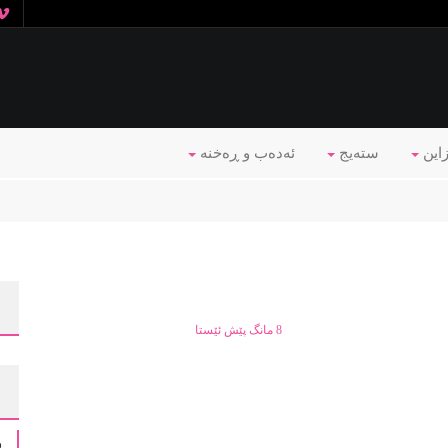
زاین
ستەیج
ئه‌ده‌ب و ڕه‌خنه‌
8 مانگ پێش ئێستا
و