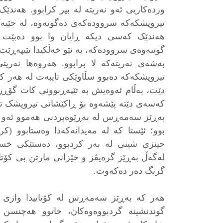
وردەکاریی ئەو نەریتە لە بیر کرابوو. هەندێک
تیروپشکەکە سروودەكەی دەگوتەوە، لە جێیەکی
هەندێک کەسی دیکە ڕایان وا بوو دەبێت 
گوتنەوەی سروودەکە، بە نێو خەڵکیدا تێبپەڕێت
بەشەی نەریتەکە لا برابوو. هەروەها نەری
تیروپشکەکە دەبوو سڵاوێکی تایبەت لە هەر 
دێت، بەڵام ئەوەیش بە تێپەڕبوونی کات گۆڕرا
کەسەی دێتە پێشەوە بۆ ڕاکێشانی تیروپشک تە
بەڕێز سەمەڕس لە بەڕێوەبردنی هەموو ئەو ئەر
بوو؛ ئێستا کە لە مەیدانەکەدا وەستابوو (ک
جینزی شینی لە بەر کردبوو، دەستێکی خس
لەگەڵ بەڕێز گرەیڤز و خێزانی مارتن بی کۆت
گرنگ دەر دەکەوت.
هەر کە بەڕێز سەمەڕس لە کۆتاییدا وازی 
گوندنشینە گردبووەوەکان، خاتوو هەچنسن 