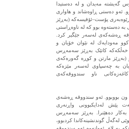
ڕس گەیشتە مەیدان و لە دەستیدا
. ئەو دەستی ڕاوەشاند و هاواری
ەڕێوەبەری پۆست–ئۆفیسەکە (بەڕێز
 بە دەستەوە بوو کە لە ناوەڕاستی
وقه ڕەشەکەی لەسەر جێگیر کرد.
وو مەودایەك لە نێوان خۆیان و
ن خەڵکەکە کاتێک بەڕێز سەمەڕس
و (بەڕێز مارتن و کوڕە گەورەکەی
یان بە چەسپاوی لەسەر مێزەکە
ەزەکانی ناو سندووقەکەی
ون بووبوو. ئەو سندووقە ڕەشەی
نەت پێش لەدایکبوونی واڕنەری
) بەکار دەهێنرا. بەڕێز سەمەڕس
ی لەگەڵ گوندنشینەکاندا کردبوو،
که به لای ئەوانەوە ئەو سندووقە