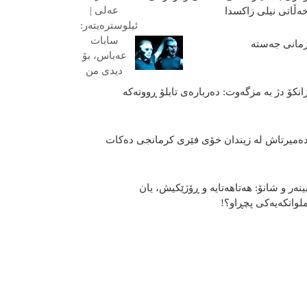
ەڵاتی نیلی زاکسدا
مانی جەستە
انکۆ دژ بە مزگەوت: دەربارەى تابلۆ ڕووتەکە
ه‌میرتاش له‌ زیندان خۆی فێری كرمانجی ده‌كات
ینەر و شانۆ: هەتاھەتایە و ڕۆژێکیش، یان
لوانکەیەکی پچڕاو؟!