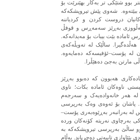
نتر بوو شتێکی تر بەکار بهێنرێت بۆ
 ببێتەوە. شەوی پێش تیروپشکەکە
نیان دروست کردن و کردیاننە
 خەڵووزی بەڕێز سەمەڕس و قوفڵ
س ئامادە بێت بیبات بۆ مەیدانەکە.
هەڵدەگیرا. ساڵێک لە تەویڵەکەی
ان لە پۆست–ئۆفیسەکە دەمایەوە.
ی مارتن بەجێ دەهێڵرا.
ادەکاری هەبوون کە دەبوو بەڕێز
تی ناوەکان ئامادە بکات؛ ناوی
لە هەر خانەوادەیەک و سەرجەم
ک. پاشان بۆ ئەوەی وەک بەرپرسی
 لە بەرانبەر بەڕێوەبەری پۆست–
کی بەرچاوی نەریتە کۆنەکان وردە
وو ساڵێ بەرپرسی تیروپشکەكە بە
بێئاوازی تایبەتی دەچرپاند. بەڵام