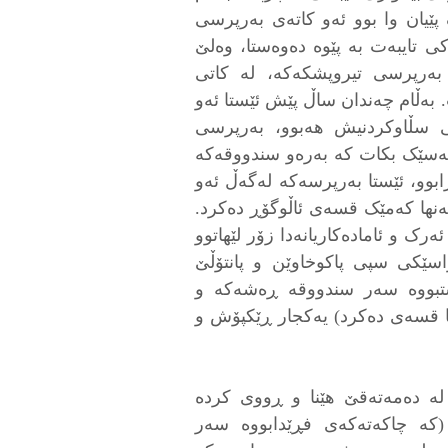
 پێیان وا بوو ئەو كاتەی بەرپرسی
 تایبەت بە پێوە دەوەستا، وەلێ
بەرپرسی تیروپشکەکە، لە کاتی
. بەڵام چەندان ساڵ پێش ئێستا ئەو
تی سڵاوکردنیش هەبوو، بەرپرسی
کەسێک بکات کە بەرەو سندووقەکە
بوو، ئێستا بەرپرسەکە لەگەڵ ئەو
نها کەمێک قسەی ئاڵوگۆڕ دەکرد.
ک و ئامادەکاریانەدا زۆر لێهاتوو
راسێکی سپی پاکوخاوێن و پانتۆڵێ
تبووە سەر سندووقە ڕەشەکە و
ا قسەی دەکرد) یەکجار ڕێکپۆش و
لە دەمەتەقێ هێنا و ڕووی کردە
(کە چاکەتەکەی فڕێدابووە سەر