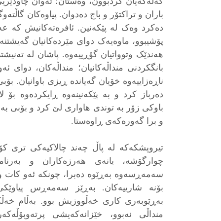
کەڵەکەیان کردبوون، وەستان؛ ئەوان چاودێریی 
باران و تراکتۆر و باج دەدوان. پیاوەکان گاڵتەوگ
دەکرد وەک لە پێکەنین. ئافرەتەکانیش که عەز
پۆشیبوو، ماوەیەک دوای مێردەکانیان گەیشتنه
هەندێک وتوواتیان گۆڕییەوە. پاشان لە تەنیشت
بانگکردنی منداڵەکانیان؛ منداڵەکان، دوای ئە
ناڕەزاییەوە خۆیان گەیاندە ڕیزی باوانیان. ب
دەرباز کرد و بە پێکەنینەوە ڕایکردەوه بۆ ل
باوکی زۆر بە توندی هاواری لێ کرد و بۆبی به 
و برا گەورەکەی ڕاوەستا.
تیروپشکەکە لە پاڵ چەند چالاکیەکی تری ک
چوارگۆشە، یانەی هەرزەکاران و بەرنام
سەمەڕسەوە بەڕێوە دەبرا، چونکە ئەو کات و 
بۆنە شارییەکان. بەڕێز سەمەڕس پیاوێک
بەڕێوبەری کاری خەڵووزیش بوو. بەڵام خەڵکی
منداڵی نەبوو، خێزانەکەیشی پرتەوبۆڵەكە