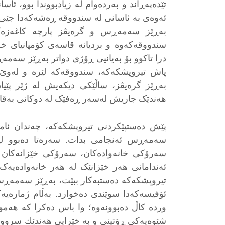
تێدەپەڕاند و بەردەوام لە زیادبووندا بوو، ئاسا
ئەوەی بە ئاسانی لە سندووقە ڕەشەکەدا جێی
بەڕێز سەمەڕس و گرەیڤز پارچە کاغەزەکا
سندووقەکەوە و بردیانە قاسەی کۆمپانیای
درا تاكوو بۆ بەیانیی ڕۆژی دواتر بەڕێز سەمەڕ
پاش تیروپشکەکە، سندووقەکە لێرە و لەوێ 
بەڕێز گرەیڤز، ساڵێکی دیکەیش لە ژێر پێی
هەندێک جاریش لەسەر ڕەفێک لە دوکانی بەقاڵ
پێش دەستپێکردنی تیروپشکەکە، چەندان ئام
سەمەڕس ئەنجامی بدات. سەرەتا دەبوو لیس
سەرۆکی خانەوادەکان، سەرۆکی خێزانەکان 
ئەندامانی هەر خێزانێک لە هەر خانەوادەیە
تیروپشکەکە دەستبەکار ببێت، بەڕێز سەمەڕس
ئۆفیسەکەدا سوێندی دەخوارد. بەڵام ژمارەیە
وردە کاڵ دەبوونەوە؛ وا باس دەکرا کە هەم
شێوەیەكی ڕۆتینی و بە خێرایی هەندێك سروودی 