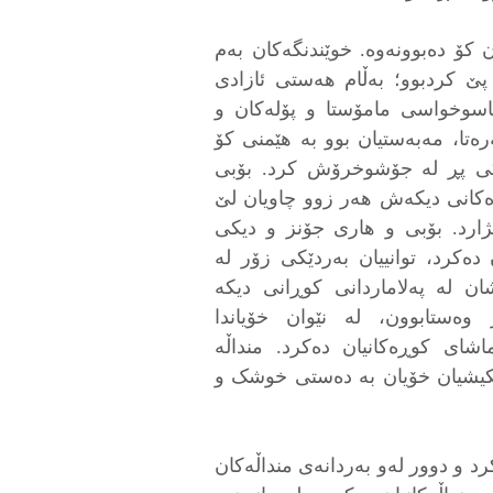
ن کۆ دەبوونەوه. خوێندنگەکان بەم
پێ کردبوو؛ بەڵام هەستی ئازادی
باسوخواسی مامۆستا و پۆلەکان و
ەتا، مەبەستیان بوو بە هێمنی کۆ
یەکی پڕ لە جۆشوخرۆش کرد. بۆبی
ڕەکانی دیکەش هەر زوو چاویان لێ
ژارد. بۆبی و هاری جۆنز و دیکی
 دەکرد، توانییان بەردێكی زۆر لە
ن لە پەلاماردانی كوڕانی دیكە
 وەستابوون، لە نێوان خۆیاندا
اشای کوڕەکانیان دەکرد. منداڵە
ێکیشیان خۆیان بە دەستی خوشک و
د و دوور لەو بەردانەی منداڵەکان