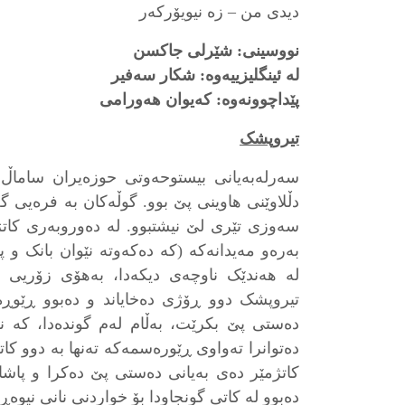
دیدی من – زە نیویۆرکەر
نووسینی: شێرلی جاکسن
لە ئینگلیزییەوە: شکار سەفیر
پێداچوونەوە: کەیوان هەورامی
تیروپشک
سەرلەبەیانی بیستوحەوتی حوزەیران ساماڵ
دڵلاوێنی هاوینی پێ بوو. گوڵەکان بە فرەیی
سەوزی تێری لێ نیشتبوو. له دەوروبەری کاتژ
بەرەو مەیدانەکه (که دەکەوته نێوان بانک و
لە هەندێک ناوچەی دیکەدا، بەهۆی زۆریی ژ
تیروپشک دوو ڕۆژی دەخایاند و دەبوو ڕێو
دەستی پێ بکرێت، بەڵام لەم گوندەدا، کە 
دەتوانرا تەواوی ڕێورەسمەکە تەنها بە دوو کا
کاتژمێر دەی بەیانی دەستی پێ دەکرا و پاشا
دەبوو لە کاتی گونجاودا بۆ خواردنی نانی نیوەڕ