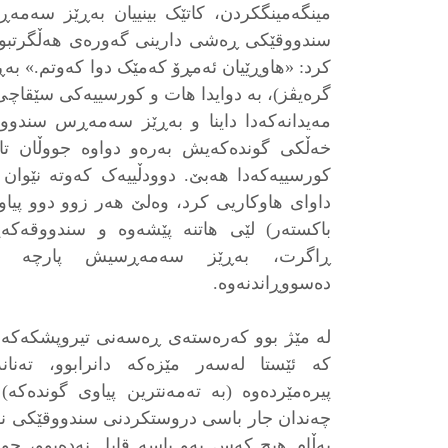
مینگەمینگکردن، کاتێک بینییان بەڕێز سەمە
سندووقێکی ڕەشی دارینی گەورەی هەڵگرتبوو
کرد: «هاوڕێیان ئەمڕۆ کەمێک دوا کەوتم.» ب
گرەیڤز)، بە دوایدا هات و کورسییەکی سێقاچی
مەیدانەکەدا داینا و بەڕێز سەمەڕس سندو
خەڵكی گوندەكەیش بەرەو دواوە جووڵان تاک
کورسییەکەدا هەبێ. دوودڵییەک کەوتە نێوا
داوای هاوکاریی کرد، وەلێ هەر زوو دوو پیا
باکستەر) لێی هاتنە پێشەوە و سندووقەکە
ڕاگرت، بەڕێز سەمەڕسیش پارچە کاغ
دەسووڕاندنەوە.
لە مێژ بوو کەرەستەی ڕەسەنی تیروپشکەکە 
کە ئێستا لەسەر مێزەکە دانرابوو، تەنا
پیرەمێردەوە (بە تەمەنترین پیاوی گوندەکە
چەندان جار باسی دروستکردنی سندووقێکی نوێ
بەڵام هیچ کەس بەو باسە قایل نەدەبوو، چون