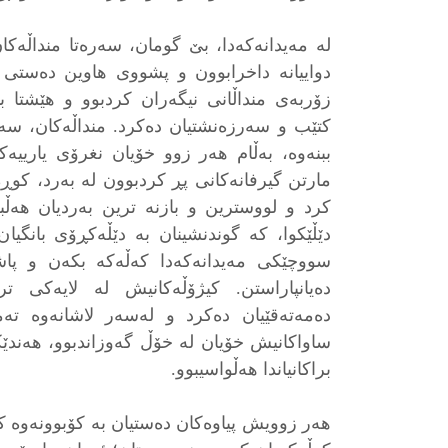
له مەیدانەکەدا، بێ گومان، سەرەتا منداڵەکا
دواییانە داخرابوون و پشووی هاوین دەستی 
زۆربەی منداڵانی نیگەران کردبوو و هێشتا 
کتێب و سەرزەنشتیان دەکرد. منداڵەکان، سەر
ببنەوە، بەڵام هەر زوو خۆیان نغرۆی یاری
مارتن گیرفانەکانی پڕ کردبوون لە بەرد، کو
کرد و لووسترین و بازنه ترین بەردیان هەڵب
دێڵێکوا، که گوندنشینان بە دێڵەکڕۆی بانگیان
سووچێکی مەیدانەکەدا کەڵەکە بکەن و پاشا
دەیانپاراستن. کیژۆڵەکانیش لە لایەکی تر
دەمەتەقێیان دەکرد و لەسەر لاشانەوە تەم
ساواکانیش خۆیان لە خۆڵ گەوزاندبوو، هەند
براکانیاندا هەڵواسیبوو.
هەر زوویش پیاوەکان دەستیان به کۆبوونەوە کر