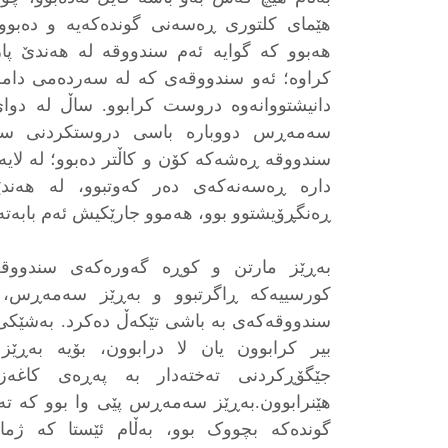
هێمای کلتوری ڕەسەنی گوندەکەیە و دەبوو 
هەبوو کە گوایە ئەم سندووقە لە هەندێ پ
کراوە؛ ئەو سندووقەی کە لە سەردەمی دامەز
دانیشتووانەوە دروست کرابوو. ساڵ لە دوا
سەمەڕس دووبارە باسی دروستکردنی سندو
سندووقە ڕەشەکە کۆن و کاڵتر دەبوو؛ لە لایە
دارە ڕەسەنەکەی دەر کەوتبوو، لە هەندێ
ڕەنگڕۆیشتوو بوو، هەموو جارێکیش ئەم بابە
بەڕێز مارتن و کوڕە گەورەکەی سندووقە
کورسییەکە ڕاگرتبوو و بەڕێز سەمەڕس، ب
سندووقەکەی بە باشی تێکەڵ دەکرد. بەشێکی 
بیر کرابوون یان لا درابوون، بۆیە بەڕ
جێگۆڕکردنی تەختەدار بە پەڕەی کاغەز
هێنرابوون.بەڕێز سەمەڕس پێی وا بوو کە تەخت
گوندەکە بچووک بوو، بەڵام ئێستا کە ژم