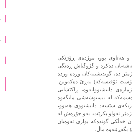
خ
ز
ز
 و هەتاوی بوو، موژدەی ڕۆژێکی
د
 گەشەیان دەکرد و گژوگیاش ڕەنگی
مێر دە، گوندنشینەکان ورده ورده
ب
 پۆست–ئۆفیسەکه) بەڕێ دەکەوتن.
م
مارەی دانیشتووانەوە، ڕاکێشانی
ڕەسمەکه له بیستوشەشی مانگەوه
نزیکەی سێسەد دانیشتووی هەبوو،
تژمێر تەواو بکرێت. بەو جۆرەش لە
ن خەڵکی گوندەکە بواری ئەوەیان
ۆ بگەڕێنەوە ماڵ.