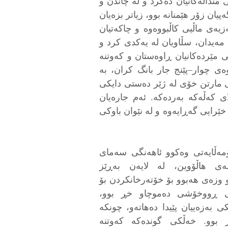
منداڵەکانیان دەکرد و لە چاندن و
ەپیان زۆر هێمنانە بوو، زیاتر بزەیان
یەی ماڵیی كاڵبووەوە و چاکەتیان
 مەیدان، سڵاویان له یەکدی کرد و
ی مێردەکانیان ڕاوەستان و کەوتنە
وەی چوار–پێنج جار بانگ کران، بە
ۆبی مارتن خۆی لە ژێر دەستی دایکی
ای کەڵەکە بەردەکە. ئەم جارەیان
خێرایی گەڕایەوە و لە نێوان باوکی
ۆمەڵایەتی وەکوو ئاهەنگی سەمای
ەی هاڵۆوین، لە لایەن بەڕێز
وزەی هەبوو بۆ خۆتەرخانکردن بۆ
ی ڕووخۆشی دەموچاو خڕ بوو،
 بەزەییان پێیدا دەهاتەو، چونکە
ر بوو. خەڵکی گوندەکە کەوتنە