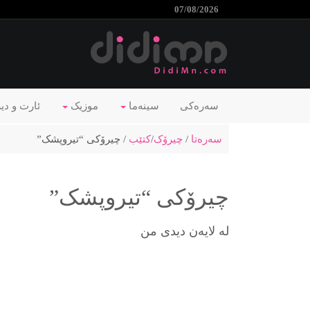
07/08/2026
سەرەکی
سینەما
موزیک
ئارت و دی
سەرەتا
/
چیرۆک
/
کتێب
/ چیرۆکی “تیروپشک”
چیرۆکی “تیروپشک”
لە لایەن دیدی من