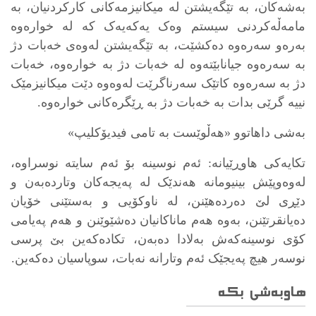
بەشەکان، بە تێگەیشتن لە میکانیزمەکانی کارکردنیان، بە
مامەڵەکردنی سیستم وەک یەکەیەک کە لە خوارەوە
بەرەو سەرەوە دەکشێت، بە تێگەیشتن لەوەی خەبات دژ
بە سەرەوە جیانابێتەوە لە خەبات دژ بە خوارەوە، خەبات
دژ بە سەرەوە کاتێک سەرناگرێت لەوەوە دێت میکانیزمێک
نییە گرێی بدات بە خەبات دژ بە ڕێگرەکانی خوارەوە.
بەشی داهاتوو «هەڵوێست بە تامی فیدیۆکلیپ»
تکایەکی هاوڕێیانە: ئەم نوسینە بۆ ئەم سایتە نوسراوە،
لەوەوپێش بینیومانە هەندێک لە پەیجەکان وتاردەبەن و
دێڕی لێ دەردەهێنن، لە ناوکۆیی و بەستێنی خۆیان
دەیانقرتێنن، بەوە هەم ماناکانیان دەشێوێنن و هەم پەیامی
کۆی نوسینەکەش بەلادا دەبەن، تکادەکەین بێ پرسی
نوسەر هیچ پەیجێک ئەم وتارانە نەبات، سوپاسیان دەکەین.
هاوبەشی بکە