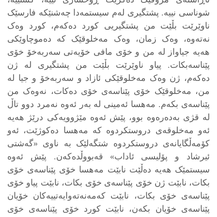
شوناسی نییە. پشتگیری لەم سیستمەدا چەشنێکە فارسێک
ناوێرێت بڵێت من پشتگیریی کورد دەکەم، کورد وەک
نەتەوە، وەک زمان، وەک مەخلوقێک کە دەموچاوێکی
هەیە جیاواز لە من و خۆی مافی خۆیەتی سەربەخۆ خۆی
پێناسەبکات. پیاو ناوێرێت بڵێت من پشتگیری لە ژن
دەکەم، ژن وەک مەخلوقێکی ئازاد و سەربەخۆ و جیا لە
من، مەخلوقێک خۆی پێناسەی خۆی دەکات، نەوەک من
پێناسەی بکەم. مەهسا ئەمینی لە بەر ئەوە نەمرد دوو تاڵ
لە قژی بەدەرەوە بوو، پێش ئەوە مێژوویەکی درێژ هەیە
ئەو مەخلوقەی دروستکردوە كه‌ مەهسا دەکوژێت، ئەو
کۆمەڵگایانەی دروستکردوە شتگەلێک بە ناوی «گەشتی
ئیرشاد و پۆلیسی ئاداب» قەبووڵدەکەن. پێش ئەوە
سیستمێک هەیە دەڵێت نابێت مەهسا خۆی پێناسەی خۆی
بکات، نابێت ژن خۆی پێناسەی خۆی بکات، نابێت پیاو خۆی
پێناسەی خۆی بکات، نابێت کەمەنەتەوایەتییەکان خۆیان
پێناسەی خۆیان بکەن، نابێت کورد خۆی پێناسەی خۆی