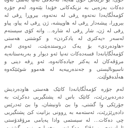
دەکات بەزەیی بە نزیکەکانی خۆیدا بێتەوە. لەم جۆرە
کۆمەڵگایەدا نەتەوە ڕقی لە نەتەوە، بیروڕا ڕقی لە
بیروڕا، پیشەدار ڕقی لە هاوپیشە، ژن ڕقی لە پیاو، پیاو
ڕقی لە ژن، شار ڕقی لە شارە… واتە کۆی سیستەم
لەسەر «یه‌كتری له ‌یادکردن» و کوشتنی هەستی
«هاودەردی» بۆ یەک دروستدەبێت، ئەوەی لەم
کۆمەڵگایانەدا قسەدەکات تەنیا ئەو دیوار و بەربەستانەیە
مرۆڤەکان لە یەکتر جیادەکاتەوە، ئەو ڕقە دینی و
ناسیونالیستی و جەندەرییەیە لە هەموو شوێنێکەوە
هەڵدەقوڵێت.
لەم جۆرە کۆمەڵگایانەدا کاتێک هەستی هاودەردیش
دەردەبڕدرێت، کاتێک باس لە پشتگیریی دەکرێت بە
جۆرێکی وا گشتی، وا بێ ناونیشان، وا بێ ئەدرێس
دادەڕێژرێت، ئەستەمە بە ڕوونی بزانیت کێ پشتگیریی
چی دەکات… لە سیستمی وادا پەیامی مرۆڤدۆستی
ئاڕاستەی مرۆڤێک دەکرێت ڕوخساری نییە، گشتییە،