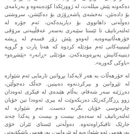
دەکەونە پێش میللەت، لە ژوورێکدا کۆدەبنەوە و بەرنامەی
بۆ دادەنێن، نەخشەی پاشەڕۆژی بۆ دەکێشن، سروشتی
دەوڵەتی داهاتووی بۆ دیاریدەکەن، ئەم جۆرە لە
ئەلتەرناتیڤ تا ئێستا سێبەری بەسەر عەقڵییەتی مرۆڤی
خۆرهەڵاتییەوەیە. لەوەو پێش زۆر قسەم لە ڕیشە
لینینییەکانی ئەم مۆدێلە کردوە کە هەتا پارت و گروپە
دینییەکانیش پەیڕەویدەکەن. مۆدێلی «ڕابەر» «پێشڕەو»
«باوکی گەورە».
لە خۆرهەڵات بە هەر لایەکدا بڕوانین تارمایی ئەم شێوازە
لە تێڕوانین و بیرکردنەوە دەبینین. خەڵک دەجوڵێن،
دەڕژێنە سەر شەقام، بەڵام هێندەی لە فیکری ئەوەدان
زوو ڕزگارکەرێک دەربکەوێت لە بیری ئەوەدا نین خۆیان
چارەنوسی خۆیان بگرنە دەست. ئەم شێوازە لە
ئەلتەرناتیڤ لە سەدەی بیست و بیست و یەکدا چەند
جارێک تاقیکراوەتەوە. دەوڵەتی ئێستای ئێران خۆی
بەرهەمی ئەو شێوازەیە لە تێڕوانین، بەرهەمی پاشکۆیەتی