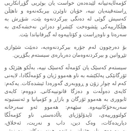
کۆمەڵایەتییانە لێیدەدەن خواست یان بوێریی گۆڕانکاریی
ڕاستەقینەیان نییە، خۆیان ناوێرن بیربکەنەوە و ناهێڵن
کەسیش گوێی لە ده‌نگی بیرکردنەوە بێت، شۆڕش بە
هێڵکارییەکی پێشوەخت کێشراو دەزانن نەخشەکەی بە
سەرەتا و ناوەڕاست و کۆتاییەوە لە گیرفانیاندا بێت.
بۆ دەرچوون لەم جۆرە بیرکردنەوەیە، دەبێت شێوازی
تێڕوانین و بیرکردنەوەمان دەربارەی سیستەم بگۆڕین.
سیستەم کەسێک یان کۆمەڵە کەسێک نییە، بەڵکو هێزێک و
ئۆرگانێکی پەلکێشە بە ناو هەموو ژیان و کۆمەڵگادا، لایەنی
کەم لە چوار زۆن و ڕووبەری گەورەدا ئیشدەکات. یەکەم:
کایەی دەوڵەت و دەزگا قانونییەکانی. دووەم: کایەی
ئابووری بە هەموو ئۆرگان و بازاڕ و کۆمپانیا و ئەنستیوتە
سەربەخۆکانییەوە. سێهەم: هەموو ئەو سەرخانە
کولتوورییەی، ئایدۆلۆژیای باڵادەستی ناو کۆمەڵگا
دیاریدەکات، وەک دین، داب و نەریت، ئەخلاق،
پەروەردەی ناو خێزان، ترێندە هونەرییەکان، وەرزش،