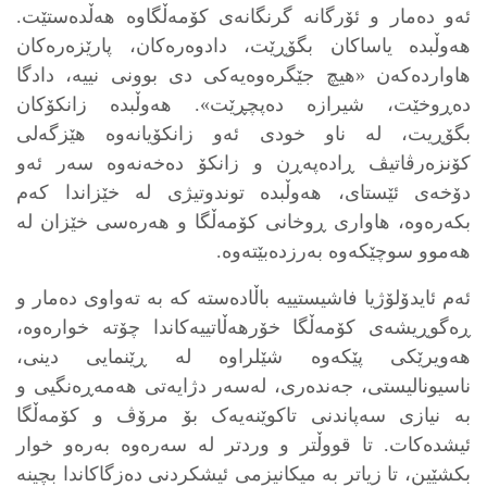
ئەو دەمار و ئۆرگانە گرنگانەی کۆمەڵگاوە هەڵدەستێت.
هەوڵبدە یاساکان بگۆڕێت، دادوەرەکان، پارێزەرەکان
هاواردەکەن «هیچ جێگرەوەیەکی دی بوونی نییە، دادگا
دەڕوخێت، شیرازە دەپچڕێت». هەوڵبدە زانکۆکان
بگۆڕیت، لە ناو خودی ئەو زانکۆیانەوە هێزگەلی
کۆنزەرڤاتیڤ ڕادەپەڕن و زانکۆ دەخەنەوە سەر ئەو
دۆخەی ئێستای، هەوڵبدە توندوتیژی لە خێزاندا کەم
بکەرەوە، هاواری ڕوخانی کۆمەڵگا و هەرەسی خێزان لە
هەموو سوچێکەوە بەرزدەبێتەوە.
ئەم ئایدۆلۆژیا فاشیستییە باڵادەستە کە بە تەواوی دەمار و
ڕەگوڕیشەی کۆمەڵگا خۆرهەڵاتییەکاندا چۆتە خوارەوە،
هەویرێکی پێکەوە شێلراوە لە ڕێنمایی دینی،
ناسیونالیستی، جەندەری، لەسەر دژایەتی هەمەڕەنگیی و
بە نیازی سەپاندنی تاکوێنەیەک بۆ مرۆڤ و کۆمەڵگا
ئیشدەکات. تا قووڵتر و وردتر لە سەرەوە بەرەو خوار
بکشێین، تا زیاتر بە میکانیزمی ئیشکردنی دەزگاکاندا بچینە