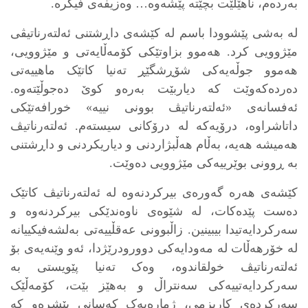
بەردەم، ناهێڵێت بچێتە پێشەوە… وەزیفەی فیکرە.
لە بەشی پێشوودا باسم لە کێشەی داڕشتنی ئەلتەرناتیڤی
مێژوویی کرد. هەموو بزاوتێکی کۆمەڵایەتی و مێژوویی،
هەموو جوڵەیەکی شۆڕشگێڕ تەنیا کاتێک ماهییەتی
دەردەکەوێت كه‌ دیاربێت بەرەو کوێ دەجوڵێتەوە.
ئەفسانەی «ئەلتەرناتیڤ بوونی نییە» خورافەتێکی
داتاشراوە، درۆیەکە لە درۆکانی سیستەم. ئەلتەرناتیڤ
هەمیشە هەیە، بەڵام هەڵبژاردنی و دیاریکردنی و داڕشتنی
بە ڕوونی بوێرییەکی مێژوویی دەوێت.
کێشەی هەرە گەورەی بیرکردنەوە لە ئەلتەرناتیڤ کاتێک
دەست پێدەکات، لە شێوەی ناوەندێکی بیرکردنەوە و
سەرکردایەتیدا بیبینین. زاڵبوونی عەقڵییەتی بەلشەفیکییانە
لە خۆرهەڵات لە مەودایەکی دوورودرێژدا، ئەو وێنەیەی بۆ
ئەلتەرناتیڤ خولقاندوە، وەک تەنیا پێویستی بە
سەرکردایەتییەکی سەنتراڵ و بەهێز بێت، کۆمەڵێک
سەرکردەی کاریزمی، ژمارەیەک کەسانی پێشڕەو کە