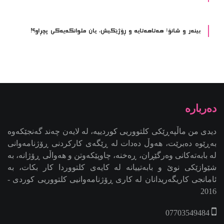
بینەر و شانۆ: هەتاھەتایە و ڕۆژێکیش، یان ملوانکەیەکی پچڕاو؟!
دیدی من ماڵپەڕێکی کلتووریی کوردییە، لە لایەن چەند گەنجێكه‌وه‌
بەڕێوە دەبرێت، هەوڵ دەدات لە ڕێگەی کارکردنی ڕۆژنامەوانی
لە بابەتەکانی وەرگێڕان، ڕەخنە، چاوپێکەوتن و هەواڵی ڕۆژانە، بە
شێوازێکی نوێ و بابەتییانە لە کایەی کلتووردا کار بکات، بە
ئامانجی کاریگەریدانان لە کاری ڕۆژنامەوانیی کلتووریی کوردی -
2016
07703549484