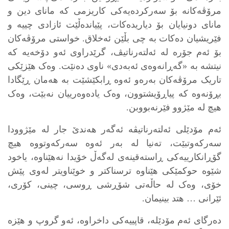
مرۆڤەکانە بۆ سەرکردەیەکی کاریزمی کە مانای دین و
مانای دونیایان بۆ دیاریدەکات، پێیاندەڵێت ئازادی چییە و
فێریشیان دەکات بە چی بڵێن ئەخلاق. خواستی مرۆڤەکان
بۆ ئەم جۆرە لە ئەلتەرناتیڤ، گرێدراوی ئەو دۆخەیە کە
نیتشە بە «گەڕانەوەی ئەبەدی» ناوی دەنێت. وەک هێزێکی
تاریک مرۆڤەکان بەرەو ئەوە ڕابکێشێت بە هەمان ڕێگادا
بڕۆنەوە کە پیاڕۆیشتوون، وەک یادەوەرییان نەبێت، وەک
هیچ لە مێژوو فێرنەبووبن.
ئەم مۆدێلی ئەلتەرناتیڤە ئەگەر هەندێ جار لە مێژوودا
سەرکەوتبێت، تەنیا لە بەر ئەوە سەرکەوتووە هیچ
گۆڕانکارییەکی ڕاستەقینەی لەگەڵ خۆیدا نەهێناوە، یاخود
شێوە حوکمێکی هێناوە ترسناکتر و خوێناویتر لەوی پێش
خۆی، وەک لە حاڵەتی شۆڕشی ڕوسی، چینی، کۆری،
ئێرانی … هتد بینیمان.
دەرگای ئەم مۆدێلە، قاپییەکی داخراوە، ئەو گروپ و هێزە