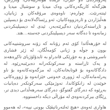
هێزگەلە کاریگەرەکانی وەک میدیا و سوشیال میدیا و
ئینتەرنێت. چوارەم: ناوەوەی مرۆڤەکان و ژیانیان،
هەڵبژاردن و ئارەزووەکانیان، ئەو ڕێساگەلانەی بۆ دیسپلین
و ئاڕاستەکردنیان دەگیرێتەبەر، ئیدی لە دیسپلینکردنی
زمانەوە تا دەگاتە سەر دیسپلینکردنی جەستە…هتد.
لە خۆرهەڵاتدا کۆی ئەم زۆنانە کە زۆنە سروشتییەکانی
بوون و جوڵە و ژیانی کۆمەڵگان، لە ژێر فشاری
ناسروشتی و بە جۆرێکی قاندراو بە ئایدۆلۆژیای تاکڕەهەند
و یەک ئاڕاستە و سەرکوتکەرانە دەبرێنبەڕێوە. لە
دادگاکانەوە بۆ قوتابخانەکان، لە مزگەوتەکانەوە بۆ ناو
پەرلەمانەکان، لە ژووری خەوتنی خێزانەوە بۆ ژوورەکانی
خوێندن لە زانکۆکاندا، تەوژمێکی سەرکوتکەر دەیانبات
بەڕێوە کە دەرگای گفتوگۆ، دەرگای سەرهەڵدانی دیدی تر،
ڕێگای بیرکردنەوەی لە مۆراڵی دیکە داخستووە.
هاواری ئەوەی «هیچ ئەلتەرناتیڤێک بوونی نییە»، لە هەموو