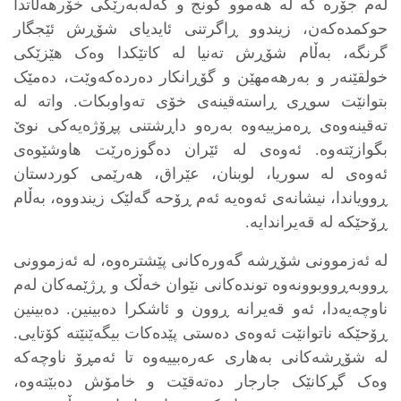
لەم جۆرە کە لە هەموو کونج و کەلەبەرێکی خۆرهەڵاتدا
حوکمدەکەن، زیندوو ڕاگرتنی ئایدیای شۆڕش ئێجگار
گرنگە، بەڵام شۆڕش تەنیا لە کاتێکدا وەک هێزێکی
خولقێنەر و بەرهەمهێن و گۆڕانکار دەردەکەوێت، دەمێک
بتوانێت سوڕی ڕاستەقینەی خۆی تەواوبکات. واتە لە
تەقینەوەی ڕەمزییەوە بەرەو داڕشتنی پڕۆژەیەکی نوێ
بگوازێتەوە. ئەوەی لە ئێران دەگوزەرێت هاوشێوەی
ئەوەی لە سوریا، لوبنان، عێراق، هەرێمی کوردستان
ڕوویاندا، نیشانەی ئەوەیە ئەم ڕۆحە گەلێک زیندووە، بەڵام
ڕۆحێکە لە قەیراندایە.
لە ئەزموونی شۆڕشە گەورەکانی پێشترەوە، لە ئەزموونی
ڕووبەڕووبوونەوە توندەکانی نێوان خەڵک و ڕژێمەکان لەم
ناوچەیەدا، ئەو قەیرانە ڕوون و ئاشکرا دەبینین. دەبینین
ڕۆحێکە ناتوانێت ئەوەی دەستی پێدەکات بیگەێنێتە کۆتایی.
لە شۆڕشەکانی بەهاری عەرەبییەوە تا ئەمڕۆ ناوچەکە
وەک گڕکانێک جارجار دەتەقێت و خامۆش دەبێتەوە،