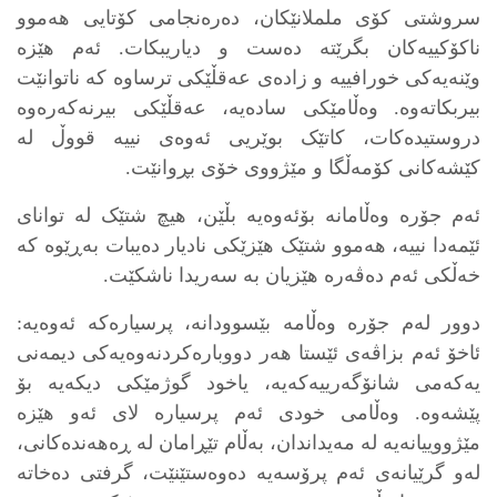
سروشتی کۆی ململانێکان، دەرەنجامی کۆتایی هەموو
ناکۆکییەکان بگرێتە دەست و دیاریبکات. ئەم هێزە
وێنەیەکی خورافییە و زادەی عەقڵێکی ترساوە کە ناتوانێت
بیربکاتەوە. وەڵامێکی سادەیە، عەقڵێکی بیرنەکەرەوە
دروستیدەکات، کاتێک بوێریی ئەوەی نییە قووڵ لە
کێشەکانی کۆمەڵگا و مێژووی خۆی بڕوانێت.
ئەم جۆرە وەڵامانە بۆئەوەیە بڵێن، هیچ شتێک لە توانای
ئێمەدا نییە، هەموو شتێک هێزێکی نادیار دەیبات بەڕێوە کە
خەڵکی ئەم دەڤه‌رە هێزیان بە سەریدا ناشکێت.
دوور لەم جۆرە وەڵامە بێسوودانە، پرسیارەکە ئەوەیە:
ئاخۆ ئەم بزاڤەی ئێستا هەر دووبارەکردنەوەیەکی دیمەنی
یەکەمی شانۆگەرییەکەیە، یاخود گوژمێکی دیکەیە بۆ
پێشەوە. وەڵامی خودی ئەم پرسیارە لای ئەو هێزە
مێژووییانەیە لە مەیداندان، بەڵام تێڕامان لە ڕەهەندەکانی،
لەو گرێیانەی ئەم پرۆسەیە دەوەستێنێت، گرفتی دەخاتە