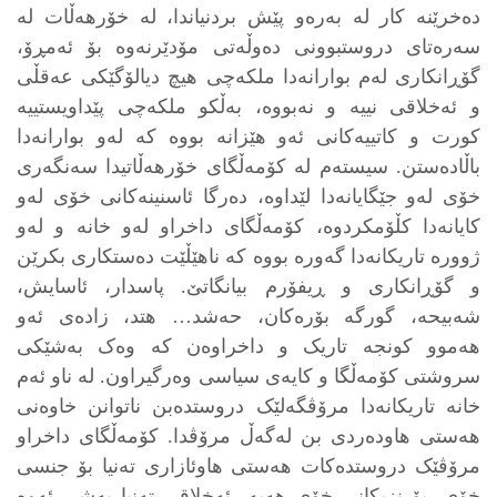
دەخرێنە کار لە بەرەو پێش بردنیاندا، لە خۆرهەڵات لە
سەرەتای دروستبوونی دەوڵەتی مۆدێرنەوە بۆ ئەمڕۆ،
گۆڕانکاری لەم بوارانەدا ملکەچی هیچ دیالۆگێکی عەقڵی
و ئەخلاقی نییە و نەبووە، بەڵکو ملکەچی پێداویستییە
کورت و کاتییەکانی ئەو هێزانە بووە کە لەو بوارانەدا
باڵادەستن. سیستەم لە کۆمەڵگای خۆرهەڵاتیدا سەنگەری
خۆی لەو جێگایانەدا لێداوە، دەرگا ئاسنینەکانی خۆی لەو
کایانەدا کڵۆمکردوە، کۆمەڵگای داخراو لەو خانە و لەو
ژوورە تاریکانەدا گەورە بووە کە ناهێڵێت دەستکاری بکرێن
و گۆڕانکاری و ڕیفۆرم بیانگاتێ. پاسدار، ئاسایش،
شەبیحە، گورگە بۆرەکان، حەشد… هتد، زادەی ئەو
هەموو کونجە تاریک و داخراوەن کە وەک بەشێکی
سروشتی کۆمەڵگا و کایەی سیاسی وەرگیراون. لە ناو ئەم
خانە تاریکانەدا مرۆڤگەلێک دروستدەبن ناتوانن خاوەنی
هەستی هاودەردی بن لەگەڵ مرۆڤدا. کۆمەڵگای داخراو
مرۆڤێک دروستدەکات هەستی هاوئازاری تەنیا بۆ جنسی
خۆی، بۆ نزیکانی خۆی هەیە، ئەخلاقی تەنیا بەشی ئەوە