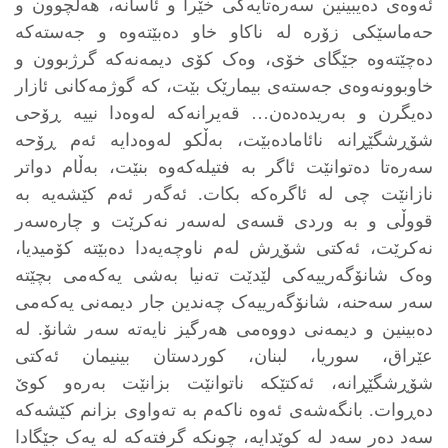
ئەوەی دەیبینین سەرەتایەکی خێرا و ئاسانە، هەڵچوون و
حەماسێکی زۆرە لە ناکاو خاو دەبێتەوە و جەستەکە
دەچێتەوە جێگای خۆی، وەک کۆی دیمەنەکە گرژبوون و
خاوبوونەوەی جەستەی بیمارێک بێت، کە گوژمەکانی ئازار
دەیگرن و بەریدەدەن… قەیرانەکە لەوەدا نییە ڕۆحی
شۆڕشگێڕانە نائامادەبێت، بەڵکو لەوەدایە ئەم ڕۆحە
سەرەتا دەتوانێت ئاگر بە فتیلەکەوە بنێت، بەڵام دواتر
نازانێت چی لە ئاگرەکە بکات. ئەگەر ئەم کێشەیە بە
قووڵی و بە وردی قسەی لەسەر نەکرێت و چارەسەر
نەکرێت، ئەکتی شۆڕش لەم ناوچەیەدا دەبێتە کۆمیدیا،
وەک شانۆگەرییەکی لێدێت تەنیا بەشی یەکەمی بچێتە
سەر سەحنە، شانۆگەرییەک چەندین جار دیمەنی یەکەمی
دەبینین و دیمەنی دووەمی هەرگیز نایەتە سەر شانۆ. لە
عێراق، سوریا، لبنان، کوردستان بینیمان ئەکتی
شۆڕشگێڕانە، ئەکتێکە ناتوانێت بزانێت بەرەو کوێ
دەڕوات. بانگەشەی ئەوە ناکەم بە تەواوی بزانم کێشەکە
سەد دەر سەد لە کوێدایە، چونکە گرفتەکە لە یەک جێگادا