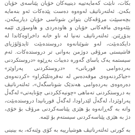
بکات، نابێت کەمایەتییە دینییەکان خۆیان پێناسەی خۆیان
بکەن. ئەلتەرناتیڤ لەوەوە دەست پێدەکات ئەو بنەمایە
بچەسپێت مرۆڤەکان بتوانن شوناسی خۆیان دیاریبکەن،
بێئەوەی مافەکانی خۆیان و هاودەردی و هاوسۆزی ئێمە
بدۆڕێنن. ئەلتەرناتیڤ تەنیا لە ناو خانە داخراوەکاندا لە
دایکدەبێت، لەو شوێنانەوە دروستدەبێت ئایدۆلۆژیای
فاشیستی مرۆڤی دوژمن بەوانی تر دروستدەکات. ئەم
سیستمە یەک یاسای گەورە دەیبات بەڕێوە «دروستکردنی
بەردەوامی قوربانی» «دروستکردنی پەراوێز»
«جیاکردنەوەی موقەدەس لە نەفرەتلێکراو» «کردنەوەی
دەرەوەی بەردەوامی هەندێک شوناسگەل»، ئەلتەرناتیڤ
بە دروستکردنی تەماهی «چونیەککردنی چۆنایەتی» لەگەڵ
پەراوێزدا، لەگەڵ لێدراودا، لەگەڵ قوربانیدا دروستدەبێت،
واتە بە گەڕانەوە بۆ هێزی پێناسەکردنی مرۆڤ بۆ خۆی،
دژ بە هێزی پێناسەکردنی سیستەم بۆ ئێمە.
بە کورتی ئەلتەرناتیڤ هوشیارییە بە کۆی وێنەکە، بە بینینی