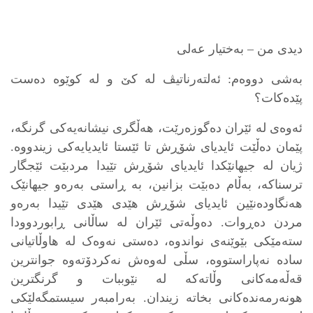
دیدی من – به‌ختیار عه‌لی
بەشی دووەم: ئەلتەرناتیڤ لە کێ و لە کوێوە دەست
پێدەکات؟
ئەوەی لە ئێران دەگوزەرێت، هەڵگری نیشانەیەکی گرنگە،
پێمان دەڵێت ئایدیای شۆڕش تا ئێستا ئایدیایەکی زیندووە.
ژیان لە جیهانێکدا ئایدیای شۆڕش تێیدا مردبێت ئێجگار
ترسناکە، بەڵام دەبێت بزانین، بە ڕاستی بەرەو جیهانێک
هەنگاودەنێین ئایدیای شۆڕش هێدی هێدی تێیدا بەرەو
مردن دەڕوات. دەوڵەتی ئێران لە ساڵانی ڕابوردوودا
ستەمێکی بێوێنەی نواندوە، دەستی نەوەک لە هاوڵاتیانی
سادە نەپاراستووە، سڵی لەوەش نەکردۆتەوە جوانترین
قەڵەمەکانی وڵاتەکە لە نێوببات و گرنگترین
هونەرمەندەکانی بخاتە زیندان. بەرامبەر سیستمگەلێکی