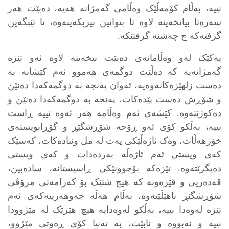
نییە، بەڵام کۆمەڵێک وەڵامی گەمژانە هەیە، دەبێت هەر
سەرەتا بیانخەینە لاوە تا بتوانین بیربکەینەوە، تا تێبگەین
گرفتەکە چ چەشنە گرفتێکە.
یەکێک لەو وەڵامانەی دەبێت بیخەینە لاوە ئەو تێزە
گەمژانەیە کە دەڵێت دوگمەی هەموو ئەم کێشانە بە
دەست زلهێزەکانەوەیە، ئەوان پەنجە بە دوگمەکەدا دەنێن
و شۆڕش دەست پێدەکات، پەنجە بە دوگمەکەدا دەنێن و
دەکوژێتەوە. کێشەی ئەم وەڵامە هەر ئەوە نییە ڕاست
نییە، بەڵکو کۆی ئەو ڕۆحە شۆڕشگێڕ و گۆڕانویستەی
خۆرهەڵات، وەک ئاژەڵێکی پەت لە مل وێنادەکات، کەسێک
کەی ویستی ئەم ئاژەڵە بەردەدات و کەی ویستی
دەیگرێتەوە. تێزەکە بۆچوونێکی ڕاسیستانە، سادەبین،
قەدەریی و قێزەونە کە هیچ شتێک بۆ کەرامەتی مرۆڤی
شۆڕشگێڕ ناهێڵێتەوە، بەڵام هەڵە جەوهەرییەکەی ئەم
تێزە لەوەدا نییە، بەڵکو لەوەدایە هیچ هێزێک لە مێژوودا
نییە و نەبووە و نابێت، بە تەنیا کۆی ڕەوتی مێژوو،