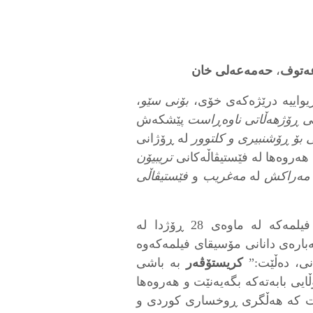
ەتوف
،
حەمەعەلی خان
یواییە درێژەکەی خۆی،
بۆنی سێو
،
یی ڕۆژهەڵاتی ناوەڕاست
پێشکەش
 بۆ ڕۆشنبیری و کلتوور
لە ڕۆژانی
تریبیۆن
 مەراکش
لە
مەغریب
و
فێستیڤاڵی
 لە ماوەی 28 ڕۆژدا لە
بارەی دانانی مۆسیقای فیلمەکەوە
ی، دەڵێت‌:”
کریستۆڤەر
بە باشی
ایی بابەتەکە بگەیەنێت‌ و هەروەها
ات کە هەڵگری ڕوخساری کوردی و