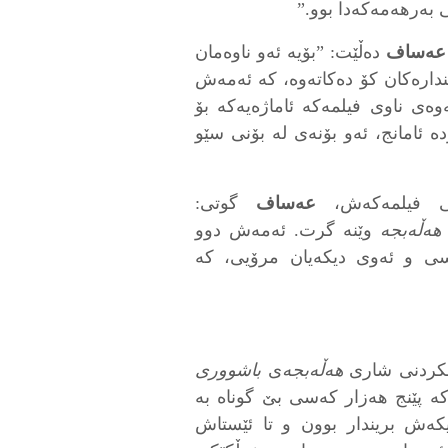
بەرهەمەکەدا بوو.”
عەساف
دەڵێت: ”بۆیە ئەو ناوەمان
یندارەکان کۆ دەکاتەوە، کە ئەمەش
ەی ناوی فیلمەکە ئاماژەیەکە بۆ
 ئامانج، ئەو بۆنەی لە بۆنی سێو
تنی فیلمەکەش،
عەساف
گوتی:
هەڵەبجە
وێنە گرت. ئەمەش دوو
اسی و ئەوی دیکەیان مرۆیی، کە
انکردنی شاری
هەڵەبجە
ی
باشووری
ە پێنج هەزار کەسی بێ‌ گوناه بە
ەش بریندار بوون و تا ئێستاش