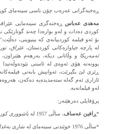
ڕەخنەگرانی عەرەب چۆن باسی سینەمای کور
مەهدی عەباس
ڕەخنەگری سینەمایی عێراقی
کوردی دەدات و لەو بوارەدا چەند گوتارێکی 
بۆ ئەو فیلمە کوردییانەی کە بینیوینی، دەڵێت‌:”
لە پارچە جیاوازەکانی کوردستان،
عێراق
،
تورک
ئەمەریکا
و وڵاتانی دیکە، بەرهەم هێنراون،
بوونەتە هۆی ئەوەی لە ئاستی نێودەوڵەتیدا 
ڕێزی لێ‌ بگیرێت، ئەوانیش بابەتی فیلمەکان
ئازاری ئەم گەلە ستەمدیدەیە دەکەن، هەروەها
لەو فیلمانەیە.
پرۆفایلی دەرهێنەر:
*
ڕافین عەساف
، ساڵی 1957 لە
باشووری کور
*ساڵی 1976 خوێندنی سینەمای لە شاری
بەغدا