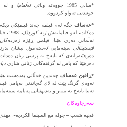
*ساڵی 1985 چووەتە وڵاتی
ئەڵمانیا
و لە
ز
خوێندنی تەواو کردووە.
*
عەساف
جگە لەم فیلمە چەند فیلمێکی دیکەی
دەکات، لەو فیلمانەش
ژنە کوردێک
، 988
ئەڵمانی دەری هێنا، فیلمی
ڕۆژە زەردەکان
فێستیڤاڵی سینەمایی ئەستەنبوڵ
نیشان بدرێ
دەرهێنەرانەی کە بایەخ بە پرسی ژنان دەدات
دەرهێنا کە باس لە گرفتەکانی ژنانی شاری
دیا
*
ڕافین عەساف
چەندین خەڵاتی بەدەست هێناو
ئەوەی گرنگ بێت لە لای گەیاندنی پەیامی فیلمە
تەنیا بایەخ بە بینەر و بەدیهێنانی پەیامە سینەما
سەرچاوەکان
قچیە شعب – جولە مع السینما الکردیە-، مهدی عب