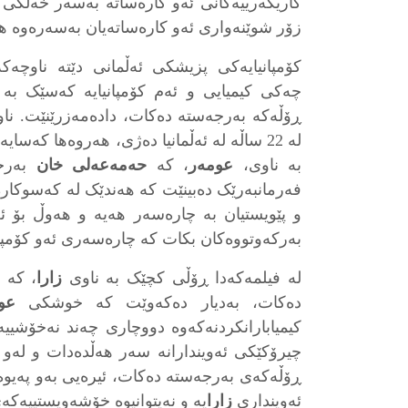
کاریگەرییەکانی ئەو کارەساتە بەسەر خەڵکی 
زۆر شوێنەواری ئەو کارەساتەیان بەسەرەوە هە
کۆمپانیایەکی پزیشکی ئەڵمانی دێتە ناوچەکە
چەکی کیمیایی و ئەم کۆمپانیایە کەسێک بە
ڕۆڵەکە بەرجەستە دەکات، دادەمەزرێنێت‌. ناو
لە 22 ساڵە لە ئەڵمانیا دەژی، هەروەها کەس
بە ناوی،
عومەر
، کە
حەمەعەلی خان
بەرج
فەرمانبەرێک دەبینێت‌ کە هەندێک لە کەسوکا
و پێویستیان بە چارەسەر هەیە و هەوڵ بۆ 
بەرکەوتووەکان بکات کە چارەسەری ئەو کۆمپانی
لە فیلمەکەدا ڕۆڵی کچێک بە ناوی
زارا
، کە
دەکات، بەدیار دەکەوێت‌ کە خوشکی
عو
کیمیابارانکردنەکەوە دووچاری چەند نەخۆشیی
چیرۆکێکی ئەویندارانە سەر هەڵدەدات و لەو 
ڕۆڵەکەی بەرجەستە دەکات، ئیرەیی بەو پەیوەند
ئەوینداری
زارا
یە و نەیتوانیوە خۆشەویستییەک