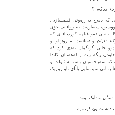
دی دەکەن؟
 کە بایەخ بە ڕەوتی فیلمسازیی
نووسیوە سەبارەت بە ڕوانینی خۆی
لە بینینی ئەو فیلمە کوردییانەی کە
یا
،
ئێران
و تەنانەت لە ڕۆژئاوا و
 دوو خاڵی گرنگمان بەدی کرد کە
خاوەن پێگە بێت و لەهەمان کاتدا
ە کە سەرجەمیان باس لە ئاوات و
 زمانی سینەمایی باڵای ناو زۆرێک
دستان
لەدایک بووە.
، دەست پێ کردووە.