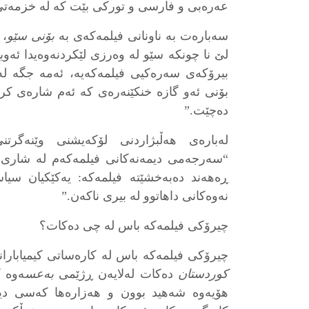
عەرەبی و فارسی و تورکی بێت کە لە خزمەتی 
سەبارەت بە ناونانی فیلمەکەی بە
بۆنی سێو
،
لێ نا چونکە سێو لە وەرزی لێکردنەوەیدا ئەو
بیرۆکەی سەرەکیی فیلمەکەیە، ئەمە جگە لەو
بۆنی ئەو گازە خنکێنەرەی کە ئەم شارەی کردە
دەچێت‌.”
لەبارەی هەڵبژاردنی لۆکەیشنی وێنەگر
“سەرجەمی دیمەنەکانی فیلمەکەم لە شاری
ڕەهەند دەبەخشێتە فیلمەکە: یەکێکیان سی
نەوەکانی داهاتوو لە بیری ناکەن.”
چیرۆکی فیلمەکە باس لە چی دەکات؟
چیرۆکی فیلمەکە باس لە کارەساتی کیمیابار
کوردستان
دەکات لەلایەن ڕژێمی
بەعس
ەوە ک
هۆیەوە شەهید بوون و هەزارەها کەسی دیک