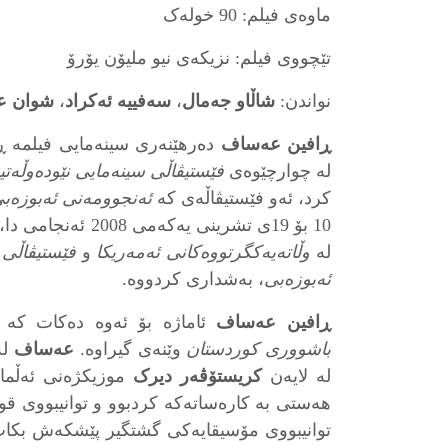
ماوەی فیلم: 90 خولەک
تێچووی فیلم: نزیکەی نیو ملیۆن یۆرۆ
نواندن:
شاڵاو جەمال
،
سەفییە ئەکراد
،
شوان ع
ڕافین عەساف
دەرهێنەری سینەمایی فیلمە ڕ
لە چوارچێوەی
فێستیڤاڵی سینەمایی نێودەوڵەت
کرد، ئەو فێستیڤاڵەی کە
ئەنجوومەنی ئەبوزەبی
10 بۆ 19ی تشرینی یەکەمی 2008 ئەنجامی دا، هەروەها لە فێستیڤاڵەکانی
لە
وڵاتەیەکگرتووەکانی ئەمەریکا
و
فێستیڤاڵی
ئەبوزەبی
، بەشداری کردووە.
ڕافین عەساف
ئاماژە بۆ ئەوە دەکات کە فیلمەکە
باشووری کوردستان
وێنەی گیراوە.
عەساف
لە
لە لایەن
کریستۆڤەر دیرک
موزیکژەنی ئەڵمان
هەستی بە کارەساتەکە کردبوو و توانیبووی قوڵ
توانیبووی مۆسیقایەکی گشتگیر پێشکەش بک