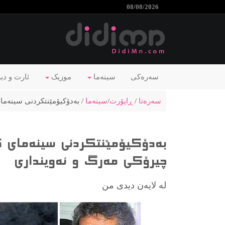
08/08/2026
سەرەکی
سینەما
موزیک
ئارت و دی
سەرەتا
/
ڕاپۆرت
/
سینەما
/ بەدۆکیۆمێنتکردنی سینەما
بەدۆکیۆمێنتکردنی سینەمای ک
چیرۆکی مەرگ و ئەوینداری
لە لایەن دیدی من