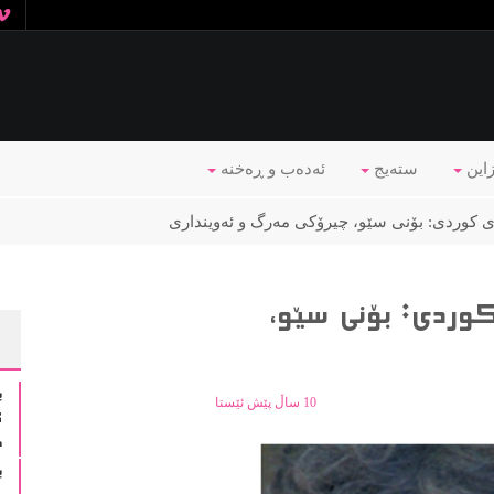
زاین
ستەیج
ئه‌ده‌ب و ڕه‌خنه‌
ی کوردی: بۆنی سێو، چیرۆکی مەرگ و ئەوینداری
وردی: بۆنی سێو،
ب
10 ساڵ پێش ئێستا
گ
د
ب