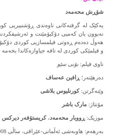
شۆڕش محەمەد
یەکێک لە گرفتەکانی ناوەندی ڕۆشنبیریی کور
نەبوون یان کەمیی دۆکیۆمێنت و ئەرشیفکردنە.
هەوڵ دەدەم ڕەوتی فیلمسازیی کوردی دۆکیۆ
و فیلمێکی کوردی لە تافە جیاوازەکاندا بخەمە 
ناوی فیلم:
بۆنی سێو
دەرهێنەر؛
ڕافین عەساف
وێنەگرتن:
کورنلیوس بلاشی
مۆنتاژ:
مارک باشر
موزیک:
ڕووبار محەمەد
،
کریستۆفەر دیرکس
بەرهەم: هاوبەشی ئەڵمانی-عێراقی، ساڵی 2008