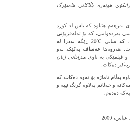
انکۆی هونەرە باڵاکانی هامبۆرگ
 بەرهەم هێناوە کە باس لە کورد
1، فیلمی بەردەوامی، کە بۆ تەلەفزیۆنی
، کە ساڵی 2003 ڕێگە نەدرا لە
ت‌. هەروەها
عەساف
یەکێکە لەو
 و فیلمێکی بە ناوی
سزادانی ژنان
ربەکر
دەکات.
ە بەڵام ئاماژە بۆ ئەوە دەکات کە
کانە و خەڵاتم بەلاوە گرنگ نییە و
ییەکە دەدەم.
اس، 2009