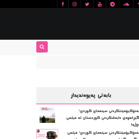
بابەتی پەیوەندیدار
ەدۆکیۆمێنتکردنی سینەمای کوردی:
ێڕانەوەی دابەشکردنی کوردستان لە فیلمی
ۆڵ‌دا
ه‌دۆكیۆمێنتكردنی سینه‌مای كوردی: فیلمی