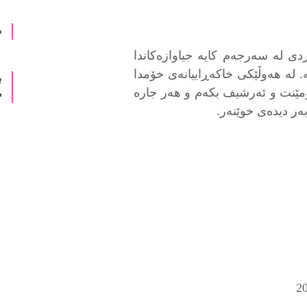
د
دی لە سەرجەم کایە جیاوازەکاندا
 لە هەوڵێکی خاکەڕاییانەی خۆمدا
ب
مێنت و ئەرشیف بکەم و هەر جارە
م
بەر دیدەی خوێنەر.