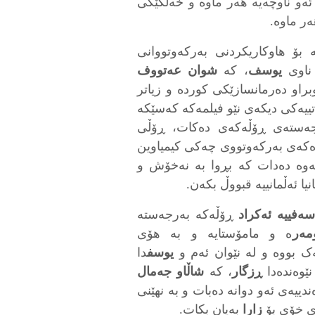
ئەو ناوچەیە هەر ماوە و خەڵکێکی
ر ماوە.
 بۆ هاوکاریکردنی بەرکەوتووانی
 ناوی
یوسف
، کە
شوان عەتووف
براو دەرمانسازێکی کوردە و زیاتر
ایەتییەکی دیکەی نێو فیلمەکە کەسێکە
ەستەی ڕۆڵەکەی دەکات، ڕۆڵی
رەکەی بەرکەوتووی چەکی کیمیاوین
ئەوە دەدات کە بڕوا بە نەخۆش و
ا ئەڵمانییە قبووڵ بکەن.
سەفییە ئەکراد
ڕۆڵەکە بەرجەستە
مەر
ە و مامۆستایە و بە هۆی
ەک بووە و لە نێوان ئەم و
یوسف
دا
نێوەندەدا
ڕزگار
، کە
شاڵاو جەمال
ییەی ئەو دوانە دەبات و بە نهێنی
ەی خۆی بۆ
زارا
بەیان بکات.