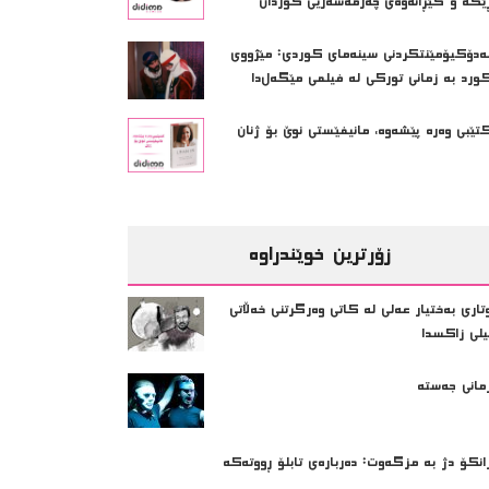
ێگە و گێڕانەوەی چەرمەسەریی کوردان
ەدۆکیۆمێنتکردنی سینه‌ماى کوردى: مێژووی
ورد بە زمانی تورکی لە فیلمی مێگەل‌دا
تێبی وەرە پێشەوە، مانیفێستی نوێ بۆ ژنان
زۆرترین خوێندراوە
تاری بەختیار عەلی لە کاتی وەرگرتنی خەڵاتی
یلی زاکسدا
مانی جەستە
انکۆ دژ بە مزگەوت: دەربارەى تابلۆ ڕووتەکە