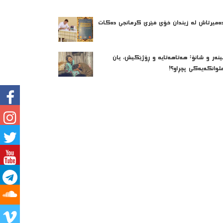
ه‌میرتاش له‌ زیندان خۆی فێری كرمانجی ده‌كات
ینەر و شانۆ: هەتاھەتایە و ڕۆژێکیش، یان
لوانکەیەکی پچڕاو؟!