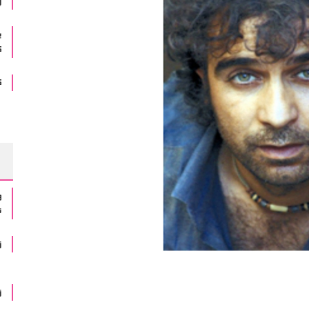
ڕ
ب
ک
ک
و
ن
ز
ز