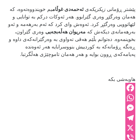
پێشتر ڕۆمانی
زیکزیکه‌
ی
ئه‌حمه‌دی غوڵام
یم خویندووەته‌وه،‌ که‌
هه‌مان وه‌رگێڕ وه‌ری گێرابوو. هه‌ر ئه‌وکات درکم به‌ توانایی و
لێهاتوویی وه‌رگێڕ کرد. ئه‌وه‌ش وای کرد که‌ ئه‌م به‌رهه‌مه‌ و ئه‌و
به‌رهه‌مانه‌ی دیکه‌ش که‌
مه‌ریوان هه‌ڵه‌بجه‌یی
وه‌ری گێراون،‌
بخوینمه‌وه‌. ده‌توانم بڵێم هه‌قی ته‌واوی به‌ وه‌رگێرانه‌که‌ی داوه‌ و
ڕه‌نگه‌ ڕۆمانه‌که‌ به‌ کوردییش بنووسرابایه‌ هه‌ر ئه‌وه‌نده‌
په‌یامه‌که‌ی ڕوون بوایه‌ و هه‌ر هه‌مان تاموچێژی هه‌ڵگرتبا.
هاوبەشی بکە
Facebook
WhatsApp
Messenger
Telegram
X