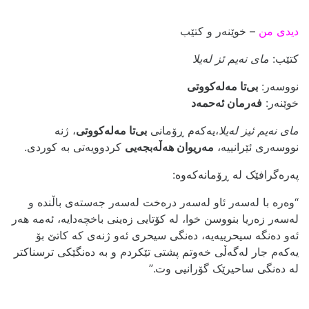
دیدی من
– خوێنەر و کتێب
کتێب:
مای نەیم ئز لەیلا
نووسەر:
بی‌تا مەلەکووتی
خوێنەر:
فەرمان ئەحمەد
مای نەیم ئیز لەیلا
،یەکەم ڕۆمانی
بی
تا مەلەکووتی
، ژنە
نووسەری ئێرانییە،
مەریوان هەڵەبجەیی
کردوویەتی بە کوردی.
په‌ره‌گرافێک له‌ ڕۆمانه‌که‌وه‌:
“وەرە با لەسەر ئاو لەسەر درەخت لەسەر جەستەی باڵندە و
لەسەر زەریا بنووسن خوا، لە کۆتایی زەینی باخچەدایە، ئەمە هەر
ئەو دەنگە سیحرییەیە، دەنگی سیحری ئەو ژنەی کە کاتێ بۆ
یەکەم جار لەگەڵی خەوتم پشتی تێکردم و بە دەنگێکی ترسناکتر
لە دەنگی ساحیرێک گۆرانیی وت.”