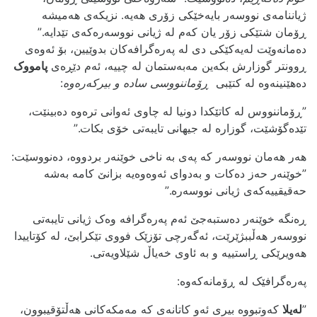
ژیاننامەی نووسەر بایەخێکی زۆری هەیە. نزیکەی هەمیشە
ڕۆمان شتێکی زۆر یان کەم لە ژیانی نووسەرەکەی تێدایە.”
دەمانەوێت لەیەکێکی دی لە پەرەگرافەکان بدوێیین، بۆ ئەوەی
ڕوونتر گوزارش بکه‌ین مەبەستمان لە چییە، ئەم دێڕەی
پامووک
دەهێنینەوە لە کتێبی
ڕۆماننووسی سادە و بیرکەرەوە
:
”ڕۆماننووس لە کاتێکدا دونیا لە چاوی ئەوانی ترەوە دەبینێت،
تێدەگۆشێت، گوزارە لە جیهانی تایبەتی خۆی بکات.”
هەر هه‌مان نووسه‌ر کە پەی بە ناخی خوێنەر بردووە، ده‌نووسێت:
”خوێنەر حەز دەکات و بەدوای ئەوەوەیە بزانێ کامە بەشە
حەقیقییەکەی ژیانی نووسەرە.”
ڕەنگە خوێنەر دەستبەجێ ئەم پەرەگرافە وەک ژیانی تایبەتی
نووسەر هەڵببژێرێت، ئه‌گه‌رچی تۆزێک فووی تێکرابێ، لە کۆتاییدا
هەویرێکی ڕاستییە و بە ئاوی خەیاڵ شێلاویەتی.
پەرەگرافێک له‌ ڕۆمانه‌که‌وه‌:
”
لەیلا
کەوتبووە بیری ئەو کاتانەی کە مەمکەکانی هەڵتۆقیبوون،