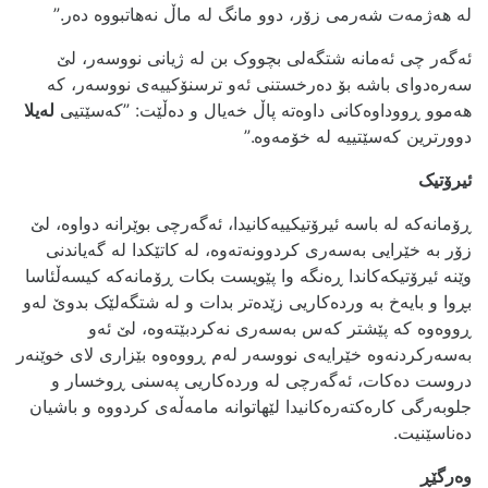
لە هەژمەت شەرمی زۆر، دوو مانگ لە ماڵ نەهاتبووە دەر.”
ئه‌گه‌ر چی ئه‌مانه‌ شتگه‌لی بچووک بن له‌ ژیانی نووسه‌ر، لێ
سه‌ره‌دوای باشه‌ بۆ ده‌رخستنی ئه‌و ترسنۆکییه‌ی نووسه‌ر، که‌
هه‌موو ڕووداوه‌کانی داوه‌ته‌ پاڵ خه‌یال و ده‌ڵێت: ”که‌سێتیی
له‌یلا
دوورترین که‌سێتییه‌ له‌ خۆمه‌وه‌.”
ئیرۆتیک
ڕۆمانەکە لە باسە ئیرۆتیکییەکانیدا، ئەگەرچی بوێرانە دواوە، لێ
زۆر بە خێرایی بەسەری کردوونەتەوە، لە کاتێکدا لە گه‌یاندنی
وێنە ئیرۆتیکەکاندا ڕەنگە وا پێویست بکات ڕۆمانەکە کیسەڵئاسا
بڕوا و بایەخ بە وردەکاریی زێدەتر بدات و لە شتگەلێک بدوێ لەو
ڕووەوە کە پێشتر کەس بەسەری نەکردبێتەوە، لێ ئەو
بەسەرکردنەوە خێرایەی نووسه‌ر له‌م ڕووه‌وه‌ بێزاری لای خوێنەر
دروست دەکات، ئه‌گه‌رچی له‌ ورده‌کاریی پەسنی ڕوخسار و
جلوبه‌رگی کاره‌کته‌ره‌کانیدا لێهاتوانه‌ مامه‌ڵه‌ی کردووه‌ و باشیان
ده‌ناسێنیت.
وه‌رگێڕ