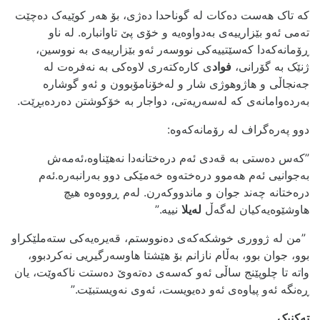
کە تاک هەست دەکات لە گوناحدا دەژی، بۆ هەر کوێیەک دەچێت
تەمی ئەو بێزارییەی بەدواوەیە و خۆی پێ تاوانبارە. له‌ ناو
ڕۆمانه‌که‌دا که‌سێتییه‌کی نووسەر ئەو بێزارییەی بە نووسین،
ژنێک بە گۆرانی،
فواد
ی کارەکتەری لاوەکی بە نەفرەت لە
جەنجاڵی و هاژوهوژی شار و لەخۆنامۆبوون و ئەو گوشارە
بەردەوامانەی کە لەسەریەتی، دواجار به‌ خۆکوشتن ده‌رده‌بڕێت.
دوو پەرەگراف له‌ رۆمانه‌که‌وه‌:
”کەس دەستی بە قەدی ئەم درەختانەدا نەهێناوە،ئەمەش
بەجوانیی ئەم هەموو درەختەوە خەمێکی دوو بەرانبەرە.ئەم
درەختانە چەند جوان و ماندووکەرن. لەم ڕووەوە هیچ
هاوشێوەیەکیان لەگەڵ
لەیلا
نییە.”
”من لە ژووری خوشکەکەی دەنووستم، قەیرەیەکی ستەملێکراو
بوو، جوان بوو، بەڵام نازانم بۆ هێشتا هاوسەرگیریی نەکردبوو،
واتە تا چلوپێنج ساڵی ئەو کەسەی دەتەوێ دەستت ناکەوێت، یان
ڕەنگە ئەو پیاوەی ئەو دەیویست، ئەوی نەویستبێت.”
ته‌کنیک