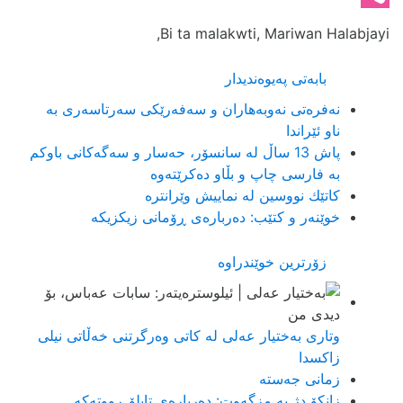
Viber
Bi ta malakwti, Mariwan Halabjayi,
بابەتی پەیوەندیدار
نەفرەتی نەوبەهاران و سەفەرێکی سەرتاسەری بە
ناو ئێراندا
پاش 13 ساڵ لە سانسۆر، حەسار و سەگەکانی باوکم
بە فارسی چاپ و بڵاو دەکرێتەوە
كاتێك نووسین لە نماییش وێرانترە
خوێنەر و کتێب: دەربارەی ڕۆمانی زیكزیکە
زۆرترین خوێندراوە
وتاری بەختیار عەلی لە کاتی وەرگرتنی خەڵاتی نیلی
زاکسدا
زمانی جەستە
زانکۆ دژ بە مزگەوت: دەربارەى تابلۆ ڕووتەکە