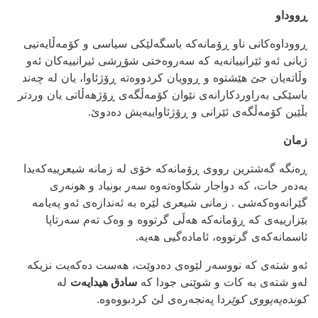
ڕووداو
ڕووداوەکانی ناو ڕۆمانەکە باسگەلێکی سیاسی و کۆمه‌ڵایه‌تیی
ژیانی ئه‌و ئێرانییانه‌یه‌ که‌ سه‌روه‌ختی شۆڕشی ئیرانییه‌کان ئه‌و
وڵاته‌یان جێ هێشتوه‌ و ڕوویان کردووه‌ته‌ ڕۆژئاوا، یان له‌ چه‌ند
باسێکی بەراوردکارانەی نێوان کۆمەڵگەی ڕۆژهەڵاتی یان وردتر
بڵێین کۆمەڵگەی ئێرانی و ڕۆژئاواییەیش ده‌دوێ.
زمان
ڕه‌نگه‌ گه‌شترین رووی ڕۆمانه‌که‌ خۆی له‌ زمانه‌ شیعرییه‌که‌یدا
به‌ده‌ر خات، که‌ دواجار شکاوه‌ته‌وه‌ سه‌ر بونیاد و هونه‌ری
گێرانه‌وه‌که‌شی . زمانی شیعری لێره‌ به‌ ئه‌ندازه‌ی ئه‌و په‌یامه‌
بێزارییه‌ی که‌ ڕۆمانه‌که‌ هه‌ڵی گرتووه‌ و وه‌ک ته‌م سه‌رتاپا
ئاسمانه‌که‌ی گرتووه‌، ئاماده‌گیی هه‌یه‌.
ئه‌و شته‌ی که‌ نووسه‌ر لێوه‌ی ده‌دوێت، هه‌ست ده‌که‌یت نزیکه‌
له‌و شته‌ی به‌ کات و شوێنی جودا که‌
سادق هیدایه‌ت
له‌
کونده‌پەپووی کوێر
دا په‌نجه‌ره‌ی لێ کردبووه‌وه‌.