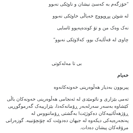
”خۆزگەم بە کەسێ نیشان و ناوێکی نەبوو
لە شوێن پڕوپووچ خەیاڵی خاوێکی نەبوو
نەک وەک من و تۆ کوندەپەپوو ئاسایی
چاوی لە قەڵایەک بوو، کەلاوێکی نەبوو”
بی تا مەلەکوتی
خه‌یام
پیربوون به‌دیار هه‌ڵوه‌رینی خه‌ونه‌کانه‌وه‌
تەمی بێزاری و نائومێدی لە ئەنجامی هەڵوەرینی خەونەکان باڵی
کێشاوە بەسەر سەرلەبەر ڕۆمانەکەدا، بێزارییەک گه‌رموگوڕیی
ڕۆژهه‌ڵاتییه‌کان ده‌کوژێت! بەگشتی ڕۆماننووس لە
پەنجەرەیەکی دیکەوە لە جیهان دەدوێت کە چۆنچۆنییە. گوزەرانی
مرۆڤەکان پیشان دەدات.