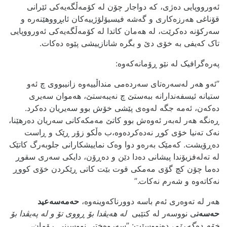
ئەورووپایی ده‌ژی، کە دواجار چۆن لە کۆمەڵگەیەکی ئێرانی
قۆناغی هەرزەکاری و گەشە فیسیۆلۆژییەکان ئابڕووهێنەرە و
سەرکۆنه‌ دەکرێت، لە هەمان کاتدا لە کۆمەڵگەیەکی ئەورووپایی
تاک کەیفی به‌ خۆی دێ و بگره‌ شانازییشی پێوه‌ ده‌کات.
په‌ره‌گرافیک له‌ نێو ڕۆمانه‌که‌وه‌:
”ئەو هەر لەسەرەتای سەردەمی منداڵییەوە زانیبووی چ ئەو
ستیانە ئیسفەندارانە ببەستێ چ نەیبەستێ، هەموان سەیری
دەکەن، ئەمە جگە لەوەی پێشی خۆش بوو سەیریان دەکرد.
ڕەنگە هەر لەبەر ئەوەش بوو کاتێ مەمکەکانی سەریان دەرهێنا،
نەک تەنیا خۆی کوڕ نەدەکردەوە،ب ەڵکو زۆر ڕێک و ڕاست
دەڕۆیشت. کەمێک بەرەو دوا وەک نماییشکارانی جلوبەرگ کاتێک
لە تەلەفزیۆندا پیشانی دەدا دێن و دەڕۆن، دایکی سەری سقوڕ
دەما چۆن کچ گۆی مەمکی قوت بێت کاتی ڕێکردن خۆی کووڕ
نەکاتەوە و شەرم نەکات.”
هەر لە تەوەری ئەم باسە دوورناکەوینەوە،
حەمەسەعید
حەسەن
ی نووسەر لە کتێبی
لە هەیڤدا بۆ ڕووی تۆ و لە پەیڤدا بۆ
خۆم دەگەڕێم
، دەنووسێت: ”سەروەختی نووسینی ڕۆمان،