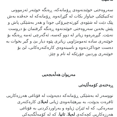
سەروەختی خوێندنەوەی ڕۆمانه‌که‌، ڕەنگە خوێنەر ئەزموونی
تەکنیکێکی جیاواز بکات لە گێڕانەوە. ڕۆمانه‌که‌ له‌ حه‌ڤده‌ به‌ش
پێک دێت له‌ شێوه‌ی کورته‌چیرۆکی جودا و هه‌ر به‌شێکی پاش و
پێش بخه‌ین سه‌روه‌ختی خوێندنه‌وه‌ ڕه‌نگه‌ گرفتمان بۆ دروست
نه‌بێت. گیڕه‌ره‌وه‌ زیاتر لە دوو کەسه،‌ ئەگەرچی ئەمە ڕەنگە بۆ
خوێنەری سادە تەمومژاویی زیاتری پێوە دیار بێ و گیر بخوات بە
دەست جوداکردنەوە و ناسینەوەی کارەکتەرەکانی، لێ بۆ
خوێنەری وردبین جۆرێکە لە تام و چێژ.
مەریوان هەڵەبجەیی
ڕه‌خنه‌ی کۆمه‌ڵایه‌تی
نووسه‌ر لە بەشێکی ڕۆمانەکە دەیەوێت لە قۆناغی هەرزەکاریی
ئافرەت بدوێت، بە بیرهێنانەوەی ژیانی
لەیلا
ی کارەکتەری
سه‌ره‌کی، که‌ له‌
ئێران
ژیاوه‌ و بەراوردکردنی بە قۆناغی
هەرزەکاریی کچەکەی
لەیلا
،
تانیا
، که‌ لە کۆمەڵگەیەکی