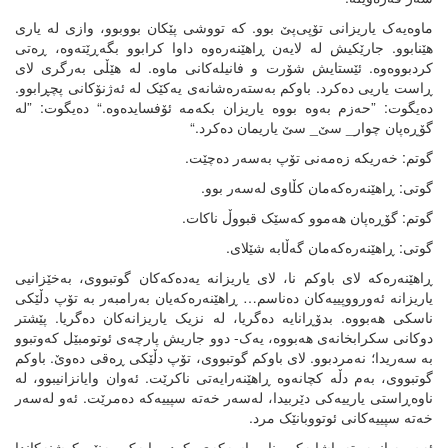
ماوەیەک یاریزانی تۆپی‌پێ بوو. کە تووشی پێکان بووبوو، وازی لە یاری
هێنابوو. جارێکیش لە لایەن ڕاهێنەرەوە داوا کرابوو بگەڕێتەوە، ڕەتی
کردبووەوە. ئێستایش شۆرت و فانیلەکانی ماوە. لە هێڵی بەرگری لای
ڕاست یاریی دەکرد. باوکم بەستەرەشانەی یەکێک لە ئەژنۆکانی پچڕابوو.
دەیگوت: ”حەزم بەوە بووە یاریزان بکەمە ئۆفسایدەوە.“ دەیگوت: ”لە
گۆڕەپان چوار_ سێ_ سێ یاریمان دەکرد.“
گوتم: خەریکە زەمەنی تۆپ بەسەر دەچێت.
گوتی: ڕاهێنەرەکەمان کڵاوی لەسەر بوو.
گوتم: گۆڕەپان هەموو کەسێک قبووڵ ناکات.
گوتی: ڕاهێنەرەکەمان گەڵابە شێلای.
ڕاهێنەرەکە لای باوکم نا، لای یاریزانە یەدەکەکان گوتبووی، بەخێزانیی
یاریزانە ئەورووپییەکان دەناسم… ڕاهێنەرەکەیان بەرامبەر بە تۆپ دڵێکی
ناسکی هەبووە. بدۆڕانایە دەگریا، لە نزیک یاریزانەکان دەگریا. پێشتر
دوکانی سکرابخانەی هەبووە، یەک- دوو جاریش پارچەی ئوتومبێل کەوتبوو
بە سەریدا؛ نەمردبوو. لای باوکم گوتبووی، تۆپ دڵێکی ڕەقی دەوێ. باوکم
گوتبووی، بەم دڵە کچانەوە ڕاهێنەرایەتی ناکرێت. ئەوان وایانزانیبوو، لە
ناوەڕاستی یارییەکی دێربیدا، لەسەر خەتە سپییەکە دەمرێت. ئەو لەسەر
خەتە سپییەکانی ئوتووبانێک مرد.
ئەم بەیانییە تەماشایەکی ناو پاسەکەی کرد، بایەک بەنێو کوشنەکاندا