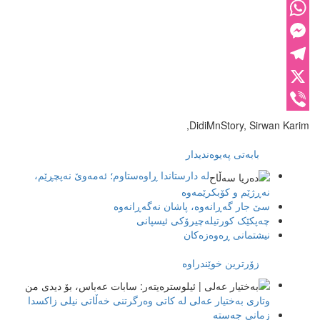
Facebook
WhatsApp
Messenger
Telegram
X
Viber
DidiMnStory, Sirwan Karim,
بابەتی پەیوەندیدار
لە دارستاندا ڕاوەستاوم؛ ئەمەوێ نەپچڕێم،
نەڕژێم و کۆبکرێمەوە
سێ جار گەڕانەوە، پاشان نەگەڕانەوە
چەپکێک کورتیلەچیرۆکی ئیسپانی
نیشتمانی ڕەوەزەکان
زۆرترین خوێندراوە
وتاری بەختیار عەلی لە کاتی وەرگرتنی خەڵاتی نیلی زاکسدا
زمانی جەستە