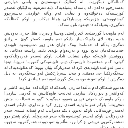
کەناڵەکان دەگۆڕێت. لە کەناڵێک دەیوەستێنێ و باسی خواردنی
بەسەرچوو دەکەن. لە پاسەکە پشیلەیەک دێتە دەرەوە. یەکێکیان لەسەر
کورسییەک دەخولێتەوە و دەڵێ، ئەم وڵاتە خواردنی بەسەرچوو
کوشتوویەتی. بێژەرەکە پرسیارێکی بێمانا دەکات و باوکم کەناڵەکە
دەگۆڕێ. پشیلەکە دەچێتەوە ناو پاسەکە.
لەم ماوەیەدا گورچیلەی لای ڕاستی وەستا و دەریان هێنا. حەزی بەوەیش
هەیە بچێتە لای چاویلکەساز. دایکم ئەم ماوەیە کەمتر گوێ لە ڕادیۆ
دەگرێ، بەڵام لە حەمامدا وەک جاران هەر زۆر دەمێنێتەوە. ئاوێنەی
حەمامەکەمان تەڵخ بووە و بەردەوام بۆڵەی دێت. ڕاست دەکات، بە
ڕووتییش ئاوێنەکە جوان نیشانت نادات. باوکم لەسەر قەرەوێڵەکەوە
گوتی: ”لەم حەفتەیەدا ئاوێنەیەک دێنم. ئاوێنەیەکی گەورە.“ نەیهێنا. ئینجا
باسی ئەو لەتەئاوێنەیەی کرد لە سەربازگە پێیان بووە: ”لەتەئاوێنەیەک لە
سەنگەرێکدا جێ دەمێنێ و چەند سەربازێکیش لەو سەنگەرەدا بە دیل
دەگیرێن.“ باوکم ئەو شەوە بە یەک گورچیلەوە ئەم قسانەی کرد!
هەموو شتەکان لەم ماڵەدا ساردن، پاسەکە لە کۆڵانەکەدا ساردە، کاشی و
کەوانتەر و دیوارەکان ساردن. تەنانەت قاوەکانیش بە گەرمی ساردن!
باوکم ماوەیەک خەونی فڕینی هەبوو، دەیگوت: ”گوو بە عەدالەت، مێش
دەفڕێت.“ باوکم ئەو ماوەیە قسەی زۆری کرد و نەفڕی. دایکم قسەی
لەسەر فڕینەکانی باوکم نەبوو. دایکم دەیزانی، ئەم قسانە قسەی سەر
قەرەوێڵەن. باوکم لەسەر کوشنەوە هاتە سەر قەرەوێڵە. باوکم پێشتر دوو
نەشتەرگەریی تریشی بۆ کرابوو، بەڵام بۆ ئەو دوو نەشتەرگەرییە نەچووە
سەر قەرەوێڵە.