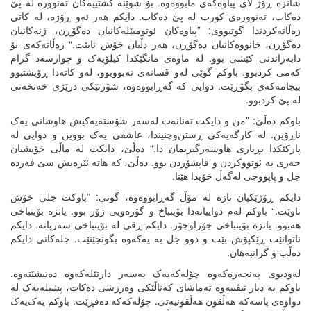
شانزە ڕۆژ لای پیاوەکەی مابووەوە. بۆ شوێنە گشتییەکان تەنوورە لە پێ
دەکات، تەنوورەی کورت لە پێ دەکات. دایکم هەر ئەو ڕۆژە، لە کاتی
زەڵاتەکردندا گوتبووی: ”پیاوەکان ئوتومبێلەکانیان دەگۆڕن، ژنەکانیان
دەگۆڕن، خانووەکانیان دەگۆڕن، هەر دڵیان خۆش نابێت.“ زەڵاتەکەی بۆ
دابەزاندنی کێشی بوو. لە ماوەی مانگێکدا کیلۆیەک و چوارسەد گرام
کەمی کردبوو. باوکم گوێی لەو قسانەی نەبووبوو، لەو کاتەدا ڕۆیشتبوو
بیجامەکەی بگۆڕێت. دوایی کە گەڕابووەوە، شۆرتێکی درێژی خەتخەتی
لە پێ کردبوو.
باوکم دەڵێ: ”من و دایکت تەنانەت لەسەر شۆستەیەکیش هاوشانی یەک
ناڕۆین. لە کارگەیەکی ڕستن‌وچنیندا، عاشقی یەک بووین و دوایی لە
پارکێکدا بڕیاری هاوسەرگیریمان دا.“ دەڵێ، دایکت لە ماڵی خۆیشیان
حەزی بە ئوتووکردن و قاپشۆردن بوو. دەڵێ، کە هاتە ئێرەیش سێ فەردە
جل و پاپووجی لەگەڵ خۆیدا هێنا.
دایکم ڕۆژێکیان تازە لە مۆڵ گەڕابووەوە، گوتی: ”باوکت جلی خۆش
ناوێت.“ باوکم لەم دواییانەدا بۆینباخ و گۆرەویی زۆر بوو. یانزە بۆینباخی
هەبوو. یانزە بۆینباخی جۆراوجۆر. دایکم ڕقی لە بۆینباخی سەرپانە. دایکم
ناتوانێت ڕێکپۆش بێت و دوو جل بە یەکەوە بگونجێنێت. جلەکانی دایکم
دەڵب و گرانبەهان.
لەودیوی پەنجەرەکەوە چۆلەکەیەک بەسەر دارتێلەکەوە دەنیشێتەوە.
باوکم بە دیار تیڤییەوە تەماشای کەناڵێکی وەرزشی دەکات، پشیلەیەک لە
دواوەی پاسەکە هەڵقون هەڵقونیەتی. چۆلەکەکە دەفڕێت. باوکم یەک‌یەک