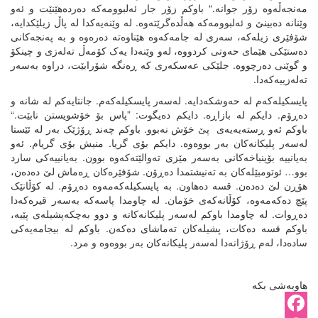
مەنجەڵەوە زۆر جوانە.“ باوکم زۆر جار ئەلبوومەکە دەردەهێنێت و ئەو
وێنانە دەبینێ و ئەلبوومەکە هەڵدەگرێتەوە. لە وێنەیەکدا لە پاڵ زیلێکدایە،
شۆفێری زیلەکە، سەری لە جامەکەوە هێناوەتە دەرەوە و بە پەنجەکانی
دەستێکی هێمای حەوتی کردووە، لەو وێنەدا یەک کۆمەڵ تەلەزی و چینکۆ
و گوێنی دەرچووە. جلێکی عەسکەری کە ڕەنگە شۆرابێت، دراوە بەسەر
تەلەزییەکەدا.
پایسکیلەکەم لە حەوشکەدایە. لەسەر پایسکیلەکەم. جانتایەکم لە شانە و
دەڕۆم. دایکم لە بازاڕە. دایکم دەیگوت: ”پاس بۆ خۆشویستن نابێت.“
باوکم ئەو ڕستەیەیەی پێ خۆش نەبوو. باوکم چەند ڕۆژێک بەر لە ئێستا
لەسەر پلیکانەکان بەر بووەوە. دایکم بۆی گریا. منیش بۆی گریام. ئەو
بەیانییە بۆینباخەکانی بەسەر مێزی تەوالێتەکەوە بوون. بەیانییەکی سارد
بوو… ئوتومبێلەکان بە تەنیشتمدا دەڕۆن. شۆفێرەکان ڕەماش لێ دەدەن،
هۆڕن لێ دەدەن. قسە دەهاون. بە پایسکیلەکەمەوە دەڕۆم. لە کۆڵانێک
پێچ دەکەمەوە، کۆڵانەکەی خۆمان. لە چاومدا پاسەکە بەسەر قیرەکەدا
دەڕوات. لە چاومدا باوکم لەسەر پلیکانەکانە و دوو بەچکەپشیلەی پێیە،
باوکم قسە دەکات، پشیلەکان تەماشای دەکەن. باوکم لە بیجامەیەکی
سادەدا، لەم ڕۆژانەدا لەسەر پلیکانەکان بەر بووەوە و مرد.
هاوبەشی بکە