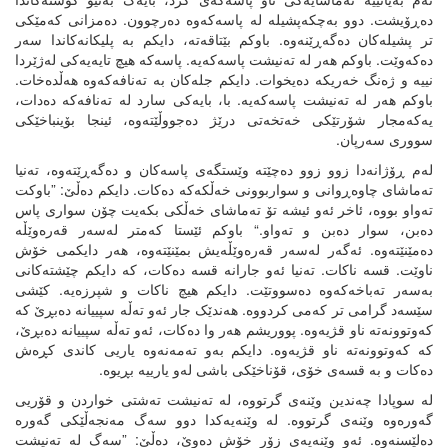
دەڕۆیشت. دوو بەچکەپشیلە لە پاسەکەوە دەرچوون. دەمزانی کەمێکی
تر پشیلەکان دەگەڕێنەوە. باوکم بێتاقەتە، دایکم بە پلیکانەکاندا سەر
دەکەوێت. باوکم هەر لە تەنیشت پاسەکەیە. پاسەکە هیچ تایەیەکی لەژێردا
نییە و ژەنگ خەریکە دەیخوات. دایکم جلەکان بە تەنافەکەوە هەڵدەخات.
باوکم هەر لە تەنیشت پاسەکەیە. با، بایەکی سارد لە تەنافەکە دەدات،
یەکەمجار شۆرتێکی خەتخەتی درێژ دەجووڵێتەوە، ئینجا بۆینباخێکی
سووری سەرپان.
لەم ڕۆژانەدا زوو زوو دەچێتە وێستگەی پاسەکان و دەگەڕێتەوە، تەنیا
تەماشای چاوەڕوانی و سواربوونی خەڵکەکە دەکات. دایکم دەڵێ: ”باوکت
تەواو بووە، ئاخر ئەو ئیشە تۆ تەماشای خەڵکی بکەیت چۆن سواری پاس
دەبن، سوار دەبن و تەواو.“ باوکم ئێستا کەمتر لەسەر قەرەوێڵە
دەمێنێتەوە. ئەگەر لەسەر قەرەوێڵەیش بمێنێتەوە، هەر دایکمی خۆش
ناوێت. قسە ناکات. تەنیا ئەو جارانە قسە دەکات، کە دایکم چێشتەکانی
بەسەر تەباخەکەوە دەسووتێت. دایکم هیچ ناکات و شپرزەیە. کێشی
سێسەد گرامی تر کەمی کردووە. هەندێک جار ئەو تەڵە سپییانە دەبڕێ کە
کەوتوونەتە ناو قژیەوە. پووریشم هەر وا دەکات، ئەو تەڵە سپییانە دەبڕێ،
کە کەوتوونەتە ناو قژیەوە. دایکم بەو تەمەنەوە یاریی کاندی کڕەش
دەکات و بە قسەی خۆی، قۆناخێکی باشی لەو یارییە بڕیوە.
لە سوپادا چەندین وێنەی گرتووە، لە تەنیشت تەشتی خواردن و قۆریی
گەورەوە وێنەی گرتووە. لە وێنەیەکدا دوو سەگ مەنجەڵێکی گەورە
دەلێسنەوە. ئەو وێنەیەی زۆر خۆش دەوێ، دەڵێ: ”سەگ لە تەنیشت