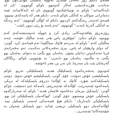
تەنانەت هۆڕنەکەیشی لەکار کەوتبوو. باوکم گوتبووی: ”نان لە
تایەکانیدایە.“ باوکم بە بۆینباخێکەوە گوتبووی نان لە تایەکانیدایە. ئێمە
دەمانزانی سوکان بە کەڵکی باوکم نایەت. دایکم هەر کە پاسەکەی بینیبوو،
قسەی لەسەر ڕەنگەکەی کردبوو. دایکم لە کۆڵان گوتبووی: ”ئەم ڕەنگە
بە کەڵکی گەرما نایەت.“ گوتبووی: ”ئەم پاسە بۆ ڕێی دوور نابێت.“
ڕۆژبەڕۆژ بێتاقەتییەکانی زیادی کرد و جووڵە ئەنیمەیشنەکەی کەم
بووەوە. باوکم دەڵێ: ”شۆفێری پاس هەر چەند ساڵێک خۆشە، چەند
ساڵێکی کەم.“ باوکم لە بەردەم قاپێک سپاگێتیدا ئەم قسانەی کرد، گوتی:
”لە دوای وازهێنان لە پاس، بیری نەفەرەکانی دەکەیت. ئەو نەفەرانەی
فریا نەدەکەوتن ددانیان بشۆن. پەلەیان بوو بگەن بە دەوام، پەلەیان بوو
بگەن بە ماڵەوە، پەلەیان بوو دابەزن.“ بە بۆچوونی باوکم، ڕێگاکان
گەرمایان بێت یان سەرما، یان تەڕ بن، هەر ناخۆشە.
لەودیوی پەنجەرەکەوە پایسکیلێک هەیە. پایسکیلێکی تەزیو. باوکم
پایسکیلیشی خۆش دەوێت، خۆی گوتی، پایسکیلیشم خۆش دەوێ. دوێنێ
پایسکیلەکەم شۆرد. کاتێک بە کۆڵاندا دەڕۆم پایسکیلەکە لە نزیکی
پاسەکەوە تێدەپەڕێت. کۆڵانەکە تێدەپەڕێنم، پاسەکە جێ دەمێنێت. باوکم
گوتی: ”پایسکیل بیرمان دەخاتەوە قاچمان هەیە.“ باوکم لە سەربازگەوە
پایسکیلی خۆش ویستبوو. خۆی گوتی: ”لیواکەمان پایسکیلێکی لێ بوو.
پایسکیلێکی تایەباریک.“ دایکم هیچ قسەیەکی لەسەر پایسکیل نییە.
کۆڵانەکەمان دوو پایسکیلی تریشی تێدایە. دوو پایسکیل شەوان بە
شۆستەکاندا تێدەپەڕن…