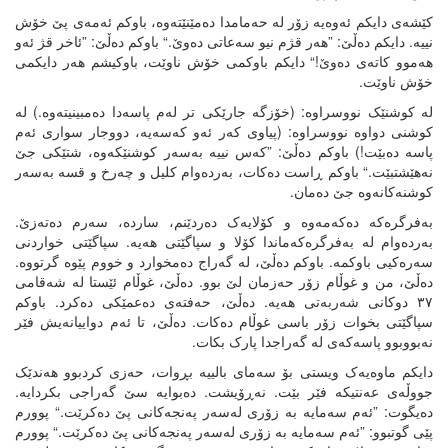
کێشەی دایکم ئەوەیە زۆر لە حەمامدا دەمێنێتەوە، باوکم ئەمەی پێ خۆش
نییە. دایکم دەڵێ: ”هەر قژم نیو سەعاتی دەوێ.“ باوکم دەڵێ: ”ئاخر قژ ئەو
هەموو کاتەی دەوێ!“ دایکم باوکمی خۆش ناوێت، باوکیشم هەر دایکمی
خۆش ناوێت.
لە کوشنێک نووسراوە: (خۆزگە جارێکی تر لەم پاسەدا دەمبینیتەوە.) لە
کوشنی دواوە نووسراوە: (پیاوی کەر ئەو کەسەیە، دووجار سواری ئەم
پاسە دەبێت!) باوکم دەڵێ: ”کەس نییە بەسەر کوشنێکەوە، شتێکی جێ
نەهێشتبێت.“ باوکم ڕاست دەکات، بەردەوام کلیل و چەرخ و قسە بەسەر
کوشنەکانەوە جێ دەمان.
بەفرگرەکە دەکەمەوە و کۆلایەک دەردێنم، ساردە، سەرم دەتەزێ.
بەردەوام لە بەفرگرەکەماندا کۆلا و سپاگێتی هەیە. سپاگێتی خواردنی
سەرەکیی باوکمە. باوکم دەڵێ، لە گەراج دەمخوارد و خووم پێوە گرتووە.
دەڵێ، من و غوڵام زۆر حەزمان لێ بوو. دەڵێ، غوڵام ئێستا لە شەقامی
٣٧ دوکانی شەربەتی هەیە. دەڵێ، حەفتەی دەعمێکی دەکرد. باوکم
سپاگێتی بخوات زۆر باسی غوڵام دەکات. دەڵێ، تا ئەم دواییانەیش فێر
نەبووبوو پاسەکەی لە گەراجدا پارک بکات.
دایکم ماوەیەک ویستی بۆ سەمای بالییە بڕوات، حەزی کردبوو هەندێک
جووڵەی عەنتیکە فێر بێت. نەڕۆیشت. دەبوایە سێ گەراجی بکردایە.
دەیگوت: ”ئەم سەمایە بە زۆری لەسەر پەنجەکانی پێ دەکرێت.“ پوورم
پێی گوتبوو: ”ئەم سەمایە بە زۆری لەسەر پەنجەکانی پێ دەکرێت.“ پوورم