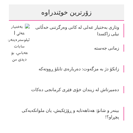
زۆرترین خوێندراوە
وتاری بەختیار عەلی لە کاتی وەرگرتنی خەڵاتی
نیلی زاکسدا
زمانی جەستە
زانکۆ دژ بە مزگەوت: دەربارەى تابلۆ ڕووتەکە
ده‌میرتاش له‌ زیندان خۆی فێری كرمانجی ده‌كات
بینەر و شانۆ: هەتاھەتایە و ڕۆژێکیش، یان ملوانکەیەکی
پچڕاو؟!