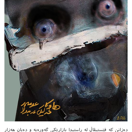
دەزانن کە فێستیڤاڵ لە ڕاستیدا بازاڕێکی گەورەیە و دەیان هەزار