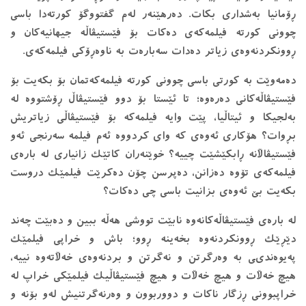
ڕۆمانیا بەشداری بکات. دەرهێنەر لەم گفتووگۆ کورتەدا باسی
چوونی کورتە فیلمەکەی دەکات بۆ فێستیڤاڵە جیهانیەکان و
ڕوونکردنەوەی زیاتر دەدات سەبارەت بە ناوەڕۆکی فیلمەکەی.
دەمەوێت بە کورتی باسی چوونی کورتە فیلمەکەتمان بۆ بکەیت بۆ
فێستیڤاڵەکانی دەرەوە؛ تا ئێستا بۆ دوو فێستیڤاڵ ڕۆشتووە لە
بەلجیکا و ئیتاڵیا، پێت وایە فیلمەکە بۆ فێستیڤاڵی زیاتریش
بڕوات؟ هۆکاری ئەوەی کە وای کردووە ئەم فیلمە سەرنجی ئەو
فێستیڤاڵانە ڕابکێشێت چییە؟ خوێنەران کاتێک زانیاری لە بارەی
فیلمەکەی تۆوە دەزانن، دەپرسن چۆن دەکرێت فیلمێک دروست
بکەیت بێ ئەوەی بزانیت باسی چی دەکات؟
لە بارەى فێستیڤاڵەکانەوە نابێت تووشى هەڵە ببین و دەبێت چەند
دێڕێک ڕوونکردنەوە بخەینە ڕوو؛ باش و خراپى فیلمێک
پەیوەندىی بە وەرگرتن و نەگرتن و بردنەوەى خەڵاتەوە نییە،
هیچ خەڵات و هیچ خەڵات و هیچ فێستیڤاڵیک فیلمێکى خراپ لە
خراپبوونى ڕزگار ناکات و دووربوون و وەرنەگرتنیش لەو بۆنە و