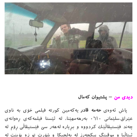
دیدی من
–
پشتیوان کەمال
پاش ئەوەی
حەمە قادر
یەکەمین کورتە فیلمی خۆی بە ناوی
عێراق.سلێمانی ٠٦١٠ بەرهەمهێنا، لە ئێستا فیلمەکەی ڕەوانەی
چەند فێستیڤاڵێک کردووە و بڕیارە لەهەر سێ فێستیڤاڵی ڕۆم لە
ئیتاڵیا و موڤینگ پیکچەرز لە بەلجیکا و شۆڕت تو زە پۆینت لە