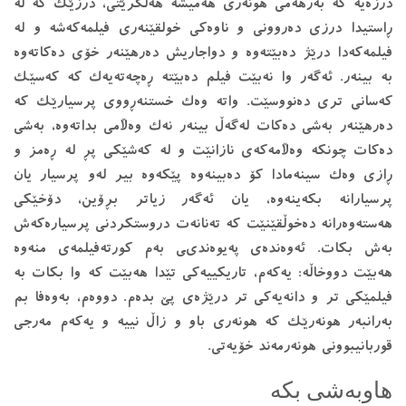
درزەیە کە بەرهەمى هونەرى هەمیشە هەڵگرێتى، درزێک کە لە
ڕاستیدا درزى دەروونى و ناوەکى خولقێنەرى فیلمەکەشە و لە
فیلمەکەدا درێژ دەبێتەوە و دواجاریش دەرهێنەر خۆى دەکاتەوە
بە بینەر. ئەگەر وا نەبێت فیلم دەبێتە ڕەچەتەیەک کە کەسێک
کەسانى ترى دەنووسێت. واتە وەک خستنەڕووى پرسیارێک کە
دەرهێنەر بەشى دەکات لەگەڵ بینەر نەک وەڵامى بداتەوە، بەشى
دەکات چونکە وەڵامەکەى نازانێت و لە کەشێکى پڕ لە ڕەمز و
ڕازى وەک سینەمادا کۆ دەبینەوە پێکەوە بیر لەو پرسیار یان
پرسیارانە بکەینەوە، یان ئەگەر زیاتر بڕۆین، دۆخێکی
هەستەوەرانە دەخوڵقێنێت کە تەنانەت دروستکردنى پرسیارەکەش
بەش بکات. ئەوەندەى پەیوەندىی بەم کورتەفیلمەى منەوە
هەبێت دووخاڵە: یەکەم، تاریکییەکى تێدا هەبێت کە وا بکات بە
فیلمێکى تر و دانەیەکى تر درێژەى پێ بدەم. دووەم، بەوەفا بم
بەرانبەر هونەرێک کە هونەرى باو و زاڵ نییە و یەکەم مەرجى
قوربانیبوونى هونەرمەند خۆیەتى.
هاوبەشی بکە