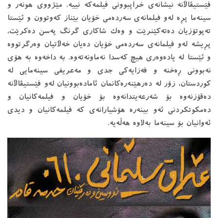
فێستیڤاڵانە نیشانەى خراپبوونى فیلمەکە نییە. مێژووى هونەر و
سینەما پڕە لەو فیلمانەى سەردەمى خۆیان بێناز کەوتوون و ئێستا
تەپوتۆزیان دەتەکێنرێت و وەک شاکارى گرنگ پەسن دەکرێت،
پڕیشە لەو فیلمانەى سەردەمى خۆیان دەیان خەڵاتیان وەرگرتووە
و ئێستا لە یادەوەرى هیچ کەسدا نەماونەتەوە. بە داخەوە بە هۆى
نەبوونى ڕەخنە و فەزایەکى جدی و مەعریفى سینەمایى لە
کوردستان، زۆر لە دەرهێنەرەکانمان ئامادەبوونیان لەو فێستیڤاڵانە
دەقۆزنەوە بۆ شەرعەیتدانەوە بۆ خۆیان و فیلمەکانیان و
دەمکوتکردنى ئەو بینەرە هۆشیارانەى کە فیلمەکانیان و دیدى
ئەوانیان بۆ سینەما بەلاوە هەڵەیە.