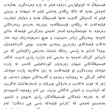
فێستیڤاڵ لە کونوقوژبنی دنیاوە فیلم بە پارە وەردەگرن. هەڵبەت
ئەوەش هەیە کە تاکە ڕێگەی پەخشی فیلم لە جیهاندا و بینینی
فیلم لە ئاستێکی گەورە، تەنها فێستیڤاڵ هەیە و دواجار ناچاریت
فیلمەکەت لە ڕێگەی فێستیڤاڵەوە بنێریتە بەردەم بینەرەکانی
دەرەوە. بە خۆشحاڵییەوە لەبەر ئەوەى وەرگرتنى فیلمەکە ماناى
ئەوەیە بینەرێکى زیاتر دەیبنێت و هیچ دەرهێنەرێک نییە حەز
نەکات فیلمەکەى زۆرترین بینەرى هەبێت. بۆچى کاردانەوەیان
بووە؟ نازانم بە ڕاستى، ڕەنگە شتێک سەرنجى ڕاکێشابن کە من
نایزانم. گرنگ ئەوەیە بە مەرجى ئەو بازاڕە ڕازى نەبیت، ئەگەر
فێستیڤاڵەکانى جیهان زۆربەیان کورتەفیلمى کەمتر لە پازدە
خولەک وەردەگرن تۆ فیلمەکەت بە زۆر نەکەیتە پازدە خولەک،
ئەگەر گرنگى بە ڕووداوە زیندوو و گەرمەکانى جیهان دەدەن، تۆ
زۆر لە خۆت نەکەیت و بەرۆکى چیرۆک و بەسەرهاتێک نەگریت
کە نایناسیت و ناتوانى لەگەڵى بژیت. من لەم ڕووەوە ئاسوودەم
کە بە مەرجە باوەکانى فێستیڤاڵەکان ڕازى نەبووم و ناشبم.
مەبەستم لەوەى کە ”نازانم فیلمەکە باسى چى دەکات” ئەو