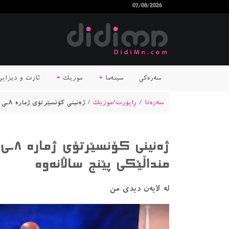
07/08/2026
سەرەکی
سینەما
موزیک
ئارت و دیزای
سەرەتا
/
ڕاپۆرت
/
موزیک
/ ژەنینی کۆنسێرتۆی ژمارە ٨ـی مۆزارت لە لایەن منداڵێکی پێنج ساڵانەوە
ژەنینی
منداڵێکی پێنج ساڵانەوە
لە لایەن دیدی من