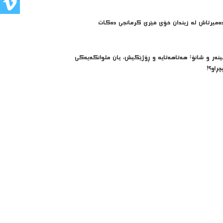
ه‌میرتاش له‌ زیندان خۆی فێری كرمانجی ده‌كات
ینەر و شانۆ: هەتاھەتایە و ڕۆژێکیش، یان ملوانکەیەکی
چڕاو؟!