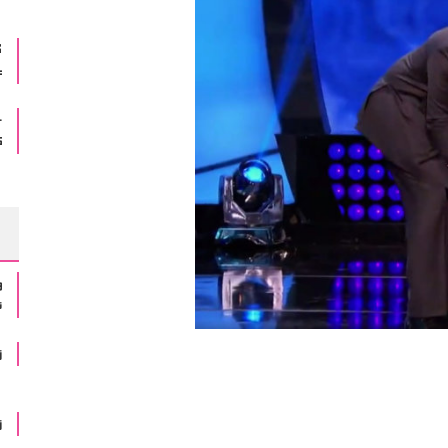
گ
ع
ک
و
ن
ز
ز