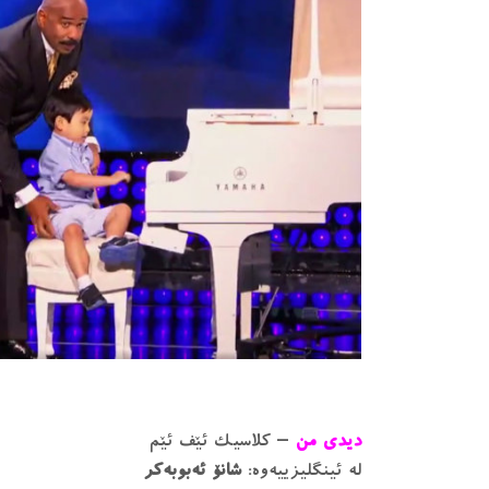
دیدی من
– کلاسیک ئێف ئێم
لە ئینگلیزییەوە:
شانۆ ئەبوبەکر