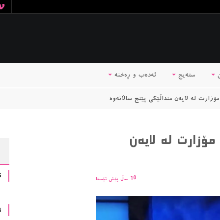
ن
ستەیج
ئه‌ده‌ب و ڕه‌خنه‌
 کۆنسێرتۆی ژمارە ٨ـی مۆزارت لە لایەن
ک
10 ساڵ پێش ئێستا
ک