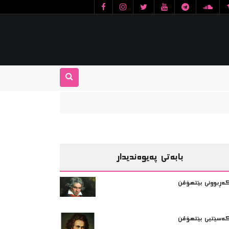
بابەتی پەیوەندیدار
ەڕبوونی بێتهۆڤن
ەسێتیی بێتهۆڤن