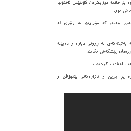
ە بۆ خانمە موزیکژەن
کۆنتێس ئەنتۆنیا
باش بوو.
بەرز هەیە، کە
مۆزارت
بە زۆری لە
 بەتینەکەی بە ڕوونی دیارە و دەبێتە
ورەمان پێشکەش بکات.
یەت لەیادت کردبێت.
ە پڕ برین و ئازارەکانی
بێتهۆڤن
و