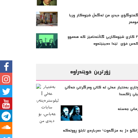
فتوگۆی دیدی من لەگەڵ شێوەکار وریا
ومەر
٢٠ کاری شێوەکاریی گاڵتەئامێز کە هەموو
ەس خۆی تێدا دەبینێتەوە
زۆرترین خوێندراوە
تاری بەختیار عەلی لە کاتی وەرگرتنی خەڵاتی
یلی زاکسدا
مانی جەستە
انکۆ دژ بە مزگەوت: دەربارەى تابلۆ ڕووتەکە