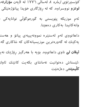
کۆنسێرتۆی ژمارە ٨
لەساڵی ١٧٧٦ لە لایەن
مۆزارت
ەو
لوتزو
نووسراوە، کە لە ڕۆژگاری خۆیدا پیانۆژەنێکی 
ئەم موزیکە پێویستی بە گورجوگۆڵی توانایەکی 
وانەکانیدا بەکاری دەهێنا.
داهاتووی ئەم ئەستێرە نموونەیییەی پیانۆ و هەستە
یەکێک لە گەورەترین موزیسیانەکان کە شاکاری گە
ئیڤان لێ
ناوی داهاتووە، بۆیە با هەرگیز ڕۆژێک نە
:ئێستاش دەتوانیت تەماشای بکەیت کاتێک ئاواز
کڵیمێنت
ی دەژەنێت