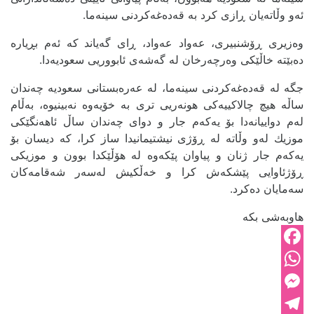
ئەو وڵاتەیان ڕازی کرد بە قەدەغەکردنی سینەما.
وەزیری ڕۆشنبیری، عەواد عەواد، ڕای گەیاند کە ئەم بڕیارە
دەبێتە خاڵێکی وەرچەرخان لە گەشەی ئابووریی سعودیەدا.
جگە لە قەدەغەکردنی سینەما، لە عەرەبستانی سعودیە چەندان
ساڵە هیچ چالاکییەکی هونەریی تری بە خۆیەوە نەبینیوە، بەڵام
لەم دواییانەدا بۆ یەکەم جار و دوای چەندان ساڵ ئاهەنگێکی
موزیك لەو وڵاتە لە ڕۆژی نیشتیمانیدا ساز کرا، کە دیسان بۆ
یەکەم جار ژنان و پیاوان پێکەوە لە هۆڵێکدا بوون و موزیکی
ڕۆژئاوایی پێشکەش کرا و خەڵکیش لەسەر شەقامەکان
سەمایان دەکرد.
هاوبەشی بکە
Facebook
WhatsApp
Messenger