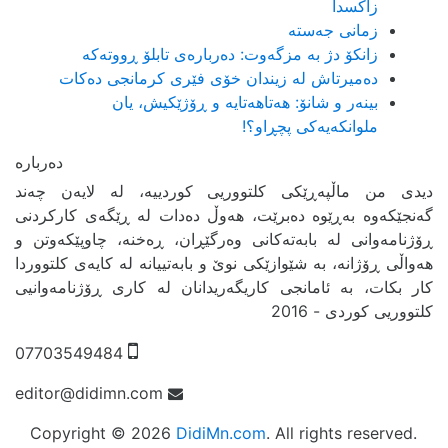
زاکسدا
زمانی جەستە
زانکۆ دژ بە مزگەوت: دەربارەى تابلۆ ڕووتەکە
ده‌میرتاش له‌ زیندان خۆی فێری كرمانجی ده‌كات
بینەر و شانۆ: هەتاھەتایە و ڕۆژێکیش، یان
ملوانکەیەکی پچڕاو؟!
دیدی من ماڵپەڕێکی کلتووریی کوردییە، لە لایەن چەند
گەنجێكه‌وه‌ بەڕێوە دەبرێت، هەوڵ دەدات لە ڕێگەی کارکردنی
ڕۆژنامەوانی لە بابەتەکانی وەرگێڕان، ڕەخنە، چاوپێکەوتن و
هەواڵی ڕۆژانە، بە شێوازێکی نوێ و بابەتییانە لە کایەی کلتووردا
کار بکات، بە ئامانجی کاریگەریدانان لە کاری ڕۆژنامەوانیی
کلتووریی کوردی - 2016
07703549484
editor@didimn.com
Copyright ©
2026
DidiMn.com
. All rights reserved.