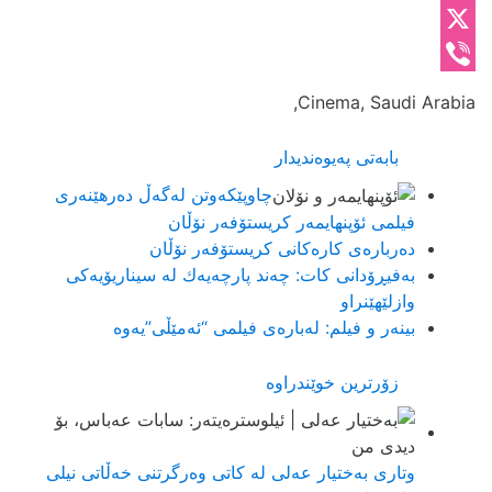
Telegram
X
Viber
Cinema, Saudi Arabia,
بابەتی پەیوەندیدار
چاوپێکەوتن لەگەڵ دەرهێنەری
فیلمی ئۆپنهایمەر کریستۆفەر نۆڵان
دەربارەی کارەکانی کریستۆفەر نۆڵان
به‌فیڕۆدانی كات: چه‌ند پارچه‌یه‌ك له‌ سیناریۆیه‌كی
وازلێهێنراو
بینه‌ر و فیلم: له‌باره‌ی فیلمی “ئه‌مێڵی”یه‌وه‌
زۆرترین خوێندراوە
وتاری بەختیار عەلی لە کاتی وەرگرتنی خەڵاتی نیلی