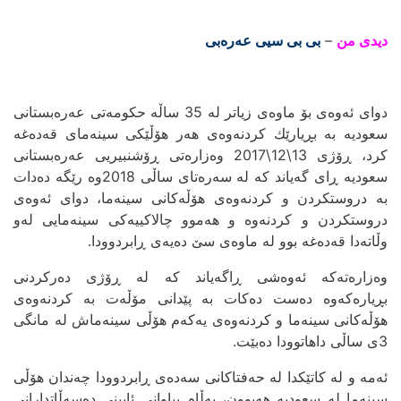
دیدی من
–
بی بی سیی عەرەبی
دوای ئەوەی بۆ ماوەی زیاتر لە 35 ساڵە حکومەتی عەرەبستانی
سعودیە بە بڕیارێك کردنەوەی هەر هۆڵێکی سینەمای قەدەغە
کرد، ڕۆژی 13\12\2017 وەزارەتی ڕۆشنبیریی عەرەبستانی
سعودیە ڕای گەیاند کە لە سەرەتای ساڵی 2018وە رێگە دەدات
بە دروستکردن و کردنەوەی هۆڵەکانی سینەما، دوای ئەوەی
دروستکردن و کردنەوە و هەموو چالاکییەکی سینەمایی لەو
وڵاتەدا قەدەغە بوو لە ماوەی سێ دەیەی ڕابردوودا.
وەزارەتەکە ئەوەشی ڕاگەیاند کە لە ڕۆژی دەرکردنی
بڕیارەکەوە دەست دەکات بە پێدانی مۆڵەت بە کردنەوەی
هۆڵەکانی سینەما و کردنەوەی یەکەم هۆڵی سینەماش لە مانگی
3ی ساڵی داهاتوودا دەبێت.
ئەمە و لە کاتێکدا لە حەفتاکانی سەدەی ڕابردوودا چەندان هۆڵی
سینەما لە سعودیە هەبوون، بەڵام پیاوانی ئایینی دەسەڵاتدارانی