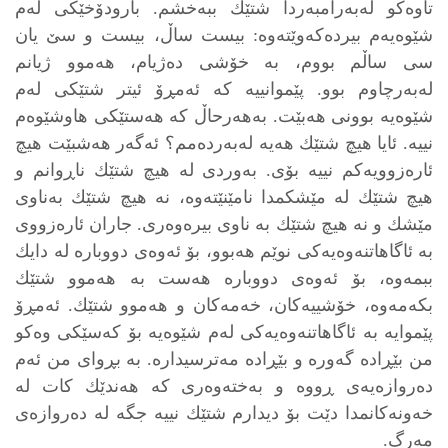
تاوه‌كو له‌به‌رامبه‌ردا شتێك ببه‌خشم. بارودۆخێكی له‌م
شێوه‌یه‌م بیرده‌كه‌وێته‌وه‌: بیست ساڵ، بیست و سێ یان
سی ساڵم بووم، به‌ خۆشی ده‌ژیام، هه‌موو ژیانم
له‌به‌رچاوم بوو. پێموانییه‌ كه‌ ئه‌مڕۆ ئیتر شتێكی له‌م
شێوه‌یه‌ بوونی هه‌بێت. به‌هه‌رحاڵ كه‌ هه‌ستێكی هاوشێوه‌م
نییه‌. ئایا هیچ شتێك هه‌یه‌ له‌به‌رده‌مم؟ ئه‌گه‌ر هه‌شبێت هیچ
ئاره‌زوویه‌كم نییه‌ بۆی. به‌وردی له‌ هیچ شتێك ناڕوانم‌ و
هیچ شتێك له‌ مێشكمدا نامێنێته‌وه‌، نه‌ هیچ شتێك به‌ناوی
مێشك و نه‌ هیچ شتێك به‌ ناوی بیره‌وه‌ری. جاران ئاره‌زووی
به‌ ئاگاهاتنه‌وه‌یه‌كی نوێم هه‌بوو، بۆ ئه‌وه‌ی دووباره‌ له‌ دایك
ببمه‌وه‌، بۆ ئه‌وه‌ی دووباره‌ هه‌ست به‌ هه‌موو شتێك
بكه‌مه‌وه‌، خۆشییه‌كان، خه‌مه‌كان و هه‌موو شتێك. ئه‌مڕۆ
پێموایه‌ به‌ ئاگاهاتنه‌وه‌یه‌كی له‌م شێوه‌یه‌ بۆ كه‌سێكی وه‌كو
من بێڕاده‌ گه‌وره‌ و بێڕاده‌ مه‌ترسیداره‌. به‌ بڕوای من ئه‌م
ده‌روازه‌یه‌ی ڕووه‌ و به‌خته‌وه‌ری كه‌ هه‌ندێك كات له‌
خه‌ونه‌كانمدا دێت بۆ دیدارم شتێك نییه‌ جگه‌ له‌ ده‌روازه‌ی
مه‌رگ.