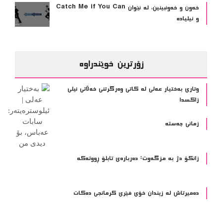
خەون و خەونبینین، لە نێوان Catch Me if You Can
و ئیلیادە
زۆرترین خوێندراوە
وتاری بەختیار عەلی لە کاتی وەرگرتنی خەڵاتی نیلی
زاکسدا
زمانی جەستە
زانکۆ دژ بە مزگەوت: دەربارەى تابلۆ ڕووتەکە
ده‌میرتاش له‌ زیندان خۆی فێری كرمانجی ده‌كات