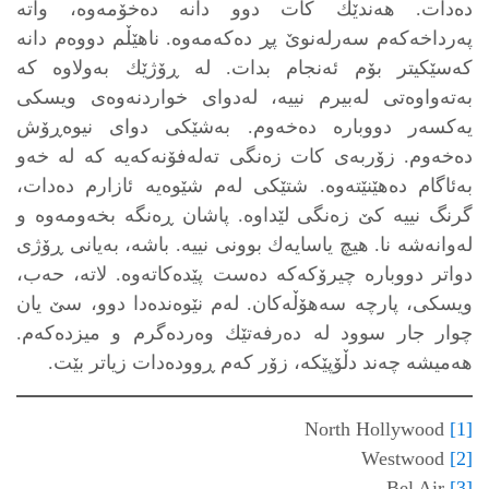
ده‌دات. هه‌ندێك كات دوو دانه‌ ده‌خۆمه‌وه‌، واته‌
په‌رداخه‌كه‌م سه‌رله‌نوێ پڕ ده‌كه‌مه‌وه‌. ناهێڵم دووه‌م دانه‌
كه‌سێكیتر بۆم ئه‌نجام بدات. له‌ ڕۆژێك به‌ولاوه‌ كه‌
به‌ته‌واوه‌تی له‌بیرم نییه‌، له‌دوای خواردنه‌وه‌ی ویسكی
یه‌كسه‌ر دووباره‌ ده‌خه‌وم. به‌شێكی دوای نیوه‌ڕۆش
ده‌خه‌وم. زۆربه‌ی كات زه‌نگی ته‌له‌فۆنه‌كه‌یه‌ كه‌ له‌ خه‌و
به‌ئاگام ده‌هێنێته‌وه‌. شتێكی له‌م شێوه‌یه‌ ئازارم ده‌دات،
گرنگ نییه‌ كێ زه‌نگی لێداوه‌. پاشان ڕه‌نگه‌ بخه‌ومه‌وه‌ و
له‌وانه‌شه‌ نا. هیچ یاسایه‌ك بوونی نییه‌. باشه‌، به‌یانی ڕۆژی
دواتر دووباره‌ چیرۆكه‌كه‌ ده‌ست پێده‌كاته‌وه‌. لاته‌، حه‌ب،
ویسكی، پارچه‌ سه‌هۆڵه‌كان. له‌م نێوه‌نده‌دا دوو، سێ یان
چوار جار سوود له‌ ده‌رفه‌تێك وه‌رده‌گرم و میزده‌كه‌م.
هه‌میشه‌ چه‌ند دڵۆپێكه‌‌، زۆر كه‌م ڕووده‌دات زیاتر بێت.
North Hollywood
[1]
Westwood
[2]
Bel Air
[3]