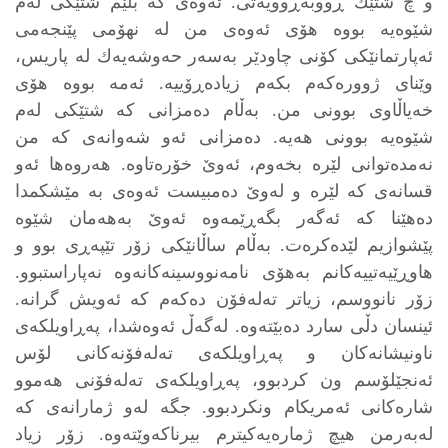
و چ شتێك ڕووبه‌ڕوویه‌تی. ئه‌وه‌ی كه‌ بڵێم شتێكی له‌م
شێوه‌یه‌ بووه‌ هۆی ئه‌وه‌ی من له‌ نهۆمی پێنجه‌می
ئه‌پارتمانێكی كۆنی چاودێر به‌سه‌ر حه‌وشه‌یه‌ك له‌ پاریس،
وێنای ژووره‌كه‌م بكه‌م زیاده‌ڕۆییه‌. ئه‌مه‌ بووه‌ هۆی
خه‌یاڵاوی بوونی من. به‌ڵام ده‌مزانی كه‌ شتێكی له‌م
شێوه‌یه‌ بوونی هه‌یه‌. ده‌مزانی ئه‌و شه‌وانه‌ی كه‌ من
نه‌مده‌توانی لێره‌ بخه‌وم، ئه‌وێ خۆره‌تاوه‌. هه‌روه‌ها ئه‌و
قسانه‌ی كه‌ لێره‌ و له‌وێ ده‌مبیست ئه‌وه‌ی به‌ مێشكمدا
ده‌هێنا كه‌ ئه‌گه‌ر بگه‌ڕێمه‌وه‌ ئه‌وێ به‌هه‌مان شێوه‌
پێشوازیم لێده‌كره‌ت. به‌ڵام ساڵانێكی زۆر تێپه‌ڕی بوو و
هاوڕێیه‌تییه‌كانم به‌هۆی نامه‌نووسینه‌كانه‌وه‌ نه‌پاراستبوو.
زۆر نانووسم، زیاتر ته‌له‌فۆن ده‌كه‌م كه‌ ئه‌ویش گرانه‌.
ئینسان دڵی سارد ده‌بێته‌وه‌. له‌گه‌ڵ ئه‌وه‌شدا، په‌ڕاویلكه‌ی
ناونیشانه‌كان و په‌ڕاویلكه‌ی ته‌له‌فۆنه‌كانی لۆس
ئه‌نجێلۆسم ون كردبوو، په‌ڕاویلكه‌ی ته‌له‌فۆنی هه‌موو
شاره‌كانی ئه‌مریكام ونكردبوو. جگه‌ له‌و ژمارانه‌ی كه‌‌
له‌به‌رمن هیچ ژماره‌یه‌كیترم بیرناكه‌وێته‌وه‌. زۆر زیاد