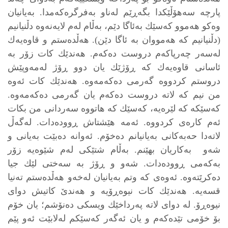
پارچه‌ سه‌هۆڵێكدا بگه‌ڕێم له‌ناو به‌فرگره‌كه‌مدا. به‌یانیان
وه‌كو هه‌موو كه‌سێك به‌ئاگا دێم، به‌ڵام له‌م لایه‌نه‌وه‌ دڵنیانیم
(دڵنیانیم كه‌ هه‌مووان به‌ ئاگا دێن). هه‌ڵده‌ستم و قاوه‌یه‌ك
له‌سه‌ر چه‌رپاكه‌م دروست ده‌كه‌م. هه‌ندێك كات زۆر به‌
ئاسانی قاوه‌یه‌ك كه‌ ڕۆژێك یان دوو ڕۆژ له‌مه‌وپێش
دروستم كردووه‌ گه‌رمی ده‌كه‌مه‌وه‌. هه‌ندێك كات ئه‌وه‌
من نیم كه‌ لاته‌ دروست ده‌كه‌م یان گه‌رمی ده‌كه‌مه‌وه‌.
كه‌سێكه‌ كه‌ لێره‌یه‌، كه‌سێك كه‌ هاتووه‌ سه‌ردانی من بكات
ئه‌م كاره‌ی كردووه‌. ئه‌مه‌ هێشتاش ڕووده‌دات. له‌گه‌ڵ
لاته‌دا حه‌به‌كانی به‌یانیانم ده‌خۆم. ئه‌وانه‌ ده‌بێت به‌یانی و
شه‌و به‌كاریان بهێنم. به‌ڵام شتێكی له‌م شێوه‌یه‌ زۆر
به‌كه‌می ڕووده‌دات. شه‌و و ڕۆژ به‌ سه‌ختی لێك جیا
ده‌كرێته‌وه‌. ئه‌وه‌ی كه‌ وتم به‌یانیان له‌خه‌و هه‌ڵده‌ستم ته‌نیا
قسه‌یه‌. هه‌ندێك كات نیوه‌ڕۆیه‌ و هه‌ندێ كاتیش دوای
نیوه‌ڕۆ. له‌ دوای لاته‌ په‌رداخێك ویسكی ده‌نۆشم؛ یان خۆم
بۆ خۆمی تێده‌كه‌م و یان ئه‌گه‌ر كه‌سێكم له‌لابێت ئه‌و پێم