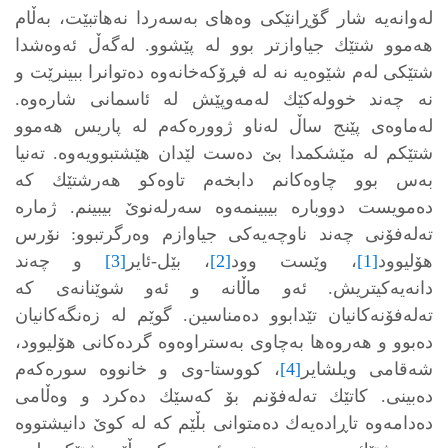
له‌وانه‌یه‌ شار گۆڕانێكی وه‌های به‌سه‌ردا نه‌هاتبێت، به‌ڵام
هه‌موو شتێك جیاوازتر بوو له‌ پێشوو. له‌گه‌ڵ ئه‌وه‌شدا
شتێكی له‌م شێوه‌یه‌ نه‌ له‌ فڕۆكه‌خانه‌وه‌ ده‌توانرا ببینرێت و
نه ‌چه‌ند خووله‌كێك له‌مه‌وپێش له‌ ئاسمانی شاره‌وه‌.
له‌ماوه‌ی پێنج ساڵ له‌ناو ژووره‌كه‌م له‌ پاریس هه‌موو
شتێكم له‌ مێشكمدا بێ ده‌ست لێدان هێشتبوویه‌وه‌. ته‌نیا
به‌س بوو چاوه‌كانم دابخه‌م تاوه‌كو هه‌رشتێك كه‌
ده‌مویست دووباره‌ بیبینمه‌وه‌ سه‌رله‌نوێ بیبینم‌. ژماره‌
ته‌له‌فۆنی چه‌ند ناوچه‌یه‌كی جیاوازم وه‌رگرتبوو: نۆرس
هۆلیوود
[1]
، وێست وود
[2]
، بێل-ئایر
[3]
و چه‌ند
دانه‌یه‌كیتریش. ئه‌و ماڵانه‌ و ئه‌و شوێنانه‌ی كه‌
ته‌له‌فۆنه‌كانیان تێدابوو ده‌مناسین. گوێم له‌ زه‌نگه‌كانیان
ده‌بوو و هه‌روه‌ها به‌چاوی به‌ستراوه‌وه‌ گرده‌كانی هۆلیوود،
شه‌قامی ویلشایر
[4]
، كووستا-وی و خانووه‌ سوره‌كه‌م
ده‌بینی. كاتێك ته‌له‌فۆنم بۆ كه‌سێك ده‌كرد و وه‌ڵامی
ده‌دامه‌وه‌ تاڕاده‌یه‌ك ده‌متوانی بڵێم كه‌ له‌ كوێ‌ دانیشتووه‌