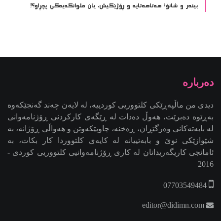
بینەر و شانۆ: هەتاھەتایە و ڕۆژێکیش، یان ملوانکەیەکی پچڕاو؟!
دیدی من ماڵپەڕێکی کلتووریی کوردییە، لە لایەن چەند گەنجێكه‌وه‌
بەڕێوە دەبرێت، هەوڵ دەدات لە ڕێگەی کارکردنی ڕۆژنامەوانی
لە بابەتەکانی وەرگێڕان، ڕەخنە، چاوپێکەوتن و هەواڵی ڕۆژانە، بە
شێوازێکی نوێ و بابەتییانە لە کایەی کلتووردا کار بکات، بە
ئامانجی کاریگەریدانان لە کاری ڕۆژنامەوانیی کلتووریی کوردی -
2016
07703549484
editor@didimn.com