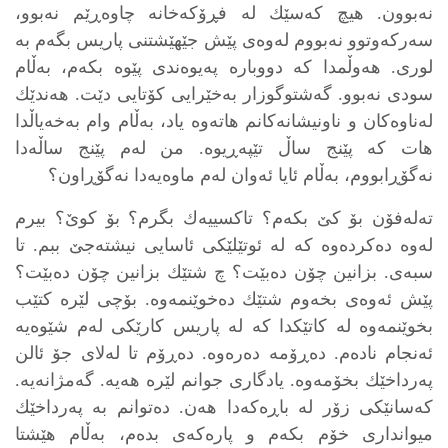
نه‌بوون. هیچ كه‌سێك له‌ فڕۆكه‌خانه‌ چاوه‌ڕێم نه‌بوو،
سه‌ركه‌وتوو نه‌بووم له‌وه‌ی پێش جێهێشتنی پاریس بگه‌م به‌
لوری. هه‌وڵمدا كه‌ دووباره‌ په‌یوه‌ندی پێوه‌ بكه‌م، به‌ڵام
سودی نه‌بوو. گه‌شتوگوزار به‌خێرایی كۆتایی دێت. هه‌ندێك
له‌ناوه‌كان و ناونیشانه‌كانم هاته‌وه‌ یاد، به‌ڵام وام به‌خه‌یاڵدا
هات كه‌ پێنج ساڵ تێپه‌ڕیوه‌. من له‌م پێنج ساڵه‌دا
نه‌گۆڕابووم، به‌ڵام ئایا ئه‌وان له‌م ماوه‌یه‌دا نه‌گۆڕاون؟
ته‌له‌فۆن بۆ كێ بكه‌م؟ تاكسییه‌ك بگرم؟ بۆ كوێ؟ بیرم
له‌وه‌ ده‌كرده‌وه‌ كه‌ له‌ ئوتێلێكی ئاسایی نیشته‌جێ ببم. تا
سبه‌ی. بزانین چۆن ده‌بێت؟ چ شتێك بزانین چۆن ده‌بێت؟
پێش ئه‌وه‌ی بخه‌وم شتێك ده‌خوێنمه‌وه‌. بۆچی لێره‌ كتێب
بخوێنمه‌وه‌ له‌ كاتێكدا كه‌ له‌ پاریس كارێكی له‌م شێوه‌یه‌
ئه‌نجام ناده‌م. ده‌ڕۆمه‌ ده‌ره‌وه‌. ده‌ڕۆم تا له‌لای جۆ ئالن
په‌رداخێك بخۆمه‌وه‌. یادگاری جوانم لێره‌ هه‌یه‌. گه‌مژانه‌یه‌.
كه‌سانێكی زۆر له‌ باڕه‌كه‌دا هه‌ن. ده‌توانم به‌ په‌رداخێك
میوانداری خۆم بكه‌م و پاره‌كه‌ی بده‌م، به‌ڵام هێشتا