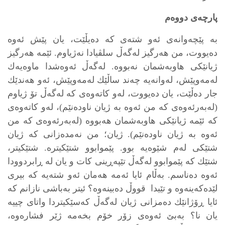
پارچه‌ی دووه‌م
به‌ پێچه‌وانه‌ی ئه‌و شته‌ی كه‌ ده‌یڵێت، یان پێش ئه‌وه‌
ده‌یووت، من هه‌رگیز له‌گه‌ڵ سلڤیادا نه‌ژیاوم. ئێمه‌ هه‌رگیز
ژیانێكی هاوبه‌شمان نه‌بووه‌. له‌گه‌ڵ ئه‌وه‌شدا ماوه‌یه‌ك
له‌مه‌وپێش، له‌وانه‌یه‌ چه‌ند ساڵێك له‌مه‌وپێش، ئه‌و هه‌ندێك
جار ده‌ڵێت، یان ده‌یووت، له‌و كاته‌وه‌ی كه‌ له‌گه‌ڵ تۆ ژیاوم
(له‌به‌رئه‌وه‌ی كه‌ من ئه‌وه‌ به‌ ژیان ناوده‌نێم)، له‌و كاته‌وه‌ی
كه‌ ئێمه‌ ژیانێكی هاوبه‌شمان هه‌بووه‌ (له‌به‌رئه‌وه‌ی كه‌ من
ئه‌وه‌ به‌ ژیان ناوده‌نێم). ژیان؛ من نه‌مده‌زانی كه‌ ژیان
شتێكی له‌م شێوه‌یه‌ بوو. پێموابوو شتێكیتره‌. شتێكیتر،
شتێك كه‌ پێموابوو له‌گه‌ڵ تێپه‌ڕینی كات و یان له‌ ڕابردوودا
ئه‌وه‌ ده‌ناسم. به‌ڵام ئایا ئه‌مه‌ هه‌مان ئه‌و شته‌یه‌ كه‌ بیری
لێده‌كه‌ینه‌وه‌ و تێیدا قووڵ ده‌بینه‌وه‌؟ ئیتر به‌باشی نازانم كه‌
ئایا ڕۆژانێك ده‌مزانی ژیان له‌گه‌ڵ كه‌سێكیتردا واتای چییه‌
یان نا؟ به‌بێ ئه‌وه‌ی زۆر خۆم بخه‌مه‌ ژێر فشاره‌وه‌،