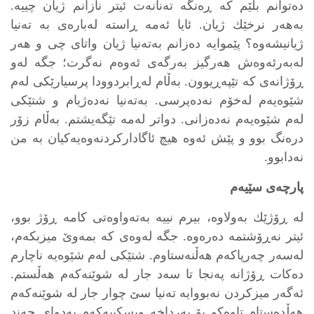
ده‌توانم بڵێم كه‌ ڕه‌نگه‌ ته‌نانه‌ت ئیتر نازانم ژیان چییه‌.
به‌هه‌ر نرخێك ژیان. ئایا ئه‌مه‌ ڕاسته‌ له‌باره‌ی به‌ ته‌نیا
ژیانیشه‌وه‌؟ پێموایه‌ ده‌زانم به‌ته‌نیا ژیان واتای چی و هه‌ر
له‌به‌رئه‌وه‌ش هه‌رگیز به‌رگه‌ی ئه‌وه‌م نه‌گرت؛ جگه‌ له‌و
ڕۆژانه‌ی كه‌ تێپه‌ڕیوون. به‌ڵام له‌ڕابردوودا پرسیارێكی له‌م
شێوه‌یه‌م له‌خۆم نه‌ده‌پرسی. به‌ته‌نیا نه‌ده‌ژیام و شتێكی
له‌م شێوه‌یه‌م نه‌ده‌زانی. دواتر له‌مه‌ تێگه‌یشتم. به‌ڵام زۆر
دره‌نگ بوو و پێش ئه‌وه‌ هیچ ئاگاداركردنه‌وه‌یه‌كیان به‌ من
نه‌دابوو.
پارچه‌ی سێیه‌م
له‌ ڕۆژێك به‌ولاوه‌، بیرم نییه‌ به‌ته‌واوه‌تی كامه‌ ڕۆژ بوو،
ئیتر نه‌ڕۆشتمه‌ ده‌ره‌وه‌. جگه‌ له‌وه‌ی كه‌ بمه‌وێ‌ میزبكه‌م،
له‌سه‌ر چه‌رپاكه‌م هه‌ڵنه‌ستاوم. شتێكی له‌م شێوه‌یه‌ ناچارم
ده‌كات ڕۆژانه‌ په‌نجا تا سه‌د جار له‌ شوێنه‌كه‌م هه‌ڵستم.
ئه‌گه‌ر میزكردن نه‌بووایه‌ ته‌نیا سێ چوار جار له‌ شوێنه‌كه‌م
هه‌ڵده‌ستام تاوه‌كو بۆ په‌رداخه‌ ویسكییه‌كه‌م به‌دوای چه‌ند