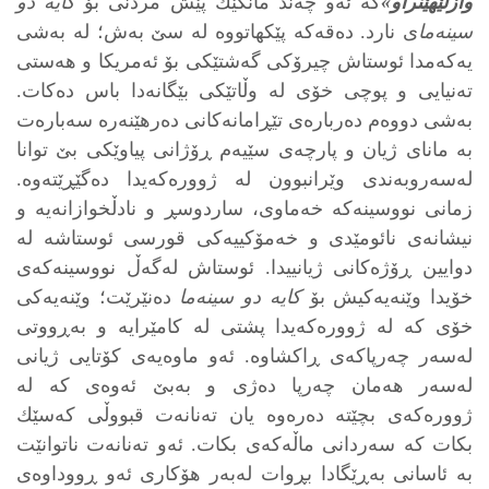
وازلێهێنراو»
كه‌ ئه‌و چه‌ند مانگێك پێش مردنی بۆ
كایه‌ دو
سینه‌ما
ی نارد. ده‌قه‌كه‌ پێكهاتووه‌ له‌ سێ به‌ش؛ له‌ به‌شی
یه‌كه‌مدا ئوستاش چیرۆكی گه‌شتێكی بۆ ئه‌مریكا و هه‌ستی
ته‌نیایی و پوچی خۆی له‌ وڵاتێكی بێگانه‌دا باس ده‌كات.
به‌شی دووه‌م ده‌رباره‌ی‌ تێڕامانه‌كانی ده‌رهێنه‌ره‌ سه‌باره‌ت
به‌ مانای ژیان و پارچه‌ی سێیه‌م ڕۆژانی پیاوێكی بێ توانا
له‌سه‌روبه‌ندی وێرانبوون له‌ ژووره‌كه‌یدا ده‌گێڕێته‌وه‌.
زمانی نووسینه‌كه‌ خه‌ماوی، ساردوسڕ و نادڵخوازانه‌یه‌‌ و
نیشانه‌ی نائومێدی و خه‌مۆكییه‌كی قورسی ئوستاشه‌ له‌
دوایین ڕۆژه‌كانی ژیانییدا. ئوستاش له‌گه‌ڵ نووسینه‌كه‌ی
خۆیدا وێنه‌یه‌كیش بۆ
كایه‌ دو سینه‌ما
ده‌نێرێت؛ وێنه‌یه‌كی
خۆی كه‌ له‌ ژووره‌كه‌یدا پشتی له‌ كامێرایه‌ و به‌ڕووتی
له‌سه‌ر چه‌رپاكه‌ی ڕاكشاوه‌. ئه‌و ماوه‌یه‌ی كۆتایی ژیانی
له‌سه‌ر هه‌مان چه‌رپا ده‌ژی و به‌بێ ئه‌وه‌ی كه‌ له‌
ژووره‌كه‌ی بچێته‌ ده‌ره‌وه‌ یان ته‌نانه‌ت قبووڵی كه‌سێك
بكات كه‌ سه‌ردانی ماڵه‌كه‌ی بكات. ئه‌و ته‌نانه‌ت ناتوانێت
به‌ ئاسانی به‌ڕێگادا بڕوات له‌به‌ر هۆكاری ئه‌و ڕووداوه‌ی