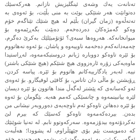
ته‌نانه‌ت یه‌ك وشه‌ی ئینگلیزیش نازانم. هه‌ركه‌سێك
ده‌توانێت هه‌ر شتێكی بوێت به‌ منی بڵێت، بۆ ئه‌وه‌ی به‌
ته‌ته‌ڵه‌وه‌ (زمان گیران) بڵێم له‌ هیچ شتێك تێناگه‌م خۆم
وه‌كو گه‌مژه‌كان ده‌رده‌خه‌م. ده‌بێت بگه‌ڕێمه‌وه‌ بۆ
میوانخانه‌كه‌. هه‌روه‌ها سبه‌ی؟ ئۆتۆمبێلێك به‌كرێ ده‌گرم،
چه‌مه‌دانه‌كه‌م ده‌خه‌مه‌ ناوییه‌وه‌ و پاشان. بۆ ئه‌وه‌ نه‌هاتووم
بۆ ئێره‌ تاوه‌كو دووباره‌ ژیانم دروستبكه‌مه‌وه‌، له‌ڕاستیدا
ماوه‌یه‌كی زۆره‌ ئاره‌زووی هیچ شتێكم (هیچ شتێكی باشتر)
نییه‌. له‌به‌ر یادگارییه‌كانم هاتووم بۆ ئێره‌. پیاسه‌ كردن،
ڕۆیشتن بۆ ماڵی دان تاناس، بۆ كافێی لوفیگارو. بۆ ئه‌وه‌ی
ئه‌و كه‌سانه‌ی كه‌ پێشتر له‌گه‌ڵ مندا هاتوون بۆ ئێره‌ دیسان
لێره‌ بیانبینمه‌وه‌ و چانسێكی كه‌مم هه‌یه‌. بێگومان بۆ ئه‌وه‌
بۆ ئێره‌ ده‌هاتن تاوه‌كو ئه‌م ناوچه‌یه‌ی ده‌وروبه‌ر نیشانی من
بده‌ن. بیرده‌كه‌مه‌وه‌ تاوه‌كو كه‌سێك كه‌ بیرم لێ
نه‌كردۆته‌وه‌ بیدۆزمه‌وه‌. سه‌ركه‌وتوو نابم. له‌ ته‌نیا شوێنێك
كه‌ ده‌مویست بێم بۆی جێهێڵراوم، له‌ پشوودا؛ هه‌ڵبه‌ت
ئه‌گه‌ر بكرێت به‌ ئه‌وه‌ بگوترێت پشوو هه‌رچه‌نده‌ خۆم