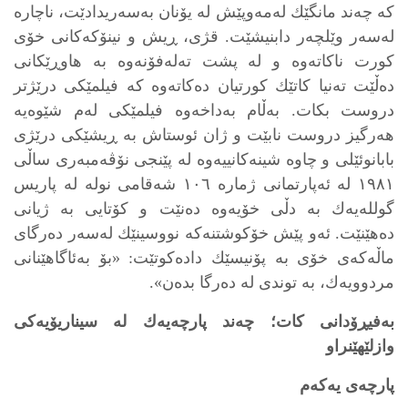
كه‌ چه‌ند مانگێك له‌مه‌وپێش له‌ یۆنان به‌سه‌ریدادێت، ناچاره‌
له‌سه‌ر وێلچه‌ر دابنیشێت. قژی، ڕیش و نینۆكه‌كانی خۆی
كورت ناكاته‌وه‌ و له‌ پشت ته‌له‌فۆنه‌وه‌ به‌ هاوڕێكانی
ده‌ڵێت ته‌نیا كاتێك كورتیان ده‌كاته‌وه‌ كه‌ فیلمێكی درێژتر
دروست بكات. به‌ڵام به‌داخه‌وه‌ فیلمێكی له‌م شێوه‌یه‌
هه‌رگیز دروست نابێت و ژان ئوستاش به‌ ڕیشێكی درێژی
بابانوئێلی و چاوه‌ شینه‌كانییه‌وه‌ له‌ پێنجی نۆڤه‌مبه‌ری ساڵی
١٩٨١ له‌ ئه‌پارتمانی ژماره‌ ١٠٦ شه‌قامی نوله‌ له‌ پاریس
گولله‌یه‌ك به‌ دڵی خۆیه‌وه‌ ده‌نێت و كۆتایی به‌ ژیانی
ده‌هێنێت. ئه‌و پێش خۆكوشتنه‌كه‌ نووسینێك له‌سه‌ر ده‌رگای
ماڵه‌كه‌ی خۆی به‌ پۆنیسێك داده‌كوتێت: «بۆ به‌ئاگاهێنانی
مردوویه‌ك، به‌ توندی له‌ ده‌رگا بده‌ن».
به‌فیڕۆدانی كات؛
چه‌ند پارچه‌یه‌ك له‌ سیناریۆیه‌كی
وازلێهێنراو
پارچه‌ی یه‌كه‌م