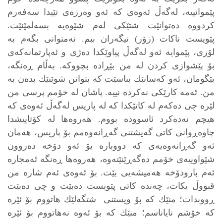
پێموانییه‌، له‌گه‌ڵ ئه‌وه‌ی كه‌ ئه‌و وه‌رزه‌ی‌ تێیدا سه‌فه‌رم
كردووه‌ ده‌توانێت شتێكی له‌م شێوه‌یه‌ بسه‌لمێنێت.
پێویست ناكات (زۆر) نیگه‌ران ببم. نه‌متوانی بگه‌م به‌
لۆری، پێموایه‌ ئه‌و له‌گه‌ڵ پیاوێكدا ده‌ژی و ئه‌پارتمانه‌كه‌ی
بۆ پێشوازی كردن له‌ من بێڕاده‌ بچووكه‌. به‌ڵام ڕه‌نگه‌،
بێگومان، ئه‌و كه‌سانێك بناسێت كه‌ بتوانن شوێنێك بده‌ن به‌
من. ئه‌مه‌ كارێكی نه‌كرده‌ نییه‌. پاشان له‌ خۆمم پرسی من
لێره‌ چی ده‌كه‌م له‌ كاتێكدا كه‌ له‌ پاریس له‌گه‌ڵ ئه‌وه‌ی كه‌
هیچم نه‌ده‌كرد ئاسووده‌ بووم. هه‌روه‌ها له‌ كۆتاییشدا
چاوه‌ڕوانی كاتی گه‌یشتنی گه‌ڕانه‌وه‌مم بۆ پاریس، هه‌مان
ئه‌و گه‌ڕانه‌وه‌یه‌ی كه‌ دووباره‌ بۆ ئه‌و دۆخه ده‌روون
شێواوییه‌ی‌ خۆمم ده‌گه‌ڕێنێته‌وه‌، هه‌روه‌ها ڕه‌نگه‌ ئه‌مجاره‌
ئه‌م بارودۆخه‌ هه‌میشه‌یی بێت. بۆ ئه‌وه‌ی ئه‌م شاره‌ من
قبووڵ بكات، چه‌نده‌ كاتی پێویست ده‌بێت و چی ده‌بێت
ڕووبدات؛ منێك كه‌ بۆ ویستنی شتگه‌لێك هاتووم بۆ ئێره‌
كه‌ خۆشم نایاناسم؛ منێك كه‌ بۆ ئه‌وه‌ نه‌هاتووم بۆ ئێره‌