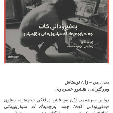
دیدی من –
ژان ئوستاش
وه‌ڕگێڕانی: هێشوو خسره‌وی
دوایین به‌رهه‌می
ژان ئوستاش
ده‌قێكی ناخهه‌ژێنه‌‌ به‌ناوی
«
به‌فیڕۆدانی كات؛ چه‌ند پارچه‌یه‌ك له‌ سیناریۆیه‌كی