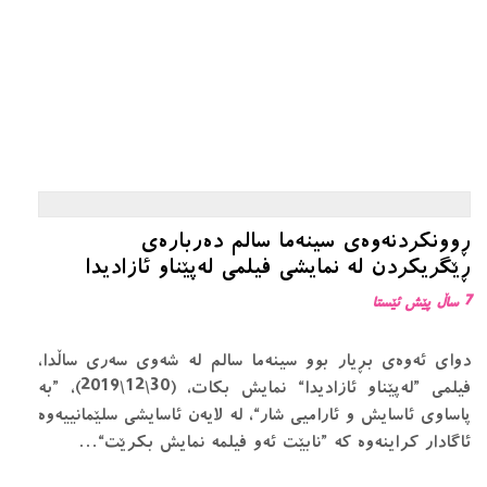
ڕوونکردنەوەی سینەما سالم دەربارەی
ڕێگریکردن لە نمایشی فیلمی لەپێناو ئازادیدا
7 ساڵ پێش ئێستا
دوای ئەوەی بڕیار بوو سینەما سالم لە شەوی سەری ساڵدا،
فیلمی ”لەپێناو ئازادیدا“ نمایش بکات، (30\12\2019)، ”بە
پاساوی ئاسایش و ئارامیی شار“، لە لایەن ئاسایشی سلێمانییەوە
ئاگادار کراینەوە کە ”نابێت ئەو فیلمە نمایش بکرێت“…