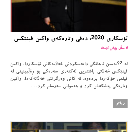
ئۆسکاری 2020: دەقی وتارەکەی واکین فینێکس
6 ساڵ پێش ئێستا
لە 92یەمین ئاهانگی دابەشکردنی خەڵاتەکانی ئۆسکاردا، واکین
فینێکس خەڵاتی باشترین ئەکتەری سەرەکی بۆ ڕۆڵبینینی لە
فیلمی جۆکەردا بردەوە. لە کاتی وەرگرتنی خەڵاتەکەدا، واکین
وتارێکی پێشکەش کرد و هەموانی سەرسام کرد….
زیاتر