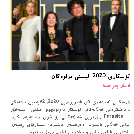
ئۆسکاری 2020: لیستی براوەکان
6 ساڵ پێش ئێستا
درەنگانی ئەمشەوی 9ی فێبریوەریی 2020، 92یەمین ئاهەنگی
دابەشکردنی خەڵاتەکانی ئۆسکار بەڕێوەچوو. فیلمی مشەخۆر
– Parasite زۆرترین خەڵاتەکانی بۆ خۆی دەستەبەر کرد،
توانی خەڵاتی باشترین دەرهێنەر، باشترین سیناریۆی ڕەسەن،
باشترین فیلمی بیانی و باشترین فیلمی درێژ بباتەوە…