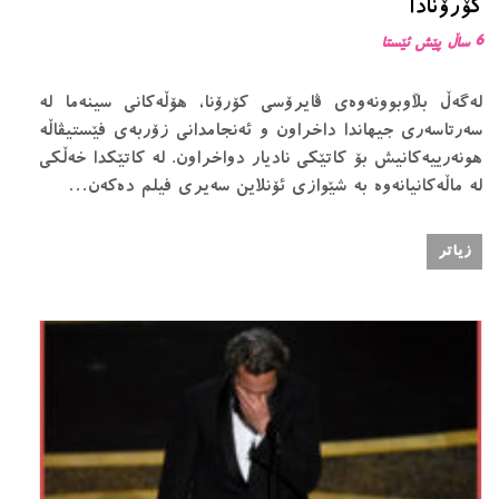
کۆرۆنادا
6 ساڵ پێش ئێستا
لەگەڵ بڵاوبوونەوەی ڤایرۆسی کۆرۆنا، هۆڵەکانی سینەما لە
سەرتاسەری جیهاندا داخراون و ئەنجامدانی زۆربەی فێستیڤاڵە
هونەرییەکانیش بۆ کاتێکی نادیار دواخراون. لە کاتێکدا خەڵکی
لە ماڵەکانیانەوە بە شێوازی ئۆنلاین سەیری فیلم دەکەن…
زیاتر