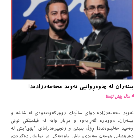
بینەران لە چاوەڕوانیی نەوید محەمەدزادەدا
6 ساڵ پێش ئێستا
نەوید محەمەدزادە دوای ساڵێک دوورکەوتنەوەی لە شاشە و
بینەران، دووبارە گەڕایەوە و بڕیار وایە لە فیلمێکی نوێی
وەحید جەلیلوەنددا ڕۆڵ ببینێ و زنجیرەدرامای ”بۆق”یش لە
دەرهێنانی هومەن سەیدی، پاش ماوەیەکی تر نمایش دەکرێت،