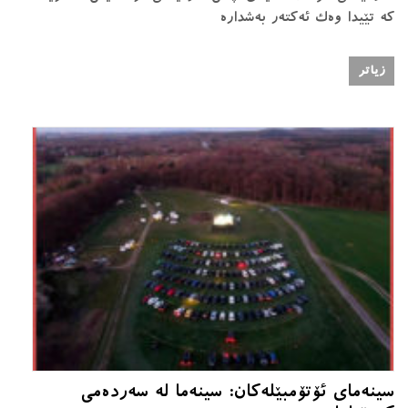
کە تێیدا وەک ئەکتەر بەشدارە
زیاتر
سینەمای ئۆتۆمبێلەکان: سینەما لە سەردەمی