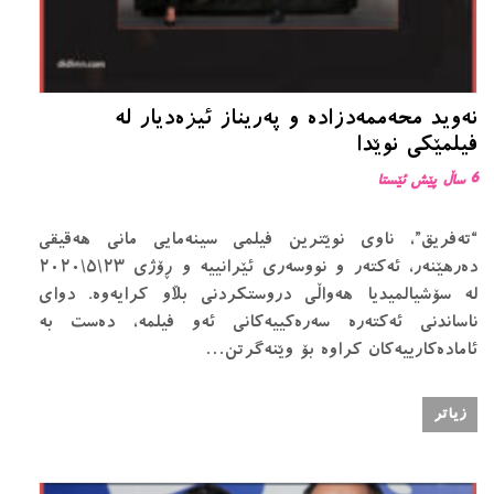
نەوید محەممەدزادە و پەریناز ئیزەدیار لە
فیلمێکی نوێدا
6 ساڵ پێش ئێستا
“تەفریق”، ناوی نوێترین فیلمی سینەمایی مانی هەقیقی
دەرهێنەر، ئەکتەر و نووسەری ئێرانییە و ڕۆژی ٢٣\٥\٢٠٢٠
لە سۆشیالمیدیا ھەواڵی دروستکردنی بڵاو کرایەوە. دوای
ناساندنی ئەکتەرە سەرەکییەکانی ئەو فیلمە، دەست بە
ئامادەکارییەکان کراوە بۆ وێنەگرتن…
زیاتر