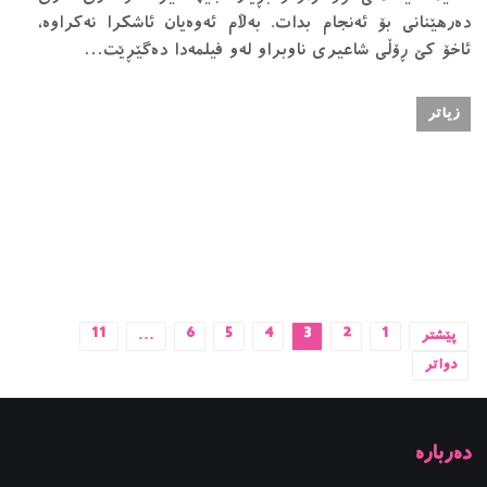
دەرهێنانى بۆ ئەنجام بدات. بەڵام ئەوەيان ئاشكرا نەكراوە،
ئاخۆ كێ ڕۆڵى شاعيرى ناوبراو لەو فيلمەدا دەگێڕێت…
زیاتر
پێشتر
1
2
3
4
5
6
…
11
دواتر