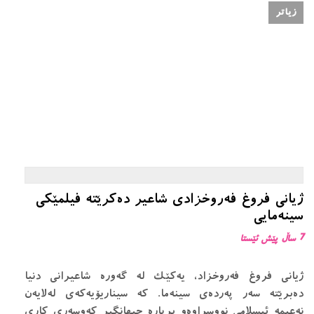
زیاتر
ژيانى فروغ فەروخزادى شاعير ده‌كرێته‌ فیلمێكی
سینه‌مایی
7 ساڵ پێش ئێستا
ژيانى فروغ فەروخزاد، يەكێك له گەوره شاعيرانى دنيا
دەبرێته سەر پەردەى سينەما. كە سيناريۆيەكەى لەلايەن
نەعيمە ئيسلامى نووسراوەو بڕياره جيهانگير كەوسەرى كارى