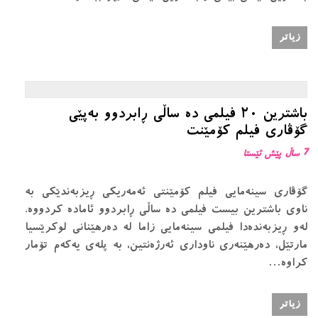
زیاتر
باشترین ٢٠ فیلمی دە ساڵی ڕابردوو بەپێی
گۆڤاری فیلم کۆمێنت
7 ساڵ پێش ئێستا
گۆڤارى سينەمايى فيلم كۆمێنتى ئەمەريكى ڕيزبەندێكى بە
ناوى باشترين بيست فيلمى دە ساڵى ڕابردوو ئامادە كردووە.
لەو ڕيزبەندەدا فيلمى سينەمايى زاما له دەرهێنانى لوكرێسيا
مارتێل، دەرهێنەرى ناودارى ئەرژەنتين، بە پلەى يەكەم تۆمار
كراوە…
زیاتر