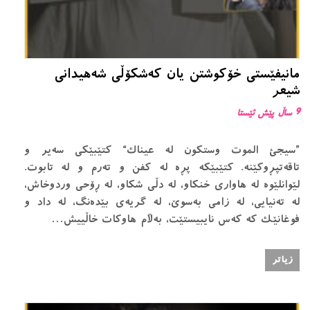
مانیفێستی خۆكوشتن یان كەشكۆڵی شەهیدانی
شیعر
9 ساڵ پێش ئێستا
”سیجئ الموت وستكون له عیناك“ كتێبێكی سەیر و
تاقەتپڕوكێنە. كتێبێكە پڕە لە كفن ‌و تەرم‌ و لە تابوت.
لێوانلێوە لە هاواری خنكاو، لە دڵی شكاو، لە ڕۆحی وردوخاش،
لە تەنیایی، لە زامی بەسوێ،‌ لە گریەی بێدەنگ، لە داد و
فوغانێك كە كەس نایبیستێت، بەڵام هاوكات خاڵییش…
زیاتر