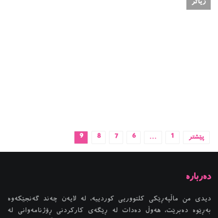
زیاتر
پێشتر
1
…
6
7
8
9
دیدی من ماڵپەڕێکی کلتووریی کوردییە، لە لایەن چەند گەنجێكه‌وه‌
بەڕێوە دەبرێت، هەوڵ دەدات لە ڕێگەی کارکردنی ڕۆژنامەوانی لە