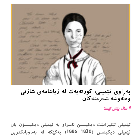
په‌ڕاوی ئێمیلی: کورتەیەک لە ژیاننامەی شاژنی
وه‌نه‌وشه‌ شه‌رمنه‌كان
9 ساڵ پێش ئێستا
ئێمیلی ئێلیزابێت دیکینسن ناسراو بە ئێمیلی دیکینسۆن یان
ئێمیلی دیکینسن (1830–1886) یەکێکە لە بەناوبانگترین