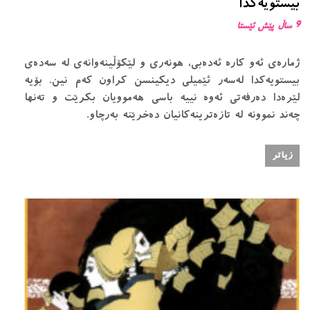
بیستویەکدا
9 ساڵ پێش ئێستا
ژمارەی ئەو کارە ئەدەبی، ھونەری و لێکۆڵینەوانەی لە سەدەی
بیستویەکدا لەسەر ئێمیلی دیکینسن کراون کەم نین. بۆیە
لێرەدا دەرفەتی ئەوە نییە باسی ھەموویان بکرێت و تەنها
چەند نموونە لە تازەترینەکانیان دەخرێنە بەرچاو.
زیاتر