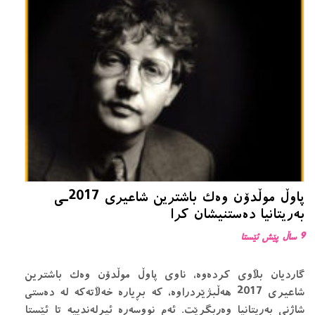
پاوڵ موڵدۆن وەک باشترین شاعیری 2017ـی
بەریتانیا دەستنیشان کرا
9 ساڵ پێش ئێستا
گاردیان بڵاوی کردەوە، ناوی پاوڵ موڵدۆن وەک باشترین
شاعیری 2017 هەڵبژێردراوە، کە بڕیارە خەڵاتەکە لە دەستی
شاژنی بەریتانیا وەربگرێت. ئەم نووسەرە ئیرلەندییە تا ئێستا