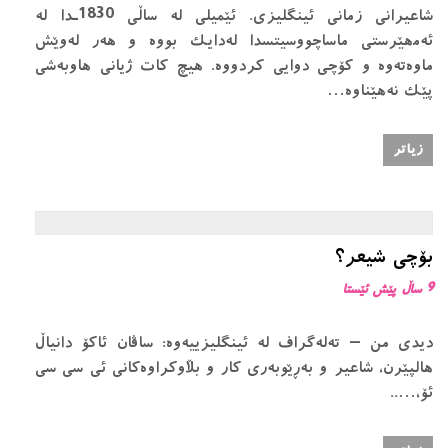
شاعیرانی زمانی ئینگلیزی. ئێمیلی لە ساڵی 1830ـدا لە
ئەمھێرستی ماساچووسیتسدا لەدایک بووە و ھەر لەوێش
ماوەتەوە و کۆچی دوایی کردووە. ھیچ کات ژیانی ھاوبەشی
پێک نەھێناوە…
زیاتر
بۆچی شیعر؟
9 ساڵ پێش ئێستا
دیدی من – تەلەگراف لە ئینگلیزییەوە: ساڤان ئاکۆ دانیاڵ
هالپێرن، شاعیر و بەڕێوبەری کار و بڵاوکراوەکانی ئی سی سی
ئۆ،…..