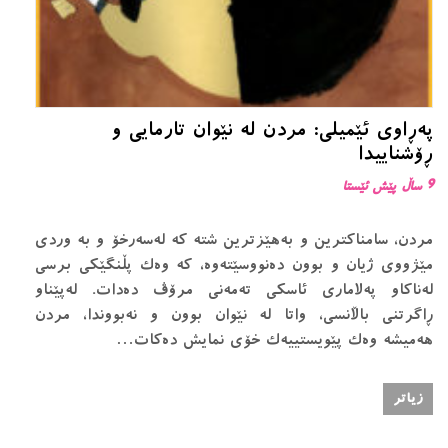
په‌ڕاوی ئێمیلی: مردن لە نێوان تارمایی و
ڕۆشناییدا
9 ساڵ پێش ئێستا
مردن، سامناکترین و بەهێزترین شتە کە لەسەرخۆ و بە وردی
مێژووی ژیان و بوون دەنووسێتەوە، کە وەک پڵنگێکی برسی
لەناکاو پەلاماری ئاسکی تەمەنی مرۆڤ دەدات. لەپێناو
ڕاگرتنی باڵانسی، واتا لە نێوان بوون و نەبووندا، مردن
هەمیشە وەک پێویستییەک خۆی نمایش دەکات…
زیاتر