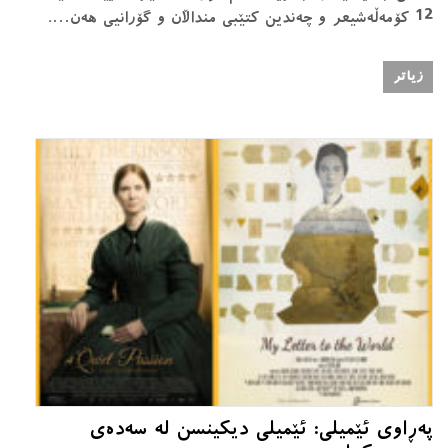
12 کۆمەڵەشیعر و چەندین کتێبی منداڵان و گۆرانیی هەن….
زیاتر
پەڕاوی ئێمیلی: ئێمیلی دیکینسن لە سەدەی