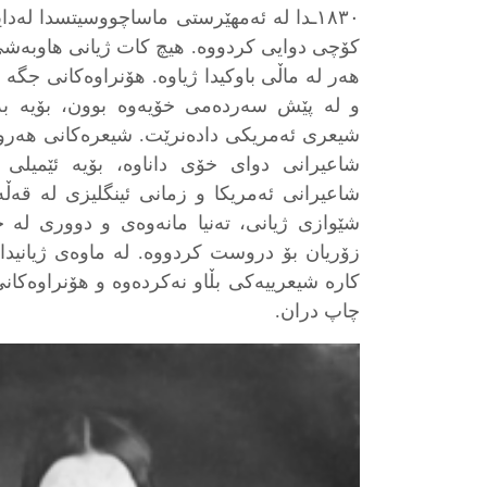
١٨٣٠ـدا لە ئەمھێرستی ماساچووسیتسدا لە
کۆچی دوایی کردووە. ھیچ کات ژیانی ھاوبەشی پ
ھەر لە ماڵی باوکیدا ژیاوە. ھۆنراوەکانی جگە ل
و لە پێش سەردەمی خۆیەوە بوون، بۆیە بە 
شیعری ئەمریکی دادەنرێت. شیعرەکانی ھەروە
شاعیرانی دوای خۆی داناوە، بۆیە ئێمیلی
شاعیرانی ئەمریکا و زمانی ئینگلیزی لە قەڵ
شێوازی ژیانی، تەنیا مانەوەی و دووری لە خە
زۆریان بۆ دروست کردووە. لە ماوەی ژیانیدا
کارە شیعرییەکی بڵاو نەکردەوە و ھۆنراوەکا
چاپ دران.