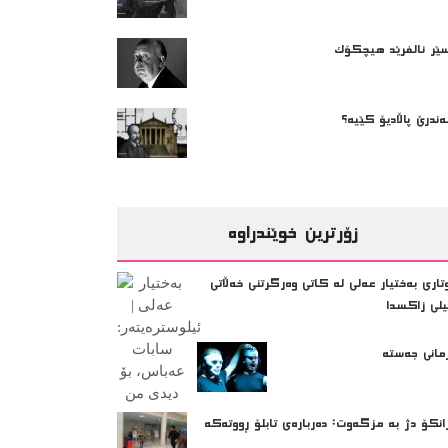
ێر ئالفرێد هیچکۆک
ەندرێ پاڵادیۆ کێیە؟
زۆرترین خوێندراوە
تاری بەختیار عەلی لە کاتی وەرگرتنی خەڵاتی
یلی زاکسدا
مانی جەستە
انکۆ دژ بە مزگەوت: دەربارەى تابلۆ ڕووتەکە