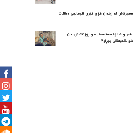
ه‌میرتاش له‌ زیندان خۆی فێری كرمانجی ده‌كات
ینەر و شانۆ: هەتاھەتایە و ڕۆژێکیش، یان
لوانکەیەکی پچڕاو؟!