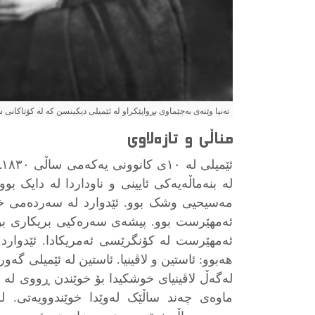
تەنیا وێنەی بەجێماوی بڕواپێکراو لە ئێمیلی دیکینسن کە لە کۆتاکانی ساڵی 1846 یان سەرەتای 1847ـدا 
مناڵی و تازەلاوی
ئ
لە بنەماڵەیەکی ئایینی و ناوداردا لە دایک بوو
مەسیحیی وشک بوو. ئێدوارد لە سەردەمی خۆید
ئەمھێرست بوو. پیشەی سەرەکیی بریکاری بوو،
ئەمھێرست لە کۆنگرێسی ئەمریکادا. ئێدوارد 
ھەبوو: ئاستین و لاڤینیا. ئاستین لە ئێمیلی گەورە
لەگەڵ لاڤینیای خوشکیدا بۆ خوێندن ڕووی لە 
ماوەی چەند ساڵێک لەوێدا خوێندوویەتی. لە