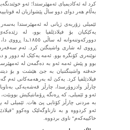
کرد لە ئەکادیمیای ئەمھێرستدا؛ ئەو خوێندنگەیە
بەڵام ھەر دوای دوو ساڵ پێشوازیان لە قوتابییە
ئێمیلی زۆربەی ژیانی لە ئەمھێرستدا بەسەر
یەکێکیان بۆ فیلادێلفیا بوو، لە زێدەک
دوورکەوتنەوانە لە ساڵ
ڕووی لە شاری واشینگتن کرد. ئەم سەفەرە ل
نوێنەری کۆنگرە بوو. ئەمە یەکێک لە دوور و د
بوو و پێش ئەمە ئەو بە دەگمەن لە ئەمھێرس
حەفتە واشینگتنیان بە جێ ھێشت و بۆ دیتنی
فیلادێلفیا کرد. یەکێ لە بەرھەمەکانی ئەم گە
چارڵز وادزوۆرسدا، چارڵز قەشەیەکی بەناوبانگ
بە مردنی چارڵز کۆتایی پێ ھات. ئێمیلی لە بڕ
ئەو کردووە و بە نازناوگەلێک وەکوو ”فیلادێ
خاکییەکەم“ ناوی بردووە.