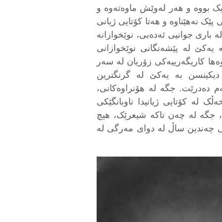
دایک بووە و ھەر لەوێش ماوەتەوە و
ێک نەھێناوە و ھەتا کۆتایی ژیانی
ە باری جوانیی ئەدەبی، نوێخوازانە
یەکێ لە پێشەنگانی نوێخوازانی
ھا کاریگەرییەکی زۆریان لە سەر
 دیکینسن بە یەکێ لە گرنگترین
ەم دەدرێت. جگە لە ھۆنراوەکانی،
ڵک لە کۆتایی ژیانیدا ناوبانگێکی
، جگە لە چەن تاکە شیعرێک، ھیچ
نی چەندین ساڵ لە دوای مەرگی لە