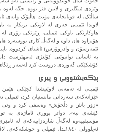
حەوت ساڵ خوێندوویەتی و زانستی ئەو سەرد
وێژەی ئینگلیزی و لاتین فێر بووە. جگە لەوە
ساڵێک، لە قوتابخانەی مۆنت ھاڵیۆک وانەی ئایی
لاویدا ئێمیلی حەزی لە لاوێکی بریکار بە نا
ھاوکارێکی باوکی ئێمیلی، ڕێزێکی زۆری لە ئ
ھۆنراوە ھان داوە و لەگەڵ کاری نووسەرە ھاوچ
ئێمەرسۆن و وادزوۆرس) ئاشنای کردووە. باپی
کۆشکێکی گەورەی دروست کرد لەسەر ڕێگای
پێگەیشتوویی و پیری
ئێمیلی لە تەمەنی لاوێتیشدا کچێکی ھێمن 
خێزانەکەی سەردانی مانسنیان کرد، ئێمیلی تە
«زۆر باش و دڵخۆش» وەسفی کرد و وتی کە 
کێشەی نیە». دواتر پووری ئاماژەی بە توا
ئەیلوولی ١٨٤٠ـدا، ئێمیلی و خوشکەکە