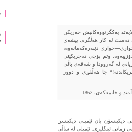
د
لایەتە یەکگرتووەکانیش خەریکن
ب
مە دەست لە کار ھەڵگرم. پیشەی
م
خواری—خواری دێبەرەکەمانەوە،
زییەوە. وتم بۆچی دەچریکێنی
یانێ لە گەروودا و شەقەی باڵێ
یکاندنە!“ جا ھەڵفڕی و دوور
د و خانمەکەی، 1862
ی دیکینسۆن یان ئێمیلی دیکینسن
اعیرانی زمانی ئینگلیزی. ئێمیلی لە ساڵی