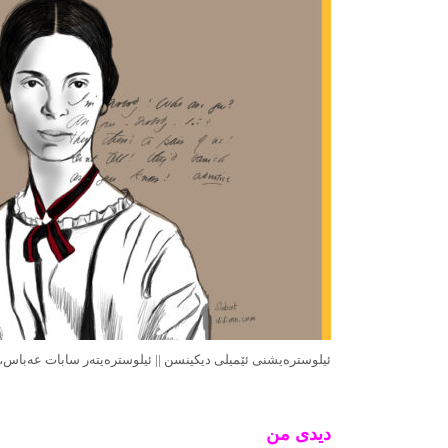
ئیلوستره‌یشنی ئێمیلی دیكینسن || ئیلوستره‌یته‌ر سابات عه‌باس، ت
دیدی من