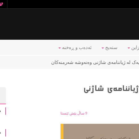
زاین
ستەیج
ئه‌ده‌ب و ڕه‌خنه‌
ەک لە ژیاننامەی شاژنی وه‌نه‌وشه‌ شه‌رمنه‌كان
ژیاننامەی شاژنی
د
9 ساڵ پێش ئێستا
ش