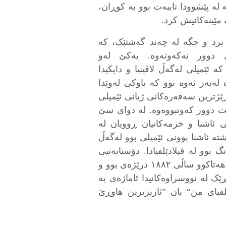
 لە پێشوودا تایبەت بوو بە کوڕان،
 مێینەکانیش کرد.
 برد و جگە لە چەند گەشتێک، کە
ەی دوور نەکەوتەوە. یەکێ لەو
ی ١٨٥٥ـدا ڕووی دا، کە ئێمیلی لەگەڵ لاڤینیا و دایکیدا
ەبەر ئەوە بوو کە باوکی لەوێدا
رێژترین سەفەرەکانی ژیانی ئێمیلی
ت دوور کەوتبووەوە. لە دوای سێ
 ئاشنا و خزمەکانیان ڕوویان لە
شتە ئاشنا بوونی ئێمیلی بوو لەگەڵ
 بوو لە فیلادێلفیادا. دۆستایەتیی
ئەو و ئێمیلی، کە ڕەنگە ڕۆمانتیکیش بووبێت، ھەتاکوو ساڵی ١٨٨٢ درێژەی بوو و
ێک لە نووسراوەکانیدا ئاماژەی بە
لفیای من“ یان ”ئازیزترین ھاوڕێ