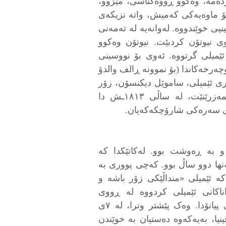
ەمە، وەکوو ڕووەکناسی، مێژوو،
 بۆ ماوەیەکی کەمیش، واتە نزیکەی
نیی خوێندووە. لەوانەیە لە تەمەنی
وی نیوتۆن کردبێت. نیوتۆن وەکوو
ێمیلی گرتووە. ئەوی بۆ نووسینی
ەرخەکاندا (بۆ نموونە ڕالف والدۆ
ری ئێمیلی، ساموێل دیکنسۆن، زۆر
بە ئاسانی توانیوێتی کۆلێژی ئەمھێرست دابمەزرێنێت، لە ساڵی ١٨١٣ـش دا
 سەرەکی شارۆچکەکەیان.
و بە ڕەوشت بوو. لەکاتێکدا کە
نھا دوو ساڵ بوو. کەچی پووری بە
ئێمیلی «منداڵێکی زۆر باشە و
ناکانی ئێمیلی کردووە لە ڕووی
مۆسیقییەوە لەگەڵ شارەزاییەکەی لە ئامێری پیانۆدا. وەک پێشتر وترا، لە ٧ی
ی، لاڤینیا، بەیەکەوە دەستیان بە خوێندن