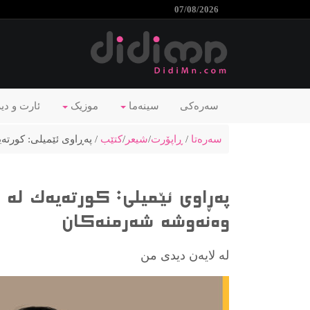
07/08/2026
سەرەکی
سینەما
موزیک
ئارت و دی
سەرەتا
/
ڕاپۆرت
/
شیعر
/
کتێب
/ په‌ڕاوی ئێمیلی: کورتەی
په‌ڕاوی ئێمیلی: کورتەیەک لە 
وه‌نه‌وشه‌ شه‌رمنه‌كان
لە لایەن دیدی من