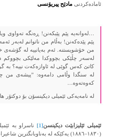
ئاماده‌كردنی
مادێح پیریۆنسی
…لەوانەیە پێم پێبکەنن! ڕەنگە تەواوی وی
پێم پێدەکەنن! بەڵام من ناتوانم لەبەر ئە
من خۆشویستنە. ئەم بەیانییە لە گۆشەی 
لەسەر چڵێکی بچووکدا مەلێکی بچووکم دۆ
کاتێ کەس گوێی لە ئاوازەکەت نییە؟ بە گر
لە سنگدا وڵامی دامەوە: ”پیشەی من چر
کەوەتەوە…
لە نامەیەکی ئێمیلی دیکینسۆن بۆ دوکتۆر ھاڵەن
ئێمیلی ئێلیزابێت دیکینسن
[1]
ناسراو بە ئێمیل
(١٨٣٠–١٨٨٦) یەکێکە لە بەناوبانگترین ش