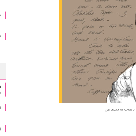
س
ئ
و
ن
ز
ایبه‌ت به‌ دیدی من
ز