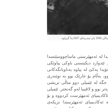
گیراوە.
ێمیلی لە ١٠ی کانوونی یەکەمی ساڵی ١٨٣٠ـدا لە ئەمھێرستی ماساچووسێتسدا
. ئێدوارد دیکینسنی باوکی پیاوێکی
ا یەکێ لە پیاوە بەناوبانگەکانی
 بەڵام بۆ جارێک بوو بە نوێنەری
جگە لە ئێمیلی دوو مناڵی تریشی
تر بوو و لاڤینیا لەو گەنجتر. ئێمیلی
ئاکادیمیای ئەمھێرست کردووە و بۆ
 ئەکادیمیای ئەمھێرستدا نزیکەی