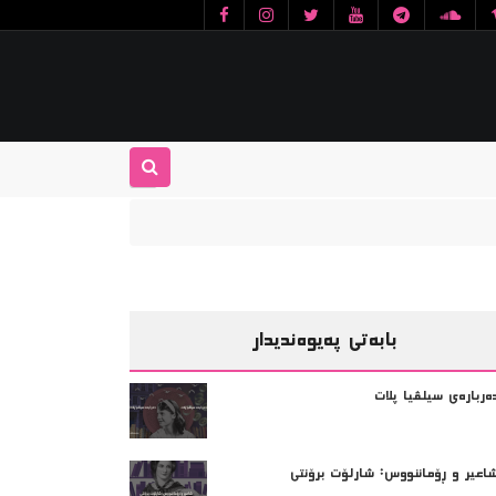
بابەتی پەیوەندیدار
ەربارەی سیلڤیا پلات
اعیر و ڕۆماننووس: شارلۆت برۆنتی