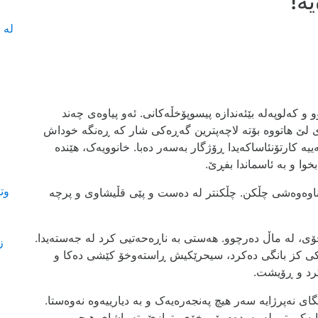
ە!
لە 
 و کەلوپەلە بێئەندازە پیسوپۆخڵەکانی. ئەو پیاوەی چەند
 لێ ھاتووە بۆتە لاچەپترین گەڕەکی شار کە ڕەنگە خوداش
یە کارتۆنئاساکەیدا ڕۆژگار بەسەر دەبا. خانوویەک، ھێندە
وا و بە ئاسماندا بفڕێ.
وت
وەوەشی چڵکن. چڵکنتر لە دەست و پێی قڵیشاوی و پرچە
، لە ماڵ دەرچوو. ھەستی بە ناڕەحەتیی کرد لە جەستەیدا.
ز
گێکی کز بانگی دەکرد، سیحرێکیش ڕاستەوخۆ کێشی دەکا و
رد و ڕۆیشت.
ای نەپرژایە سەر ھیچ پەنجەرەیەک و بە دیارییەوە نەوەستا.
یایەکی تر. لە بەردەم پێی خۆی بترازێ، تەماشای ھیچی