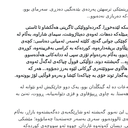
 ڕیتمێکی ترسھێن پەردەی بێدەنگیی دەدڕی. سەرمای بوو،
کە دەربازی نەدەبوو…
سکە لێدەخوڕا. گەردەلوولێکی ئاگرینی ھەڵکشاو تا
ئاستی
بێل
ەکە
دەھات. ئەوەی دەیئاژوشت، سیمای شاراوە، بەڵام لە
کچێکی جوانی گەنج، کلێت
ە
لەسەر. ئەمیانی دەناسی
:
کچەی
پێڵاوی بریقەدارەوە، کوردەکە بە
کراسی
بەفریینەوە، کوڕەی
بوو، بەڵام بەردەوام تۆزی
سپی
لە ددانەکانی ھەڵدەسوو.
ە.
..
گەیشتنە دوند. دۆڵێکی قووڵ چیاکەی لەگەڵ ئەوەی
اڵاوی سووتێنەری گڕکانی لێوە بەرز دەبۆوە
.
.. ھەر کە
ەگجار توند خۆی بە چیاکەدا کێشا و بەرەو قوڵایی لۆژ بوونەوە.
عات دە لە گینگڵدان بوو، یەک دوو جارێکیش لەو نێوانە لە
ەستا. بە چاوی ڕیپۆقاوی و قژی دێوانەییانە، ڕووت، تەنێ بە
ێ نەبوو. گەیشتە ئەو شاڕێگەیەی دەگەیشتەوە بازاڕ، بەڵام
ەی ئالوودەبوو، سەری بەسەر جەستەیدا چەمابۆوە؛ مێشکی
ماڵی. دیسان کەوتەوە غاردان. چووە ئەو سووچەی کوردەکە