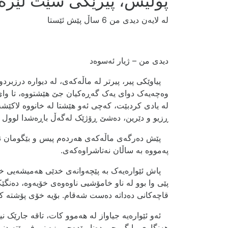
پۆلیس، پیرێکی شێت لێرەی
لە لایەن دیدی من
6 ساڵ پێش ئێستا
دیدی من – ژیار ئەسوەد
پیاوێکی پیر، پیرتر لە ماڵەکەی، لە دیوارە درزبردوو
وەچەیەک دوای یەک گەڕەکیان جێ ھێشتووە، تا وای
لە یادی کردبێت، کەچی ئەو ھێشتا لە خانووە لاکێشەی
ڕزیو و دێرین، دەشێ ڕۆژێک لەگەڵ باڕەشدا لوول بخ
پێش دەرگەی ماڵەکەی ھەردەم پیس و بێگومان نا
پەمووە بە ساڵان نەتاشراوەکەی.
پاش ئێوارەیەک بە پێچەوانەی خدێی ھەمیشەیی خۆی
پێی وا بوو لە ناو خامۆشیی ناوەوەی خۆیەوە، دەن
قاچەکانی دەداتە دەست شەقام. بۆیە خۆی پۆشتە ک
ئەو ئێوارەیە جیاواز لە ھەموو کات، تاقە جارێک نیگ
هەنگاوی وا گورجی دەنا، پێدەچوو زەینی فڕیبێتە دن