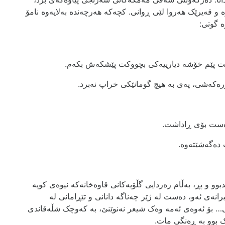
 و قەیرێک ھەروا لێی ڕوانی. کچەکە ھەرچەندە بەلایەوە نامۆ
 گوتی:
ەیت پێم خۆشە دیارییەکی بچووکت پێشکەش بکەم.
رەکەشی، پەی بە ھیچ گومانێکی خراپ نەبرد.
دەست بۆی ڕاداشت.
 دەگەشێتەوە.
و و پڕ، بەڵام زەردایی گڵۆپەکانی قاوەخانەکە نیوەی کوپە
نەی ئەو، دەست لە ژێر چەناگە دانانی و تێڕامانی لە
… بۆ ئەوەی ئەمە وەک شیعر نەنوێنێ، بە کەوچک شڵەقاندی
ک بوو بە ڕەنگی مات.