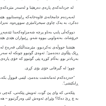
لە جزدانەکەی پارەی دەرهێنا و لەسەر مێزەکەی ج
لەبەردەم جامخانەی قاوەخانەکە ڕاوەستابوو، هێشت
دەکرد، بە یەک چاوی سیحرئامێزی سوورەوە. نەیزانی
دووکەڵی پایپ بەناو پرچە شەمزاوەکەیدا تێدەپەڕی
خرۆشاند، بەتەواویی ببووە شەو. ڕێبواران ھێدی ھێد
ھێشتا جووڵەی نەکردبوو، مێرمنداڵێکی قەرەج لەبەر
ڕێک پێڵاوی دەدەمێ”. ئەوەی گوتبوو چونکە لە سەر
بەربادتر بوو. بەڵام کوڕە پێی گوتبوو کە خۆی پارەی
چوو؛ لە گیرفانی خۆی بۆی کڕی.
“حەزدەکەم ئەمانەشت بدەمێ، لێمی قبووڵ بکە، تۆ
ڕابکێشی”.
پێکەنی کە وای پێ گوت. ئەویش پێکەنی، کەچی س
بە چ ڕێ دەکا؟ وێڕای ئەوەش لێی وەرگرتبوو – ھەر