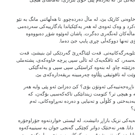
ی کارێک بێ، لە ماڵ دەردەچوو. تا ھەڵھاتنی مانگ بە نێو
کرد و وەک ئەوەی لە ھەر یەکێکیاندا یادگارییەکی سەردەمی
اڵەکان لەنگەری دەگرت. پاشان لەوێوە شۆڕ دەبووەوە
ۆی تەنھا دووکەڵی چڕی پایپ جێ دەما.
وبەرگەکانیەتی. قەت لێناگەڕێ گەردێکی لێ بنیشێ، قەت
لەسەر، کە تاڤگەیەک لە تاڵی سپی پرچە خاوەکەی، پشتەملی
زێنێتە چاو. لە بنەوە کراسێکی سپی سپی و یەلەگێکی
 لە تاقوتیقی پێڵاوە چەرمیینە بریقەدارەکەی بێ.
ڕەحەتییەکی ئەوتۆن بۆی؟ کێ دەزانێ ئەو پێی وایە ھەر
 و ھیچی تر؟ کتومت زیندانێکی تاکەکەسیی بۆگەن، کە
ەدبەختی و کڵۆڵی و تەنیایی و دەردە نەبڕاوەکانی، ئەم
؟
یەکی نزیک بازاڕ دانیشت. لە لیستی خواردنەوە جۆراوجۆرە
انا. هەر نەختێک دواتر کچێکی گەنجی جوان بە سینییەکەوە
انا. دەرکەوتنی شەقی مەمکەکانی سەرنجی پیاوەکەی برد،