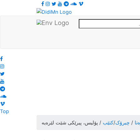
Top
تا
/
چیرۆک
/
کتێب