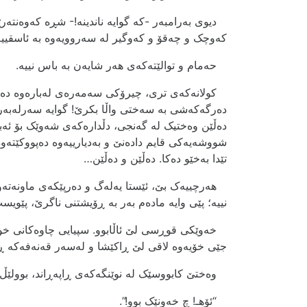
دیوی بەرامبەر -کە گوایە ناندينە!- شڕە کەوەنتەر
کەوچک و چەقۆ و کەوگیر لە سەروویەوە بە ئاسقیی
حەمام و توالێتەکەی هەر شایەن بە باس نییە.
کولانەکەی تری، چیرۆکی سەمەرەی لەبارەوە دەگێڕن
دەرگەکەشی بە سەختی واڵا بکرێ! گوایە سەرلەبەری ک
دەڵێن وەختیک لە گەنجی، دڵدارەکەی شەوێک بۆ ئەبە
شووشەیەکی قایم دادەنێ و بەدیارییەوە دەپووکێتەو
تێدا بەخێو دەکا. دەڵێن و دەڵێن…
ھەرچییەک بێ، ئێستا یەلەگ و دەرپێکەی ماونەتەوە
نییە؛ پێی وایە مادەم بەر بە ڕۆیشتنی ناگرێ، پێویست
خەوێکی قوڕسی لێ ئاڵابوو. سپیایی چاوەکانی خوێنی
جێی خۆیەوە لاقی لێ ڕاکێشا و لەسەر قەنەفەکە ڕاک
وەختێ کابووسێک لە نوێنگەکەی ڕاپەڕاند، بوولێڵ 
“ئۆھـ! چ خەونێک بوو!”.