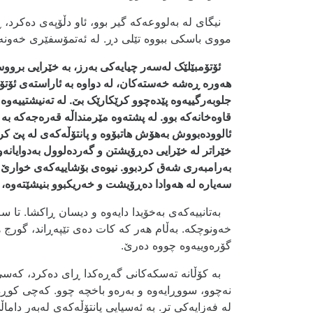
نیگای لە بەلووعەکە گیر بوو، ئاو دڵۆپەی دەکرد،
مووی باسکی ببووە تێلی دڕ. لە ئەتمۆسفێری خەونە
ئۆتۆمبێلێک لەسەر چیایەکی بەرز، بە خێرایی بروو
هەورە ڕەشە خەستەکان
، لە دواوە بە ئاراستەی ئۆتۆم
جلوبەرگی
یەوە
پێدەچوو کرێکارێک بێ. لە تەنیشتییەوە 
قاوەخانەکە بوو. لە پشتەوە مێرمنداڵە قەرەجەکە بە 
ئالوودەبووش بەھۆش ھاتبۆوە و پانتۆڵەکەی لە
پێ
کرد
خێراتر لە خێرایی دەڕۆیشتن و گەردەلوول بەدوایانەو
بەرامبەری شەق کردبوو. نیوەی بۆشاییەکەی خوارێ ه
سەیارە لە ھەوادا
دەڕۆیشت و
خەریکبوو بنیشێتەوە، ی
بەتانییەکەی بەخۆیدا دایەوە و دیسان ڕاکشا. تا سە
خەونوچکە. بەڵام ھەر کە کات دەی تێپەڕاند، گورج ھ
گۆرەوییەوە چووە دەرێ.
بە کۆڵانە تەسکەکانی گەڕەکدا ڕای دەکرد، کەسی ل
نەچوو، سووڕایەوە و بەرەو باخچە چوو. کەچی کوڕ
لە فەزایەکی تر. بە ئەسپایی پانتۆڵەکەی لەبەر دا