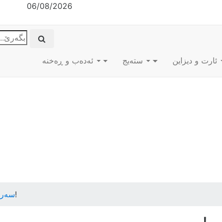
06/08/2026
ئارت و دیزاین
ستەیج
ئه‌ده‌ب و ڕه‌خنه‌
/ پۆلیس، پیرێکی شێت لێرەیە!
سەرە