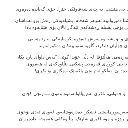
ێ ھێشت. بە چەند شەقاوێکی خێرا، خۆی گەیاندە دەرەوە.
ا دەیڕوانییە ئەوبەر شەقام. پشیلەیەکی ڕەش بوو تەماشای
 بۆچی پشیلە ڕەشەکەی ئێدگار ئالان پۆی هێنایەوە یاد!
 و بۆ پشتەوە پەرش دەبۆوە. کزەبایەکی سارد پێستی
ی چۆڵیان دەکرد، گڵۆپە ستونییەکان دەکوژانەوە.
دەمی ھەڵتۆقا. لە دڵی خۆیدا گوتی: “بەس داوای پارە بکا،
 تا بنی کوڕەی قەرەجی پشکنی. پێڵاوەکەی لە ھەمووی
 دەداتێ، بەڵکو ئەم بچێ پاکەتێک سیگاری بۆ بکڕێ!
 جەوانی، ناکرێ بەم پێڵاوانەتەوە بتەوێ سەرنجی کچان
ەرسوڕمانیشی ئاشکرا دەدرەوشایەوە لەوەی ئەدی بۆخۆی
 ڕۆژە و موسافیری شارێک، پێڵاوەکانی ھەمیشە دادەڕزان.