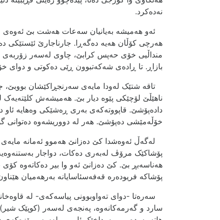
نەدەکرد.
ئەو ھەمیشە بەیانیان سەعات ھەشت بێ ئەوەی خاوەن
ھەرچی کۆڵان ھەیە دەگەڕا. جارناجارێ ئێستێکی دە
منداڵیی خۆی حەپس کرابێ، چاوی لەسەر زۆربەی م
بازاڕ. تا ڕادەی شەکەتبوون ڕێی دەکوتی و دوای خ
تاقە شتێک لەودا مایەی سەرنجڕاکێشان بووبێ، جل
ناھێڵێ لۆچێکی پێوە دیار بێ. ھەمیشەش کلێتەیەک 
دادەپۆشێ. قاپووتەکەی بەری ڕەشێکی وەھایە ئاو دە
خۆڵەمێشی دەپۆشێ. ھەر لە دووریشەوە دەتوانی گوێت
لەگەڵ ئەوەشدا کێ دەزانێ ھەموو ئەمانە مایەی نا
پۆشاکێک مرۆڤ لەبەری دەکات، دواجار بەستنەوەیە
ھەناسەبڕ بێ. کێ دەزانێ ئەو وا بیر دەکاتەوە کۆی ب
پۆشاکە فریودەرە قەفەسئاسایانە بەرھەمیان ھێناون
سەرەتا -دوای تەواوبوونی پیاسەکەی- لە قاوەخانە
سارد و گەرمەکانەوە، پەنجەی لەسەر (کوپێک شیر) د
ھاتە بەردەمی، پەرداخێک ئاو و… لەسەر مێزەکەی د