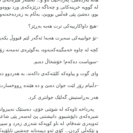
لە گووپە خرپنەکانی و چەناگە درێژەکەی ورد بووەوە
بوو، دەشێ پێی قەڵس بووبێ، بەڵام بە زەردەخەنەوە
-ھیچ داواکارییەکی ترت ھەیە بەڕێز؟
-تۆ جوانییەکی سەیرت ھەیە! ئەگەر لێم قبووڵ بک
کچە لە چاوە خەمگینەکەیەوە، بەگوێرەی تەمەنە زۆ
-سوپاست دەکەم! خۆشحاڵ دەبم.
وای گوت و پیاوەکە کلێتەکەی داکەند، بە ھەردوو 
-دڵنیام زۆر لێت جوان دەبێ و دە ھێندە ڕووخسارت
هەر بەڕاستیش گەلێک جوانتری کرد.
پەرداخە ئاوەکە لە شوێنی خۆی، دەستێک نەیبزواندبو
شیرەکەی داپۆشیبوو. دانیشتنی پێ لەسەر پێی شاعیرا
ئەوبەری شەقام، لە ناو کوپەکە شەڕی زەرد و سپی
و تێکەڵی کردن… کۆی ئەو دیمەنانە چەشنی تابلۆیە