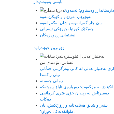
بابەتی پەیوەندیدار
دارستاندا ڕاوەستاوم؛ ئەمەوێ
نەپچڕێم، نەڕژێم و کۆبکرێمەوە
سێ جار گەڕانەوە، پاشان نەگەڕانەوە
چەپکێک کورتیلەچیرۆکی ئیسپانی
نیشتمانی ڕەوەزەکان
زۆرترین خوێندراوە
اری بەختیار عەلی لە کاتی وەرگرتنی خەڵاتی
نیلی زاکسدا
زمانی جەستە
انکۆ دژ بە مزگەوت: دەربارەى تابلۆ ڕووتەکە
ده‌میرتاش له‌ زیندان خۆی فێری كرمانجی
ده‌كات
بینەر و شانۆ: هەتاھەتایە و ڕۆژێکیش، یان
ملوانکەیەکی پچڕاو؟!