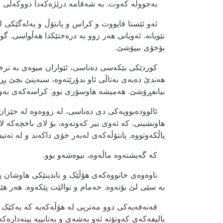
بەجووڵە کەوت. بە شەقامە درێژەکەدا دووکەڵی بە
ئەو ئێستا قاپووت و کراس و پانتۆڵ و یەلەگێکی لە
نێویانە. ئەویانی ھەر زوو بە درەختێکدا ھەڵواسی. 
بۆخۆی بیپۆشێ.
کوردێکی بێکەسی دەناسی، ئێواران میوەی بە نرخێ
ھەندێ دەبەی بەتاڵی ئاو بدۆزێتەوە، سبەینێ بچێ پڕ
بیانفڕۆشێ. ھەمیشە ھاوسۆزی بوو. کراسەکەی بەو
ئالوودەبوویەکی دی دەناسی، لە زووەوە لە خێزان
ھاونشینی. کە ئەوی بیر کەوتەوە، بۆ لای باخچەکە ل
پاڵکەوتووە. پانتۆڵەکەی لەبەر خۆی داکەند و لە تەنیش
کە گەیشتەوە ماڵەوە، نیوەشەو بوو.
ناوەوەی خانووەکەی ھۆڵێک و ناندينێکی ھاوشان پێک
بە سێی لێ بۆتەوە. حەمام و توالێت پێکەوە. ھەر ھێند
قەنەفەیەکی دوو مەتریی لە ھۆڵەکەیە کە یەکێک ل
بالیفەکەی کەوتۆتە ئەو بەشەی و بەتانییە پینەدارەک