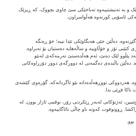
ێک و بە تەنیشتییەوە تەباخێکی سێ چاوی بچووک، کە ڕیزێک
ەکی ئاسۆیی کورتەوە هەڵواسراون.
ەوە. دەڵێن جێی ھەنگاوێکی تێدا نییە؛ خۆ ڕەنگە
تێبی تۆز و خۆڵاوییە و ساڵەھایە دەستیان بۆ نەبراوە.
د پێڵوو لێک دەنێ، ئەم ھەڵدەستێ تەرمەکەی لەنێو
ە. دەڵێن باڵندەی دەگمەنی لە دوورگەی دوور دۆزراوەکانی
. ھەردووکی تووڕھەڵدەداتە نێو ئاگردانەکە. گۆرەوی کێشەی
 ناکا فڕێی بدا.
ین، ئەژنۆکانی لەبەر ڕێکردنی زۆر، نوقمی ئازار بوون. لە
شا. ڕووتوقوت کەوتە ناو چاڵی نائاگاییەوە.
بوو.