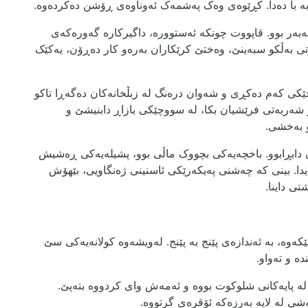
 با دەدا. کڕێوەی وەک پەشمەک ئەوناوەی ڕۆشن دەکردەوە.
بەر بوو. قاپووت چونکە ئەستوورە، داگیرکارە گەورەکەی
گوتی بەڵکو سبەینێ، وەختێ کرێکاران بەرەو کار دەڕۆن، یەکێک
کی کەم دەکڕی و شەوان درەنگ لە زبڵخانەکان دەگەڕا تاکو
 شەربەتی فرێشیان بکا، لە سووچێکی بازاڕ دابنیشێ و
 بەخشی.
 دابڕابوو. باخچەیەکی بچووک ماڵی بوو، پشیلەیەکی ڕەشیش
ایدا. بینی کە چەشنی پەیکەرێکی ئاسنینی ژەنگاویی، بێھۆش
تی داینا.
ەوە، بە ئەندازەی پێنج بە پێنج. لەویشەوە کولانەیەکی سێ
ە و تەواو.
ە پایەکانی شلوکوت بووە و ئەمەش وای کردووە بتەپێ.
ەشی لە لایە بەرزەکە ئۆقرەی گرتووە.