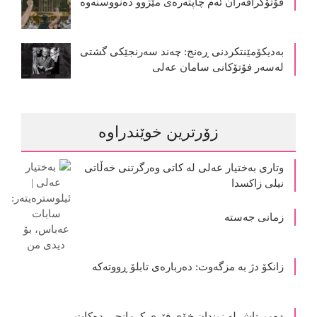
فۆتۆگرافەران ئەم چاپتەرەی مێژوو دەنووسنەوە
بەدیکۆمێنتکردنی ڕەنج: چەند سەرنجێکی گشتی
لەسەر فۆتۆکانی سامان عەلی
زۆرترین خوێندراوە
وتاری بەختیار عەلی لە کاتی وەرگرتنی خەڵاتی
نیلی زاکسدا
زمانی جەستە
زانکۆ دژ بە مزگەوت: دەربارەى تابلۆ ڕووتەکە
ده‌میرتاش له‌ زیندان خۆی فێری كرمانجی ده‌كات