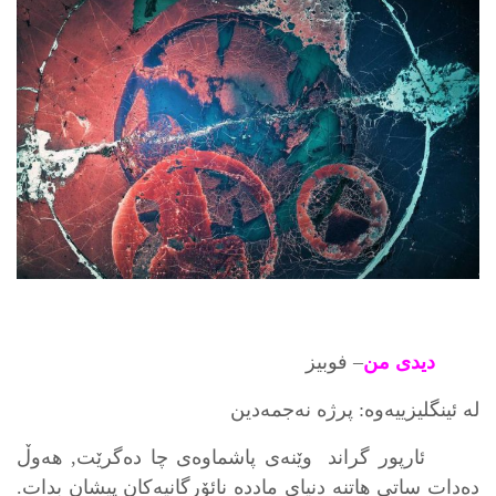
دیدی من
– فوبیز
لە ئینگلیزییەوە: پرژە نەجمەدین
ئارپور گراند وێنەی پاشماوەی چا دەگرێت, هەوڵ
دەدات ساتی هاتنە دنیای ماددە نائۆرگانیەكان پیشان بدات.