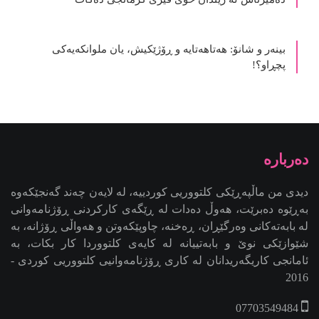
بینەر و شانۆ: هەتاھەتایە و ڕۆژێکیش، یان ملوانکەیەکی
پچڕاو؟!
دیدی من ماڵپەڕێکی کلتووریی کوردییە، لە لایەن چەند گەنجێكه‌وه‌
بەڕێوە دەبرێت، هەوڵ دەدات لە ڕێگەی کارکردنی ڕۆژنامەوانی
لە بابەتەکانی وەرگێڕان، ڕەخنە، چاوپێکەوتن و هەواڵی ڕۆژانە، بە
شێوازێکی نوێ و بابەتییانە لە کایەی کلتووردا کار بکات، بە
ئامانجی کاریگەریدانان لە کاری ڕۆژنامەوانیی کلتووریی کوردی -
2016
07703549484