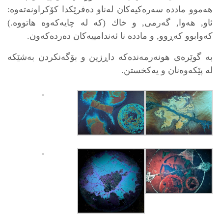
هەموو ماددە سەرەكیەكان لەناو دەفرێكدا كۆكراونەتەوە:
ئاو, هەوا, گەرمی, و خاك (كە لە چایەكەوە هاتووە.)
كەوابوو كەڕوو, و ماددە نا ئەندامییەكان دەردەكەون.
بە گوێرەی هونەرمەندەكە داڕزین و بۆگەنكردن بەشێكە
لە پێكەوەنان و یەكخستن.