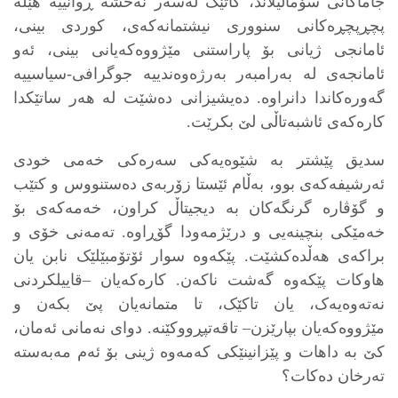
جاماکانی سۆماڵیلاند، کاتێک لەسەر نەخشە ڕوانییە هێڵە
پچڕپچڕەکانی سنووری نیشتمانەکەی، کوردی بینی،
ئامانجی ژیانی بۆ پاراستنی مێژووەکەیانی بینی، ئەو
ئامانجەی لە بەرامبەر بەرژەوەندییە جوگرافی-سیاسییە
گەورەکاندا دانراوە. دەیشیزانی دەشێت لە هەر ساتێکدا
کارەکەی ئاشبەتاڵی لێ بکرێت.
سدیق پێشتر بە شێوەیەکی سەرەکی خەمی خودی
ئەرشیفەکەی بوو، بەڵام ئێستا زۆربەی دەستنووس و کتێب
و گۆڤارە گرنگەکان بە دیجیتاڵ کراون، خەمەکەی بۆ
خەمێکی بنچینەیی و درێژمەودا گۆڕاوە. تەمەنی خۆی و
براکەی هەڵدەکشێت. پێکەوە سوار ئۆتۆمبێلێک نابن یان
هاوکات پێکەوە گەشت ناکەن. کارەکەیان –قاییلکردنی
نەتەوەیەک، یان تاکێک، تا متمانەیان پێ بکەن و
مێژووەکەیان بپارێزن– تاقەتپڕووکێنە. دوای نەمانی ئەمان،
کێ بە داهات و پێزانینێکی کەمەوە ژینی بۆ ئەم مەبەستە
تەرخان دەکات؟