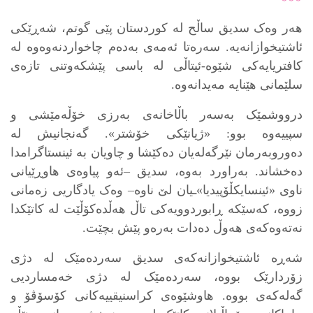
* * *
هەر وەک سدیق ساڵح لە کوردستان پێی گوتم، شەڕێکی
ئاشتیخوازانەیە. سەرەتا ئەمەی بەدەم چاخواردنەوەوە لە
کافتریایەکی شێوە-ئیتاڵی لە باسی پێشکەوتنی تازەی
سلێمانی هێنایە مەیدانەوە.
درووشمێک بەسەر باڵاخانەی بەرزی خۆڵەمێشی و
سپییەوە بوو: «ژیانێکی خۆشتر». گەنجانیش لە
دەوروبەرمان نێرگەلەیان دەکێشا و چاویان بە ئینستاگرامدا
دەخشاند. بەراورد بەوە، سدیق –ئەو پیاوەی هاوڕێیانی
ناوی «ئینسایکڵۆپیدیا»ـیان لێ ناوە– وەک یادگاریی زەمانی
زووە، کەسێکە ڕابوردوویەکی تاڵ هەڵدەکۆڵێت لە کاتێکدا
نەتەوەکەی هەوڵ دەدات بەرەو پێش بچێت.
شەڕە ئاشتیخوازانەکەی سدیق سەردەمێک لە دژی
زۆردارێک بووە، سەردەمێک لە دژی خەمساردیی
گەلەکەی بووە. هاوشێوەی کراسنیقییەکانی کۆسۆڤۆ و