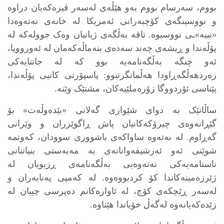
بووم، سەرسام بووم بەو هێڵەی لەسەر ڤیزەکەیان دراوە
و نووسینگەی کۆچبەرانی ئەمریکا لە خانەی نەتەوەدا
«نییە»ـی نووسیوە. تاقە بەڵگەی ژیانیان وەک جوولەکە لە
پۆڵەندا و ڕیشەی چەند سەدەی بنەماڵەکەمان لە ئەورووپا،
ئەو چنگە بەڵگەنامەیە بوو کە لە جانتایەکی
زەردهەڵگەڕاودا هەڵمانگرتبوو: پاسپۆرتی کاتیی پۆڵەندا،
پێناسی ئۆردووگا زۆرەملێیەکان، مشتێک وێنە.
ساڵانێک بە دوای شێوازی گەلانی «بێدەوڵەت» بۆ
گێڕانەوەی چیرۆکەکانیان پاش ڕاگوێزران و وێرانی
گەڕاوم. لە نەتەوە ساواکەی باشووری سوودان، کەوتمە
شوێنی ئەو ئەرشیفەوانانەی بە مەبەستی بنیاتنانی
ناسنامەیەکی نەتەوەیی بەڵگەنامەی ڕزیویان لە
ژێرزەمینەکاندا کۆ کردبووەوە. لە کەمپی پەنابەران و
لەسەر ڕێچکەی کۆچ، لە ئاوارەکانم دەپرسی چییان لە
زێدەکەیانەوە لەگەڵ خۆیاندا هێناوە.