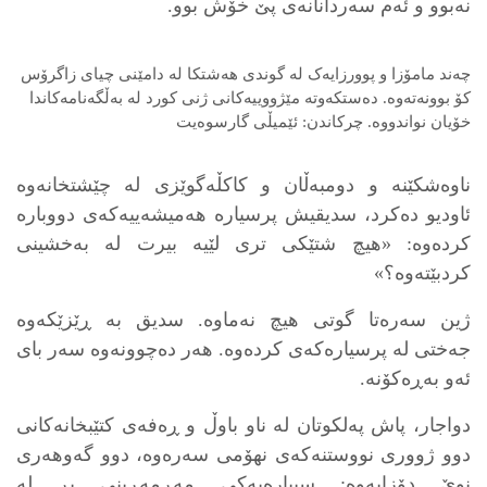
نەبوو و ئەم سەردانانەی پێ خۆش بوو.
چەند مامۆزا و پوورزایەک لە گوندی هەشتکا لە دامێنی چیای زاگرۆس
کۆ بوونەتەوە. دەستکەوتە مێژووییەکانی ژنی کورد لە بەڵگەنامەکاندا
خۆیان نواندووە. چرکاندن: ئێمیڵی گارسوەیت
ناوەشکێنە و دومبەڵان و کاکڵەگوێزی لە چێشتخانەوە
ئاودیو دەکرد، سدیقیش پرسیارە هەمیشەییەکەی دووبارە
کردەوە: «هیچ شتێکی تری لێیە بیرت لە بەخشینی
کردبێتەوە؟»
ژین سەرەتا گوتی هیچ نەماوە. سدیق بە ڕێزێکەوە
جەختی لە پرسیارەکەی کردەوە. هەر دەچوونەوە سەر بای
ئەو بەڕەکۆنە.
دواجار، پاش پەلکوتان لە ناو باوڵ و ڕەفەی کتێبخانەکانی
دوو ژووری نووستنەکەی نهۆمی سەرەوە، دوو گەوهەری
نوێ دۆزایەوە: سیپارەیەکی مەڕمەڕینی پڕ لە