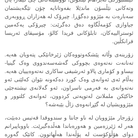
وتەکانی نێڵسۆن ماندێلا بفەوتانایە چۆن تێگەیشتمان
سەبارەت بە مێژوو دەگۆڕا. چیرۆک لە هەزاران ڕووبەری
جیاوازی کۆمەڵگاوە دەق دەگرێت: چیرۆکی یەکەمین
ئوسترالییەکان، تابلۆکانی فریدا کالۆ، مۆسیقای ئەریسا
فرانکڵین.
زۆرینەی وڵاتە پێشکەوتووەکان ژێرخانێکی پتەویان هەیە.
تەنانەت نەتەوەی بچووکی گەشەسەندووی وەک گینیا-
بیساو و کۆماری پالاو ئەرشیفی ساکاری نەتەوەیییان هەیە.
بەڵام ئەی ئەوانەی وەک کورد دەکەونە نێوان کەلێنی ئەو
نەتەوانەی بە فەرمی ناسراون، ئەو گەلانەی نیشتەجێی
خاکێکن ململانێ لەتوپەتی کردوون، ئەوانەی کلتوور و
مێژوویشیان لە گێڕانەوەی زاڵ بێبەشە؟
زۆرجار مێژوویان لە ناو جانتا و سندووقدا قەتیس دەبێت،
هەر لە ژێرزەمین و هەورەباندا هەڵدەگیرێت. باووباپیرانم
دوای هۆڵۆکۆست لە پۆڵەندا هەڵهاتوون. کاتێک گەورە