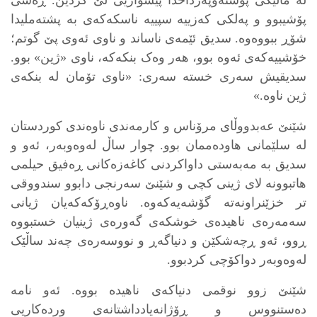
لە ماڵێکی پۆشتەوپەرداخدا پێشوازیی لێ کردین. ڕەشی
پۆشیبوو و پەلکی کەزییە سپییە ناسکەکەی بە پشتەملیدا
شۆڕ ببووەوە. سدیق ئێمەی ناساند و ناوی ئەوی پێ گوتم؛
خۆشییەکەی ئەوە بوو، هەر وەک بنکەکە، ناوی «ژین» بوو.
سدیقیش سەری خستە سەری: «ناوی تۆمان لە بنکەی
ژین ناوە.»
شێنێ عەبدووڵای مرۆناس و کارمەندی ناوەندی کوردستان
لە سلێمانی هاودەممان بوو. چوار ساڵ لەوەوبەر، ئەو و
سدیق بە مەبەستی داواکردنی کاغەزەکانی ڕەفیق حیلمی
هاتبوونە لای ژینی کچی و شێنێ سەرنجی دابوو سندووقی
تر خزێنراونەتە گۆشەیەکەوە. ناوەڕۆکەکەیان ژیانی
سەمەرەی ناهیدەی خوشکەی گەورەی ژینیان خستبووە
ڕوو، ئەو ڕچەشکێن و دنیاگەڕ و نووسەرەی چەند ساڵێک
لەوەوبەر دواکۆچی کردبوو.
شێنێ زوو نوقمی دنیاکەی ناهیدە بووە. ئەو نامە
دەستنووس و ڕۆژانەیادداشتانەی وردەکاریی