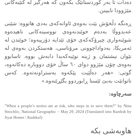
دەدات تا بەر کوردستانێک بکەون کە هەرگیز لە کتێبەکانی
مێژوودا نایبینن.
ڕەنگە دڵخۆش بێت بەوەی ئاواتەکەی بەدی هاتووە: شێنی
عەبدووڵا بەدەم خوێندنەوەی نووسینەکانی ناهیدەوە
شوێنەواری چیرۆکەکەی خۆی تێدایە دۆزییەوە؛ خوێندن لە
ئەمریکا، بەدواداچوونی مرۆناسی، هەستکردن بەوەی لە
نێوان نیشتمان و ژینە نوێیەکەیدا دابەش بووە. تاسابوو
بەوەی چۆن مێژوو دوای ٦٠ ساڵ خۆی دووبارە دەکاتەوە،
گوتی: «هەر دەڵێیت پێکەوە بەستراونەتەوە. کەس
ناتوانێت بەبێ ئێستا ڕابوردوو بگێڕێتەوە.»
سەرچاوە:
“When a people’s stories are at risk, who steps in to save them?” by Nina
Strochlic, National Geographic – May 29, 2024 (Translated into Kurdish by
Jiyar Homer \ Kashkul)
هاوبەشی بکە