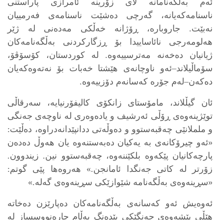
ئەم بەڵگەنامانە لای زۆرینە ئامرازی پاراستنی
ناسنامەکەیانە، گەرچی دەشێت ناسنامەی فەرمییان
نەبێت. جاروبارە، ڕۆژانە خەڵکی مەدەنی لە ژێر
هەلومەرجی نائاساییدا بۆ ڕزگارکردنی بەڵگەنامەکان
ژیانیان دەخەنە مەترسییەوە. لە کوردستان، کۆسۆڤۆ،
سۆماڵیلاند–ئەو ناوچانەی هێشتا خەبات بۆ نەتەوەکەیان
دەکەن–لەم جۆرە کەسانەم دۆزییەوە.
ئان گیڵلاند، مامۆستای زانکۆی کالیفۆرنیایە، سەرقاڵی
توێژینەوەی ڕۆڵی ئەرشیف و یادەوەری لە ناوچەی جەنگی
و ململانێی چەقبەستوو و دەوڵەتی ددانپێدانەدراوە، دەڵێت:
«ئەو چیرۆکانەی بە یەکیان دەبەستنەوە یان هەوڵ دەدەن
پارچەکانیان پێکەوە بلکێننەوە، چەقبەستوو نین. زیندوون.
زۆرتر لە کاتی جەنگدا ئامانجن.» هەروەها پێی گوتم:
«سڕینەوەی بەڵگەنامە شێوازێکی سڕینەوەی گەلە.»
ئەوەیش ئەو کەسانەی بەڵگەنامەکان دەپارێزن دەخاتە
هێڵی پێشەوەی جەنگێکی بێدەنگ بەڵام چارەنووسساز لە