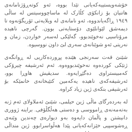
خۆشەویستییەکەیانی تێدا بووە، ئەو کوتەڕۆژنامانەی
هاتنیان بۆ زانکۆی کڵارک لە ماساچووسیتس لە ساڵی
١٩٤٩ ڕاگەیاندووە، ئەو نامانەی لە ویلایەتی ئۆریگۆنەوە تا
دیمەشق لێوانلێوی دۆستایەتی بوون. گەرچی ناهیدە
مرۆناسیی نەخوێندبوو، گەلێکی لەسەر خواردن، زمان و
نەریتی ئەو شوێنانەی سەری لێ داون نووسیوە.
شێنێ قەت سەرنجی هێندە پڕوردەکاریی لە ڕوانگەی
ژنێکی کوردەوە نەخوێندبووەوە. ئەم ئەرشیفە چیرۆکی
کەمبیستراوی دەگێڕایەوە. سدیقیش هاوڕا بوو،
ئەرشیفەکەی ناهیدە یەکەمین کتێبخانەی خانمێکە بۆ
ئەرشیفی بنکەی ژین زیاد کراوە.
لە بەردەرگای ماڵی ژین حیلمی، شێنێ ئەملاولای ئەم ژنە
بەتەمەنەی ڕامووسی و دەستی هەڵگڵۆفی. براینە ژووری
دانیشتن و پاڵمان دایەوە بەو دیوارەی چەندین وێنەی
ڕەشوسپیی خێزانەکەیانی پێدا هەڵواسرابوو. ژین منداڵی