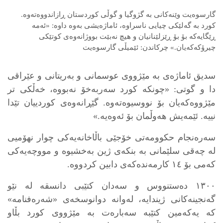
گارسوەیت وێنەکانی بە گژوگیا و گوڵی کوردستان ڕازاندووەتەوە.
کورد بە گەلێکی چیایی ناسراوە، ئاماژەیشی بەوە داوە: «ئەمە
ڕێگایەکە بۆ بۆ ڕێزلێنانیان و هیچ نەبێت بووژانەوەی کوتێکی
چیرۆکەکەیان.» چرکاندن: ئێمیڵی گارسوەیت
سدیق ئاماژەی بە مێژووی عوسمانی و بەریتانی و عێراقی
دا و گوتی: «چونکە کورد سەربەخۆ نەبووە، خەڵکی تر
مێژووەکەیان بۆ نووسیوەتەوە. گێڕانەوەی کوردییان تێدا
نییە. ئێمەیش هەوڵمان بۆ ئەوەیە.»
سەرەنجام حکوومەتی خۆجێی باڵاخانەیەکی چوار نهۆمیی
لە چەقی سلێمانی بە بنکەی ژین بەخشیوە و مووچەیەکی
کەمی بۆ ١٤ کارمەندەکەی دابین کردووە.
١٣٠٠ دەستنووس و سەدان کتێبی دانسقە لە نێو
گەنجینەکانی ژیندایە، لەوانە دوانوسخەی «شەرەفنامە»
کە یەکەمین کتێبە سەبارەت بە مێژووی کورد بڵاو