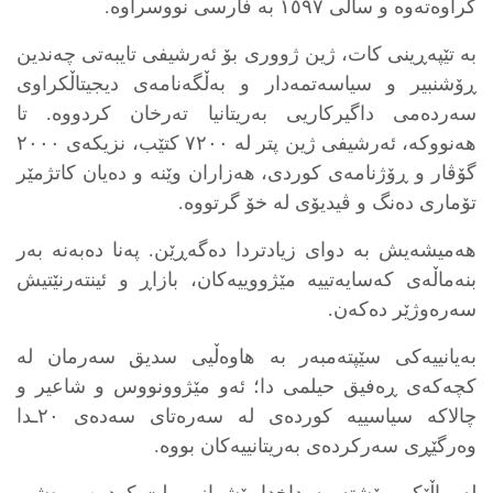
کراوەتەوە و ساڵی ١٥٩٧ بە فارسی نووسراوە.
بە تێپەڕینی کات، ژین ژووری بۆ ئەرشیفی تایبەتی چەندین
ڕۆشنبیر و سیاسەتمەدار و بەڵگەنامەی دیجیتاڵکراوی
سەردەمی داگیرکاریی بەریتانیا تەرخان کردووە. تا
هەنووکە، ئەرشیفی ژین پتر لە ٧٢٠٠ کتێب، نزیکەی ٢٠٠٠
گۆڤار و ڕۆژنامەی کوردی، هەزاران وێنە و دەیان کاتژمێر
تۆماری دەنگ و ڤیدیۆی لە خۆ گرتووە.
هەمیشەیش بە دوای زیادتردا دەگەڕێن. پەنا دەبەنە بەر
بنەماڵەی کەسایەتییە مێژووییەکان، بازاڕ و ئینتەرنێتیش
سەرەوژێر دەکەن.
بەیانییەکی سێپتەمبەر بە هاوەڵیی سدیق سەرمان لە
کچەکەی ڕەفیق حیلمی دا؛ ئەو مێژوونووس و شاعیر و
چالاکە سیاسییە کوردەی لە سەرەتای سەدەی ٢٠ـدا
وەرگێڕی سەرکردەی بەریتانییەکان بووە.