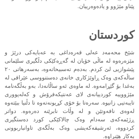
پێناو مێژوو و یادەوەرییان.
کوردستان
شێخ محەمەد عەلی قەرەداغی بە عەبایەکی درێژ و
مێزەرەوە لە ماڵی خۆیان لە گەڕەکێکی دڵگیری سلێمانی
پێشوازیی لێ کردم. بەدەم تەسبیحاتەوە، بەسەرهاتی ٢٠
ساڵەکەی وەک ڕاوێژکاری خانەی دەستنووسی عێراقی لە
بەغدا بۆ گێڕامەوە. لە ماوەی ئەو ساڵانەدا، بەو بەڵگەنامە
مێژووییە کوردییانەی لای عەنتیکەفرۆش و کەلەپووری
تایبەتیی زانیوە. سەرەتا بۆ خۆی کڕیونەتەوە تا دڵنیا ببێتەوە
لەوەی نافەوتێن و لە وڵات نابرێنە دەرەوە. دواتر
ڕژێمەکەی سەدام وەک چالاکێکی کورد دەستگیری
کردووە، ئەرشیفەکەیشی وەک بەڵگەی تاوانباربوونی
بەکار هێنراوە.