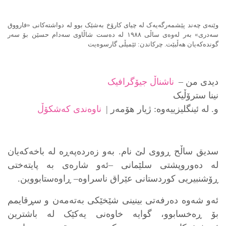
وێنەی چەند پێشمەرگەیەک لە چیای کارۆخ بەشێک بوو لە دواشتەکانی «فارووق
سەدری» بەر لەوەی ساڵی ١٩٨٨ لە دەست شاڵاوی سەدام حسێن بۆ سەر
گوندەکەیان هەڵبێت. چرکاندن: ئێمیڵی گارسوەیت
دیدی من –
ناشناڵ جیۆگرافیک
نینا سترۆڵیک
و. لە ئینگلیزییەوە: ژیار هۆمەر |
ناوەندی کەشکۆڵ
سدیق ساڵح ڕووی لێ نام. بەو زەردەپەڕە لە باخەکەیان
لە دەوروپشتی سلێمانی –ئەو شارەی بە پایتەختی
ڕۆشنبیریی کوردستانی عێراق ناسراوە– ڕاوەستابووین.
ئەو شەوە دەرفەتی بینینی شێخێکی بەتەمەن و سڕقایمم
بۆ ڕەخسابوو، گوایە خاوەنی یەکێک لە باشترین