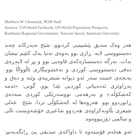
Matthew W. Chwastyk, NGM Staff
Sources: CIA World Factbook; UN World Population Prospects;
Kurdistan Regional Government; Yerevan Saeed, American University
هەر وەک سدیق پێشبینیی کردبوو، شێخ نەیدرکاند چەند
دەستنووسی لایە. ڕازی بوو بەوەی تەنیا یەک کتێبم نیشان
بدات. بەرگە دەستسازەکەی قاوەیی بوو و پڕ لە لاپەڕەی
دەقی دەستنووسی کوردی و نەخشونیگاری ئاڵوواڵا بوو.
پەنجەی خستە سەر ئەو دیوانە شیعرییەی وێنە و دەق و
پەڕاوێزی ئەدەبیاتی کوردیی تێدا بوو، گوتی: «ئەمە
کەشکۆڵە.» و بەرهەمی نووسەرێکی کوردی سەدەی
ڕابوردوو بوو. هەروەها لە کەشکۆڵی تردا، شێخ عەلی
شیعری بڵاونەکراوەی هەردوو شاعیری خۆشەویست نالی
و سالمی دۆزیبووەوە.
ئەو هەلەم قۆستەوە تا داواکەی سدیقی پێ ڕابگەیەنم: