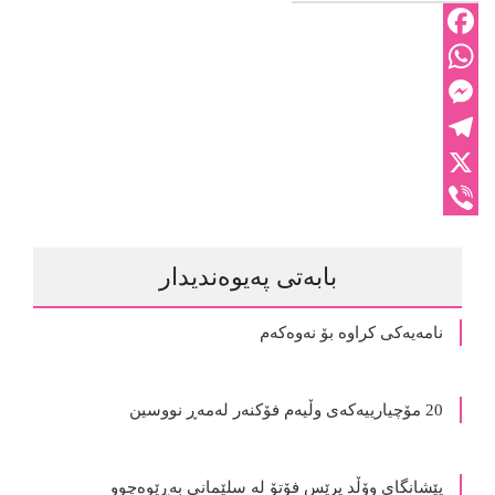
Facebook
WhatsApp
Messenger
Telegram
X
Viber
بابەتی پەیوەندیدار
نامەیەکی کراوە بۆ نەوەکەم
20 مۆچیارییەکەی وڵیەم فۆکنەر لەمەڕ نووسین
پێشانگای وۆڵد پرێس فۆتۆ لە سلێمانی به‌ڕێوه‌چوو