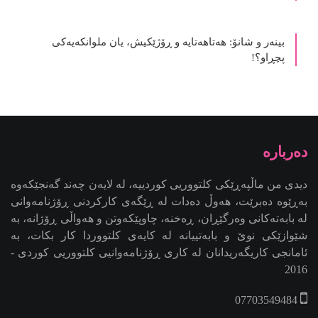
بینەر و شانۆ: هەتاھەتایە و ڕۆژێکیش، یان ملوانکەیەکی
پچڕاو؟!
دیدی من ماڵپەڕێکی کلتووریی کوردییە، لە لایەن چەند گەنجێكه‌وه‌
بەڕێوە دەبرێت، هەوڵ دەدات لە ڕێگەی کارکردنی ڕۆژنامەوانی
لە بابەتەکانی وەرگێڕان، ڕەخنە، چاوپێکەوتن و هەواڵی ڕۆژانە، بە
شێوازێکی نوێ و بابەتییانە لە کایەی کلتووردا کار بکات، بە
ئامانجی کاریگەریدانان لە کاری ڕۆژنامەوانیی کلتووریی کوردی -
2016
07703549484