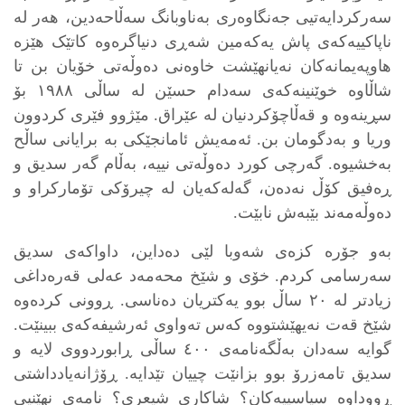
سەرکردایەتیی جەنگاوەری بەناوبانگ سەڵاحەدین، هەر لە
ناپاکییەکەی پاش یەکەمین شەڕی دنیاگرەوە کاتێک هێزە
هاوپەیمانەکان نەیانهێشت خاوەنی دەوڵەتی خۆیان بن تا
شاڵاوە خوێنینەکەی سەدام حسێن لە ساڵی ١٩٨٨ بۆ
سڕینەوە و قەڵاچۆکردنیان لە عێراق. مێژوو فێری کردوون
وریا و بەدگومان بن. ئەمەیش ئامانجێکی بە برایانی ساڵح
بەخشیوە. گەرچی کورد دەوڵەتی نییە، بەڵام گەر سدیق و
ڕەفیق کۆڵ نەدەن، گەلەکەیان لە چیرۆکی تۆمارکراو و
دەوڵەمەند بێبەش نابێت.
بەو جۆرە کزەی شەوبا لێی دەداین، داواکەی سدیق
سەرسامی کردم. خۆی و شێخ محەمەد عەلی قەرەداغی
زیادتر لە ٢٠ ساڵ بوو یەکتریان دەناسی. ڕوونی کردەوە
شێخ قەت نەیهێشتووە کەس تەواوی ئەرشیفەکەی ببینێت.
گوایە سەدان بەڵگەنامەی ٤٠٠ ساڵی ڕابوردووی لایە و
سدیق تامەزرۆ بوو بزانێت چییان تێدایە. ڕۆژانەیادداشتی
ڕووداوە سیاسییەکان؟ شاکاری شیعری؟ نامەی نهێنیی