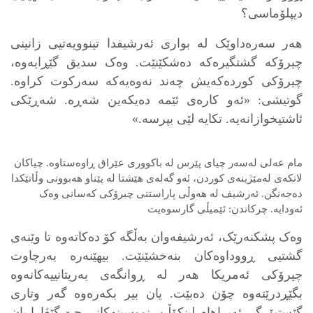
دیپلۆماسی؟
هەر سەرەداوێک لە بواری ئەرشیفدا تینوویەتیی زانینی
چیرۆکە گشتگیرەکە دەشکێنێت. وەک سدیق گێڕایەوە،
چیرۆکی کوردەکەیش چەند نەوەیەکە سەرکوت کراوە.
گوتیشی: «ئەو کارەی ئێمە دەیکەین شەڕە. شەڕێکی
ئاشتیخوازانەیە. تکایە لێی بپرسە.»
مام عەلی لەسەر چیای پێرس لە باکووری عێراق ڕاوەستاوە. چیاکان
لانکەی لەمێژینەی کوردن، ئەو گەلەی هێشتا لە پێناو هەبوونی وڵاتێکدا
دەجەنگن. ئەرشیف لە هەوڵی پاراستنی چیرۆکی کەسانی وەک
ئەودایە. چرکاندن: ئێمیڵی گارسوەیت
وەک پشکنەرێک، ئەرشیفەوان بەڵگە کۆ دەکاتەوە تا وێنەی
گشتیی ڕووداوەکان بنەخشێنێت. بیهێنەرە بەرچاوت
چیرۆکی ئەمریکا هەر لە ڕوانگەی بەریتانییەکانەوە
بگێڕدرێتەوە چۆن دەبێت. یان بیر بکەرەوە گەر وتاری
گێستبۆرگی ئەبراهام لینکۆڵن، نووسینەکانی چێ گێڤارا یان