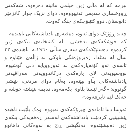
بیرمە کە لە ماڵی ژین حیلمی هاتینە دەرەوە، شەکەتی
ڕووخساری سدیقی تەنیبووەوە. دوای نزیک چوار کاتژمێر
دانوستان، دوو کتێبۆچکەی چنگ کەوت.
چەند ڕۆژێک دوای ئەوە، دەفتەری یادداشتەکانی ناهیدەم –
کە خوشکەکەی بەخشی– لە کتێبخانەی بنکەی ژین
کردەوە. دەستپێکەکەی سەری ساڵی ١٩٦٠ـە، ناهیدەی ٣٢
ساڵ لە بەغدا، زەبروزەنگی باوکی بە زاڵەی هێناوە و
تاسەی ئەو کۆنەیارەکەی لە ئەورووپایە دڵی گوشیوە.
نووسیویەتی لای یارەکەی درکاندوویەتی مەراقیەتی
یادداشتەکانی بڵاو ببێتەوە، بەڵام دوای مردنی، پێیشی
گوتووە: «گەر ئێستا بڵاوی بکەمەوە، دەبمە بنێشتە خۆشە و
خەڵک لێم نابڕێتەوە.»
ئەوسا دنیا ئامادەی چیرۆکەکەی نەبووە. وەک بڵێیت ناهیدە
پێشبینیی کردبێت یادداشتەکەی لەسەر ڕەفەیەکی بنکەی
ژین دەنیشێتەوە، دەنگیشی ڕێ بە نەوەکانی داهاتوو