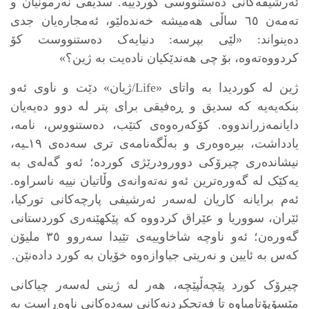
ئەرشیفەکانی دەستنووسی کوردییە. سدیقی نەرمونیان و
تەمەن ٦٥ ساڵی هەمیشە خەندەلێو، ئەمجارەیان جدی
دەینواند: «لێی بپرسە: دنیایەک دەستنووست کۆ
کردووەتەوە، بۆ چی هەندێکیان نادەیت بە ژین؟»
ژین لە کوردیدا بە واتای «Life/ژیان» دێت و ناوی ئەو
بنکەیەیە کە سدیق و ڕەفیقی برای پتر لە دوو دەیەیان
دایانمەزراندووە. کۆکەرەوەی کتێب، دەستنووس، نامە،
یادداشت، بیرەوەری و بەڵگەنامەی تری سەدەی ١٩ـیە،
نیشاندەری چیرۆکی دوورودرێژی کوردە؛ ئەو گەلەی بە
یەکێک لە گەورەترین ئەو نەتەوانەی وڵاتیان نییە ناسراوە.
ئەم برایانە کاریان لەسەر ئەرشیفی پارچەکانی تورکیا،
ئێران، سووریا و عێراق کردووە کە پێکهێنەری کوردستانی
گەورەن؛ ئەو ناوچە شاخاوییەی تێیدا سەروو ٣٥ ملیۆن
کەس بە ئایین و نەریتی جیاوازەوە خۆیان بە کورد دادەنێن.
چیرۆک کورد پێچەڵپێچە، هەر لە ژینی لەسەر چیاکانی
مێسۆپۆتامیاوە تا فەتحکردنەکانی سەدەکانی ناوەڕاست بە