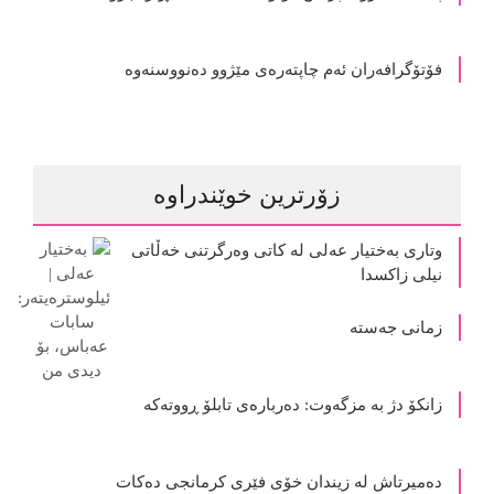
فۆتۆگرافەران ئەم چاپتەرەی مێژوو دەنووسنەوە
زۆرترین خوێندراوە
وتاری بەختیار عەلی لە کاتی وەرگرتنی خەڵاتی
نیلی زاکسدا
زمانی جەستە
زانکۆ دژ بە مزگەوت: دەربارەى تابلۆ ڕووتەکە
ده‌میرتاش له‌ زیندان خۆی فێری كرمانجی ده‌كات