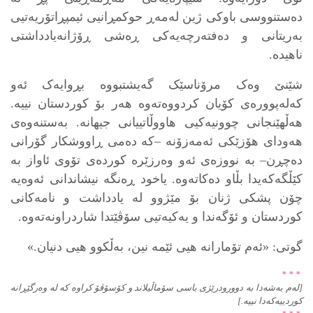
دەستنووسی باوکی ژین لەمەڕ حوکمڕانیی ئیمپڕاتۆریەتیی
بەریتانی و دەفتەرچەیەکی ڕەشی ڕۆژانەیادداشتی
ناهیدە.
شێنێ وەک مرۆناسێک گەیشتبووە بڕوایەک ئەو
کەلەپوورەی کۆیان کردووەتەوە هەر بۆ کوردستان نییە.
هەڵهێنجانی چوونیەکیی هاووڵاتییانی جیهانە. بەستنەوەی
هەودای هۆزێکی ئەمەزۆنە –کە دەمی ڕاووشکار گۆرانی
دەچڕن– بە نووزەی ئەو وەرزێرە کوردەی تۆوی ئاواز بە
کێڵگەکەیدا بڵاو دەکاتەوە. یاخود ڕەنگە نیشاندانی ئەوەیە
چۆن پشکی ژنان بۆ مێژوو لە یادداشت و نامەکانی
کوردستان و ئۆگەندا و یەکیەتیی سۆڤێتدا شاردراونەتەوە.
گوتی: «ئەم تۆمارانە هیی ئێمە نین، بەڵکوو هیی دنیان.»
* * *
[لەم بەشەدا بە دوورودرێژی باسی سۆماڵیلاند و کۆسۆڤۆ کراوە
کە لە وەرگێڕانە
کوردییەکەدا نییە.]