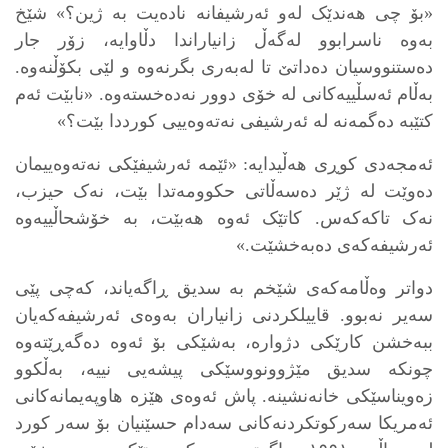
«بۆ چی هەندێک لەو ئەرشیفانە نادەیت بە ژین؟» شێخ
بەوە ناسرابوو لەگەڵ زانیاراندا دڵاوایە، زۆر جار
دەستنووسیان دەداتێ تا لەبەری بگرنەوە و لێی بکۆڵنەوە.
بەڵام ئەسڵییەکانی لە خۆی دوور نەدەخستەوە. «نابێت ئەم
کتێبە دەگمەنە لە ئەرشیفی نەتەوەییی کورددا بێت؟»
ئەمجەدی کوڕی هەڵیدایە: «ئێمە ئەرشیفێکی نەتەوەییمان
دەوێت لە ژێر دەسەڵاتی حکوومەتدا بێت، نەک حیزب،
نەک تاکەکەس. کاتێک ئەوە هەبێت، بە خۆشحاڵییەوە
ئەرشیفەکەی دەبەخشێت.»
دواتر وەڵامەکەی شێخم بە سدیق ڕاگەیاند، کەچی پێی
سەیر نەبوو. قاییلکردنی زانیاران بەوەی ئەرشیفەکەیان
ببەخشن کارێکی دژوارە، بەشێکی بۆ ئەوە دەگەڕێتەوە
چونکە سدیق مێژوونووسێکی پیشەیی نییە، بەڵکوو
زەویناسێکی خانەنشینە. پاش ئەوەی هێزە هاوپەیمانەکانی
ئەمریکا سەرکوتکردنەکانی سەدام حسێنیان بۆ سەر کورد