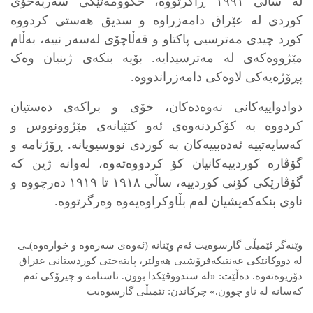
لە ساڵی ١٩٩١ ڕاگرتووە، حکوومەتێکی سەربەخۆی
کوردی لە عێراق دامەزراوە و سدیق هەستی کردووە
کورد چیدی مەترسیی پاکتاو و قەڵاچۆی لەسەر نییە، بەڵام
مێژووەکەی لە مەترسیدایە. بۆیە بنکەی ژینیان وەک
پڕۆژەیەکی لاوەکی دامەزراندووە.
دوادواییەکانی نەوەدەکان، خۆی و براکەی دەستیان
کردووە بە کۆکردنەوەی ئەو کتێبانەی مێژوونووس و
کەسایەتییە ئەدەبییەکان بە کوردی نووسیویانە. ڕۆژنامە و
گۆڤارە کوردییەکانیان کۆ کردووەتەوە، لەوانە ژین کە
گۆڤارێکی کۆنی کوردییە، ساڵی ١٩١٨ تا ١٩١٩ دەرچووە و
ناوی بنکەکەیشیان لەم بڵاوکراوەیەوە وەرگرتووە.
وێنەگر ئێمیڵی گارسوەیت ئەم وێنانە (ئەوەی سەرەوە و خوارەوە)ـی
لە دووکانێکی عەنتیکەفرۆشیی هەولێر، پایتەختی کوردستانی عێراق
دۆزیوەتەوە. دەڵێت: «لە سندووقێکدا بوون. ناسنامە و چیرۆکی ئەم
کەسانە لە ناو چوون.» چرکاندن: ئێمیڵی گارسوەیت