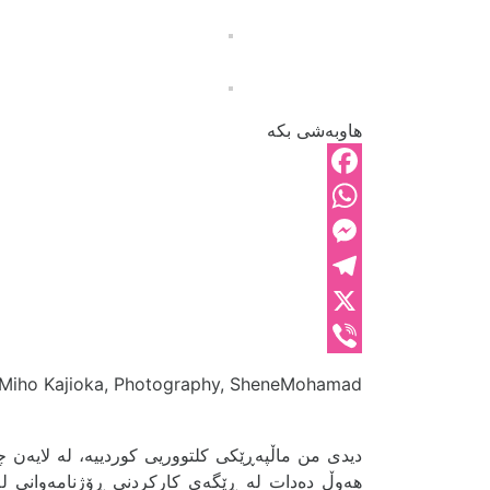
هاوبەشی بکە
Facebook
WhatsApp
Messenger
Telegram
X
Viber
Miho Kajioka, Photography, SheneMohamad,
دیدی من ماڵپەڕێکی کلتووریی کوردییە، لە لایەن چە
هەوڵ دەدات لە ڕێگەی کارکردنی ڕۆژنامەوانی لە 