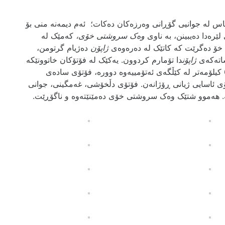
اس لە جوانیی گۆڕانی وەرزەکان دەکات؛ ئەم دیمەنە منی بۆ
ێرەدا دەیبینن، بە ناوی
وەک سروشتی خۆی،
کەمێک لە
ە خۆ دەگرێت کە کاتێک لە دەرەوەی
ژاپۆن
دەژیام گرتومن،
ساتەکەی
ژاپۆن
دا تۆمارم کردوون. یەکێک لە فۆتۆکان خاتوونێکە
پیاسەدەکات کە 60 کیلۆمەتر لە کێڵگەی ئەتۆمییەوە دوورە، فۆتۆی سادەی
ۆی ئاسایی ژیانی ڕۆژانەن. فۆتۆی دڵخۆشی، غەمگینی، جوانی
ەیە. ھەموو شتێک وەک سروشتی خۆی دەمێنێتەوە و ناگۆڕێت.