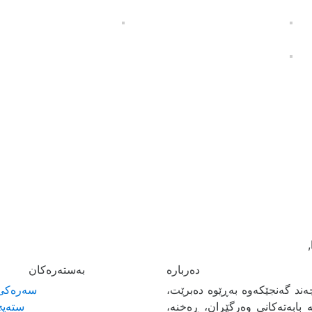
به‌سته‌ره‌كان
ند گەنجێكه‌وه‌ بەڕێوە دەبرێت،
سەرەکی
بابەتەکانی وەرگێڕان، ڕەخنە،
ستەیج