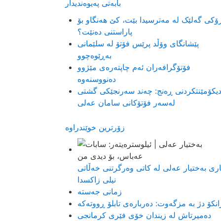
بابەتی پەیوەندیدار
ۆکی گەلێک لە مەترسیدا بێت، کێ هەنگاو بۆ
پاراستنی دەنێت؟
پێشانگای وۆڵد پرێس فۆتۆ لە سلێمانی
به‌ڕێوه‌چوو
فۆتۆگرافەران ئەم چاپتەرەی مێژوو
دەنووسنەوە
دیکۆمێنتکردنی ڕەنج: چەند سەرنجێکی گشتی
لەسەر فۆتۆکانی سامان عەلی
زۆرترین خوێندراوە
اری بەختیار عەلی لە کاتی وەرگرتنی خەڵاتی
نیلی زاکسدا
زمانی جەستە
انکۆ دژ بە مزگەوت: دەربارەى تابلۆ ڕووتەکە
ده‌میرتاش له‌ زیندان خۆی فێری كرمانجی