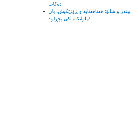
ده‌كات
بینەر و شانۆ: هەتاھەتایە و ڕۆژێکیش، یان
ملوانکەیەکی پچڕاو؟!