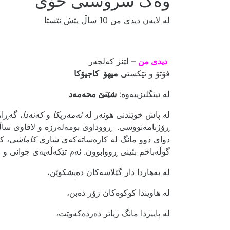
وەک سروشتی خۆی
لە لایەن دیدی من
10 ساڵ پێش ئێستا
دیدی من
– لێنز کەلچەر
فۆتۆ و تێکستی
میھۆ کاجیۆکا
لە ئینگلیزییەوە:
شێنێ محەمەد
لە پاش خوێندنی ھونەر لە
ئەمەریکا
و
کەنەدا
، گەڕا
ڕۆژنامەنووسی. ڕووداوی بومەلەرزە و لافاوی ساڵی 2011
دوای دوو مانگ لە کارەساتەکەی شاری
کاماشی
گوڵەباخم بئینی ڕووابوون. ئەم تێکەڵەیەی جوانی و و
لە بەھاردا دار گێلاسەکان دەپشکوێن،
لە ھاویندا کوکوەکان زۆر دەبن،
لە پاییزدا مانگ زیاتر دەردەکەوێت،