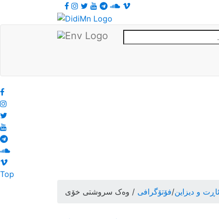
Top
اڕت و دیزاین
/
فۆتۆگرافی
/ وەک سروشتی خۆی