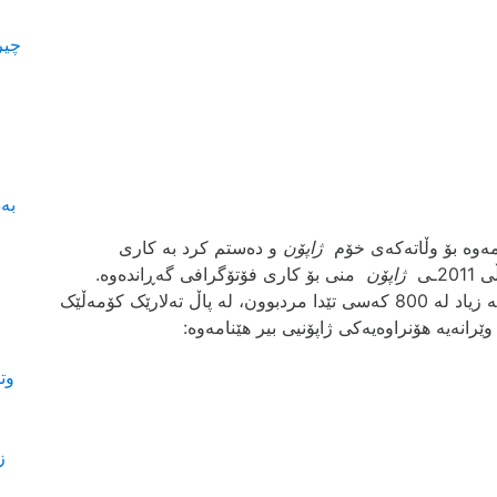
چیر
بە
مەوە بۆ وڵاتەکەی خۆم
ژاپۆن
و دەستم کرد بە کاری
ـی
ژاپۆن
منی بۆ کاری فۆتۆگرافی گەڕاندەوە.
، کە زیاد لە 800 کەسی تێدا مردبوون، لە پاڵ تەلارێک کۆمەڵێک
ێرانەیە ھۆنراوەیەکی ژاپۆنیی بیر ھێنامەوە:
وت
ز