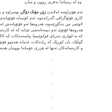
وە لە زستاندا بەفری ڕوون و سارد
ئەم ھۆنراوەیە لەلایەن
زێن مۆنک دۆگن
نوسراوە و ب
کاری فۆتۆگرافی گەڕاندەوە. ئەم کۆمەڵە فۆتۆیانەی ل
لاوێتیی من دەگێڕێتەوە، هەروەها ئەو فۆتۆیانەش ل
ھەروەھا فۆتۆی ئەو دیمەنانەشی تێدایە کە لە کارە
کە بە لێواری دەریای
فوکوشیما
گوڵێک، یان کوڕێک کە ڕادەکات، ئەمانە ھەموو فۆت
و کارەساتەکان تەنھا لە ھزری خۆماندا بوونیان ھ