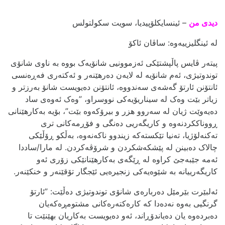
دیدی من
– ئینسایکلۆپیدیا، سویت سکولتولس
لە ئینگلیزییەوە: ساڤان ئاکۆ
پیتەر ڤایس پاڵپشتێکی ئەزموونیی شانۆیەک بووە بە ناوی شانۆی
توندوتیژی، ئەم شانۆیە لە لایەن دەرهێنەر و ئەکتەری فەڕەنسی
ئانتۆنن ئارتۆ گەشەی سەندووە، ئانتۆنن دەیویست شانۆ بەرزتر و
زیاتر بێت وەک لە سیناریۆیەکی نووسراو، ”وەک ئەوەی ساد
دەیەوێت ژیان لە سەروو هزر و بیرۆکەوە بێت”، بۆیە بەکارهێنانی
ڕووناککردنەوە و کاریگەریی دەنگی و فۆڕمەکانی تری
تەکنەلۆژیا، تەنیا تێکستەکە زیندوو ناکەنەوە، بەڵکو ڕۆڵێکی
چالاک دەبینن لە پێشکەشکردن و شرۆڤەکردن. لە مارا/ساددا
ئەمە جێبەجێ کراوە لە ڕێگەی بەکارهێنانێکی زۆری ئەو
کاریگەرییانە بە شێوەیەکی زنجیرەیی ئێجگار تۆقێنەر و خنکێنەر.
ئەلبێرت بێرمێل دەربارەی شانۆی توندوتیژی دەڵێت: ”ئارتۆ
گرنگیی بەوە نەدەدا کە کارەکتەرەکانی مشتومڕەکەیان
دەبردەوە یان دەیاندۆڕاند، ئەو دەیویست بەکاریان بهێنێت تا