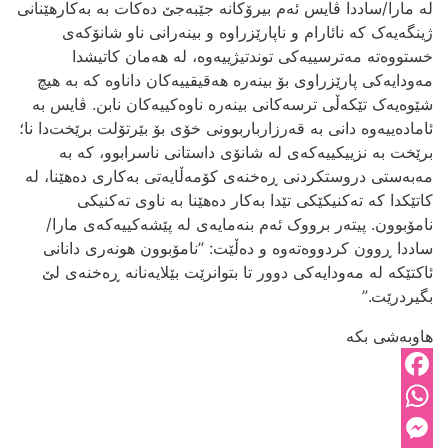
لە مارا/ساددا ڤایس ئەم بیرۆکانە جێبەجێ دەکات بە بەکارهێنانی
ژینگەیەک کە نائارام و ناپارێزراوە و بینەرانی ناو شانۆکەی
خستووەتە مەترسییەکی توندتیژییەوە، لە هەمان کاتیشدا
مەودایەکی پارێزراوی بۆ بینەرە هەقیقییەکان داناوە کە بە هیچ
شێوەیەک تێکەڵی ترسەکانی بینەرە ناوەکییەکان نابن. ڤایس بە
ئامادەییەوە دانی بە قەرزارباربوونی خۆی بۆ بێرتۆلت برێخت‌دا نا؛
برێخت بە نزییکییەکەی لە شانۆی داستانی ناسرابوو، کە بە
مەبەستی دروستکردنی ڕەخنەی کۆمەڵایەتی بەکاری دەهێنا، لە
کاتێکدا کە تەکنیکێکی تێدا بەکار دەهێنا بە ناوی تەکنیکی
نامۆبوون. پیتەر برووک ئەم بنەمایەی لە پێشەکییەکەی مارا/
ساددا ڕوون کردووەتەوە و دەڵێت: ”نامۆبوون هونەری دانانی
ئاکتێکە لە مەودایەکی دوور تا بتوانرێت بێلایەنانە ڕەخنەی لێ
بگیردرێت.”
هاوبەشی بکە
Facebook
WhatsApp