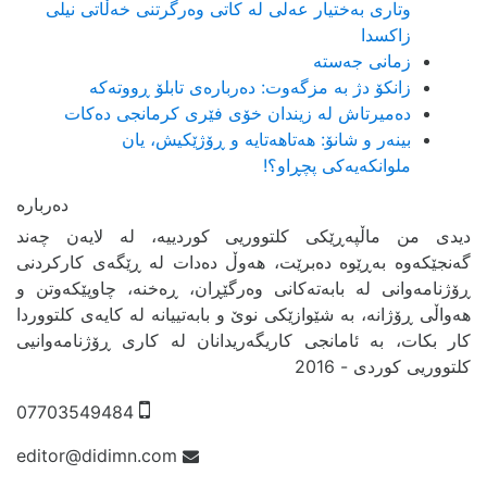
وتاری بەختیار عەلی لە کاتی وەرگرتنی خەڵاتی نیلی
زاکسدا
زمانی جەستە
زانکۆ دژ بە مزگەوت: دەربارەى تابلۆ ڕووتەکە
ده‌میرتاش له‌ زیندان خۆی فێری كرمانجی ده‌كات
بینەر و شانۆ: هەتاھەتایە و ڕۆژێکیش، یان
ملوانکەیەکی پچڕاو؟!
دیدی من ماڵپەڕێکی کلتووریی کوردییە، لە لایەن چەند
گەنجێكه‌وه‌ بەڕێوە دەبرێت، هەوڵ دەدات لە ڕێگەی کارکردنی
ڕۆژنامەوانی لە بابەتەکانی وەرگێڕان، ڕەخنە، چاوپێکەوتن و
هەواڵی ڕۆژانە، بە شێوازێکی نوێ و بابەتییانە لە کایەی کلتووردا
کار بکات، بە ئامانجی کاریگەریدانان لە کاری ڕۆژنامەوانیی
کلتووریی کوردی - 2016
07703549484
editor@didimn.com