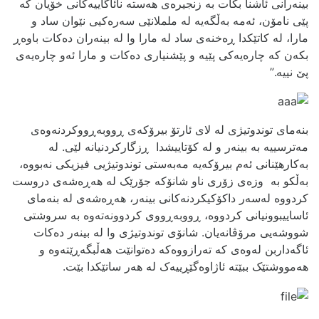
بینەرانی ئاشنا بکات بە زنجیرەی هەستە نائاگاییەکانی خۆیان کە
پێی نامۆن، ئەمە بەڵگەیە لە ململانێی سەرەکیی نێوان ساد و
مارا، لە کاتێکدا ڕەخنەی ساد لە مارا وا لە بینەران دەکات باوەڕ
بکەن کە چارەیەکی پێیە و پێشنیاری دەکات و مارا ئەو چارەیەی
پێ نییە.”
بنەمای توندوتیژی لە لای ئارتۆ بیرۆکەی ڕووبەڕووکردنەوەی
مەترسییە بە بینەر و لە کۆتاییشدا ڕزگارکردنیانە لێی. لە
بەکارهێنانی ئەم بیرۆکەیە مەبەستی توندوتیژیی فیزیکی نەبووە،
بەڵکو بە وزەی زۆری ناو شانۆکە جۆرێک لە هەڕەشەی دروست
کردووە لەسەر داکۆکیکردنەکانی بینەر، هەڕەشەی لە بنەمای
ئاساییبوونیانی کردووە، ڕووبەڕووی کردوونەتەوە بە سروشتی
شووشەیی مرۆڤانەیان. شانۆی توندوتیژی وا لە بینەر دەکات
ئاگەداربن لەوەی کە تەرازووەکە دەتوانێت هەڵبگەڕێتەوە و
هەمووشتێک ببێتە ئاژاوەگێڕییەک لە هەر ساتێکدا بێت.