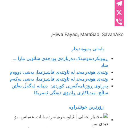
Messenger
Telegram
X
Viber
Hiwa Fayaq, MaraSad, SavanAko,
بابەتی پەیوەندیدار
ڕوونکردنەوەیەک دەربارەی بودجەی شانۆیی مارا ــ
ساد
وێنه‌ی هونه‌رمه‌ند له‌ ئاوێنه‌ی فاشیزمدا، به‌شی دووه‌م
وێنه‌ی هونه‌رمه‌ند له‌ ئاوێنه‌ی فاشیزمدا، به‌شی یه‌كه‌م
پەڕاوی ڕۆژنامەگەریی کوردی: دیمانە لەگەڵ بەڵێن
ساڵح، میدیاکاری ڕادیۆی دەنگی ئەمریکا
زۆرترین خوێندراوە