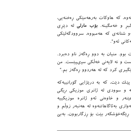
نەوە، كە هاوكات بەرهەمێكى ڕەخنەيى،
گبڕ و خەمگينه.
بۆب مارلى
له دێڕى
ەو شتانەى كە هەمبووه، سروودگەلێكى
انى ئەو“.
وو. منيان بە دوو ڕەگەز ناو دەبرد.
پێست و نە لايەنى خەڵكى سپىپێست. من
گيرى كرد كه له هەردوو ڕەگەز بم.“
 دێت، كە بە درێژايى گۆرانيیەكە
ریيه و سوودى له ژانرى موزيكى
ڕيگى
ەر و خاوەنى ئەو ژانره موزيكييه
وازى بەئاگاهاتنەوە له هەنبەر زوڵم و
یه ڕێگەخۆشكەر بێت بۆ ڕزگاربوون، بەبێ