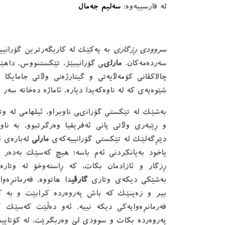
له فارسييەوه:
سەليم جەمال
سروودى ڕزگارى
بە يەكێك له كاريگەرترين گۆرانیي
سەردەمەكان.
مارلى
ی گۆرانيبێژ، تێكستنووس، داه
چالاكڤانى كۆمەڵايەتى و گيتارژەنى وڵاتى جامايكا
شێوەيەى كە له ناوەكەيدا ديارە، ئاماژە دەخاتە سەر 
بەشێك له تێكستى گۆرانىی ناوبراو، ئيلهامى له و
و ڕێبەرى وڵاتى پانى ئەفريقيا وەرگرتبوو، بە نا
دێڕگەلێك لە تێكستى گۆرانيیەكەى
مارلى
لەبارەى ئ
ياخود بەيانكردنى ئەم باسە؛ هيچ كەسێك بەدەر لە
ڕزگار و ئازادمان بكات، كە ڕاستەوخۆ له وتارە
بەشێكى ديكەى وتارى
گارڤی
دا هاتووە، فەرمانڕە
بير و زەينێك كە باش پەروەردە كرابێت و بە كا
فەرمانڕەوايەكى ديكە نييه. ئەو دەڵێت كەسێك
پەروەردە بكات و سوودى لێ وەربگرێت، له كۆتاييد