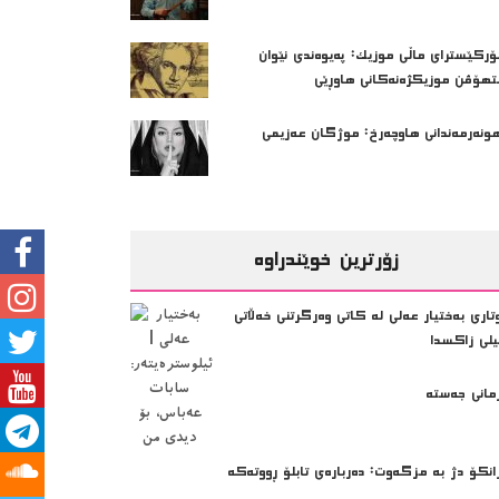
ۆركێسترای ماڵی موزیك: په‌یوه‌ندی نێوان
تهۆڤن موزیكژه‌نه‌كانی هاوڕێی
ونه‌رمه‌ندانی هاوچه‌رخ: موژگان عەزيمى
زۆرترین خوێندراوە
تاری بەختیار عەلی لە کاتی وەرگرتنی خەڵاتی
یلی زاکسدا
مانی جەستە
انکۆ دژ بە مزگەوت: دەربارەى تابلۆ ڕووتەکە