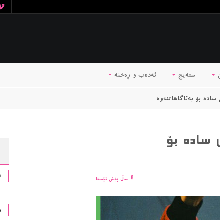
ن
ستەیج
ئه‌ده‌ب و ڕه‌خنه‌
اده بۆ بەئاگاهاتنەوە
 ساده بۆ
ن
8 ساڵ پێش ئێستا
ه