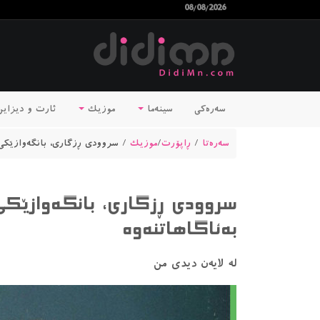
08/08/2026
سەرەکی
سینەما
موزیک
ئارت و دیزای
سەرەتا
/
ڕاپۆرت
/
موزیک
/ سروودى ڕزگارى، بانگەوازێكى س
سروودى ڕزگارى، بانگەوازێكى
بەئاگاهاتنەوە
لە لایەن دیدی من