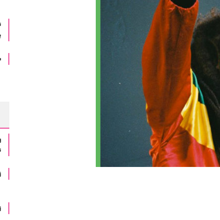
ئ
ب
ه
و
ن
ز
ز