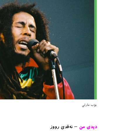
بۆب مارلی
ديدى من
–
نەقدێ رووز