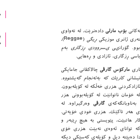
د
ەكانى
بۆب مارلى
دادەنرێت، له تەواوى
ب
ێنەرى ژانرى موزيكى
ڕيگى
(Reggae)،
م
 بوو. گۆرانىی
ىسروودى ڕزگارى
بەم
باسى ڕزگارى، ئازادى و ڕەهايى.
تارى
ماركۆس گارڤى
چالاكڤانى جامايكى
ونيشانى
كارێك كە بەئەنجام گەيشتووە
.
ازادكردنى هزرى خەڵكە له كۆيلەبوون.
 خۆمان ناتوانێت له كۆيلەبوونى هزر
 بەناوبانگەكەى
گارڤى
وەرگيراوە. له
واى هەر تاكێك، هزرى خودى خۆيەتى.
ر هاتبێت، پێويستى بە هيچ ڕێبەر و
 كە تواناى ئەوەى نەبێت هزرى خۆى
ا دەبێته ديل و كۆيلەى كەسێكى ديكە