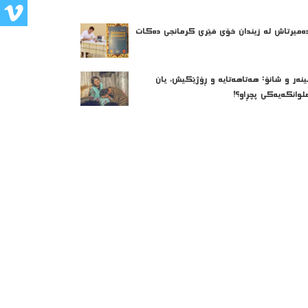
ه‌میرتاش له‌ زیندان خۆی فێری كرمانجی ده‌كات
ینەر و شانۆ: هەتاھەتایە و ڕۆژێکیش، یان
لوانکەیەکی پچڕاو؟!