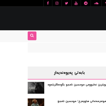
بابەتی پەیوەندیدار
وێترین ئەلبوومی موحسین نامجو بڵاودەكرێته‌وه‌
ونەرمەندانى هاوچەرخ: موحسين نامجۆ