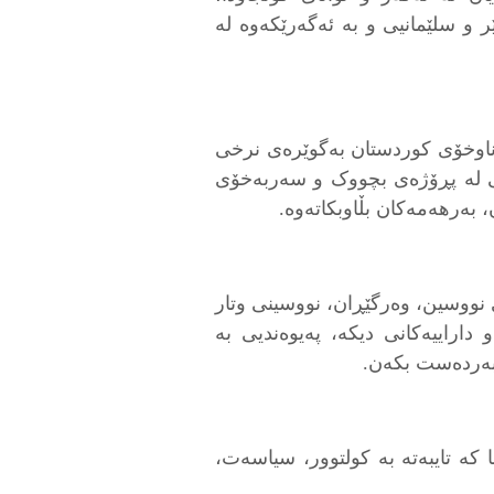
ر و سلێمانیی و بە ئەگەرێکەوە لە
ی ناوخۆی کوردستان بەگوێرەی نرخی
یی لە پڕۆژەی بچووک و سەربەخۆی
بەرهەمەکان بڵاوبکاتەوە.
ی نووسین، وەرگێڕان، نووسینی وتار
داراییەکانی دیکە، پەیوەندیی بە
 بەردەست بکەن.
 کە تایبەتە بە کولتوور، سیاسەت،