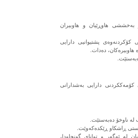
و بەخششی هاوڕێیان و هاوبیران
ڵی کۆکردنەوەی پشتیوانیی دارایی
 هاوبیرەکان، دەدات.
بەستێت.
 کۆمەککردنی دارایی بەشدارانی
 لە ناوخۆ دەبەستێت.
بەستی ڕاشکاو ڕێکدەکەوێت.
ن لە ئەگەر و توانای گونجاودا،