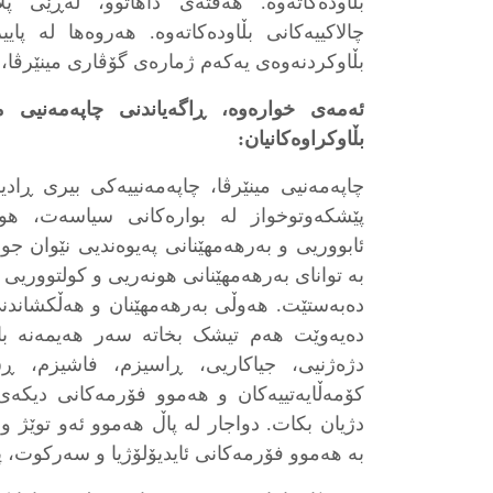
بڵاودەکاتەوە. هەفتەی داهاتوو، لەڕێی پلات
چالاکییەکانی بڵاودەکاتەوە. هەروەها لە پ
بڵاوکردنەوەی یەکەم ژمارەی گۆڤاری مینێرڤا، 
ئەمەی خوارەوە، ڕاگەیاندنی چاپەمەنیی می
بڵاوکراوەکانیان:
چاپەمەنیی مینێرڤا، چاپەمەنییەکی بیری ڕاد
پێشکەوتوخواز لە بوارەکانی سیاسەت، هونە
ئابووریی و بەرهەمهێنانی پەیوەندیی نێوان 
بە توانای بەرهەمهێنانی هونەریی و کولتووریی
دەبەستێت. هەوڵی بەرهەمهێنان و هەڵکشاندنی
دەیەوێت هەم تیشک بخاتە سەر هەیمەنە باڵ
دژەژنیی، جیاکاریی، ڕاسیزم، فاشیزم، ڕق 
کۆمەڵایەتییەکان و هەموو فۆرمەکانی دیکە
دژیان بکات. دواجار لە پاڵ هەموو ئەو توێژ 
بە هەموو فۆرمەکانی ئایدیۆلۆژیا و سەرکوت، پ