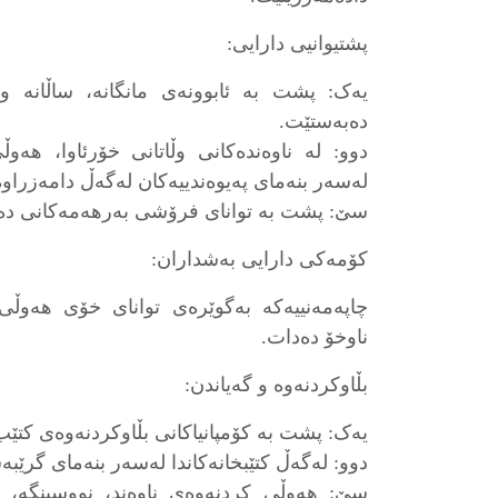
پشتیوانیی دارایی:
یەک: پشت بە ئابوونەی مانگانە، ساڵانە 
دەبەستێت.
دوو: لە ناوەندەکانی وڵاتانی خۆرئاوا، هەو
لەسەر بنەمای پەیوەندییەکان لەگەڵ دامەزراوە
سێ: پشت بە توانای فرۆشی بەرهەمەکانی دە
کۆمەکی دارایی بەشداران:
چاپەمەنییەکە بەگوێرەی توانای خۆی هەوڵی
ناوخۆ دەدات.
بڵاوکردنەوە و گەیاندن:
یەک: پشت بە کۆمپانیاکانی بڵاوکردنەوەی کتێب
دوو: لەگەڵ کتێبخانەکاندا لەسەر بنەمای گرێ
سێ: هەوڵی کردنەوەی ناوەند، نووسینگە، یا