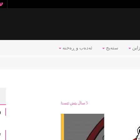
زاین
ستەیج
ئه‌ده‌ب و ڕه‌خنه‌
5 ساڵ پێش ئێستا
و
ب