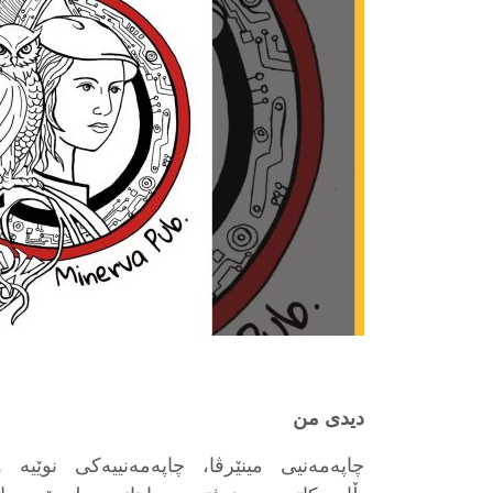
دیدی من
چاپەمەنیی مینێرڤا، چاپەمەنییەکی نوێیە