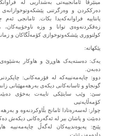
مینێرڤا ئامانجییەتی بەشداریی لە فراوا
دەرککردن و وەرگرتنی پێشکەوتوخوازانەی 
پانتاییە فراوانەکەیدا بکات. ئامانجی ئەم 
زەقکردنەوەی توانا و وزە ناوخۆییەکان، 
کولتووری پێشکەوتوخوازی کۆمەڵگاکان و زمان
پێکهاتە:
یەک: دەستەیەک هاوڕێ و هاوکار بەشێوەی د
دەبەن.
دوو: چاپەمەنییەکە لە فۆرمەکانی: چاپکردنی
گونجاو و ئاسانەکانی دیکەی بەرهەمهێنانی زانس
سێ: وێب سایتێکی تایبەت بەخۆی دەبێت
کۆمەڵایەتیی
چوار: لەسەرەتادا ئامانج بڵاوکردنەوە و بەره
دەبێت و پاشان بیر لە ئەگەرەکانی دیکەش دەکا
پێنج: پەیوەندییەکان لەگەڵ چاپەمەنییە هاو
دادەمەزرێنێت.