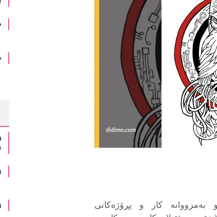
ب
ه
ه
و
ن
ز
 و بەمزووانە کار و پڕۆژەکانی
ز