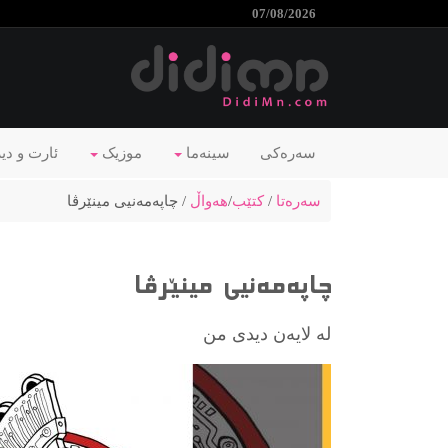
07/08/2026
سەرەکی
سینەما
موزیک
ئارت و دی
سەرەتا
/
کتێب
/
هەواڵ
/ چاپەمەنیی مینێرڤا
چاپەمەنیی مینێرڤا
لە لایەن دیدی من