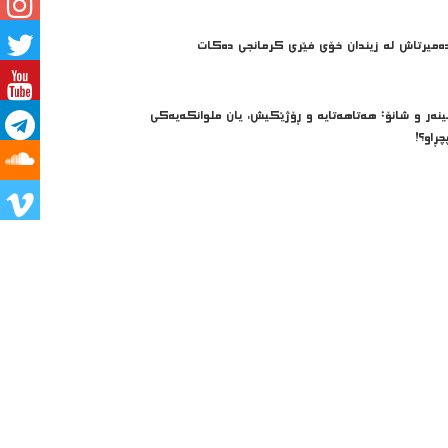
ه‌میرتاش له‌ زیندان خۆی فێری كرمانجی ده‌كات
ینەر و شانۆ: هەتاھەتایە و ڕۆژێکیش، یان ملوانکەیەکی
چڕاو؟!