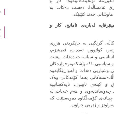
فۆڕمە ئۆنلاینەکانییەوە، کار و
اییزی ئەمساڵدا، دەست دەکات بە
د
هاوشانی چەند کتێبێک.
نێرڤایە لەبارەی ئامانج، کار و
ب
پ
یکاڵە، گرنگیی بە چاپکردنی هزری
ر، کولتوور، ئەدەب، فیمینیزم،
جوانیناسیی و سیاسەت دەدات. پشت
 و سیاسیی تاکە پێشکەوتوخوازەکان
 وشیاریی دەدات و لەو ڕێگایەوە
ادەستەکانی بەها کۆنەکانی وەک
و کینەی ئایینیی، نایەکسانییە
ی چەوساندنەوە، و هەم خەبات لە
و چینانەی کۆمەڵگاوە دەوەستێت کە
ەراوێز و ژێرپێ خراون.