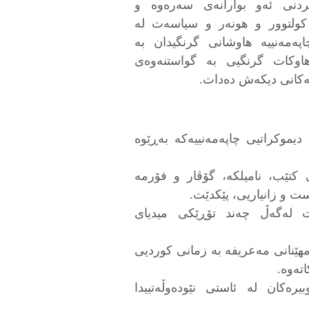
نکردنی ئەو بوارانەی سەرەوە و
کولتوور و هونەر و سیاسەت لە
چاپەمەنییە هاوشانی گرنگیدان بە
هاوکات گرنگیی بە گواستنەوەی
ەکانی دیکەش دەدات.
یموکراتیی چاپەمەنییەکە بەڕێوە
 کتێب، نامیلکە، گۆڤار و فۆرمە
ت و زانیاریی، پێکدێت.
 لەگەڵ چەند تۆڕێکی میدیای
ەمهێنانی مەعریفە بە زمانی کوردیی
تەوە.
بیرەکان لە ئاستی نێودەوڵەتییدا