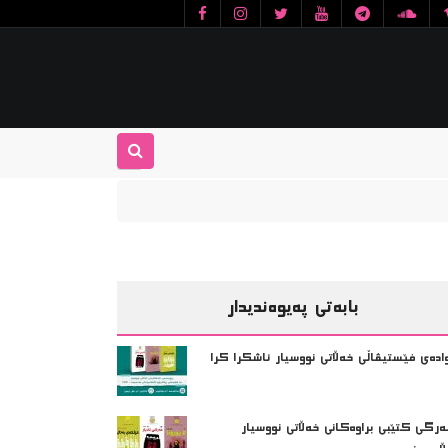
بابەتی پەیوەندیدار
ادەی فێستیڤاڵی خەڵاتی نووسیار ئاشکرا کرا
ەرگی کتێبی براوەکانی خەڵاتی نووسیار