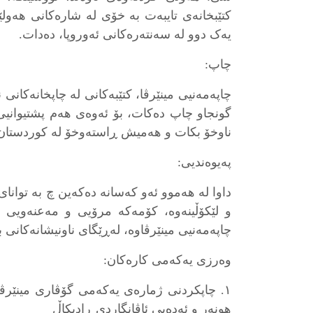
کتێبخانەی تایبەت بە خۆی لە شارەکانی هەولێ
یەک دوو لە سەنتەرەکانی ئەوروپا، دەدات.
چاپ:
چاپەمەنیی مینێرڤا، کتێبەکانی لە چاپخانەکان
گونجاو چاپ دەکات، بۆ ئەوەی هەم پشتیوان
ناوخۆ بکات و هەمیش ڕاستەوخۆ لە کوردستان، 
پەیوەندیی:
داوا لە هەموو ئەو کەسانە دەکەین چ بە توانا
و لێکۆڵینەوە، کۆمەکە مرۆیی و مەعنەویی و 
چاپەمەنیی مینێرڤاوە، لەڕێگای ناونیشانەکانی
وەرزی یەکەمی کارەکان:
١. چاپکردنی ژمارەی یەکەمی گۆڤاری مینێرڤا
هونەر و ئەدەبی ئاڤانگاردی ڕادیکاڵ