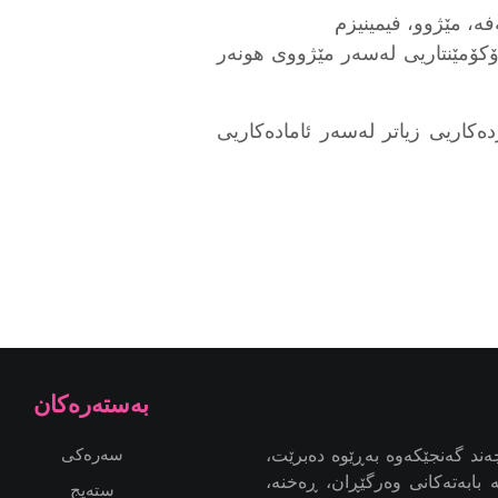
ۆکۆمێنتاریی لەسەر مێژووی هونەر
دەکاریی زیاتر لەسەر ئامادەکاریی
به‌سته‌ره‌كان
ند گەنجێكه‌وه‌ بەڕێوە دەبرێت،
سەرەکی
بابەتەکانی وەرگێڕان، ڕەخنە،
ستەیج