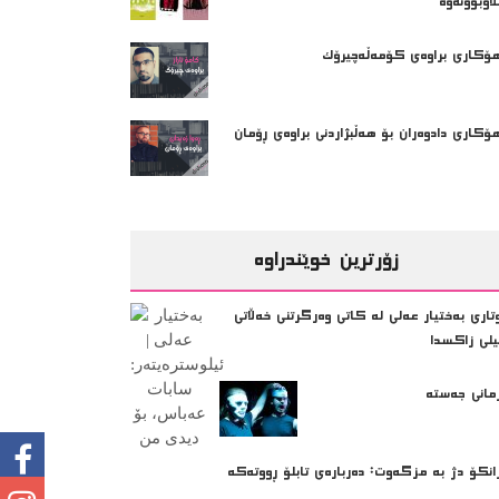
ڵاوبوونەوە
ۆکاری براوەی کۆمەڵەچیرۆک
ۆکاری دادوه‌ران بۆ هه‌ڵبژاردنی براوه‌ی ڕۆمان
زۆرترین خوێندراوە
تاری بەختیار عەلی لە کاتی وەرگرتنی خەڵاتی
یلی زاکسدا
مانی جەستە
انکۆ دژ بە مزگەوت: دەربارەى تابلۆ ڕووتەکە