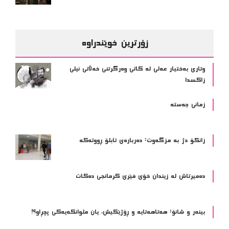
زۆرترین خوێندراوە
وتاری بەختیار عەلی لە کاتی وەرگرتنی خەڵاتی نیلی
زاکسدا
زمانی جەستە
زانکۆ دژ بە مزگەوت: دەربارەى تابلۆ ڕووتەکە
ده‌میرتاش له‌ زیندان خۆی فێری كرمانجی ده‌كات
بینەر و شانۆ: هەتاھەتایە و ڕۆژێکیش، یان ملوانکەیەکی پچڕاو؟!