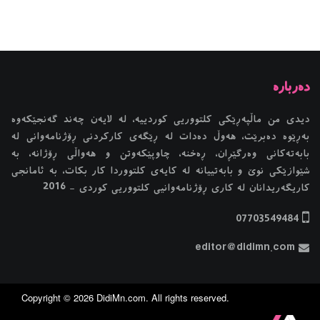
دیدی من ماڵپەڕێکی کلتووریی کوردییە، لە لایەن چەند گەنجێكه‌وه‌
بەڕێوە دەبرێت، هەوڵ دەدات لە ڕێگەی کارکردنی ڕۆژنامەوانی لە
بابەتەکانی وەرگێڕان، ڕەخنە، چاوپێکەوتن و هەواڵی ڕۆژانە، بە
شێوازێکی نوێ و بابەتییانە لە کایەی کلتووردا کار بکات، بە ئامانجی
کاریگەریدانان لە کاری ڕۆژنامەوانیی کلتووریی کوردی - 2016
07703549484
editor@didimn.com
Copyright ©
2026
DidiMn.com
. All rights reserved.