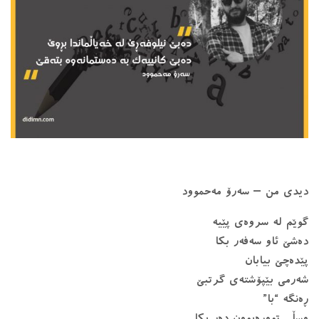
دیدی من – سەرۆ مەحموود
گوێم لە سروەی پێیە
دەشێ ئاو سەفەر بكا