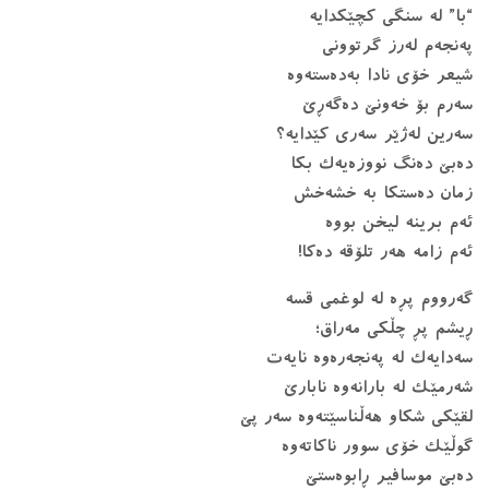
“با” لە سنگی كچێكدایە
پەنجەم لەرز گرتوونی