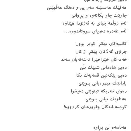
هەناسەم لێ بڕاوە