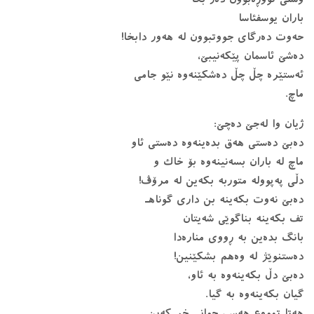
دەبێ دەستی هەق بدەینەوە دەستی ئاو
ماچ لە باران بسەنینەوە بۆ خاك و