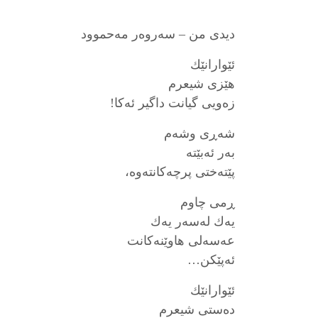
دیدی من – سەروه‌ر مەحموود
ئێوارانێك
هێزی شیعرم
زه‌ویی گیانت داگیر ئه‌كا!
شه‌ڕی وشه‌م
به‌ر ئه‌بێته‌
پێته‌ختی پرچه‌كانته‌وه‌،
ڕمی چاوم
یه‌ك له‌سه‌ر یه‌ك
عه‌سه‌لی هاوێنه‌كانت
ئه‌پێكن…
ئێوارانێك
ده‌ستی شیعرم