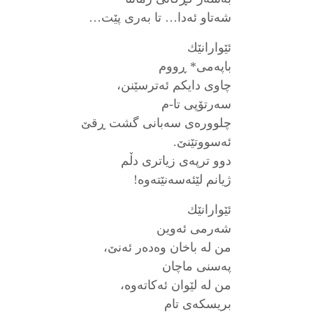
شه‌تاو ئه‌دا… تا به‌ری پێت…
ئێوارانێك
باپه‌می* ڕووم
چاوی دایكم ئه‌ترسێنن،
سه‌رتۆپی تا-م
چلووره‌ی سه‌بانی گشت ڕقێ
ئه‌سووتێنێ.
دوو ترپه‌ی زیاتری دڵم
ژیانم لێئه‌سه‌نێته‌وه‌!
ئێوارانێك
شه‌رمی ئه‌وین
من له‌ باخان وه‌ده‌ر ئه‌نێ،
په‌سنی ماچان
من له‌ لێوان ئه‌كاته‌وه‌،
بریسكه‌ی تام