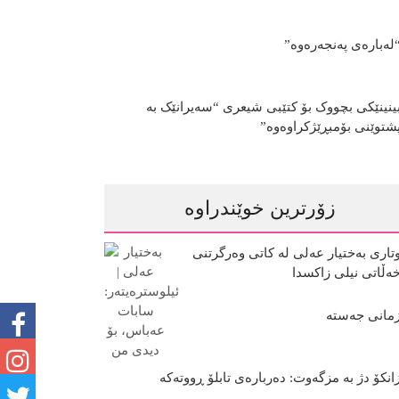
لەبارەی پەنجەرەوە”
ینینێکی بچووک بۆ کتێبی شیعری “سەیرانێک بە
شتوێنی بۆمبڕێژکراوەوە”
زۆرترین خوێندراوە
تاری بەختیار عەلی لە کاتی وەرگرتنی
ەڵاتی نیلی زاکسدا
مانی جەستە
انکۆ دژ بە مزگەوت: دەربارەى تابلۆ ڕووتەکە