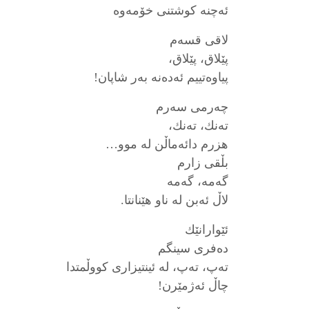
ئه‌چنه‌ كوشتنی خۆمه‌وه‌
لاقی قسه‌م
پێلاق، پێلاق،
پیاوه‌تییم ئه‌ده‌نه‌ به‌ر شاپان!
چه‌رمی سه‌رم
ته‌نك، ته‌نك،
هزرم دائه‌ماڵن له‌ موو…
بڵقی زارم
گه‌مه‌، گه‌مه‌
لاڵ ئه‌بن له‌ ناو هێنانتا.
ئێوارانێك
ده‌فری سینگم
ته‌پ، ته‌پ، له‌ ئینتیزاری كووڵمتدا
چاڵ ئه‌ژمێرن!