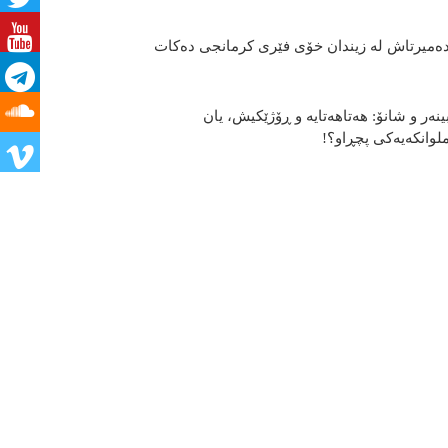
ه‌میرتاش له‌ زیندان خۆی فێری كرمانجی ده‌كات
ینەر و شانۆ: هەتاھەتایە و ڕۆژێکیش، یان
لوانکەیەکی پچڕاو؟!