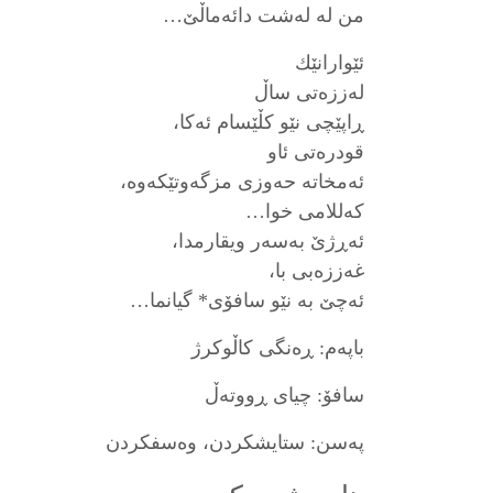
من له‌ له‌شت دائه‌ماڵێ…
ئێوارانێك
له‌ززه‌تی ساڵ
ڕاپێچی نێو كڵێسام ئه‌كا،
قودره‌تی ئاو
ئه‌مخاته‌ حه‌وزی مزگه‌وتێكه‌وه‌،
كه‌للامی خوا…
ئه‌ڕژێ به‌سه‌ر ویقارمدا،
غه‌ززه‌بی با،
ئه‌چێ به‌ نێو سافۆی* گیانما…
باپه‌م: ڕه‌نگی كاڵوكرژ
سافۆ: چیای ڕووتەڵ
پەسن: ستایشکردن، وەسفکردن