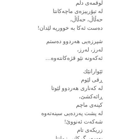
لوقمه‌ی دڵم
له‌ تیۆرییزه‌ی ماچه‌كانتا
حه‌ڵاڵ، حه‌ڵاڵ،
ده‌ست ئه‌كا به‌ خوورپه‌ لێدان!
شپرزه‌یی هه‌ردوو ده‌ستم
له‌رز، له‌رز،
ئه‌كه‌ونه‌ نێو قژه‌كانته‌وه‌…
ئێوارانێك
ڕقی لێوم
له‌ كه‌ناری هه‌ردوو لێوتا
ڕائه‌كشێ،
كینه‌ی ماچم
له‌ پشت په‌رده‌یی سینه‌ته‌وه‌
شه‌كه‌ت ئه‌نووێ!
زریكه‌ی تام
به‌سه‌ر گڕكانی زمانتا