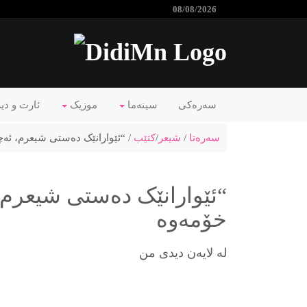
08/08/2026
سەرەکی
سینەما
موزیک
ئارت و دی
سەرەتا
/
شیعر
/
کتێب
/ “ئێوارانێک ده‌ستی شیعرم، ئه‌چ
“ئێوارانێک ده‌ستی شیعرم، 
خۆمه‌وه‌
لە لایەن دیدی من