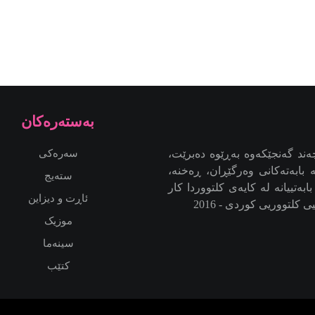
به‌سته‌ره‌كان
ند گەنجێكه‌وه‌ بەڕێوە دەبرێت،
سەرەکی
بابەتەکانی وەرگێڕان، ڕەخنە،
ستەیج
بەتییانە لە کایەی کلتووردا کار
ئاڕت و دیزاین
کلتووریی کوردی - 2016
موزیک
سینەما
کتێب