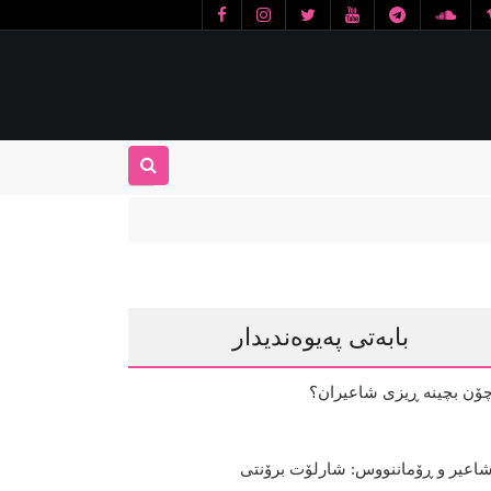
بابەتی پەیوەندیدار
ۆن بچینە ڕیزی شاعیران؟
اعیر و ڕۆماننووس: شارلۆت برۆنتی