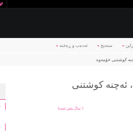
زاین
ستەیج
ئه‌ده‌ب و ڕه‌خنه‌
نه‌ كوشتنی خۆمه‌وه‌
ئه‌چنه‌ كوشتنی
چ
5 ساڵ پێش ئێستا
ش