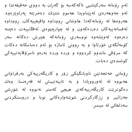
ئەم ڕۆمانە سەركێشیی تاكەكەسە بۆ گەڕان بە دووی حەقیقەتدا و
ئەو جەوهەرەی لەپێناویدا هەموو شتێك دەخرێتە پەراوێزەوە.
هەروەها لە ڕۆمانەكەدا هاوشانی ڕووداوە واقیعییەكان، ڕووداوە
ئەفسانەییەكان دەردەكەون و لە چوارچێوەی ئەقڵانییەت دەچنە
دەرەوە. لەوێشەوە نووسەری ڕۆمانەكە هێرش دەكاتە سەر
كۆمەڵگەی خۆرئاوا و بە ڕوونی ئاماژە بۆ ئەو دەمامكانە دەكات
كە مرۆڤی ماندوو كردووە و وردە وردە بەرەو نامرۆڤایەتییەكی
كوشندەی دەبات.
ڕۆمانی خەتخەتێن ناوبانگێكی زۆر و كاریگەرییەكی بەرفراوانی
هەبووە لە ئەورووپادا و بە تایبەتییش لە فەڕەنسا، وەك
دەگوترێت كاریگەرییەكەی هیچی كەمتر نەبووە لە شۆڕشی
جەزائیر و ڕزگاركردنی شوێنەوارەكانی نوبا و دروستكردنی
سەدلعالی لە میسڕ.