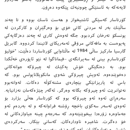
لایەنەكە بە ئاستێكی چوونیەك پێكەوە دەڕۆن.
كۆرتاسار كەسێكی ئاشتیخواز و هەست ناسك بووە و تا چەند
ساڵێك بەر لە مردنی كاتی خۆی بۆ وەرگێڕان و كاركردن لە
یونسكۆ تەرخان كردبوو. جگە لەوەش كاری لە چەند دەزگایەكی
پەیوەست بە مافەكانی مرۆڤی ئەمەریكای لاتیندا كردووە. گابرێل
گارسیا ماركیز ساڵی 1984 لە ماڵئاوایی كۆرتاساردا دەڵێت: ”خۆلیۆ
كۆرتاسارم بینی لە سەیرانگەی -فیماناگوا لە نێو ئاپۆرەی خەڵكدا
بوو، بە دەنگێكی خۆش یەكێك لە چیرۆكە جوانەكانی
دەخوێندەوە، ئەویش چیرۆكی شەوی مانكویلاناپولس بوو، كە
باس لە یاریزانێكی بێچارەی مشتەكۆڵە دەكات. لەوانەبوو
نەتوانرێت ئەو چیرۆكە بگاتە وەرگر، ئەگەر چێژەكەمان نەزانیایە.
سەرەڕای ئەوە ئەو چیرۆكە بوو كە كۆرتاسار هەڵی بژارد بۆ
ئەوەی لەسەر سەكۆی باخچە ڕۆشنە فراوانەكە و لە بەردەم ئەو
جەماوەرە زۆرەدا بیخوێنێتەوە، كە سەرجەم چینە جیاوازەكانی لە
خۆ دەگرت. شاعیرە ناودارەكان، كەسانی بێكار، سەركردەی
شۆڕش و نەیارەكانیان. ئەو كۆڕە زۆر سەرسوڕهێنەر بوو.“