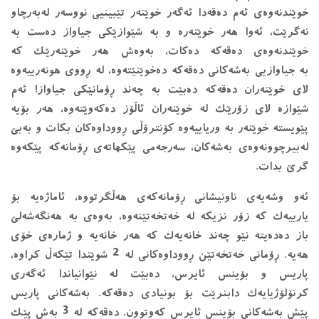
خوێندنەوەی ئەم دەقەدا ئەگەر خوێنەر تێبینیی نووسەر لەبەرچاو
نەگرێت، ئەوا هەر خوێنەرە و بە شێوازێكی جیاواز دەست بە
خوێندنەوەی دەقەكە دەكات، بەوەش هەر خوێنەرێك كە
بە جیاوازیی بەشەكانی دەقەكە دەخوێنێتەوە، لە ڕووی هونەرییەوە
لای خوێنەران دەقەكە دەبێت بە چەند ڕۆمانێكی جیاواز! ئەم
شێوازە لای زۆرێك لە خوێنەران ئاڵۆز دەكەوێتەوە، هەر بۆیە
پێویستە خوێنەر بە وریاییەوە كۆنترۆڵی ڕووداوەكان بكات و بەبێ
لەبیرچوونەوەی بەشەكان، سەرجەمی پێكهاتەی ڕۆمانەكە پێكەوە
گرێ بدات.
ئەو وشەیەی ناونیشانی ڕۆمانەکەی هەڵگرتووە، ئاماژەیە بۆ
یارییەک کە زۆر نزیکە لە خەتخەتێنەوە، بەوەی بە هەنگەشەلێ
باز دەدەیتە نێو چەند خانەیەک کە هەر خانەیە و ژمارەی خۆی
هەیە. ڕۆمانی خەتخەتێن ڕووداوەكانی لە 2 شوێندا تێكەڵ كراوە،
پاریس و بۆینس ئایرس، دەبێت لە نێوانیاندا ئەگەری
كرنۆلۆژیایەك دابنرێت بۆ بونیادی دەقەكە. بەشەكانی پاریس
پێش بەشەكانی بۆینس ئایرس كەوتوون. دەقەكە لە 3 بەش پێك