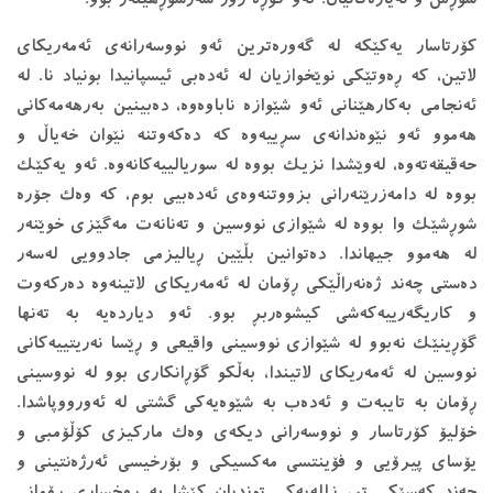
کۆرتاسار یەکێکە لە گەورەترین ئەو نووسەرانەی ئەمەریکای
لاتین، کە ڕەوتێکی نوێخوازیان لە ئەدەبی ئیسپانیدا بونیاد نا. لە
ئەنجامی بەکارهێنانی ئەو شێوازە ناباوەوە، دەبینین بەرهەمەکانی
هەموو ئەو نێوەندانەی سڕییەوە کە دەکەوتنە نێوان خەیاڵ و
حەقیقەتەوە، لەوێشدا نزیک بووە لە سوریالییەکانەوە. ئەو یەکێک
بووە لە دامەزرێنەرانی بزووتنەوەی ئەدەبیی بوم، کە وەک جۆرە
شوڕشێک وا بووە لە شێوازی نووسین و تەنانەت مەگێزی خوێنەر
لە هەموو جیهاندا. دەتوانین بڵێین ڕیالیزمی جادوویی لەسەر
دەستی چەند ژەنەراڵێکی ڕۆمان لە ئەمەریکای لاتینەوە دەرکەوت
و کاریگەرییەکەشی کیشوەربڕ بوو. ئەو دیاردەیە بە تەنها
گۆڕینێک نەبوو لە شێوازی نووسینی واقیعی و ڕێسا نەریتییەکانی
نووسین لە ئەمەریکای لاتیندا، بەڵکو گۆڕانکاری بوو لە نووسینی
ڕۆمان بە تایبەت و ئەدەب بە شێوەیەکی گشتی لە ئەورووپاشدا.
خۆلیۆ کۆرتاسار و نووسەرانی دیکەی وەک مارکیزی کۆڵۆمبی و
یۆسای پیرۆیی و فۆینتسی مەکسیکی و بۆرخیسی ئەرژەنتینی و
چەند کەسێکی تر، زللەیەکی توندیان کێشا بە ڕوخساری ڕۆمانی