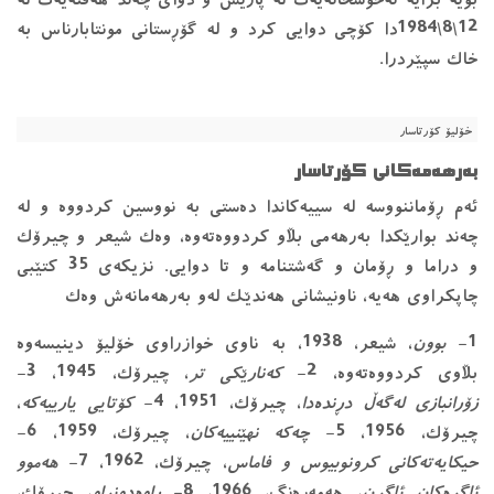
بۆیە برایە نەخۆشخانەیەك لە پاریس و دوای چەند هەفتەیەك لە
12\8\1984دا كۆچی دوایی كرد و لە گۆڕستانی مونتابارناس بە
خاک سپێردرا.
خۆلیۆ كۆرتاسار
بەرهەمەكانی كۆرتاسار
ئەم ڕۆماننووسە لە سییەكاندا دەستی بە نووسین كردووە و لە
چەند بوارێكدا بەرهەمی بڵاو كردووەتەوە، وەك شیعر و چیرۆك
و دراما و ڕۆمان و گەشتنامە و تا دوایی. نزیکەی 35 کتێبی
چاپکراوی هەیە، ناونیشانی هەندێك لەو بەرهەمانەش وەک
1-
بوون
، شیعر، 1938، بە ناوی خوازراوی خۆلیۆ دینیسەوە
بڵاوی كردووەتەوە، 2-
کەنارێکی تر
، چیرۆک، 1945، 3-
زۆرانبازی لەگەڵ دڕندەدا
، چیرۆک، 1951، 4-
کۆتایی یارییەکە
،
چیرۆک، 1956، 5-
چەکە نهێنییەکان
، چیرۆک، 1959، 6-
حیکایەتەکانی کرونوبیوس و فاماس
، چیرۆک، 1962، 7-
هەموو
ئاگرەکان ئاگرن
، هەمەڕەنگ، 1966، 8-
ڕاوەدونراو
، چیرۆک،