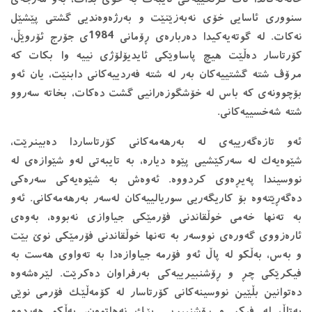
سنووری ئاسایی خۆی نەبەزێنێت و بەرژەوەندیی گشتی پێشێل
نەكات. لە گوتەیەكیدا دەربارەی ڕۆمانی 1984ی جۆرج ئۆروێڵ،
كۆرتاسار دەڵێت هیچ پاساوێكی ئایدیۆلۆژی نییە وا بكات كە
مرۆڤ شتە گشتییەكان بەر لە شتە فەردییەكانی دابنێت، یان ئەو
بۆچوونەی كە باس لە خۆشگوزەرانیی گشت دەكات، بخاتە سەروو
شتە شەخسییەكانی.
ئەو تازەگەرییەی لە بەرهەمەكانی كۆرتاساردا دەبینرێت،
شێوەیەك لە سەركێشیی پێوە دیارە، بە تایبەتی لەو شێوازەی لە
نووسیندا پەیڕەوی كردووە. ئەوەش بە شێوەیەكی سەرەكی
دەگەڕێتەوە بۆ كاریگەریی سوریالییەكان لەسەر بەرهەمەكانی. ئەو
بە تەنها خەمی خوڵقاندنی فۆرمێكی جیاوازی نەبووە، بەوەی
ئارەزووی گەورەی نووسەر بە تەنها خوڵقاندنی فۆرمێكی نوێ بێت
و بەس، بەڵكو لە پاڵ ئەو فۆرمە جیاوازەدا بە تەواوی هەست بە
فیكرێكی چڕ و ڕۆشنبیرییەكی بەرفراوان دەكرێت. لێرەشەوە
دەتوانین بڵێین نووسینەكانی كۆرتاسار لە كۆمەڵێك فۆرمی نوێی
بەتاڵ لە فیكر و ڕۆشنبیریی پێك نەهاتوون، بەڵكو هەردوو