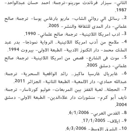
الثاني- سيزار فرناندث مورينو-ترجمة: احمد حسان عبدالواحد-
1987.
2- رسائل الي روائي الشاب- ماريو بارغاس يوسا- ترجمة: صالح
علماني- دار المدى للثقافة والنشر- 2005.
3- ادب امريكا اللاتينية- ترجمة: صالح علماني- 1990.
4- ملامح من أدب امريكا اللاتينية.. الرواية نموذجا- بدر عبد
الملك محمد- دار الكنوز الادبية- الطبعة الاولى- بيروت 1994.
5- موت فی الشارع- قصص من امریکا اللاتینیة- ترجمة: صالح
علماني- دمشق 2005.
6- غابريال غارسيا ماكيز.. رائد الواقعية السحرية- ترجمة:
عبدالله حمادي- دار الالمعية- الطبعة الثانية- الجزائر 2011.
7- الحجلة.. لعبة القفز بين المربعات- خوليو كورتاسار- ترجمة:
نايف أبو كرم- منشورات دار علاءالدين- الطبعة الاولى- دمشق
2004.
8- القدس العربي- 6/1/2006.
9- ايلاف- 17/1/2005.
10- الشرق الاوسط- 6/3/2006.