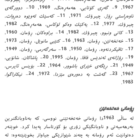
1967، 9-
گەڕی کۆتایی
، هەمەڕەنگ، 1969، 10-
دوورگەی
ناوەڕاستی ڕۆژ
، چیرۆک، 1971، 11-
کەسێک لەوێوە دەڕوات
،
چیرۆک، 1977، 12-
یەکێک وەکو لۆکاس
، هەمەڕەنگ، 1982،
13-
کاتی ونبوو
، چیرۆک، 1982، 14-
براوەکان
، ڕۆمان، 1960،
15-
خەتخەتێن
، ڕۆمان، 1963، 16-
کتێبی مانوێل
، ڕۆمان، 1973،
17-
تاقیکردنەوە
، ڕۆمان، 1950، 18-
سەرگەرمی
، ڕۆمان، 1949،
19-
ڕۆژانەی ئەندێس فافا
، ڕۆمان، 1995، 20-
پاشاکان
، شانۆیی،
1949، 21-
ڕێگەی خێرای باشوور
، 1964، 22-
بۆینس ئایرس
،
1967، 23-
گەشت بە دەورەی مێزدا
، 1972، 24-
نیکاراگوا
،
1983.
ڕۆمانی خەتخەتێن
لە ساڵی 1963دا ڕۆمانی خەتخەتێنی نووسی، كە بەناوبانگترین
بەرهەمیەتی و ناوبانگێكی زۆری بۆ كۆرتاسار پەیدا كرد. خوێنەر
دەتوانێت ئەم ڕۆمانە بە چەند شێوازێكی جیاواز بخوێنێتەوە؛ لە