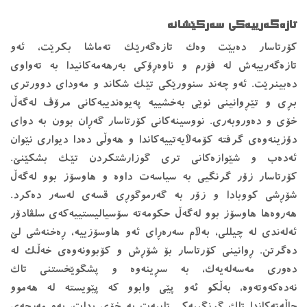
تازەگەرییەكی سەركێشانە
كۆرتاسار دەبێت وەك تازەگەرێك تەماشا بكرێت، ئەو
تازەگەرییەش لە فۆرم و ناوەڕۆكی بەرهەمەكانیدا بە تەواوی
دەبینرێت. ئەو چەند سنوورێكی تێك شكاند و مەودای دوورتری
بڕی و تێڕوانینی نوێی بەخشییە پەیوەندییەكانی مرۆڤ لەگەڵ
خۆی و دەوروبەری. نووسینەكانی كۆرتاسار گەڕان بوون بە دوای
دۆزینەوەی گرفتە كۆمەڵایەتییەكاندا و هەوڵی دەدا دیواری نێوان
ئەدەب و شێوازەكانی تری گوزارشتكردن تێك بشكێنێ.
كۆرتاسار زۆر گرنگیی بە سیاسەت داوە و هاوسۆز بوو لەگەڵ
شۆڕشی كووبادا و زۆر بە گەرموگوڕی قسەی لەسەر دەكرد.
هەروەها هاوسۆز بوو لەگەڵ حكومەتە سۆسیالیستییەکەی سلڤادۆر
ئەلەندی لە چیللی، بەڵام سەرەڕای ئەو هاوسۆزییە، ڕەخنەشی لێ
دەگرتن. ڕوانینی كۆرتاسار بۆ شۆڕش و كۆبوونەوەی خەڵك لە
دەوری مەسەلەیەك، بە سڕینەوە و پشگوێخستنی تاك
نەدەكەوتەوە، بەڵكو ئەو پێی وابوو كە پێویستە لە هەموو
حاڵەتەكاندا تاك گرنگییەكی تایبەت بە خۆی بدات، بەو مەرجەی