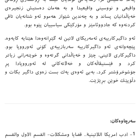
واقیعی و نووسینی واقیعیدا و بە هەمان دەستیش زنجیرەی
خەیاڵدانیان پساند و بە چەندین شێواز هەموو ئەو شتانەیان تاقی
کردنەوە کە جادووئامێز و مۆرکێکی سیاسییان پێوە بوو.
ئەو داگیرکارییەی ئەمەریکای لاتین لە گێڕانەوەدا هێنایە کایەوە،
پێچەوانەی ئەو داگیرکارییە سەربازییەی کۆنی ئەورووپا بوو.
داگیرکاری لاتینی، چێژ و خەیاڵدانی گرتەوە و خوێنەرانی زیاتر
کرد و فێستیڤاڵەکان و خەڵاتەکانی لە ئەورووپادا پڕ
جۆشوخرۆشتر کرد، بەبێ ئەوەی یەک بست زەوی داگیر بکات و
دڵۆپێک خوێن بڕێژێت.
سەرچاوەكان:
1- ادب امريكا اللاتينية.. قضايا ومشكلات- القسم الاول والقسم