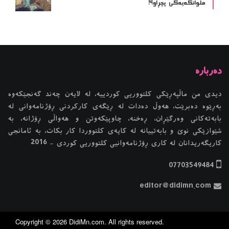
ملوانکەیەکی پچڕاو؟!
دیدی من ماڵپەڕێکی کلتووریی کوردییە، لە لایەن چەند گەنجێكه‌وه‌
بەڕێوە دەبرێت، هەوڵ دەدات لە ڕێگەی کارکردنی ڕۆژنامەوانی لە
بابەتەکانی وەرگێڕان، ڕەخنە، چاوپێکەوتن و هەواڵی ڕۆژانە، بە
شێوازێکی نوێ و بابەتییانە لە کایەی کلتووردا کار بکات، بە ئامانجی
کاریگەریدانان لە کاری ڕۆژنامەوانیی کلتووریی کوردی - 2016
07703549484
editor@didimn.com
Copyright ©
2026
DidiMn.com
. All rights reserved.