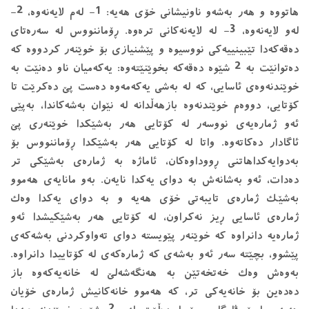
هاتووە و هەر بەشەو ناونیشانی خۆی هەیە: 1- لەم لایەنەوە، 2-
لەو لایەنەوە، 3- لە لایەنەكانی ترەوە. ڕۆماننووس لە سەرەتای
دەقەكەدا تێبینییەكی نووسیوە و پێشنیازی بۆ خوێنەر كردووە كە
دەتوانێت بە 2 شێوە دەقەكە بخوێنێتەوە: یەكەمیان ناو دەنێت بە
خوێندنەوەی ئاسایی، كە لە بەشی یەكەمەوە دەست پێ دەكرێت تا
كۆتایی، دووەم خوێندنەوە بازهەڵدانە لە نێوان بەشەكاندا، بەپێی
ئەو ژمارەیەی نووسەر لە كۆتایی هەر بەشێكدا خوێنەری پێ
ئاگادار دەكاتەوە. واتا لە كۆتایی هەر بەشێكدا ڕۆماننووس بۆ
بەدوایەكداهاتنی ڕووداوەكان، ئاماژە بە ژمارەی بەشێكی تر
دەدات، ئەو بەشانەش بە دوای یەكدا نایەن. بەو مانایەی هەموو
بەشێک ژمارەی تایبەتی خۆی هەیە و بە دوای یەکدا وەک
ژمارەی ئاسایی ڕیز نەکراون، لە کۆتایی هەر بەشێکیشدا ئەو
ژمارەیە دانراوە کە خوێنەر پێویستە دوای تەواوکردنی بەشەکەی
پێشوو، بچێتە سەر ئەو بەشەی کە ژمارەکەی لە کۆتاییدا دانراوە.
بەوەش وەک خەتخەتێن بە هەنگەشەلێ لە خانەیەکەوە باز
دەدەین بۆ خانەیەکی تر، کە هەموو خانەکانیش ژمارەی خۆیان