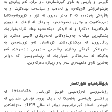
ئایرس و پاریس بە ناوی کورتاسارەوە ناو نران. ئەو پیاوەی بە
جۆشوخرۆشی لاوێكەوە بۆ ئەدەب و سیاسەت تێدەكۆشا و بە
باڵایەكی بەرزەوە كە ٢ مەتر دەبوو، لە كۆڕ و كۆبوونەوەكاندا
دەردەكەوت و وتاری دەخوێندەوە. پیاوێك لە لایەك بە دووی
تازەگەریدا دەگەڕا و لە لایەكی دیكەشەوە وەك ئازادیخوازێك
پشتگیریی میللەتە چەوساوەكانی ئەمەریكای لاتینی دەكرد بۆ
ڕزگاربوون لە دیكتاتۆرەكان. كۆرتاسار، ئەو نووسەرەی بە
ستوونێكی گرنگی ڕێبازی ڕیالیزمی جادوویی دادەنرێت، ئەو
یەكێكە لە سەرەتاكانی شێوازێك لە ڕۆماننووسین، كە دواتر
چەندین ناوی داهێنەری سەر بەو ڕێبازە دەركەوتن.
بایۆگرافیای كۆرتاسار
ڕۆماننووسی ئەرژەنتینی خۆلیۆ كۆرتاسار، 1914/8/26 لە
برۆكسلی پایتەختی بەلجیكا لە دایك بووە، قۆناغی منداڵیی لە
ناوچەی بانفێلد گوزەراندووە، دواتر لە ساڵی 1919دا خێزانەكەی