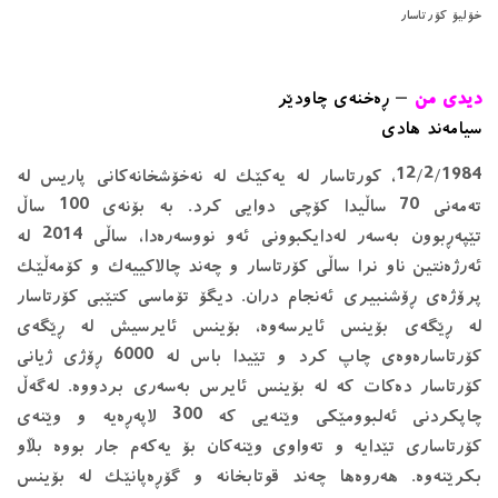
خۆلیۆ كۆرتاسار
دیدی من
–
ڕه‌خنه‌ی چاودێر
سیامەند هادی
12/2/1984، کورتاسار لە یەکێک لە نەخۆشخانەکانی پاریس لە
تەمەنی 70 ساڵیدا کۆچی دوایی کرد. بە بۆنەی 100 ساڵ
تێپەڕبوون بەسەر لەدایکبوونی ئەو نووسەرەدا، ساڵی 2014 لە
ئەرژەنتین ناو نرا ساڵی کۆرتاسار و چەند چالاکییەک و کۆمەڵێک
پرۆژەی ڕۆشنبیری ئەنجام دران. دیگۆ تۆماسی کتێبی کۆرتاسار
لە ڕێگەی بۆینس ئایرسەوە، بۆینس ئایرسیش لە ڕێگەی
کۆرتاسارەوەی چاپ کرد و تێیدا باس لە 6000 ڕۆژی ژیانی
کۆرتاسار دەکات کە لە بۆینس ئایرس بەسەری بردووە. لەگەڵ
چاپکردنی ئەلبوومێکی وێنەیی کە 300 لاپەڕەیە و وێنەی
کۆرتاساری تێدایە و تەواوی وێنەکان بۆ یەکەم جار بووە بڵاو
بکرێنەوە. هەروەها چەند قوتابخانە و گۆڕەپانێک لە بۆینس