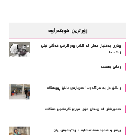
زۆرترین خوێندراوە
وتاری بەختیار عەلی لە کاتی وەرگرتنی خەڵاتی نیلی
زاکسدا
زمانی جەستە
زانکۆ دژ بە مزگەوت: دەربارەى تابلۆ ڕووتەکە
ده‌میرتاش له‌ زیندان خۆی فێری كرمانجی ده‌كات
بینەر و شانۆ: هەتاھەتایە و ڕۆژێکیش، یان