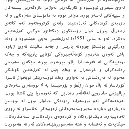
گەڕاونەتەوە بۆ ئەرژەنتین. لە قۆناغی لاویدا لە ئەرژەنتین بووە،
لەوێ شیعری نووسیوە و كاریگەریی تەوژمی تازەگەریی بیستەكان
و سییەكانی لەسەر بووە. دواتر بووە بە مامۆستای سەرەتایی و لە
زۆربەی گوندەكانی ئەرژەنتیندا وانەی گوتووەتەوە. ئەو کاتەی
ژەنەراڵ پیرۆن خوان دۆمینگۆی دیکتاتۆر حوکمی ئەرژەنتینی
دەکرد، ئەو لە ساڵی 1951دا ئەرژەنتینی بەجێ هێشتووە و وەك
وەرگێڕی یونسكۆ چووەتە پاریس و چەند ساڵێک لەوێ ژیاوە.
پاش ئەوەی هەردوو کۆمەڵەچیرۆکی کۆتایی یارییەکە و چەکە
نهێنییەکانی لە فەڕەنسادا بڵاو بوونەوە، بوونە جێگەی سەرنجی
ڕەخنەگران و خوێنەران و وەک چۆن لە ئەرژەنتین ناوبانگی
هەبوو، لە فەڕەنساش بە تەواوی وەک نووسەرێکی نوێخواز ناسرا.
کۆرتاسار لە پاڵ خوان ڕۆڵفۆ و بۆرخیسدا بە 3 نووسەری سەرەتای
ڕیالیزمی جادوویی لەقەڵەم دەدرێن، کە ئەورووپا پێی ئاشنا بوون.
بەرهەمەکانی ئەو نووسەرانە ڕەوتێکی جیاواز بوون لە نووسین
دەربارەی دیاردە سەیروسەمەرەکانی زەوییەکی نەناسراو لە ڕووی
ئەدەبییەوە. دیکتاتۆرەکان و کردەوەی دڕندەئاسای ستەمکارەکان،
حیکایەت و ئەفسانە و شتە سەرسووڕهێنەرەکان، ئەوانە هەموویان