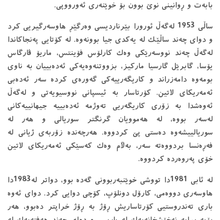
بابەت و ڕوانینی نوێ بوون بۆ خوێنەری ئەورووپی.
ساڵی 1953 لەگەڵ ئورورا بێرناردیسی وەرگێڕ هاوسەرگیریی کرد
و دوای چەند ساڵێک لە یەکدی جیا بوونەوە. لە كۆتایی پەنجاكاندا
لەگەڵ چەند نووسەرێکی وەک كارلۆس فۆینتس، ماریۆ ڤارگاس
یۆسا، گابرێل گارسیا ماركیز، بزووتنەوەیەکی ئەدەبییان بە ناوی
بومەوە دامەزراند و کاریگەرییەکی گەورەی کردە سەر ئەدەبی
ئەمەریکای لاتین. كۆرتاسار بە ئیسپانی نووسیویەتی و لەگەڵ
ئەوەشدا بە زۆری كاریگەریی تەوژمە ئەدەبییە جیهانییەكانی
لەسەر بووە، لە هەموویان گرنگتر سوریالی و هەر لە
سوریالییشەوە دەستی پێ كردووە. هەرچەندە زۆربەی ژیانی لە
فەڕەنسا بردووەتە سەر، بەڵام وەك كەسێكی ئەمەریكای لاتین
خۆی پەروەردە كردووە.
لە ئابی 1981دا تووشی خوێنبەربوونی گەدە بوو، دواتر لە1983دا
هاوسەری دووەمی، کارۆل دونلۆپ، کۆچی دوایی کرد. دوای ئەوە
باری تەندروستیی كۆرتاساریش ڕۆژ بە ڕۆژ خراپتر دەبوو، هەر