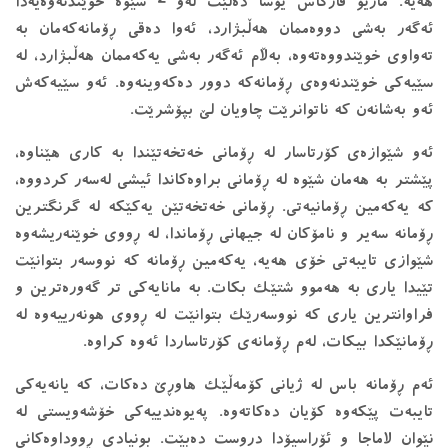
هەیە. ماریۆ ڤارگاس یۆسا دەڵێت لەو 2 شێوە خوێندنەوەیەدا
ئەگەر بەشی دووەممان هەڵبژارد، ئەوا دەقی ڕۆمانەكەمان بە
تەواوی خوێندووەتەوە، بەڵام ئەگەر بەشی یەكەممان هەڵبژارد، لە
سێیەكی خوێندنەوەی ڕۆمانەكە دوور دەكەوینەوە. ئەو سێیەكەش
ئەو بەشانەن كە ناتوانرێت چاویان لێ بپۆشرێت.
ئەو شێوازەی كۆرتاسار لە ڕۆمانی خەتخەتێندا بە كاری هێناوە،
پێشتر بە هەمان شێوە لە ڕۆمانی براوەکاندا ئیشی لەسەر كردووە،
كە یەكەمین ڕۆمانیەتی. ڕۆمانی خەتخەتێن یەکێکە لە گرنگترین
ڕۆمانە سەیر و نامۆکان لە جیهانی ڕۆماندا، لە ڕووی خوێنەریشەوە
شێوازی تایبەتی خۆی هەیە، یەکەمین ڕۆمانە کە نووسەر بتوانێت
تێیدا یاری بە هەموو شتێک بکات. بە مانایەکی تر گەورەترین و
فراوانترین یاری کە نووسەرێک بتوانێت لە ڕووی هونەرییەوە لە
ڕۆمانێکدا بیکات، لەم ڕۆمانەی کۆرتاساردا ئەوە کراوە.
ئەم ڕۆمانە باس لە ژیانی كۆمەڵێك هاوڕێ دەكات، كە یانەیەكی
تایبەت پێكەوە كۆیان دەكاتەوە. پەیوەندییەكی خۆشەویستی لە
نێوان لاماجا و ئۆراسیۆدا دروست دەبێت. بونیادی ڕووداوەكانی