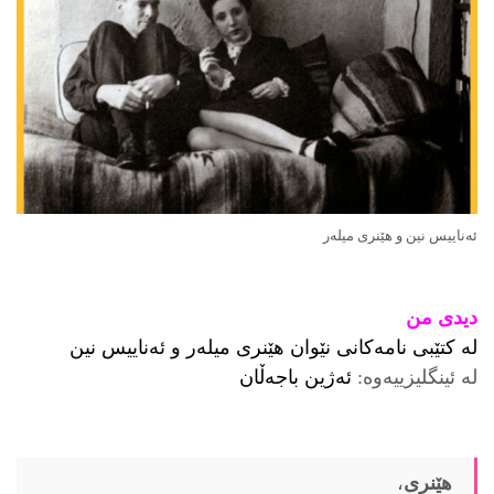
ئه‌ناییس نین و هێنری میله‌ر
دیدی
من
له‌ كتێبی نامه‌كانی نێوان هێنری میله‌ر و ئه‌ناییس نین
له‌ ئینگلیزییه‌وه‌:
ئەژین باجەڵان
هێنری
،