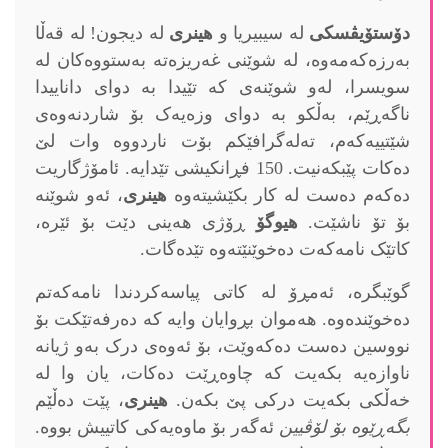
دۆستۆیڤسکی
لە سیبیریا و
هینری
لە دیجون! لە قەڵا
بەرزەکەمەوە، لە شوێنی غەریزەتە بەستووەکان لە
سویسرا، لەو شوێنەی کە تێیدا بە دوای داناییدا
ناگەڕێم، بەڵکو بە دوای وزەیەک بۆ شاردنەوەی
شێتییەکەم، ته‌له‌گرافێکم بۆت ناردووە وات لێ
دەکات پێبکەنیت. 150 فڕانکیشی تێدایە. ئامۆژگاریت
دەکەم دەست لە کار بکێشیتەوە
هینری
، ئەو شوێنە
بۆ تۆ ناشێت.
هیوگۆ
ڕۆژی هەینی دێت بۆ ئێرە،
کاتێک نامەکەت دەخوێنێتەوە تێدەگات.
گوێبگرە، ئەمڕۆ لە کاتی پیاسەکردندا نامەکەتم
دەخوێندەوە. هەموان بڕوایان وایە کە دەرفەتێکت بۆ
نووسین دەست دەکەوێت، بۆ ئەوەی درک بەو ژیانە
ناوازەیە بکەیت کە چاوەڕێت دەکات، یان وا لە
خەڵکی بکەیت درکی پێ بکەن.
هینری
، پێت دەڵێم
بگەڕێوە بۆ لۆڤیین
ئەگەر بۆ ماوەیەکی کاتییش بووە.