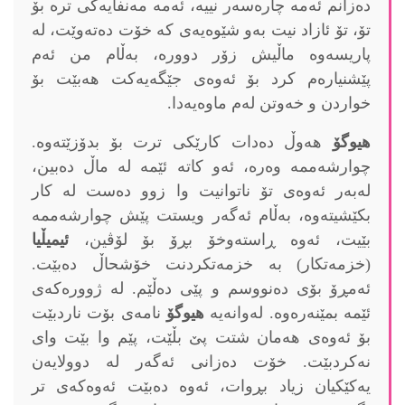
دەزانم ئەمە چارەسەر نییە، ئەمە مەنفایەکی ترە بۆ
تۆ، تۆ ئازاد نیت بەو شێوەیەی کە خۆت دەتەوێت، لە
پاریسەوە ماڵیش زۆر دوورە، بەڵام من ئەم
پێشنیارەم کرد بۆ ئەوەی جێگەیەکت هەبێت بۆ
خواردن و خەوتن لەم ماوەیەدا.
هیوگۆ
هەوڵ دەدات کارێکی ترت بۆ بدۆزێتەوە.
چوارشەممە وەرە، ئەو کاتە ئێمە لە ماڵ دەبین،
لەبەر ئەوەی تۆ ناتوانیت وا زوو دەست لە کار
بکێشیتەوە، بەڵام ئەگەر ویستت پێش چوارشەممە
بێیت، ئەوە ڕاستەوخۆ بڕۆ بۆ لۆڤین،
ئیمیڵیا
(خزمەتکار) بە خزمەتکردنت خۆشحاڵ دەبێت.
ئەمڕۆ بۆی دەنووسم و پێی دەڵێم. لە ژوورەکەی
ئێمە بمێنەرەوە. لەوانەیە
هیوگۆ
نامەی بۆت ناردبێت
بۆ ئەوەی هەمان شتت پێ بڵێت، پێم وا بێت وای
نەکردبێت. خۆت دەزانی ئەگەر لە دوولایەن
یەکێکیان زیاد بڕوات، ئەوە دەبێت ئەوەکەی تر