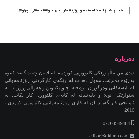
بینەر و شانۆ: هەتاھەتایە و ڕۆژێکیش، یان ملوانکەیەکی پچڕاو؟!
دیدی من ماڵپەڕێکی کلتووریی کوردییە، لە لایەن چەند گەنجێكه‌وه‌
بەڕێوە دەبرێت، هەوڵ دەدات لە ڕێگەی کارکردنی ڕۆژنامەوانی
لە بابەتەکانی وەرگێڕان، ڕەخنە، چاوپێکەوتن و هەواڵی ڕۆژانە، بە
شێوازێکی نوێ و بابەتییانە لە کایەی کلتووردا کار بکات، بە
ئامانجی کاریگەریدانان لە کاری ڕۆژنامەوانیی کلتووریی کوردی -
2016
07703549484
editor@didimn.com