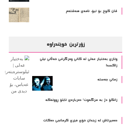
ڤان کوخ بۆ تیۆ، نامەی هەشتەم
زۆرترین خوێندراوە
وتاری بەختیار عەلی لە کاتی وەرگرتنی خەڵاتی نیلی
زاکسدا
زمانی جەستە
زانکۆ دژ بە مزگەوت: دەربارەى تابلۆ ڕووتەکە
ده‌میرتاش له‌ زیندان خۆی فێری كرمانجی ده‌كات