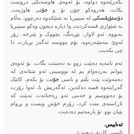
بگەڕێتەوە دواوە، بۆ ئەوەی هاوسەنگی دروست
بکات، هەروەکو چۆن تۆ و
جۆن
ی هاوژینت.
دۆستۆیڤسکی
لە سیبیریا بە شتێکەوە دەرچوو، بەڵام
بە شێوازی قسەکردنت وا دیارە دیجون وەکو سیبیریا
نەبووە. ئەو لاواز، بێڕەنگ، بچووک و بێنرخە. زۆر
لەوێ مەمێنەرەوە، بۆم بنووسە ئەگەر بڕیارت دا
چی بکەیت.
ئەم نامەیە دەبێت زوو بە دەستت بگات، بۆ ئەوەی
بتوانم بەردەوام بم لە نووسینی ئەو شتانەی کە
دەمەوێت پێت بڵێم و باسی
جۆن
ت بۆ بکەم. کاتێک
گەڕایتەوە قسە دەکەین، ئەگەریش نا، ئەوا زۆرت
بۆ دەنووسم و خەمی ئەو ڕەخنانەت نەبێت کە
ئاڕاستەی منت کرد، زۆرم خۆش ویست و بڕوام
پێیان بوو. تۆ یارمەتیم دەدەیت.
ئەناییس
،
(لیسی کارنۆ، دیجون)