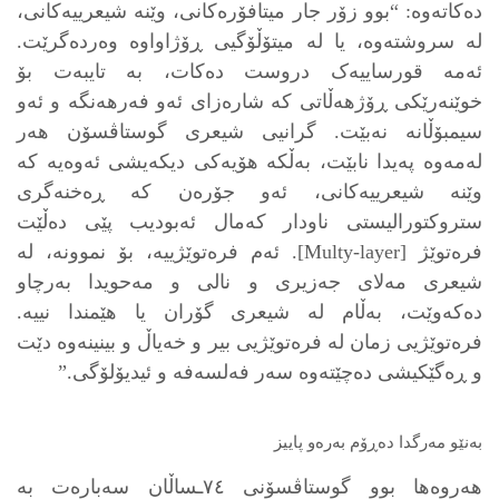
دەکاتەوە: “بوو زۆر جار میتافۆرەکانی، وێنە شیعرییەکانی،
لە سروشتەوە، یا لە میتۆڵۆگیی ڕۆژاواوە وەردەگرێت.
ئەمە قورساییەک دروست دەکات، بە تایبەت بۆ
خوێنەرێکی ڕۆژهەڵاتی کە شارەزای ئەو فەرهەنگە و ئەو
سیمبۆڵانە نەبێت. گرانیی شیعری گوستاڤسۆن هەر
لەمەوە پەیدا نابێت، بەڵکە هۆیەکی دیکەیشی ئەوەیە کە
وێنە شیعرییەکانی، ئەو جۆرەن کە ڕەخنەگری
ستروکتورالیستی ناودار کەمال ئەبودیب پێی دەڵێت
فرەتوێژ [Multy-layer]. ئەم فرەتوێژییە، بۆ نموونە، لە
شیعری مەلای جەزیری و نالی و مەحویدا بەرچاو
دەکەوێت، بەڵام لە شیعری گۆران یا هێمندا نییە.
فرەتوێژیی زمان لە فرەتوێژیی بیر و خەیاڵ و بینینەوە دێت
و ڕەگێکیشی دەچێتەوە سەر فەلسەفە و ئیدیۆلۆگی.”
بەنێو مەرگدا دەڕۆم بەرەو پاییز
هەروەها بوو گوستاڤسۆنی ٧٤ـساڵان سەبارەت بە