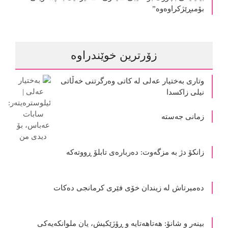
بۆمبڕێژکراوەوە”
زۆرترین خوێندراوە
وتاری بەختیار عەلی لە کاتی وەرگرتنی خەڵاتی
نیلی زاکسدا
زمانی جەستە
زانکۆ دژ بە مزگەوت: دەربارەى تابلۆ ڕووتەکە
ده‌میرتاش له‌ زیندان خۆی فێری كرمانجی ده‌كات
بینەر و شانۆ: هەتاھەتایە و ڕۆژێکیش، یان ملوانکەیەکی