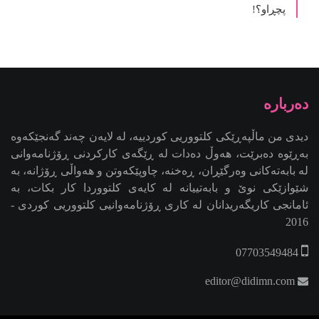
پچڕاو؟!
دیدی من ماڵپەڕێکی کلتووریی کوردییە، لە لایەن چەند گەنجێكه‌وه‌
بەڕێوە دەبرێت، هەوڵ دەدات لە ڕێگەی کارکردنی ڕۆژنامەوانی
لە بابەتەکانی وەرگێڕان، ڕەخنە، چاوپێکەوتن و هەواڵی ڕۆژانە، بە
شێوازێکی نوێ و بابەتییانە لە کایەی کلتووردا کار بکات، بە
ئامانجی کاریگەریدانان لە کاری ڕۆژنامەوانیی کلتووریی کوردی -
2016
07703549484
editor@didimn.com