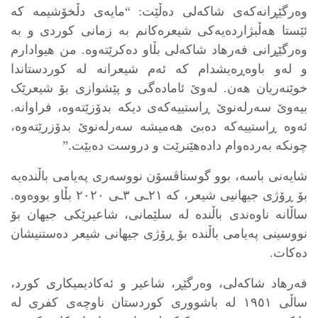
وەرگێڕانەکەی شاکەلی دەڵێت: “مایەی دڵخۆشیمە کە
ئێستا هەڵبژاردەیەکی شیعرەکانم بە زمانی کوردی و بە
وەرگێڕانی فەرهاد شاکەلی بڵاو دەکرێتەوە. من هیوادارم
و لەو باوەڕەیشدام کە ئەم شیعرانە لە کوردستاندا
خوێنەریان هەن. لەوێ ئامادەگی و پێشوازی بۆ شیعرێک
بیەوێ سەرلەنوێ ڕاستییەکەی دیکە بدۆزێتەوە، فراوانە.
ئەوە ڕاستییەکە دەبێ هەمیشە سەرلەنوێ بدۆزرێتەوە،
چونکە بەردەوام دادەهێنرێت و دروست دەبێت.”
شایەنی باسە، بوو گوستاڤسۆن نووسەری پەیامی باڵندەیە
بۆ ڕۆژی جیهانیی شیعر، کە ٢١ـی ٣ـی ٢٠٢٠ بڵاو بووەوە.
ساڵانە ناوەندی باڵندە لە سلێمانی، شاعیرێکی جیهان بۆ
نووسینی پەیامی باڵندە بۆ ڕۆژی جیهانی شیعر دەستنیشان
دەکات.
فەرهاد شاکەلی، وەرگێڕ، شاعیر و ئەکادیمیکاری کورد،
ساڵی ١٩٥١ لە باشووری کوردستان ناوچەی کفری لە