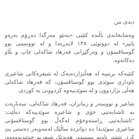
دیدی من
وەشانخانەی باڵندە کتێبی «بەنێو مەرگدا دەڕۆم بەرەو
پاییز» لە دووتوێی ١٣٨ لاپەڕەدا و لە نووسینی بوو
گوستاڤسۆن و وەرگێڕانی فەرهاد شاکەلی چاپ و بڵاو
دەکاتەوە.
کتێبەکە بریتییە لە هەڵبژاردەیەک لە شیعرەکانی شاعیری
ناوداری سوێدی بوو گوستاڤسۆن، کە فەرهاد شاکەلی
هەڵی بژاردوون و لە سوێدییەوە کردوونی بە کوردی.
شاعیر و نووسەر و زمانزان، فەرهاد شاکەلی، سەبارەت
بە ئاشنایەتیی خۆی و شاعیرە سوێدییەکە دەڵێت:
“ئاشنایه‌تیی ڕاسته‌وخۆم له‌گه‌ڵ بوو گوستاڤسۆنی
شاعیری سوێدیدا دە دوانزدە ساڵێک له‌مه‌وبه‌ر ده‌ستی پێ
کرد. پێشتر ناویم بیستبوو، هه‌ندێک شیعریم خوێندبووه‌وه‌،