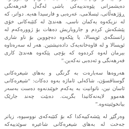
ده‌یشمزانی پێوه‌ندییه‌کی باشی له‌گه‌ڵ فه‌رهه‌نگی
ڕۆژهه‌ڵاتی، ئیسلامی، عه‌ره‌بی و فارسیدا هه‌یه‌. دواتر، کە
لە نزیکەوە یەکمان ناسی، هه‌ندێ له‌ کتێبه‌کانی خۆی
پێشکه‌ش کردم و جاروباریش ده‌هات بۆ ژووره‌که‌م له‌
زانستگه‌ی ئوپسالا، یا پێکه‌وه‌ ده‌چووین بۆ ناو شاری
ئوپسالا و له‌ قاوه‌خانه‌یه‌ک داده‌نیشتین. هه‌ر له‌ سه‌ره‌تاوه‌
بیرمان له‌وه‌ کرده‌وه‌ که‌ بۆچی پێکه‌وه‌ هه‌ندێ کاری
فه‌رهه‌نگی و ئه‌ده‌بی نه‌که‌ین.”
هەروەها سەبارەت بە گرنگی و بەهای شیعرەکانی
گوستاڤسۆن، شاکەلی ئاماژە بەوە دەکات: “شیعره‌کانی
ئاسان نین، ناتوانیت به‌ یه‌که‌م خوێندنه‌وه‌ ده‌ست به‌سه‌ر
هه‌موو لایه‌نه‌کانیدا بگریت. ده‌بێت چه‌ند جارێک
بیانخوێنیته‌وه‌.”
وەرگێڕ لە پێشەکییەکدا کە بۆ کتێبەکەی نووسیوە، زیاتر
جەخت لە بەهای شیعرەکانی شاعیرە سوێدییەکە