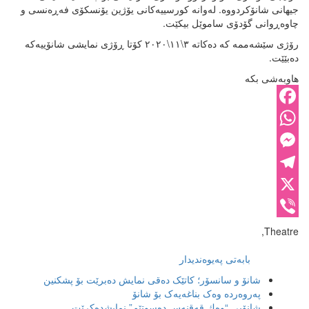
جیهانی شانۆکردووە. لەوانە کورسییەکانی یۆژین یۆنسکۆی فەڕەنسی و
چاوەڕوانی گۆدۆی ساموێل بیکێت.
رۆژى سێشه‌ممه‌ كه‌ ده‌كاته‌ ٣\١١\٢٠٢٠ كۆتا ڕۆژی نمایشی شانۆییه‌كه‌
ده‌بێێت.
هاوبەشی بکە
Facebook
WhatsApp
Messenger
Telegram
X
Viber
Theatre,
بابەتی پەیوەندیدار
شانۆ و سانسۆر؛ کاتێک دەقی نمایش دەبرێت بۆ پشکنین
پەروەردە وەک بناغەیەک بۆ شانۆ
شانۆیی “وەك قەقنەس دەسوتێم” نمایشدەکرێت