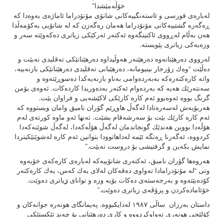
خۆڵه‌مێشدا”
له‌باره‌ی قورسی و ئاسته‌نگییه‌كانی شانۆی مۆنۆدراما ئاماژه‌ی به‌وه‌دا كه‌
ڕه‌گه‌زه‌ گشتییه‌كانی مۆنۆدراما هه‌مان ره‌گه‌زن كه‌‌ له‌ شانۆیی به‌كۆمه‌ڵدا
هه‌ن به‌ڵام له‌ڕووی ئاكتینگه‌وه‌ ئه‌كته‌ر ئه‌ركێكی زیاتری ده‌‌كه‌وێته‌ سه‌ر و
وزه‌یه‌كی زیاتری پێویسته‌. ‌
له‌رووی ده‌رهێنانه‌وه‌ ده‌رهێنه‌ر هه‌وڵیداوه‌ ده‌رهێنانێكی ته‌قلیدی نه‌بێت و
ده‌ڵێت “وه‌‌ك زۆرجار بینیومانه‌، ده‌رهێنانی ته‌قلیدی ده‌رهێنانێكی بازنه‌ییه،‌
واته‌ كاره‌كته‌ره‌كه‌ به‌به‌رده‌وامی به‌ناو بازنه‌یه‌كدا ده‌سوڕێته‌وه‌ و
سه‌نته‌رێك هه‌یه‌ كه‌ به‌رده‌وام ئه‌كته‌ر به‌ده‌وریدا كارده‌كات. ئه‌وه‌ی بۆمن
گرنگ بووه‌ ئه‌وه‌بوو ئه‌م كاره‌ كارێكی لاكێشه‌یی و فراوان بێت.
هه‌ربۆیه‌ش له‌سه‌ره‌تادا له‌گه‌ڵ هاوڕێم گۆران نامیق وامان ویستووه‌ كه‌
ئه‌م كاره‌ كارێك بێت بۆ سه‌‌رشه‌قام بشێت. ته‌نها ئه‌و ماوه‌ كورته‌ی له‌م
هۆڵه‌دا بووین هه‌ندێك گونجاندمان له‌گه‌ڵ هۆڵه‌كه‌دا، له‌گه‌ڵ شوێنه‌كه‌دا
كردووه‌، ئه‌گه‌رنا ڕه‌نگه‌ ئێمه‌ له‌داهاتوودا بتوانین ئه‌م كاره‌ له‌شوێنێكیتردا
نمایش بكه‌ین و گرفتیشی بۆ دروست نه‌بێت.”
هه‌روه‌ها گۆران نامیق، ئه‌كته‌ری شانۆییه‌كه‌ له‌باره‌ی كاره‌كه‌ی خۆیه‌وه‌
وتی “له‌ مۆنۆدرامادا ته‌واوی ده‌قه‌كان له‌لای یه‌ك كه‌س، یه‌ك كاره‌كته‌ر
كۆده‌بێته‌وه‌ و به‌رجه‌سته‌ی ده‌كات بۆیه‌ وزه‌ و توانای
ز
یاتری ده‌وێت.
خۆئاماده‌كردن و پرۆڤه‌ی زیاتری ده‌وێت.”
داستان بەرزان ساڵی ١٩٨٧ له‌دایكبووه‌. پەیمانگای هونەرە جوانەکان و
کۆلێجی هونەری تەواوکردووە و کاری دەرهێنانی بۆ چەند تێکستێکی