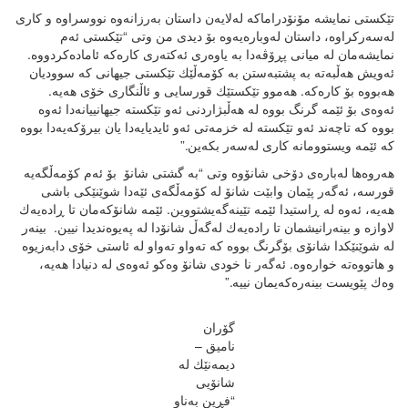
تێكستی نمایشه‌ مۆنۆدراماكه‌ له‌لایه‌ن داستان به‌رزانه‌وه‌ نووسراوه‌ و كاری
له‌سه‌ركراوه‌، داستان له‌وباره‌یه‌وه‌ بۆ دیدی من وتی “تێكستی ئه‌م
نمایشه‌مان له‌ میانی پڕۆڤه‌دا به‌ یاوه‌ری ئه‌كته‌ری كاره‌كه‌‌ ئاماده‌‌كردووه‌.
ئه‌ویش هه‌ڵبه‌ته‌ به‌ پشتبه‌ستن به‌ كۆمه‌ڵێك تێكستی جیهانی كه‌ سوودیان
هه‌‌بووه‌ بۆ كاره‌كه‌. هه‌موو تێكستێك قورسایی و ئاڵنگاری خۆی هه‌‌یه‌.
ئه‌وه‌ی بۆ ئێمه‌ گرنگ بووه‌ له‌ هه‌ڵبژاردنی ئه‌‌و تێكسته‌ جیهانییانه‌دا ئه‌وه‌
بووه‌ كه‌ تاچه‌ند ئه‌و تێكسته‌ له‌ خزمه‌تی ئه‌‌و ئایدیایه‌دا یان بیرۆكه‌یه‌دا بووه‌
كه‌ ئێمه‌‌ ویستوومانه‌ كاری له‌سه‌ر بكه‌ین.”
هه‌روه‌ها له‌باره‌ی دۆخی شانۆوه‌ وتی “به‌ گشتی شانۆ بۆ ئه‌م كۆمه‌ڵگه‌‌یه‌
قورسه‌، ئه‌‌گه‌ر پێمان وابێت شانۆ له‌ كۆمه‌ڵگه‌ی ئێه‌دا شوێنێكی باشی
هه‌یه، ئه‌وه‌‌ له‌ ڕاستیدا ئێمه‌ تێینه‌گه‌یشتووین. ئێمه‌ شانۆكه‌مان تا ڕاده‌یه‌ك
لاوازه‌ و بینه‌رانیشمان تا راده‌یه‌ك له‌گه‌ڵ شانۆدا له‌ په‌یوه‌ندیدا نیین‌. بینه‌ر
له‌ شوێنێكدا شانۆی بۆگرنگ بووه‌ كه‌ ته‌واو ته‌واو له‌ ئاستی خۆی دابه‌زیوه‌
و هاتووه‌ته‌ خواره‌وه‌. ئه‌گه‌ر نا خودی شانۆ وه‌كو ئه‌وه‌ی له‌ دنیادا هه‌یه‌،
وه‌ك پێویست بینه‌ره‌كه‌یمان نییه‌.”
گۆران
نامیق –
دیمه‌نێك له‌
شانۆیی
“فڕین به‌ناو