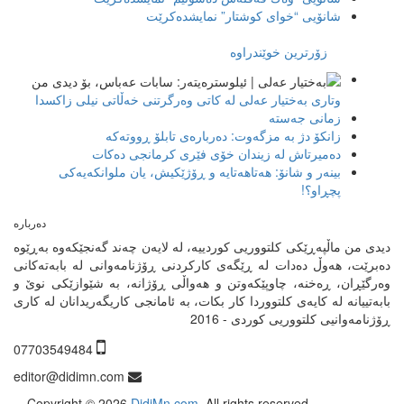
شانۆیی “خوای كوشتار” نمایشده‌كرێت
زۆرترین خوێندراوە
وتاری بەختیار عەلی لە کاتی وەرگرتنی خەڵاتی نیلی زاکسدا
زمانی جەستە
زانکۆ دژ بە مزگەوت: دەربارەى تابلۆ ڕووتەکە
ده‌میرتاش له‌ زیندان خۆی فێری كرمانجی ده‌كات
بینەر و شانۆ: هەتاھەتایە و ڕۆژێکیش، یان ملوانکەیەکی
پچڕاو؟!
دیدی من ماڵپەڕێکی کلتووریی کوردییە، لە لایەن چەند گەنجێكه‌وه‌ بەڕێوە
دەبرێت، هەوڵ دەدات لە ڕێگەی کارکردنی ڕۆژنامەوانی لە بابەتەکانی
وەرگێڕان، ڕەخنە، چاوپێکەوتن و هەواڵی ڕۆژانە، بە شێوازێکی نوێ و
بابەتییانە لە کایەی کلتووردا کار بکات، بە ئامانجی کاریگەریدانان لە کاری
ڕۆژنامەوانیی کلتووریی کوردی - 2016
07703549484
editor@didimn.com
Copyright ©
2026
DidiMn.com
. All rights reserved.