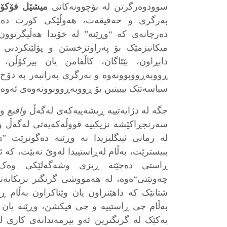
سوودوەرگرتن لە بۆچوونەکانی
میشێل فۆکۆ
بەرگری و حەقیقەت، هەوڵێکی کورت دەبێ
دەرچانەی کە “وڕێنە” لە خۆیدا هەڵیگرتوون؛
میکانیزمێک بۆ پەراوێزخستن و پۆلێنکردنی ک
دابڕاون، بێئاگان، کاڵفامن یان بیرکۆڵن
ڕووبەڕووبوونەوە و بەرگری بەرانبەر بە د
سیاسەتێک بیبینین بۆ ڕووبەڕووبوونەوەی ئەوە
جگە لە دژایەتییە ڕیشەییەکەی لەگەڵ
واقیع
و
سەرنجڕاکێشە نزیکییە قووڵەکەیەتی لەگەڵ
ببیسترێت، بەڵام لەڕاستییدا لەوێ نەبێت، کە ئە
شتانێک کە داهێنراون یان وێناکراون بەڵام ڕ
بەڵام چی ڕاستییە و چی فیکشن، وڕێنە یان خ
یەکێک لە گرنگترین ئەو بیرمەندانەی کاری