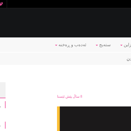
زاین
ستەیج
ئه‌ده‌ب و ڕه‌خنه‌
دن
8 ساڵ پێش ئێستا
ڕ
م