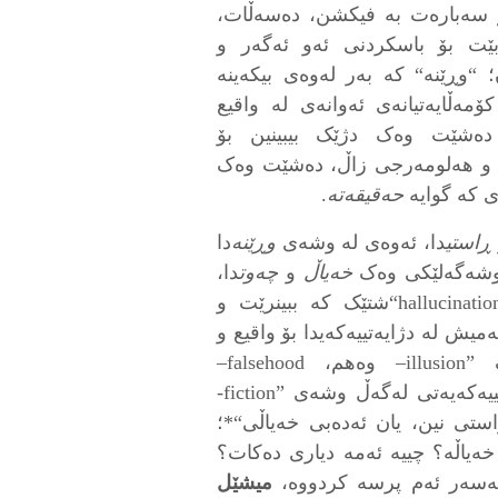
سەبارەت بە فیکشن، دەسەڵات،
ت بۆ باسکردنی ئەو ئەگەر و
 “وڕێنە“ کە بەر لەوەی بیکەینە
ۆمەڵایەتیانەی ئەوانەی لە واقیع
، دەشێت وەک دژێک بیبینین بۆ
ۆخ و هەلومەرجی زاڵ، دەشێت وەک
ی کە گوایە
حەقیقەتە
.
ڕاستی
دا، ئەوەی لە وشەی
وڕێنە
دا
 وشەگەلێکی وەک
خەیاڵ
و
چەوت
دا،
لە زمانی ئینگلیزیدا بە وڕێنە دەگوترێت ”hallucination“شتێک کە ببینرێت و
میش لە دژایەتییەکەیدا بۆ واقیع و
ڕاستی دەچێتە ڕیزی وشەگەلێکی وەک ”illusion– وەهم، falsehood–
چەوتێتی“ەوە، لە هەمووشی گرنگتر نزیکایەتییەکەیەتی لەگەڵ وشەی ”fiction-
استی نین، یان ئەدەبی خەیاڵی“*؛
ەیاڵە؟ چییە ئەمە دیاری دەکات؟
 لەسەر ئەم پرسە کردووە،
میشێل