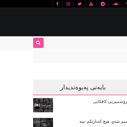
بابەتی پەیوەندیدار
ۆشنبیریی کافکایی
نم شەو، هیچ کەنارێکم نییە