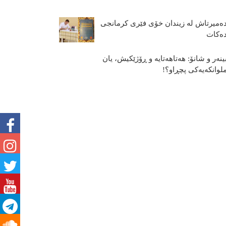
ه‌میرتاش له‌ زیندان خۆی فێری كرمانجی
ه‌كات
ینەر و شانۆ: هەتاھەتایە و ڕۆژێکیش، یان
لوانکەیەکی پچڕاو؟!