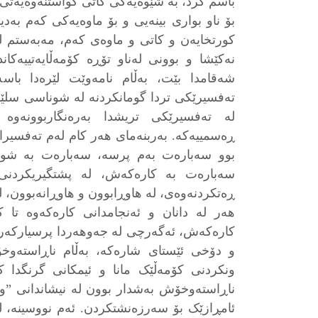
باسم کرد، بە شێوەیەکی کاتی گواستنەوەیەتی 
بۆ ناو بواری بینەیی و بۆ ماوەیەکی کەم بەدیه
کورتخایەن و کاتی و ماوەی کەم، مەبەستم ل
نەکێشا و بوونی لەناو تۆڕە کۆمەڵایەتییەکاند
شەقامدا بێت، بەڵام نامەوێت لێرەدا باسە
تەفسیرێکی تردا گومانکردنە لە شوناسی سلێم
لە تەفسیرێکی تریشدا بەرەنگاربوونەوە 
ڕەسمییەکە. بەربنەمای هەر کام لەم تەفسیرا
بوو سەبارەت بەم پرسە، سەبارەت بە شون
سەبارەت بە کارەکەش، لە پشتگیریکردنی 
ڕەتکردنەوەی، لە هاوڕابوون و هاوڕانەبوون، لە 
هەر لە دانان و ئەنجامدانی کارەکەوە تا ک
کارەکەش، ئەگەرچی لە جەوهەردا پرسیارکەر و
و دۆخی ئێستای شارەکە، بەڵام ناڕاستەوخ
ونکردنی کۆمەڵێک مانا و ئیمکانی گرنگدا کە
ناڕاستەوخۆش بەشدار بوون لە نیشاندانی ”وڕ
ئامڕازێک بۆ سەرزەنشتکردن. ئەم نووسینە، لە