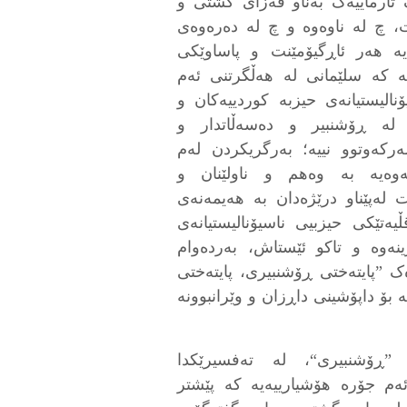
 تارماییەک بەناو فەزای گشتی و
، چ لە ناوەوە و چ لە دەرەوەی
یە هەر ئاڕگیۆمێنت و پاساوێکی
یە کە سلێمانی لە هەڵگرتنی ئەم
نالیستیانەی حیزبە کوردییەکان و
لە ڕۆشنبیر و دەسەڵاتدار و
ەرکەوتوو نییە؛ بەرگریکردن لەم
ەوەیە بە وەهم و ناولێنان و
 لەپێناو درێژەدان بە هەیمەنەی
یەتێکی حیزبیی ناسیۆنالیستیانەی
نەوە و تاکو ئێستاش، بەردەوام
 ”پایتەختی ڕۆشنبیری، پایتەختی
 بۆ داپۆشینی داڕزان و وێرانبوونە
ڕۆشنبیری“، لە تەفسیرێکدا
)ێکی کورتخایەنی ئەم جۆرە هۆشیارییەیە کە پێشتر