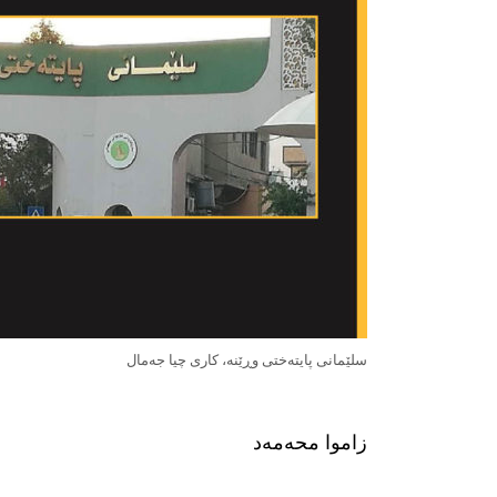
سلێمانی پایتەختی وڕێنە، كاری چیا جەمال
زاموا محەمەد