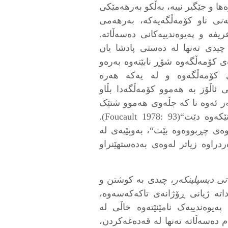
 و جێگیر نییە، بەڵکو بەرهەمێکی
ت
ی ناو کۆمەڵگەیەکە، بەرهەمی
ریفە و پەیوەندییەکانی دەسەڵاتە.
یدی تەنها لە دەستی پادشا یان
ەی کۆمەڵگەوە شۆڕ نابێتەوە بەرەو
 کۆمەڵگەوە و لە یەکە هەرە
ئاڵۆز بە هەموو کۆمەڵگەدا بڵاو
ەر ئەوە نا کە جڵەوی هەموو شتێک
دەدات، بەڵکو لەبەر ئەوەی لە هەموو شوێنێکەوە دێت“(Foucault 1978: 93).
ەی چڕبووەوە بێت“، بەوپێیەی لە
ردراوە زیاتر لەوەی بەدەستهێنراو
ی دیسپلینکەر
، چیدی بە کوشتن و
اتە ژیانی ڕۆژانەی تاکەکەسەوە،
پەیوەندییەک نامێنێتەوە خاڵی لە
م دەسەڵاتە تەنها لە قەدەغەکردن،