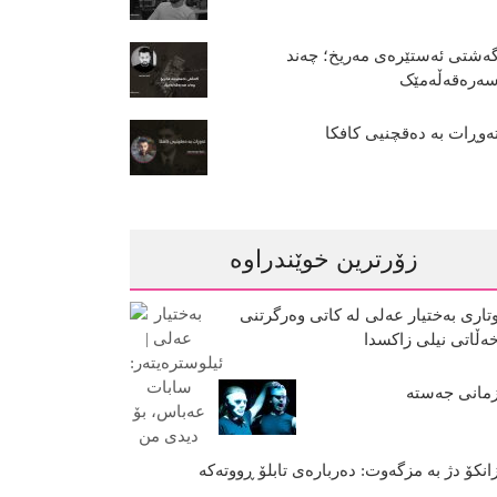
ەشتی ئەستێرەی مەریخ؛ چەند
ەرەقەڵەمێک
ەوڕات بە دەقچنیی کافکا
زۆرترین خوێندراوە
تاری بەختیار عەلی لە کاتی وەرگرتنی
ەڵاتی نیلی زاکسدا
مانی جەستە
انکۆ دژ بە مزگەوت: دەربارەى تابلۆ ڕووتەکە