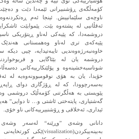
هۆشیارییەکی نوێ نییە و چەندین ساڵە وەک
کۆمەڵگەی ڕۆشنبیرانی ئێمەدا دێت و دەچێت
ناوچەی سلێمانییش. ئینجا ئەم ڕەتکردنەوە
ئەقڵانیی لە پشتەوە بێت. پێموابێت ئاشکرا
دروشمەدا، کە پێیەکی لەناو ڕیتۆریکی ناسیۆ
پێیەکەی تری لەناو وەهمستانی هەندێک 
خاوەنبەرژەوەندیی تایبەتیدایە، چیی دیکە س
دروشمە یان لە بێئاگایی و فریوخواردن
شوناسبەخشینەوە و پۆلێنکارییەکانی دەسەڵات
خۆیدا، یان بە هۆی نوقومبوونەوەیە لە ئەقڵ
بەسەرچوودا، کە لە ڕۆژگاری دوای ڕاپەڕی
پێویستی بە هەڵگرتنی کۆمەڵێک دروشمی وەک
گەشتیاری، پایتەختی ئاشتی و… تا دوایی” هەیە
ئیداری، ئەخلاقی و ڕۆشنبیرییەکانی ناو خۆی.
دانانی وشەی ”وڕێنە“ لەسەر وشەی ”
بەبینەییکردن(visualization