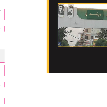
گ
س
ت
و
خ
ز
ز