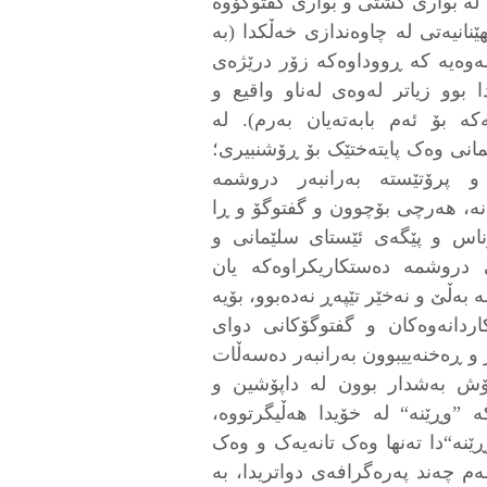
لە بواری گشتی و بواری گفتوگۆوە
ێنانیەتی لە چاوەندازی خەڵکدا (بە
ەوەیە کە ڕووداوەکە زۆر درێژەی
ا بوو زیاتر لەوەی لەناو واقیع و
کە بۆ ئەم بابەتەیان بەرم). لە
انی وەک پایتەختێک بۆ ڕۆشنبیری؛
و پرۆتێستە بەرانبەر دروشمە
نە، هەرچی بۆچوون و گفتوگۆ و ڕا
اس و پێگەی ئێستای سلێمانی و
دروشمە دەستکاریکراوەکە یان
بەڵێ و نەخێر تێپەڕ نەدەبوو، بۆیە
اردانەوەکان و گفتوگۆکانی دوای
 ڕەخنەییبوون بەرانبەر دەسەڵات
ۆش بەشدار بوون لە داپۆشین و
 ”وڕێنە“ لە خۆیدا هەڵیگرتووە،
ێنە“دا تەنها وەک تانەیەک و وەک
م چەند پەرەگرافەی دواتریدا، بە