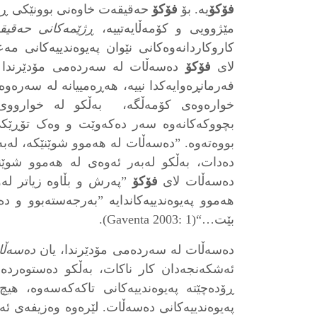
فۆکۆ
یە. بۆ
فۆکۆ
حەقیقەت خاوەنی بوونێکی ڕەها
مێژوویی و کۆمەڵایەتییە،
ڕژێمەکانی حەقیقە
کاروکاردانەوەکانی نێوان پەیوەندییەکانی مەع
لای
فۆکۆ
دەسەڵات لە سەردەمی مۆدێرندا چ
فەرمانڕەوایەکدا نییە، هەڕەمییانە لە سەرەو
خوارەوەی کۆمەڵگە، بەڵکو لە خوارووی
بچووکەکانەوە سەر دەکەوێت و وەک تۆڕێکی 
بووەتەوە. ”دەسەڵات لە هەموو شوێنێکە، لەب
دەسەڵات لای
فۆکۆ
”پەرش و بڵاوە زیاتر لەو
هەموو پەیوەندییەکاندایە ”بەرجەستەبوو و دە
بێت…“(Gaventa 2003: 1).
دەسەڵات لە سەردەمی مۆدێرندا، یان
دەسەڵات
ئەشکەنجەدان کار ناکات، بەڵکو دەستوەردەد
ڕۆدەچێتە پەیوەندییەکانی تاکەکەسەوە، هیچ 
پەیوەندییەکانی دەسەڵات. لێرەوە وەزیفەی ئە