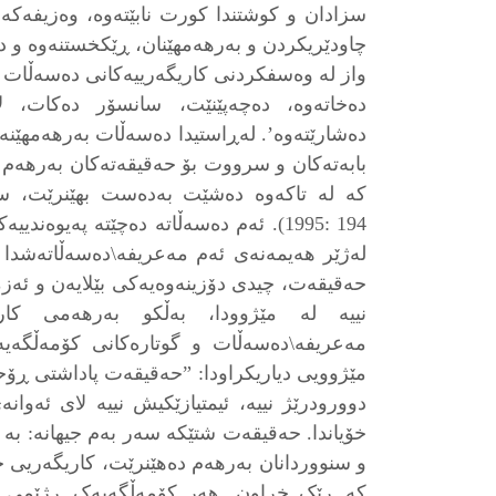
سزادان و کوشتندا کورت نابێتەوە، وەزیفەکەی
چاودێریکردن و بەرهەمهێنان، ڕێکخستنەوە و د
واز لە وەسفکردنی کاریگەرییەکانی دەسەڵات به
دەخاتەوە، دەچەپێنێت، سانسۆر دەکات، 
دەشارێتەوە’. لەڕاستیدا دەسەڵات بەرهەمهێنەر
بابەتەکان و سرووت بۆ حەقیقەتەکان بەرهەم 
1995: 194). ئەم دەسەڵاتە دەچێتە پەیوە
لەژێر هەیمەنەی ئەم مەعریفە\دەسەڵاتەشدا
حەقیقەت، چیدی دۆزینەوەیەکی بێلایەن و ئەزم
نییە لە مێژوودا، بەڵکو بەرهەمی کار 
مەعریفە\دەسەڵات و گوتارەکانی کۆمەڵگەی
مێژوویی دیاریکراودا: ”حەقیقەت پاداشتی ڕۆح
دوورودرێژ نییە، ئیمتیازێکیش نییە لای ئەوا
خۆیاندا. حەقیقەت شتێکە سەر بەم جیهانە: بە
و سنووردانان بەرهەم دەهێنرێت، کاریگەریی 
کە ڕێک خراون. هەر کۆمەڵگەیەک ڕژێمی ح