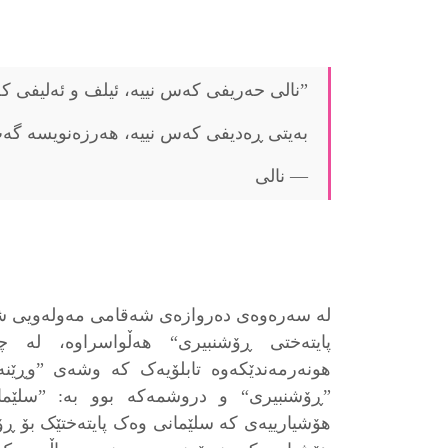
”نالی حەریفی کەس نییە، ئیلف و ئەلیفی ک
بەیتی ڕەدیفی کەس نییە، هەرزەنویسە گەپ
— نالی
لە سەرەوەی دەروازەی شەقامی مەولەویی ش
پایتەختی ڕۆشنبیری“ هەڵواسراوە، لە چ
ھونەرمەندێکەوە تابلۆیەک کە وشەی ”وڕێ
”ڕۆشنبیری“ و دروشمەکە بوو بە: ”سلێمان
هۆشیارییەی کە سلێمانی وەک پایتەختێک بۆ ڕۆ