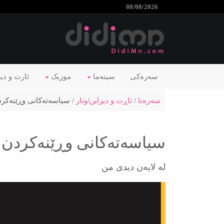
08/08/2026
سەرەکی
سینەما
موزیک
ئارت و دی
سەرەتا
/
ئاڕت و دیزاین
/
وتار
/ سیاسەتەکانی وڕێنەکر
سیاسەتەکانی وڕێنەکردن
لە لایەن دیدی من