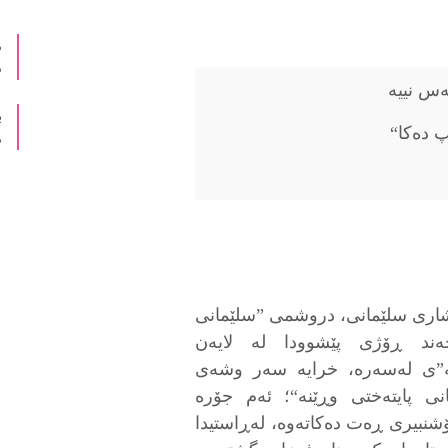
د
د
ەس نییە
ب
 دەکا“
م
اری سلێمانی، دروشمی ”سلێمانی
ەند ڕۆژی پێشوودا لە لایەن
نە”ی لەسەرە، خرایە سەر وشەی
ی پایتەختی وڕێنە“؛ ئەم جۆرە
شنبیری ڕەت دەکاتەوە، لەڕاستیدا