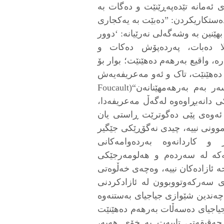
 ئەمانە تێدەپەڕێنێت و دەگات بە
ەستکاریکردن: ”دەبێت بە یەکجاری
ێنین بە وشەگەلی نەرێیانە: ‘دوور
لا دەبات، پەردەپۆش دەکات و
ە، واقیع بەرهەم دەهێنێت؛ بوار بۆ
دەهێنێت، تاک و ئەو مەعریفەیەش
کە لە تاکەوە دەشێت بەدەست بهێنرێت، سەر بەم بەرهەمهێنانەن“(Foucault
ندییەکی دانەبڕاوەوە لەگەڵ مەعریفەدا،
 ئەوەی پێی دەگوترێت ڕاستی یان
وونی نییە، چیدی نەگۆڕێکی جێگیر
و کاردانەوە بەردەوامەکانی
ەکە لە سەردەم و هەلومەرجێکی
ە ئازادەکان نییە، وەچەی خەڵوەتی
نەی سەرکەوتووبوون لە ئازادکردنی
 چەندین شێوازی جیاجیای بەستنەوە
جیاجیای دەسەڵات بەرهەم دەهێنێت
ەقیقەتی تایبەت بە خۆی هەیە،