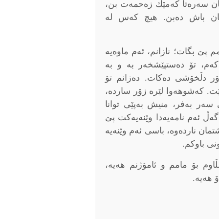
کان سەرەتا کەمێك زەحمەت بن،
کان باش دەبن. هیچ کەس لە
م پێ بگات؛ نازانم، ئەم ماوەیە
ەم، تۆ دەستپێشخەر بە و بە
ر دڵخۆشی دەکات. دەزانم تۆ
ت. کەشوهەوا لێرە زۆر ساردە،
ەر بەفر، منیش بەپێی توانا
گەڵ ئەم نامەیەدا وێنەیەكت پێ
شتمان ناردەوە، باسی ئەم وێنەیە
نی باوکم.
وم بۆ مامم و ئامۆژنم هەیە،
 هەیە.