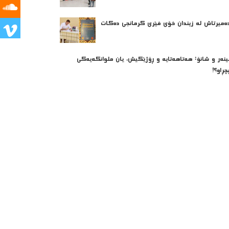
ه‌میرتاش له‌ زیندان خۆی فێری كرمانجی ده‌كات
ینەر و شانۆ: هەتاھەتایە و ڕۆژێکیش، یان ملوانکەیەکی
چڕاو؟!