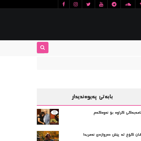
بابەتی پەیوەندیدار
امەیەکی کراوە بۆ نەوەکەم
ان کۆخ لە پێش دەروازەی نەمریدا