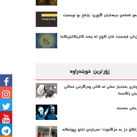
ەو نامانەی جیهانیان گۆڕی: پایانخ بۆ نوجمێت
یانی ڤێنسنت ڤان کۆخ لە چەند کاریکاتێرێکدا
زۆرترین خوێندراوە
تاری بەختیار عەلی لە کاتی وەرگرتنی خەڵاتی
یلی زاکسدا
مانی جەستە
انکۆ دژ بە مزگەوت: دەربارەى تابلۆ ڕووتەکە