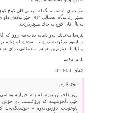
تیۆ، دوای شەش مانگ لە مردنی ڤان کۆخ کۆچی
سپێردرا، بەڵام لەساڵی 914
لە پاڵ ڤان کۆخ بە خاك بسپێردرێت.
لێرەدا هەندێك لەو نامانە دەخەینە ڕوو کە ڤا
ڕێیانەوە دەکرێت درك بە بەشێك لە ژیانە پڕ
یەکێك لە دیارترین هونەرمەندەکانی دنیای هون
نامە یەکەم
لاهای، 1873/1/8
تیۆی ئازیز،
زۆر دڵخۆش بووم کە بەم خێراییە وەڵامی
جێی دڵخۆشیمە کە برۆکسلت پێ خۆش بوو
ناوخۆییت دۆزیوەتەوە – خوێندنگەیەك ک