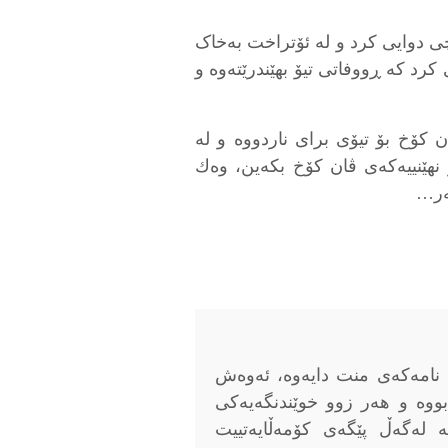
 دوایی کرد و لە ئۆتراخت بەخاک
1 خێزانەکەی داوای کرد کە ڕووفاتی تیۆ بهێندرێتەوە و
ن کۆخ بۆ تیۆی برای ناردووە و لە
 نهێنییەکەی ڤان کۆخ بکەین، وەك
ەر…
 نامەکەی منت دایەوە، ئەوەش
ە و هەر زوو خوێندنگەیەکی
ە لەگەڵ پێگەی کۆمەڵایەتییت