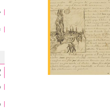
ئ
ژ
و
ن
ز
ز