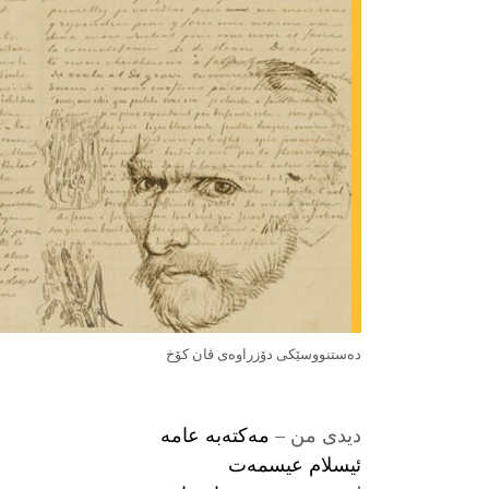
ده‌ستنووسێكی دۆزراوه‌ی ڤان كۆخ
دیدی من –
مەکتەبە عامە
ئیسلام عیسمەت