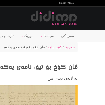
07/08/2026
سەرەکی
سینەما
موزیک
ئارت و دی
سەرەتا
/
کتێب
/
نامه‌
/ ڤان کۆخ بۆ تیۆ، نامەی یەکەم
ڤان کۆخ بۆ تیۆ، نامەی یەکە
لە لایەن دیدی من