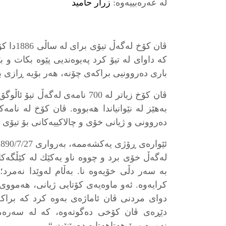
لە عەرەبییەوە:
زرار حامید
ڤان کۆخ 
کە داوای لە تیۆ کرد پەیوەندیی پێوە بکات و 
باری دەروونیی براکەی چۆنە، هەر بۆیە ڕازی ب
ڤان کۆخ زیاتر لە 700 نامەی لەگە
بەهێز لە نێوانیاندا هەبووە. ڤان کۆخ لە نام
دەروونی و ژیانی خۆی و چالاکییەکانی بۆ تیۆی 
لەگەڵ خۆی برد و چووە ناو یەکێك لە کێڵگەک
بە سەر دڵی خۆیەوە نا. بەڵام لەوێدا نەمرد؛ ه
کرایەوە. ئەو ماوەیەی کۆتایی ژیانی، هەمووی 
دوای مردنی ڤان ئاماژەی بەوە کرد کە برا
دێڕەی ڤان کۆخی دەگوتەوە، کە لە سەرەمە
نەمرە و بۆ هەتاهەتایە دەمێنێت.“