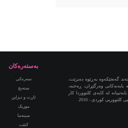
به‌سته‌ره‌كان
ند گەنجێكه‌وه‌ بەڕێوە دەبرێت،
سەرەکی
بابەتەکانی وەرگێڕان، ڕەخنە،
ستەیج
بەتییانە لە کایەی کلتووردا کار
ئاڕت و دیزاین
کلتووریی کوردی - 2016
موزیک
سینەما
کتێب