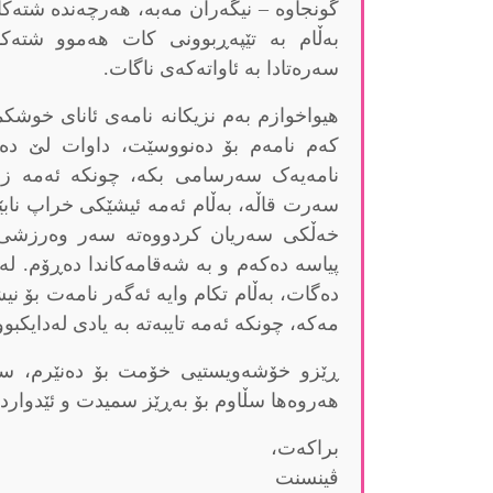
گونجاوە – نیگەران مەبە، هەرچەندە شتە
بەڵام بە تێپەڕبوونی کات هەموو شتە
سەرەتادا بە ئاواتەکەی ناگات.
هیواخوازم بەم نزیکانە نامەی ئانای خوشکم
کەم نامەم بۆ دەنووسێت، داوات لێ دەک
نامەیەک سەرسامی بکە، چونکە ئەمە زۆ
سەرت قاڵە، بەڵام ئەمە ئیشێکی خراپ نابێ
خەڵکی سەریان کردووەتە سەر وەرزشی س
پیاسە دەکەم و بە شەقامەکاندا دەڕۆم. لە
دەگات، بەڵام تکام وایە ئەگەر نامەت بۆ نی
مەکە، چونکە ئەمە تایبەتە بە یادی لەدایکبوو
ڕێزو خۆشەویستیی خۆمت بۆ دەنێرم، سڵا
هەروەها سڵاوم بۆ بەڕێز سمیدت و ئێدواردۆ
براکەت،
ڤینسنت