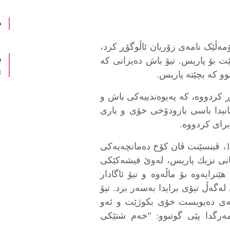
د
لەگەڵ تیۆی برای لە ساڵی 1886دا کۆمەڵێک نامەی زۆریان ئاڵوگۆڕ کرد،
ب
بێت بۆ پاریس. تیۆ باش دەیزانی کە
پ
وو کە بچێتە پاریس.
ڵ تیۆ ئاڵوگۆڕ کردووە، کە پەیوەندییەکی باش و
ەکانیدا باسی بارودۆخی خۆی و باری
برای کردووە.
ئێوارەی ڕۆژی یەکشەممە، بەرواری 1890/7/27، ڤینسێنت ڤان کۆخ دەمانچەیەکی
انی نزیك پاریس، لەوێ فیشەکێکی
ێنرایەوە بۆ ماڵەوە و تیۆ ئاگادار
لەگەڵ تیۆی برایدا بەسەر برد. تیۆ
کەی دەیویست خۆی بکوژێت و ئەو
رگدا پێی گوتبوو: ”خەم شتێکی