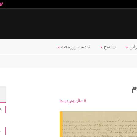
زاین
ستەیج
ئه‌ده‌ب و ڕه‌خنه‌
م
8 ساڵ پێش ئێستا
ن
ڤ