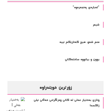
“لەبارەی پەنجەرەوە”
شیعر
منم شەو، هیچ کەنارێکم نییە
بوون و بیانووە ساختەکانی
زۆرترین خوێندراوە
وتاری بەختیار عەلی لە کاتی وەرگرتنی خەڵاتی نیلی
زاکسدا