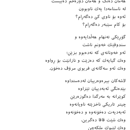
هەمان دەنگ و هەمان دۆزەخم دەبیست
لە ناسنامەدا یەک ناوبوون
ئەوە بۆ ناوی کێ دەگەڕام؟
بۆ کام سێبەر دەگەڕام؟
گۆڕێکی تەنهام هەڵدایەوە و
سندوقێک خەونم ناشت
ئەو خەونانەی کە نەدەبوو بزێن؛
وەک گیایەک کە دەزێت و نازانێت بۆ ڕواوە
وەک ئەو سەگانەی فریوی مرۆڤ دەخۆن.
لاشەکان بیرەوەرییان لەدەستداوە
بێدەنگی ئەبەدییان تێزاوە
کوێرانە بە مەرگدا دەگوزەرێن
چیتر تاریکی ناخزێتە ناویانەوە
ئەبەدیەت دەخۆنەوە و دەخۆنەوە
وەک شێت قاقا دەگرین،
وەک لێبوک ملکەچن