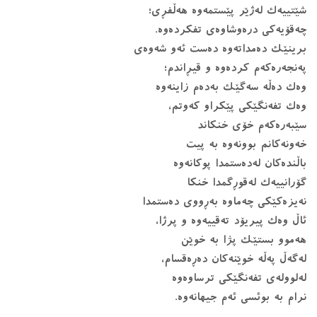
شێتییەک لەژێر پێستمەوە هەڵفڕی؛
چەقۆیەکی درەوشاوەی تفکردەوە.
برینێک دەمداتەوە دەست ئەو شەوەی
پەنجەرەکەم کردەوە و قیڕاندم؛
وەک دەڵە سەگێک بەدەم زاینەوە
وەک تفەنگێکی پێکراو کەوتم،
سێبەرەکەم خۆی خنکاند
خەونەکانم بوونەوە بە پیت
باڵندەکان لەدەستمدا پوکانەوە
گۆرانییەک لەقوڕگمدا خنکا
نەیزەکێکی چەماوە بەڕووی دەستمدا
ئاڵ وەک پیریۆد تەقییەوە و پرژا،
هەموو بستێک پژا بە خوێن
لەگەڵ پەڵە خوێنەکان دەڕەقسام،
لەلوولەی تفەنگێکی ترساوەوە
نرام بە بوئسی ئەم جیهانەوە.