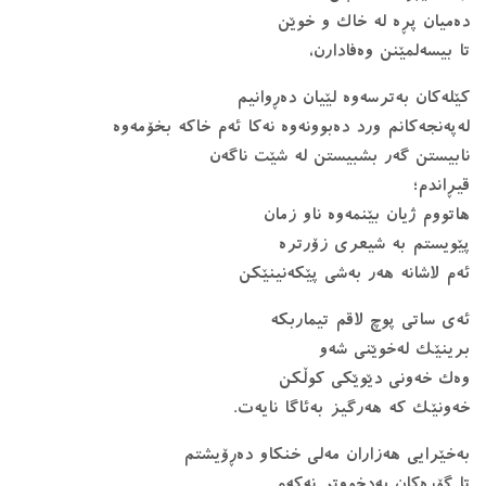
دەمیان پڕە لە خاک و خوێن
تا بیسەلمێنن وەفادارن،
کێلەکان بەترسەوە لێیان دەڕوانیم
لەپەنجەکانم ورد دەبوونەوە نەکا ئەم خاکە بخۆمەوە
نابیستن گەر بشبیستن لە شێت ناگەن
قیڕاندم؛
هاتووم ژیان بێنمەوە ناو زمان
پێویستم بە شیعری زۆرترە
ئەم لاشانە هەر بەشی پێکەنینێکن
ئەی ساتی پوچ لاقم تیماربکە
برینێک لەخوێنی شەو
وەک خەونی دێوێکی کوڵکن
خەونێک کە هەرگیز بەئاگا نایەت.
بەخێرایی هەزاران مەلی خنکاو دەڕۆیشتم
تا گۆڕەکان بەدخووتر نەکەم.