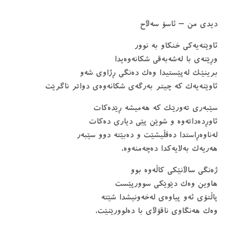
دیدی من – ئاسۆ سەڵاح
ئاوێنەیەکی خنکاو بە نوور
وڕێنەی با لەشەبەقی شکانەوەیدا
برینێک لەپێستیدا وەک دەنگی ڕژاوی شەو
ئاوێنەیەک کە چیتر بەرگەی شکانەوەی دواتر ناگرێت
سێبەری تەورێک کە هەمیشە ڕێدەکات
ئاوڕدەداتەوە و شوێن پێی دیاری دەکات
لەناوەڕاستدا دەقڵیشێت و دەبێتە دوو سێبەر
هەریەک بەلایەکدا دەچەمنەوە،
ژەنگی ساڵانێکی کاڵەوە بوو
هاوین وەک دێوێکی سوورپێست
پاڵتۆی ئەو پیاوەی لەخەونیشدا شێتە
وەک هەنگاوی ناقۆڵای با دەلوورێنێت،