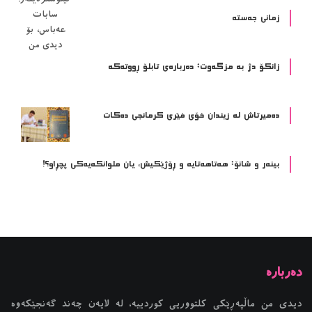
زمانی جەستە
زانکۆ دژ بە مزگەوت: دەربارەى تابلۆ ڕووتەکە
ده‌میرتاش له‌ زیندان خۆی فێری كرمانجی ده‌كات
بینەر و شانۆ: هەتاھەتایە و ڕۆژێکیش، یان ملوانکەیەکی پچڕاو؟!
دیدی من ماڵپەڕێکی کلتووریی کوردییە، لە لایەن چەند گەنجێكه‌وه‌