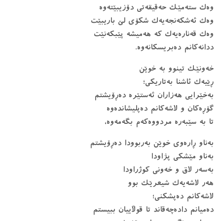
وەک ستەمێک حەقیقەتی دۆزیبێتەوە
وەک ئەشکەنجەیەک شکۆی لێ باریبێت
وەک قەنارەیەک کە هەمیشە پێبکەنێت
ددانەکانم دەبریسکانەوە.
خەونێک تینوو بە خوێن
ڕێیەک ئاشنا بەتاریکی؛
بەخێرایی هەزاران ئەستێرە دەڕۆیشتم
گۆڕەکان و لاشەکانم دەپلیشاندەوە
تا بە سێبەرە مردووەکەم بگەمەوە،
بەناو ڕارەوی خوێن بەربوودا دەڕۆیشتم
بەناو مێشکی پژاودا
بەسەر لاق و خەونی کوژراودا
هەر لاشەیەک شیعرێک بوو
لاشەکانم دەپشکنی؛
دەمیانم دادەچەقاند تا قوڵاییان ببیستم