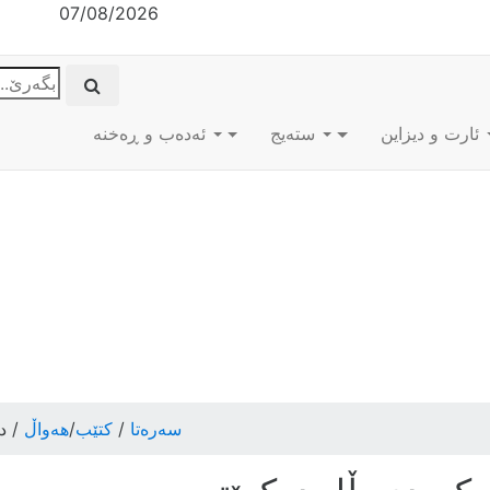
07/08/2026
ئارت و دیزاین
ستەیج
ئه‌ده‌ب و ڕه‌خنه‌
سەرەتا
/
کتێب
/
هەواڵ
/ دو