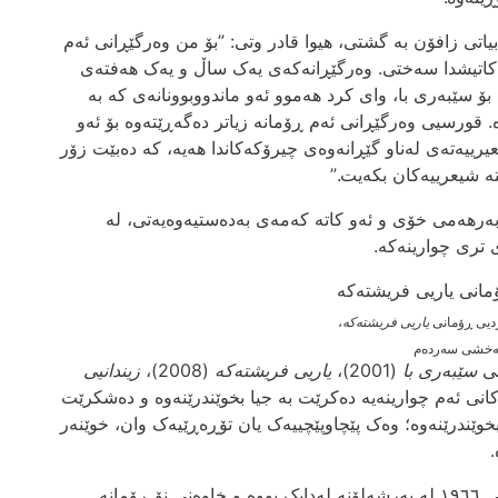
یاتی زافۆن بە گشتی، هیوا قادر وتی: ”بۆ من وەرگێڕانی ئەم
ن کاتیشدا سەختی. وەرگێڕانەکەی یەک ساڵ و یەک هەفتەی
 بۆ سێبەری با، وای کرد هەموو ئەو ماندووبوونانەی کە بە
 قورسیی وەرگێڕانی ئەم ڕۆمانە زیاتر دەگەڕێتەوە بۆ ئەو
ییەتەی لەناو گێڕانەوەی چیرۆکەکاندا هەیە، کە دەبێت زۆر
ە شیعرییەکان بکەیت.”
ەرهەمی خۆی و ئەو کاتە کەمەی بەدەستیەوەیەتی، لە
ی تری چوارینەکە.
دیی ڕۆمانی
یاریی فریشتەکە
،
پەخشی سەردەم
نی
سێبەری با
(2001)،
یاریی فریشتەکە
(2008)،
زیندانیی
ه‌شه‌کانی ئه‌م چوارینەیە ده‌کرێت به‌ جیا بخوێندرێنەوە‌ و ده‌شکرێت
 بخوێندرێنه‌وه‌؛ وه‌ک پێچاوپێچییه‌ک یان تۆڕه‌ڕێیه‌ک وان، خوێنه‌ر
.
له‌ ساڵی ١٩٦٦ له‌ به‌رشه‌لۆنه‌ له‌دایک بووە و خاوەنی نۆ ڕۆمانە.