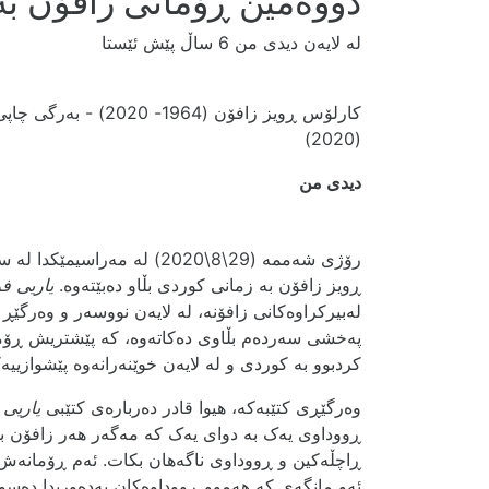
دووەمین ڕۆمانی زافۆن بە 
لە لایەن دیدی من
6 ساڵ پێش ئێستا
کارلۆس ڕویز زافۆن (
(2020)
دیدی من
رۆژی شەممە (29\8\2020) لە 
ڕویز زافۆن بە زمانی کوردی بڵاو دەبێتەوە.
یاریی ف
لەبیرکراوەکانی زافۆنە، لە لایەن نووسەر و وەرگێڕ
پەخشی سەردەم بڵاوی دەکاتەوە، کە پێشتریش ڕۆ
کردبوو بە کوردی و لە لایەن خوێنەرانەوە پێشوازیی
وەرگێڕی کتێبەکە، هیوا قادر دەربارەی کتێبی
یاریی
ڕووداوی یەک بە دوای یەک کە مەگەر هەر زافۆن بت
ڕاچڵەکین و ڕووداوی ناگەهان بکات. ئەم ڕۆمانەش و
ئەو مانگەی کە هەموو ڕووداوەکان بەدەوریدا دەسوڕ