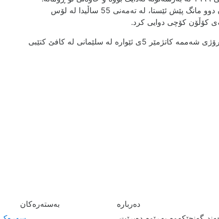
هەروەها خاوەنی چەند پارچەموزیکێکی نایابە. زافۆن دوو مانگ پێش ئێستا، لە تەمەنی 55 ساڵیدا لە لۆس
ی کۆڵۆن کۆچی دوایی کرد.
ڕۆژی شەممە کاتژمێر 5ی ئێوارە لە سلێمانی لە کافێ کتێبی
به‌سته‌ره‌كان
ند گەنجێكه‌وه‌ بەڕێوە دەبرێت،
سەرەکی