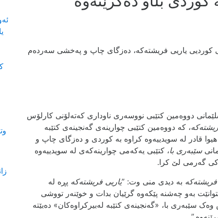
کوردی بڵاو دەکرێتەوە
ئەو
1964- 2020) - بەرگی چاپی کوردیی یاریی فریشتەکە، دەزگای چاپ و پەخشی سەردەم
کت
مەراسیمێکدا لە سلێمانی دووەمین کتێبی نووسەری ناوداری کەتەلۆنی کارلۆس
ریشتەکە
، کە دووەمین کتێبی چوارینەی گەنجینەی کتێبە
وت
 هیوا قادر لە سویدییەوە کراوە بە کوردی و دەزگای چاپ و
مانی
سێبەری با
، کتێبی یەکەمی چوارینەکەی لە سویدییەوە
ەکی گەرمی لێ کرا.
زان
 فریشتەکە
بە دیدی منی وت: ”
یاریی فریشتەکە
پڕە لە
وانێت بەو چەشنە پێکەوە گرێیان بدات و خوێنەر تووشی
ەک سێبەری با، «گەنجینەی کتێبە لەبیرکراوەکان» دەبێتە
ێنەوە.”