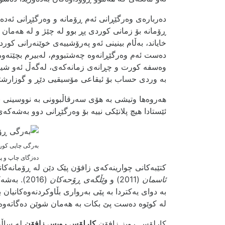
دەربارەی وەرگێڕانی ئەم ڕۆمانە و وەرگێڕانی ئەدەب
ڕۆمانە بۆ زمانی کوردی پڕ بوو لە چێژ و لە هەما
خایاند، بەڵام بینینی ئەو پەرۆشییەی خوێنەرانی کورد
دەست ئەم وەرگێڕانەوە چەشتبووم، لەبیرم بچێتەوە.
وەسفە کورت و چڕانەی زمانەکەی، لەگەڵ ئەو شیعیر
بە وردی حساب بۆ ئیقاعی مۆسیقیی دێڕ و گوزارشت
هەروەها وتیشی بە هۆی سەرقاڵبوونی بە نووسینی ب
ئێستادا هیچ پلانێکی نییە بۆ وەرگێڕانی دوو بەشەکە
بەرگی چاپی کور
دەزگای چاپ و 
کتێبەکانی چوارینەکەی زافۆن پێک دێن لە ڕۆمانەکا
ئاسمان
(2011) و
وێڵگەی ڕۆحەکان
(2016). ب
به‌ دوای یه‌کتردا به‌ پێی به‌رواری بڵاوکردنه‌وه‌کانیان
له‌ کوێوه‌ ده‌ست پێ بکات به‌ هه‌مان شوێن ده‌گا‌ته‌وه‌
کارلۆس ڕویز زافۆن
کارلۆس رویس زافۆن