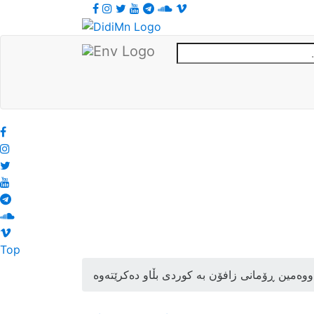
Top
وەمین ڕۆمانی زافۆن بە کوردی بڵاو دەکرێتەوە