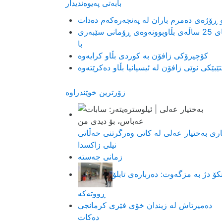
بابەتی پەیوەندیدار
 ڕۆژەی دەمرم باران لە پەنجەرەکەم دەدات
یای 25 ساڵەی بڵاوبوونەوەی ڕۆمانی سێبەری
با
کۆچیرۆکی زافۆن بە کوردی بڵاو کرایەوە
ێبێکی نوێی زافۆن لە ئیسپانیا بڵاو دەکرێتەوە
زۆرترین خوێندراوە
اری بەختیار عەلی لە کاتی وەرگرتنی خەڵاتی
نیلی زاکسدا
زمانی جەستە
کۆ دژ بە مزگەوت: دەربارەى تابلۆ
ڕووتەکە
ده‌میرتاش له‌ زیندان خۆی فێری كرمانجی
ده‌كات