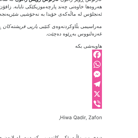
ئەنجلۆس لە ماڵەکەی خۆیدا بە نەخۆشیی شێرپەنجە
مەراسیمی بڵاوکردنەوەی کتێبی
یاریی فریشتەکان
غەزەلنووس بەڕێوە دەچێت.
هاوبەشی بکە
Facebook
WhatsApp
Messenger
Telegram
X
Viber
Hiwa Qadir, Zafon,
دیدی من ماڵپەڕێکی کلتووریی کوردییە، لە لایەن چە