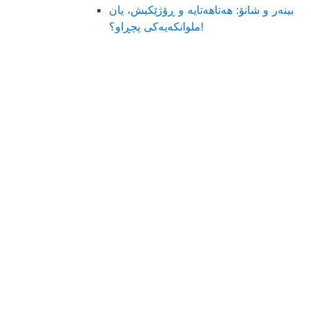
بینەر و شانۆ: هەتاھەتایە و ڕۆژێکیش، یان
ملوانکەیەکی پچڕاو؟!