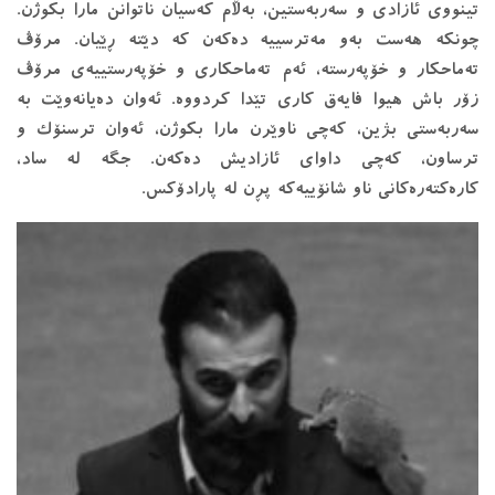
تینووی ئازادی و سه‌ربه‌ستین، به‌ڵام که‌سیان ناتوانن مارا بکوژن.
چونکه‌ هه‌ست به‌و مه‌ترسییه‌ ده‌که‌ن که‌ دێته‌ ڕێیان. مرۆڤ
ته‌ماحکار و خۆپه‌رسته‌، ئه‌م ته‌ماحکاری و خۆپه‌رستییه‌ی مرۆڤ
زۆر باش هیوا فایه‌ق کاری تێدا کردووه‌. ئه‌وان ده‌یانه‌وێت به‌
سه‌ربه‌ستی بژین، که‌چی ناوێرن مارا بکوژن، ئه‌وان ترسنۆک و
ترساون، که‌چی داوای ئازادیش ده‌که‌ن. جگه‌ له‌ ساد،
کاره‌کته‌ره‌کانی ناو شانۆییه‌که‌ پڕن له‌ پارادۆکس.