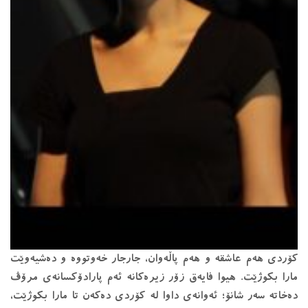
کۆردی هه‌م عاشقه‌ و هه‌م پاڵه‌وان، جارجار خه‌وتووه‌ و ده‌شیه‌وێت
مارا بکوژێت. هیوا فایه‌ق زۆر زیره‌کانه‌ ئه‌م پارادۆکسانه‌ی مرۆڤ
ده‌خاته‌ سه‌ر شانۆ؛ ئه‌وانه‌ی داوا له‌ کۆردی ده‌که‌ن تا مارا بکوژێت،