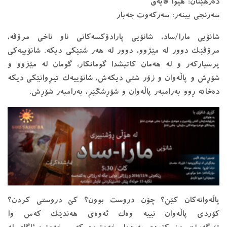
دەرهێنان: هیوا فایەق
سەرنجی بینەر: سەرکەوت جەبار
شانۆیی مارا/ساد، شانۆیی پارادۆکسه‌کانی ناو ناخی مرۆڤه‌،
مرۆڤێک دوور له‌ مێژوو، دوور له‌ هه‌ر شتێکی دیکه‌. شانۆییه‌کی
پرسیارکه‌ر و له‌ هه‌مان کاتیشدا گومانکار، گومان له‌ مێژوو و
شۆڕش و پاڵه‌وان و زۆر شتی دیکه‌ش، شانۆییه‌ک تیڕوانێکی دیکه‌
ده‌خاته‌ ڕوو به‌رامبه‌ر پاڵه‌وان و شۆڕشگێڕ، به‌رامبه‌ر شۆڕش.
پاڵه‌وانه‌کان کێن؟ چۆن دروست بوون؟ کێ دروستی کردن؟
کۆردی پاڵه‌وان نییه‌ وه‌ک ئه‌وه‌ی هه‌ندێک که‌س وا