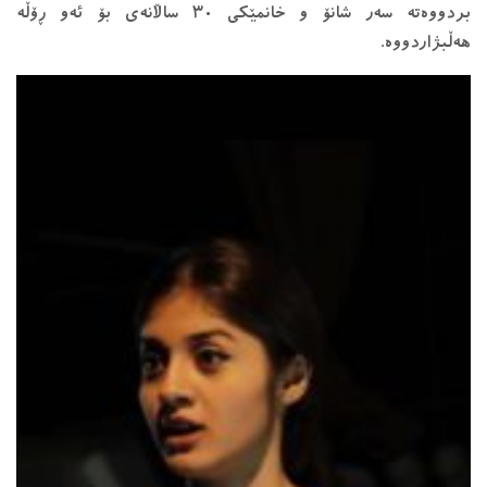
بردووەته‌ سه‌ر شانۆ و خانمێکی ٣٠ ساڵانه‌ی بۆ ئه‌و ڕۆڵه‌
هه‌ڵبژاردووه‌.