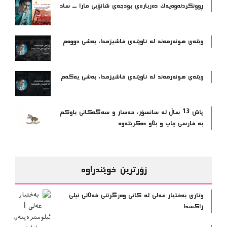
ڕوونکردنەوەیەک دەربارەی بودجەی شانۆیی مارا ــ ساد
وێنه‌ی هونه‌رمه‌ند له‌ ئاوێنه‌ی فاشیزمدا، به‌شی دووه‌م
وێنه‌ی هونه‌رمه‌ند له‌ ئاوێنه‌ی فاشیزمدا، به‌شی یه‌كه‌م
پاش 13 ساڵ لە سانسۆر، حەسار و سەگەکانی باوکم
بە فارسی چاپ و بڵاو دەکرێتەوە
زۆرترین خوێندراوە
وتاری بەختیار عەلی لە کاتی وەرگرتنی خەڵاتی نیلی
زاکسدا