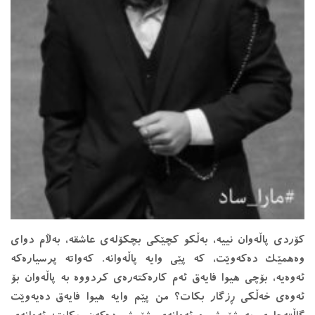
کۆردی پاڵه‌وان نییه‌، به‌ڵکو کچێکی بچکۆله‌ی عاشقه‌، به‌ڵام دوای
وه‌همێک ده‌که‌وێت، که‌ پێی وایه‌ پاڵه‌وانه‌. که‌واته‌ پرسیاره‌که‌
ئه‌وه‌یه‌، بۆچی هیوا فایه‌ق ئه‌م کاره‌کته‌ره‌ی کردووه‌ به‌ پاڵه‌وان بۆ
ئه‌وه‌ی خه‌ڵکی ڕزگار بکات؟ من پێم وایه‌ هیوا فایه‌ق ده‌یه‌وێت