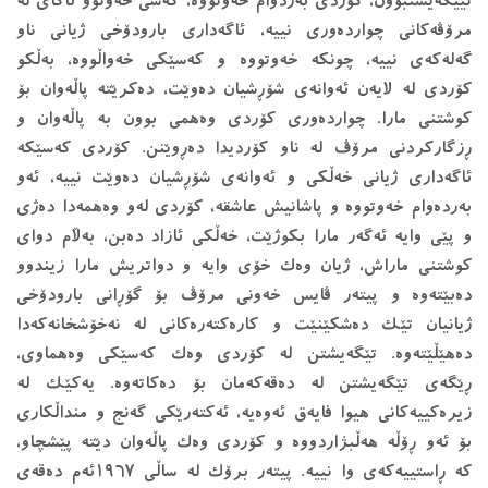
تێیگه‌یشتبوون، کۆردی به‌ردوام خه‌وتووه‌، که‌سی خه‌وتوو ئاگای له‌
مرۆڤه‌کانی چوارده‌وری نییه،‌ ئاگەداری بارودۆخی ژیانی ناو
گه‌له‌که‌ی نییه‌، چونکه‌ خه‌وتووه‌ و که‌سێکی خه‌واڵووه‌، به‌ڵکو
کۆردی له‌ لایه‌ن ئه‌وانه‌ی شۆڕشیان ده‌وێت، ده‌کرێته‌ پاڵه‌وان بۆ
کوشتنی مارا. چوارده‌وری کۆردی وه‌همی بوون به‌ پاڵه‌وان و
ڕزگارکردنی مرۆڤ له‌ ناو کۆردیدا ده‌ڕوێنن. کۆردی که‌سێکه‌
ئاگەداری ژیانی خه‌ڵکی و ئه‌وانه‌ی شۆڕشیان ده‌وێت نییه‌، ئه‌و
به‌رده‌وام خه‌وتووه‌ و پاشانیش عاشقه‌، کۆردی له‌و وه‌همه‌دا ده‌ژی
و پێی وایه‌ ئه‌گه‌ر مارا بکوژێت، خه‌ڵکی ئازاد ده‌بن، به‌ڵام دوای
کوشتنی ماراش، ژیان وه‌ک خۆی وایه‌ و دواتریش مارا زیندوو
ده‌بێته‌وه‌ و پیته‌ر ڤایس خه‌ونی مرۆڤ بۆ گۆڕانی بارودۆخی
ژیانیان تێک ده‌شکێنێت و کاره‌کته‌ره‌کانی له‌ نه‌خۆشخانه‌که‌دا
ده‌هێڵێته‌وه‌. تێگه‌یشتن له‌ کۆردی وه‌ک که‌سێکی وه‌هماوی،
ڕێگه‌ی تێگه‌یشتن له‌ ده‌قه‌که‌مان بۆ ده‌کاته‌وه‌. یه‌کێک له‌
زیره‌کییه‌کانی هیوا فایه‌ق ئه‌وه‌یه‌، ئه‌کته‌رێکی گه‌نج و منداڵکاری
بۆ ئه‌و ڕۆڵه‌ هه‌ڵبژاردووه‌ و کۆردی وه‌ک پاڵه‌وان دێته‌ پێشچاو،
که‌ ڕاستییه‌که‌ی وا نییه‌. پیته‌ر برۆک له‌ ساڵی ١٩٦٧ئه‌م ده‌قه‌ی