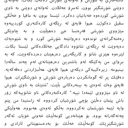
گاڵته‌جاڕی به‌ شۆڕش و ئه‌وانه‌ی شۆڕش ده‌که‌ن، بکات؛ ئه‌وانه‌ی
دوێنێ شۆڕشگێڕ بوون، ئه‌مڕۆ جه‌للادن. ئه‌وانه‌ی دوێنی به ‌ناوی
شۆڕشی کورده‌وه‌ خه‌باتیان ده‌کرد، ئێستا بوون به‌ مافیا و خه‌ڵکی
سڤیل ده‌کوژن. هیوا فایه‌ق له‌ ڕێگه‌ی کاره‌کته‌ری کۆردییه‌وه‌
مێژووی شۆڕشی فه‌ڕه‌نسا جێ ده‌هێڵێت و به‌ چاوێکی
ڕه‌خنه‌گرانه‌ی تونده‌وه‌ ده‌ڕوانێته‌ شۆڕشی کورد و به ‌شێوه‌یه‌ک
ده‌یه‌وێت له‌ ڕێگه‌ی شانۆوه‌ دادگایی جه‌للاده‌کانی ئێستا بکات.
لێره‌وه‌ هێزی شانۆ و کاریگه‌ریی ده‌رهێنان ده‌رده‌که‌وێت، که‌ به‌
بڕوای من یه‌کێکه‌ له‌و باشترین ده‌رهێنانه‌ی له‌م چه‌ند ساڵه‌دا
بینیومە. زیره‌کییه‌کی دیکه‌ی هیوا فایه‌ق، هه‌ڵبژاردنی ده‌قه‌که‌یه‌.
ده‌قێک پڕ له‌ گومانکردن ده‌رباره‌ی شۆڕش و شۆڕشگێڕان. هیوا
فایه‌ق وه‌ک ئه‌وه‌ی به‌ بینه‌ره‌کانی بڵێت: ”شتێک به‌ ناوی شۆڕش
له‌ ناو مێژووی ئێمه‌دا نییه‌.” کاره‌کته‌ره‌کانی ناو شانۆییەکە زۆر
باش پێمان ده‌ڵێن بۆچی شۆڕشیان کردووه‌. له‌ ڕاستیدا من پێم
وایه‌ ئێمه‌ شۆڕشمان نه‌کردووه‌، به‌ڵکو ئه‌وه‌ی هه‌بووه‌، هه‌وڵێکی
چه‌ته‌گه‌رانه‌ بووه‌، بۆ هێنانه‌دیی کۆمه‌ڵێک خه‌ونی خۆیان. ئه‌گه‌ر
شۆڕشگێڕێک، کۆمه‌ڵێک خه‌ڵک بۆ به‌ده‌ستهێنانی ئازادی و