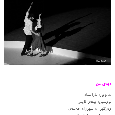
دیدی من
شانۆیی: مارا/ساد
نووسین: پیتەر ڤایس
وەرگێران: شێرزاد حەسەن