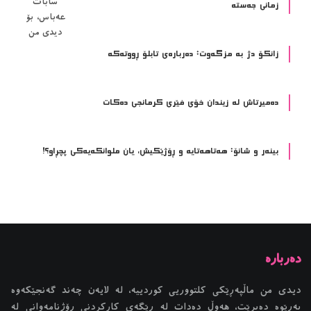
زمانی جەستە
زانکۆ دژ بە مزگەوت: دەربارەى تابلۆ ڕووتەکە
ده‌میرتاش له‌ زیندان خۆی فێری كرمانجی ده‌كات
بینەر و شانۆ: هەتاھەتایە و ڕۆژێکیش، یان ملوانکەیەکی پچڕاو؟!
دیدی من ماڵپەڕێکی کلتووریی کوردییە، لە لایەن چەند گەنجێكه‌وه‌
بەڕێوە دەبرێت، هەوڵ دەدات لە ڕێگەی کارکردنی ڕۆژنامەوانی لە