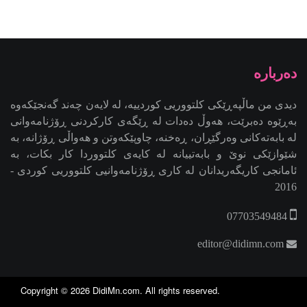
دیدی من ماڵپەڕێکی کلتووریی کوردییە، لە لایەن چەند گەنجێكه‌وه‌
بەڕێوە دەبرێت، هەوڵ دەدات لە ڕێگەی کارکردنی ڕۆژنامەوانی
لە بابەتەکانی وەرگێڕان، ڕەخنە، چاوپێکەوتن و هەواڵی ڕۆژانە، بە
شێوازێکی نوێ و بابەتییانە لە کایەی کلتووردا کار بکات، بە
ئامانجی کاریگەریدانان لە کاری ڕۆژنامەوانیی کلتووریی کوردی -
2016
07703549484
editor@didimn.com
Copyright ©
2026
DidiMn.com
. All rights reserved.