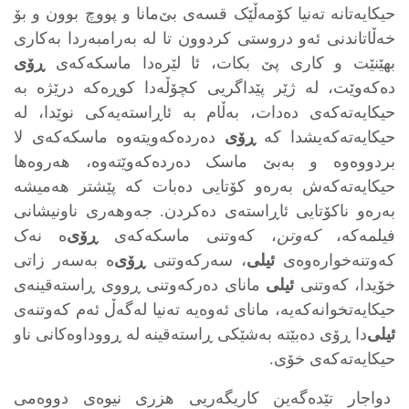
حیکایه‌تانه‌ ته‌نیا کۆمه‌ڵێک قسه‌ی بێ‌مانا و پووچ بوون و بۆ
خه‌ڵاتاندنی ئه‌و دروستی کردوون تا له‌ به‌رامبه‌ردا به‌کاری
بهێنێت و کاری پێ‌ بکات، ئا لێره‌دا ماسکه‌که‌ی
ڕۆی
ده‌که‌وێت، له ‌ژێر پێداگریی کچۆڵه‌دا کوڕه‌که‌ درێژه‌ به‌
حیکایه‌ته‌که‌ی ده‌دات، به‌ڵام به‌ ئاڕاسته‌یه‌کی نوێدا، له‌
حیکایه‌ته‌که‌یشدا که‌
ڕۆی
ده‌رده‌که‌ویته‌وه‌ ماسکه‌که‌ی لا
بردووه‌وه‌ و به‌بێ‌ ماسک ده‌رده‌که‌وێته‌وه‌، هه‌روه‌ها
حیکایه‌ته‌که‌ش به‌ره‌و کۆتایی ده‌بات که‌ پێشتر هه‌میشه‌
به‌ره‌و ناکۆتایی ئاڕاسته‌ی ده‌کردن. جه‌وهه‌ری ناونیشانی
فیلمه‌که‌،
که‌وتن
، که‌وتنی ماسکه‌که‌ی
ڕۆی
‌ه‌ نه‌ک
که‌وتنه‌خواره‌وه‌ی
ئیلی
، سه‌رکه‌وتنی
ڕۆی
‌ه‌ به‌سه‌ر زاتی
خۆیدا، که‌وتنی
ئیلی
مانای ده‌رکه‌وتنی ڕووی ڕاسته‌قینه‌ی
حیکایه‌تخوانه‌که‌یه‌، مانای ئه‌وه‌یه‌ ته‌نیا له‌گه‌ڵ ئه‌م که‌وتنه‌ی
ئیلی
‌دا ڕۆی ده‌بێته‌ به‌شێکی ڕاسته‌قینه‌ له‌ ڕووداوه‌کانی ناو
حیکایه‌ته‌که‌ی خۆی.
دواجار تێده‌گه‌ین کاریگه‌ریی هزری نیوه‌ی دووه‌می