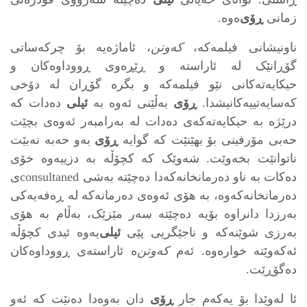
زمانی
ڕۆی
‌ه‌وه‌.
ناونیشانی فیلمه‌که،‌
که‌وتن
، ئاماژه‌یه‌ بۆ چرکه‌ساتی
گۆڕانێک له‌ ئاراسته‌ و ڕێڕه‌وی ڕووداوه‌کان و
حیکایه‌ته‌کانی نێو فیلمه‌که‌ و بگره‌ گۆڕان له‌ دۆخی
که‌سایه‌تییه‌کانیشدا.
ڕۆی
به‌ڵێنی ئه‌وه‌ به‌
ئیلی
ده‌دات که‌
درێژه‌ به‌ حیکایه‌ته‌که‌ی ده‌دات له‌ به‌رامبه‌ر ئه‌وه‌ی بچێت
حه‌بی مۆرفینی بۆ بهێنێت که‌ گوایه‌
ڕۆی
به‌و حه‌به‌ نه‌بێت
ناتوانێت بخه‌وێت. شه‌وێک که‌ کچۆڵه‌ به‌ دزییه‌وه‌ خۆی
ده‌کات به‌ ناو ده‌رمانخانه‌که‌دا ده‌چێته‌ به‌شی consultanedی
ده‌رمانخانه‌که‌وه‌، به‌ هۆی ئه‌وه‌ی ده‌رمانه‌که‌ له‌ ڕه‌فه‌یه‌کی
به‌رزدا دانراوه‌ بۆیه‌ ده‌چێته‌ سه‌ر مێزێک، به‌ڵام به ‌هۆی
به‌رزی شوێنه‌که‌ و ناجێگریی پێی
ئیلی
‌یه‌وه‌ ئیدی کچۆڵه‌
ئه‌که‌وێته‌ خواره‌وه‌. ئه‌م
که‌وتن
‌ه‌ ئاراسته‌ی ڕووداوه‌کان
ده‌گۆڕێت.
ئا له‌وێدا بۆ یه‌که‌م جار
ڕۆی
دان به‌وه‌دا ده‌نێت که‌ ئه‌و