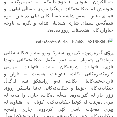
خه‌یاڵکردن. شوێنی نه‌خۆشخانه‌که‌ له‌
ئه‌مەریکا
یه‌ و
شوێنیش له‌ حیکایه‌ته‌کاندا ڕه‌نگدانه‌وه‌ی خه‌یاڵی
ئیلی
‌ن و
ئێمه‌ی بینه‌ر له‌سه‌ر شاشه‌ خه‌یاڵه‌کانی
ئیلی
ده‌بینین. له‌وه‌
تێده‌گه‌ین سیمای شاری هیندییان تێدایه‌ و بگره‌ له‌ ناوچه‌
جیاوازه‌کانی
هیندستان
دا ڕوو ده‌ده‌ن.
ڕۆی
گێڕه‌ره‌وه‌یه‌کی زۆر سه‌رکه‌وتوو نییه‌ و حیکایه‌ته‌کانی
بونیادێکی پته‌ویان نییه‌، ئه‌و له‌گه‌ڵ حیکایه‌ته‌کانی خۆیدا
ناژی، ناتوانێت شوێنه‌کان ببینێت، ناتوانێت له‌مسی
کاره‌کته‌ره‌کانی بکات، ناتوانێت هه‌ست به‌ ئازار و
ناڕه‌حه‌تییه‌کانیان بکات، ئه‌و ڕاستگۆ نییه‌ له‌گه‌ڵ
حیکایه‌ته‌کانی خۆیدا و حیکایه‌ته‌کانی ته‌نیا ماسکن.
ڕۆی
زۆر جار له‌ گێڕانه‌وه‌دا هه‌ڵه‌ ده‌کات، جاری وا هه‌یه‌ له‌
بیری ده‌چێت له‌ کوێدا حیکایه‌ته‌که‌ی کۆتایی پێ هێناوه‌، له‌
بیری ده‌چێت باسی کێی کردووه‌، جاری واهه‌یه‌
حیکایه‌ته‌کانی خۆی ده‌گه‌یه‌نێته‌ بنبه‌ست و له‌ شوێنێکدا قفڵ