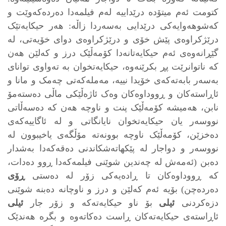
کتومت ئه‌م میتۆده‌ درێداییه‌ له‌م فیلمه‌دا ده‌رده‌که‌وێت و
که‌شوهه‌وایه‌کی درێدایی به‌سه‌ردا زاڵه‌: هه‌ر حیکایه‌تێک
درێژکراوه‌ی پێش خۆی و درێژکراوه‌ی دوای خۆیه‌تی، له‌
گێڕانه‌وه‌ی ئه‌م حیکایه‌تانه‌دا کۆمه‌ڵێک درز و که‌لێن هه‌ن
که‌ ناتوانرێت پڕ بکرێنه‌وه‌، حیکایه‌تخوان به‌ ته‌واوی توانای
به‌سه‌ر بابه‌ته‌که‌ی خۆیدا نییه‌، مه‌مله‌که‌تی چه‌مک و مانا و
ئاڕاسته‌کان و ڕووداوه‌کان وه‌ک ئاژه‌ڵێکی ماڵی ده‌سته‌مۆ
نابن، هه‌میشه‌ کۆمه‌ڵێک پنت و ناوچه‌ هه‌ن که‌ ده‌سه‌ڵاتی
نووسه‌ر یان حیکایه‌تخوان نایانگاتی و له‌ ئاگاییه‌که‌ی
ده‌خزێن، کۆمه‌ڵێک ناوچه‌ بوونه‌ته‌ مۆڵگه‌ی یاخیبوون له‌
نووسه‌ر و دواجار له‌ پێکهاته‌شکاندنی ده‌قه‌که‌دا به‌شدار
ده‌بن (ئه‌مه‌ش له‌ چه‌ندین شوێنی فیلمه‌که‌دا ڕوو ده‌دات،
که‌ ڕووداوه‌کان تا ڕاده‌یه‌کی زۆر له‌ ده‌ستی
ڕۆی
ده‌رده‌چن) بۆیه‌ ئه‌م که‌لێن و درز و ناوچانه‌ ده‌بنه‌ شوێنی
دزه‌کردنی
ئیلی
بۆ ناو حیکایەته‌که‌ و زۆر جار
ئیلی
ئاڕاسته‌ی حیکایەته‌کان ڕاست ده‌کاته‌وه‌ و بگره‌ هه‌ندێک