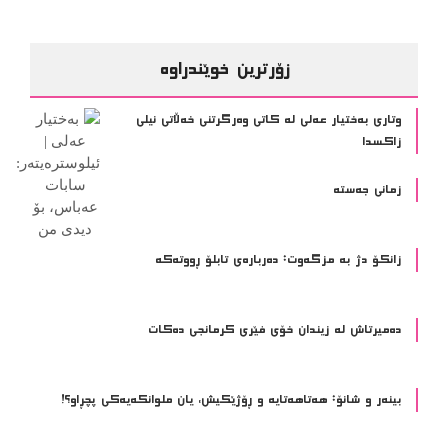
زۆرترین خوێندراوە
وتاری بەختیار عەلی لە کاتی وەرگرتنی خەڵاتی نیلی
زاکسدا
زمانی جەستە
زانکۆ دژ بە مزگەوت: دەربارەى تابلۆ ڕووتەکە
ده‌میرتاش له‌ زیندان خۆی فێری كرمانجی ده‌كات
بینەر و شانۆ: هەتاھەتایە و ڕۆژێکیش، یان ملوانکەیەکی پچڕاو؟!