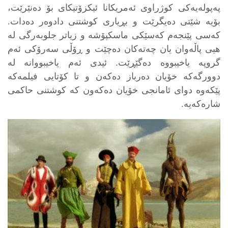
په‌پوله‌یه‌کی کوژراوی ئه‌مریکانا ئیکزۆتیکای بۆ ده‌نێرێت،
بۆیه‌ شێتی ده‌یگرێت و بڕیاری کوشتنی دادوەر ده‌دات.
که‌سی پێنجه‌م که‌سێکی ماسکپۆشه‌ و زیاتر جلوبه‌رگی له‌
هیی پاڵه‌وان یان چه‌ته‌کان ده‌چێت و ڕۆڵی سه‌رۆکی ئه‌م
گروپه‌ یاخیبووه‌ ده‌گێڕێت. ئیدی ئه‌م یاخیبووانه‌ له‌
دوورگه‌که‌ خۆیان ده‌رباز ده‌که‌ن و تا کۆتایی فیلمه‌که‌
پێکه‌وه‌ دوای ئامانجی خۆیان ده‌که‌ون که‌ کوشتنی حاکمی
شاره‌که‌یه‌.