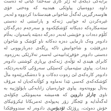
برایه‌کی دیکه‌ی له ‌ژێر کاری سه‌ختدا گیانی له ‌ده‌ست
داوه‌. دووه‌میان پیاوێکی هیندییه‌ که‌ وه‌ختی خۆی
هاوسەرگیریی له‌گه‌ڵ شاجوانی
هیندستان
دا کردووه‌ و له‌به‌ر
غیره‌کردن له‌ جوانیی ژنه‌که‌ و پاراستنی له‌ ده‌ستی
سته‌مکاره‌که‌ ده‌یکاته‌ کۆشکێکه‌وه‌ و سه‌رجه‌م ده‌رگەکان
کڵۆم ده‌دات و خۆیشی له‌به‌ر ده‌رگە ده‌بێته‌ پاسه‌وان، به‌ڵام
دادوەر وه‌ک تارمایی ده‌زه‌ ده‌کاته‌ ناو کۆشک و شاجوان
ده‌ڕفێنێت و شاجوانیش تاکه‌ ڕێگه‌ی ده‌ربازبوونی له‌
ده‌ستی دادوەر خۆفڕێدانییه‌تی له‌سه‌ر تەلارێکی به‌رزه‌وه‌.
کابرای هیندی له‌ تۆڵه‌ی ژنه‌که‌ی بڕیاری کوشتنی دادوەر
ده‌دات. پیاوی سێیه‌میان که‌سێکی سه‌رۆکی کانه‌به‌ردێکه‌،
دادوەر کاره‌که‌ی لێ‌ زه‌وت ده‌کات و تا ده‌شگه‌ڕێته‌وه‌ ماڵ
کۆشکه‌که‌ی که‌سی تێدا نه‌ماوه‌ و کۆڵانه‌که‌یان له‌ مرۆڤ
به‌تاڵ بووەته‌وه‌. پیاوی چواره‌میان زانایه‌کی بایۆلۆژییه‌ به‌
ناوی
چارلز داروین
که‌ هه‌میشه‌ مه‌یمونێکی چکۆله‌ی
له‌گه‌ڵدایه‌ و ئێجگار زۆر په‌پوله‌ی ئه‌مریکانا ئیکزۆتیکای
خۆش ده‌وێت، ڕۆژێک
ئۆدیۆس
‌ی دادوەر له‌ سندووقێکدا