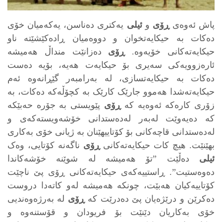
پاش ئه‌وه‌ی
ڕۆی
و
ئیلی
یه‌کتری ده‌ناسن، یه‌که‌میان خۆی
ده‌کات به‌ حیکایه‌تخوان و دووه‌میان ڕاده‌کێشێته‌ ناو
حیکایه‌ته‌کانی خۆیه‌وه‌.
ڕۆی
ده‌زانێت منداڵ هه‌میشه‌
ئارەزوویەکی سه‌یری بۆ حیکایه‌ت هه‌یه‌، بۆیه‌ ده‌ست
ده‌کات به‌ حیکایه‌تسازی، له‌ به‌رامبه‌ر گێڕانه‌وه‌ ئه‌م
حیکایه‌ته‌شدا هه‌موو جارێک کارێک به‌ کچۆڵه‌که‌ ده‌کات، به‌
زۆری کارەکە ئه‌وه‌یه‌ که‌
ڕۆی
پێویستی به‌ جۆره‌ حه‌بێکه‌
که‌ ده‌یه‌وێت له‌به‌ر له‌ده‌ستدانی خۆشه‌ویسته‌که‌ی و
له‌ده‌ستدانی قاچه‌کانی بۆ کۆتاییهێنان به‌ ژیانی خۆی به‌کاری
بهێنێت. هیچ کات حیکایه‌ته‌کانی
ڕۆی
ناگه‌نه‌ کۆتایی، وه‌ک
ئیلی
ده‌ڵێت ”تۆ هه‌میشه‌ له‌ شوێنه‌ خۆشه‌کاندا
ده‌وه‌ستیت”. ڕاستییه‌که‌ی حیکایه‌ته‌کانی ڕۆی پێ ناچێت
کۆتاییه‌کیان هه‌بێت، چونکه‌ هه‌میشه‌ له‌و کاته‌دا دروست
ده‌کرێن و درێژه‌یان پێ‌ ده‌درێت که‌
ڕۆی
له‌ به‌رژه‌وه‌ندیی
خۆی به‌کاریان دێنێت بۆ فریودان و قۆستنه‌وه‌ و