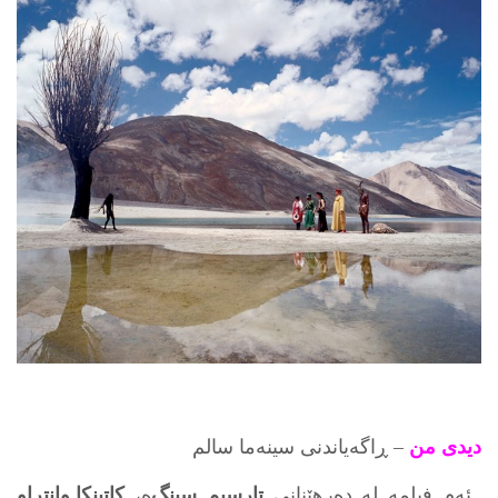
دیدی من
– ڕاگەیاندنی سینەما سالم
ئه‌م فیلمه‌ له‌ ده‌رهێنانی
تارسیم سینگ
‌ه‌،
کاتینکا وانتراو