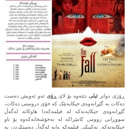
ڕۆژی دواتر
ئیلی
دێته‌وه‌ بۆ لای
ڕۆی
ئه‌و ئه‌ویش ده‌ست
ده‌کات به‌ گێڕانه‌وه‌ی حیکایه‌تێک که‌ خۆی دروستی ده‌کات،
گێڕانه‌وه‌ی حیکایه‌ته‌که‌ له‌ فیلمه‌که‌دا هاوکاته‌ له‌گه‌ڵ
سووڕانی زوومی کامێراکه‌ له‌ نه‌خۆشخانه‌که‌وه‌ بۆ ناو
حیکایه‌ته‌که‌. ته‌کنیکی فیلمه‌که‌ وایه‌ له‌گه‌ڵ ده‌ستکردن به‌