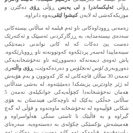
ڕۆڵی
ئه‌لیکساندرا
و
لی پەیس
ڕۆڵی
ڕۆی
ده‌گێرن و
موزیکه‌که‌شی له‌ لایه‌ن
کنیشوا لێڤی
‌یه‌وه‌ دانراوه‌.
زه‌مه‌نی ڕووداوه‌کانی ناو ئه‌م فیلمه‌ له‌ ساڵانی بیسته‌کانی
سه‌ده‌ی بیسته‌مدایه‌، به‌ ڕزگارکردنی ئه‌سپێک و ئه‌کته‌رێک
ده‌ست پێ ده‌کات که‌ له‌ کاتی نواندنی دیمه‌نێکی
سینه‌ماییدا له‌سه‌ر پردێکه‌وه‌ که‌وتوونه‌ته‌ ناو ڕووبارێکه‌وه‌.
پاش ئه‌وه‌ی دیمه‌نه‌که‌ ده‌سووڕێته‌ ناو نه‌خۆشخانه‌یه‌کی
ده‌وروبه‌ری
لۆس ئه‌نجلۆس
و ده‌رده‌که‌وێت،
ڕۆی واڵته‌ر
ی
ته‌مه‌ن 30 ساڵان قاچه‌کانی له‌ کار که‌وتوون و به‌م هۆیه‌ش
له ‌ژێر چاودێریی پزیشکدا ده‌مێنێته‌وه‌. له‌ به‌شی منداڵانی
هه‌مان نه‌خۆشخانه‌دا کچۆڵه‌یه‌کی جوانکیله‌ی ته‌مه‌ن 5
ساڵانی خه‌ڵکی یه‌کێک له‌ ناوچه‌کانی
هیندستان
به‌ هۆی
شکانی قۆڵییه‌وه‌ له‌ نه‌خۆشخانه‌ ماوه‌ته‌وه‌ و قۆڵی له‌ گه‌چ
گیراوه‌ و به‌ قاڵبێک تا ئاستی سنگی هه‌ڵواسراوه‌ و
هه‌میشه‌ش بۆکسێکی چکۆله‌ی به‌ ده‌سته‌وه‌یه‌. سه‌ره‌تای
ڕاسته‌قینه‌ی فیلمه‌که‌ ئه‌و کاته‌ ده‌ست پێ ده‌کات ئه‌م