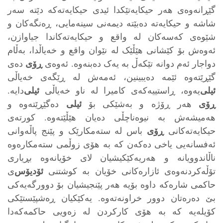
گێڕانه‌وه‌ی هه‌ر حیکایه‌تێکدا ئیدی حیکایه‌ته‌که‌ دێته‌ سه‌ر
شاشه‌ و حیکایه‌ته‌ ده‌بێته‌ دیمه‌نی سینه‌مایی، ڕه‌نگه‌کان و
شێوه‌ی که‌سه‌کان له‌ واقع و حیکایه‌ته‌کاندا جیاوازن،
ئه‌وه‌ش بۆ کێشانی هێڵێک له‌ نێوان واقع و خه‌یاڵدا، به‌ڵام
دواجار ئه‌م دوانه‌ تێکه‌ڵ به‌ یه‌ک ده‌بنه‌وه‌. ئه‌وه‌ی
ڕۆی
ده‌ی
گێڕێته‌وه‌ ئێمه‌ ده‌یبینین، ئه‌مه‌ش له‌ ڕێگه‌ی خه‌یاڵی
ئیلی‌
یه‌وه‌، ڕاستییه‌که‌ی کامیرا له ناو خه‌یاڵی
ئیلی
‌دایه‌.
ڕۆی
هه‌ر ڕۆژه‌ و به‌شێکی بۆ
ئیلی
ده‌گێڕێته‌وه‌ و
هه‌میشه‌ش به‌ نیوه‌ناچڵی ده‌یان هێڵێته‌وه‌. کورته‌ی
حیکایه‌ته‌کانی
ڕۆی
باس له‌ سته‌مکارێک و پێنج پاڵه‌وانی
ئه‌فسانه‌یی یاخی ده‌که‌ن که‌ به‌ هۆی زوڵمی سته‌مکاره‌وه‌
ناڵاندوویانه‌ و هه‌ریه‌کێکیشیان لای خۆیانه‌وه‌ بڕیاری
تۆڵه‌کردنه‌وه‌ی ئازاره‌کانی خۆیان به‌ کوشتنی
ئۆدیۆس
‌ی
حاکمی شاره‌که‌ داوه‌ بۆیه‌ هه‌ر پێنجیشیان بۆ دوورگه‌یه‌کی
بێ‌ ده‌ره‌تان دوور خراونه‌ته‌وه‌. یه‌کێکیان ڕه‌شپێستێکی
کۆیله‌یه‌ که‌ به‌ هۆی کارکردن له‌ زه‌ویی حاکمه‌که‌دا