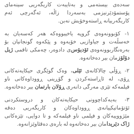
سه‌ده‌ی بیسته‌می و به‌تایبه‌ت کاریگه‌ریی سینه‌مای
پۆستمۆدێرنیزمی به‌سه‌ردا زاڵه‌، ئه‌گه‌رچی ئه‌م
کاریگه‌رییانه‌ ڕاسته‌وخۆیش نه‌بن.
١- کۆبوونه‌وه‌ی گروپه‌ یاخیبووه‌که‌ هه‌ر که‌سه‌یان به‌
خه‌سڵه‌ت و جیاوازیی خۆیه‌وه‌ و پێکه‌وه‌ گونجانیان بۆ
به‌ره‌نگاربوونه‌وه‌ی
ئۆدیۆس
‌ی دادوەر، چه‌مکی تاقمی
ژیل
دۆلۆز
مان بیر ده‌خاته‌وه‌.
٢- ڕۆڵی چالاکانه‌ی
ئێلی
، وه‌ک گوێگری حیکایەته‌کانی
ڕۆی، له‌ ئاڕاسته‌کردن و گۆڕینی ڕووداوه‌کانی ناو
فیلمه‌که‌ تێزی مه‌رگی دانه‌ری
ڕۆلان بارتمان
بیر ده‌خاته‌وه‌.
٣- به‌یه‌کداچوونی حیکایەته‌کان و دروستکردنی
ئۆتۆماتیکییانه‌ی ڕووداوه‌کان و کاریگه‌ریی دەقە‌
مێژووییه‌کان و فیلمی ناو فیلمه‌که‌ و تا دوایی، تێزه‌کانی
ژاک دێریدا
مان بیر ده‌خاته‌وه‌ له‌ باره‌ی ده‌قئاوێزانه‌وه‌.