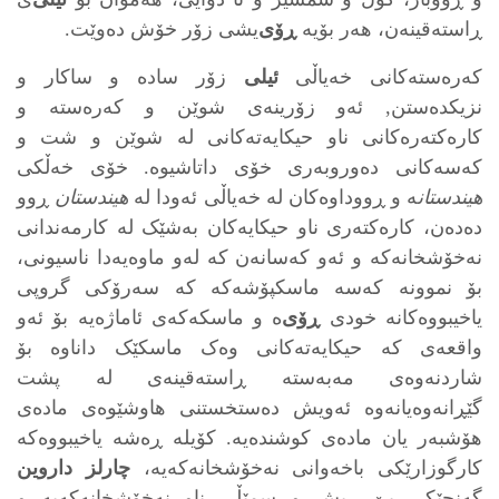
ڕاسته‌قینه‌ن، هه‌ر بۆیه‌
ڕۆی
‌یشی زۆر خۆش ده‌وێت.
که‌ره‌سته‌کانی خه‌یاڵی
ئیلی
زۆر ساده‌ و ساکار و
نزیکده‌ستن, ئه‌و زۆرینه‌ی شوێن و که‌ره‌سته‌ و
کاره‌کته‌ره‌کانی ناو حیکایه‌ته‌کانی له‌ شوێن و شت و
که‌سه‌کانی ده‌وروبه‌ری خۆی داتاشیوه‌. خۆی خه‌ڵکی
هیندستان
ه‌ و ڕووداوه‌کان له‌ خه‌یاڵی ئه‌ودا له‌
هیندستان
ڕوو
ده‌ده‌ن، کاره‌کته‌ری ناو حیکایه‌کان به‌شێک له‌ کارمه‌ندانی
نه‌خۆشخانه‌که‌ و ئه‌و که‌سانه‌ن که‌ له‌و ماوه‌یه‌دا ناسیونی،
بۆ نموونه‌ که‌سه‌ ماسکپۆشه‌که‌ که‌ سه‌رۆکی گروپی
یاخیبووه‌کانه‌ خودی
ڕۆی‌
ه‌ و ماسکه‌که‌ی ئاماژه‌یه‌ بۆ ئه‌و
واقعه‌ی که‌ حیکایه‌ته‌کانی وه‌ک ماسکێک داناوه‌ بۆ
شاردنه‌وه‌ی مه‌به‌سته‌ ڕاسته‌قینه‌ی له‌ پشت
گێڕانه‌وه‌یانه‌وه‌ ئه‌ویش ده‌ستخستنی هاوشێوه‌ی ماده‌ی
هۆشبه‌ر یان ماده‌ی کوشنده‌یه‌. کۆیله‌ ڕه‌شه‌ یاخیبووه‌که‌
کارگوزارێکی باخه‌وانی نه‌خۆشخانه‌که‌یه‌،
چارلز داروین
گه‌نجێکی بێ‌ ڕیش و سمێڵی ناو نه‌خۆشخانه‌که‌یه‌ و