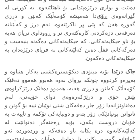
ده‌بێت و بواری درێژه‌پێدانی بۆ ناهێلێته‌وه‌. به‌ کورتی له‌
گێڕانه‌وه‌ی
ڕۆی
‌دا هه‌میشه‌ کۆمه‌ڵێک که‌لێن و درزی
گه‌وره‌ هه‌ن که‌ پێی پڕ ناکرێنه‌وه‌، ئه‌م درز و که‌ڵێنانه‌
دەرفەتی دزه‌کردنی کاره‌کته‌ری تر و ڕووداوی تریان هه‌یه‌
بۆ ناو حیکایه‌ته‌کانی. که‌ حیکایه‌ته‌کانی ده‌گه‌نه‌ بنبه‌ست و
ده‌رگەکانی قفڵ ده‌بن که‌لێنه‌کانی به‌ فریای درێژه‌دان به‌
حیکایه‌ته‌کانی ده‌که‌ون.
جاک درێدا
بۆیه‌ میتۆدی دیکۆنستره‌کشنی به‌کار هێناوه‌ و
په‌یڕه‌و کردووه‌ چونکه‌ بڕوای به‌وه‌ هه‌بوو هه‌موو ده‌قێک
کۆمه‌ڵێک که‌لێن و درزی هه‌یه‌، هه‌موو ده‌قێک درێژکراوه‌ی
پێش خۆی و درێژکه‌ره‌وه‌ی دوای خۆیه‌تی، له‌م
ده‌قئاوێزانه‌دا زۆر جار ده‌قه‌کان شتی نوێیان نییه‌ بۆ گوتن و
ناتوانن بونیادێکی زۆر پته‌و و دونیایه‌کی تۆکمه‌ و تایبه‌ت به‌
خۆیان دروست بکه‌ن، بۆیه‌ ڕه‌خنه‌گر ده‌توانێت له‌
که‌لێنه‌کانه‌وه‌ دزه‌ بکاته‌ ناو ده‌قه‌که‌ و ورده‌ورده‌ ئه‌و
که‌لێنانه‌ گه‌وره‌ بکات تا دواجار هه‌ڵیان ده‌وه‌شێنێته‌وه‌.