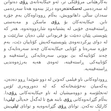
به‌کارهێنانی مرۆڤێکی تر، ئه‌و حیکایه‌تانه‌ی
ڕۆی
ده‌توانن
له‌ سه‌رده‌می
ئه‌سکه‌نده‌ر
ه‌وه‌ درێژ ببنه‌وه‌ هه‌تا سه‌رده‌می
سه‌دان ساڵی داهاتوویش، به‌ڵام ڕووداوه‌کان به‌م جۆره‌
نابن. حیکایه‌ته‌کان بۆ
ڕۆی
ماسکن و مه‌به‌ستی
ڕاسته‌قینه‌ی خۆیی له ‌پشتیانه‌وه‌ شاردووەته‌وه‌، هه‌ر که‌
پێویستی پێیان ده‌بێت بۆ فریودانی ئیلی ده‌یان سازێنێت و
له‌ دوای پڕکردنه‌وه‌ی پێویستییه‌که‌یش کۆتاییان دێت، به‌م
جۆره‌ سه‌ره‌تا و کۆتایی حیکایه‌ته‌کان چه‌ند سه‌ره‌تایه‌ک و
چه‌ند کۆتاییه‌که‌ بێ‌ بوونی سه‌ره‌تایه‌کی ڕاسته‌قینه‌ و
کۆتاییه‌کی ڕاسته‌قینه‌، ئه‌وه‌ی هه‌یه‌ به‌رژه‌وه‌ندیی
ڕاسته‌قینه‌یه‌.
ڕووداوه‌کانی ناو فیلمی
کەوتن
له‌ دوو شوێندا ڕوو ده‌دەن،
یه‌که‌میان نه‌خۆشخانه‌که‌ که‌ له‌ ده‌وروبه‌ری
لۆس
ئه‌نجلۆس
ه‌ و دووه‌میشیان له‌ ناو حیکایه‌ته‌کانی
ڕۆی
‌دا.
به‌ڵام گێڕانه‌وه‌کانی
ڕۆی
نابنه‌ هیچ تا له‌گه‌ڵ خه‌یاڵی
ئیلی
‌دا
کارلێک نه‌که‌ن. توانای
ڕۆی
گێڕانه‌وه‌یه‌ و توانای
ئیلی
‌یش