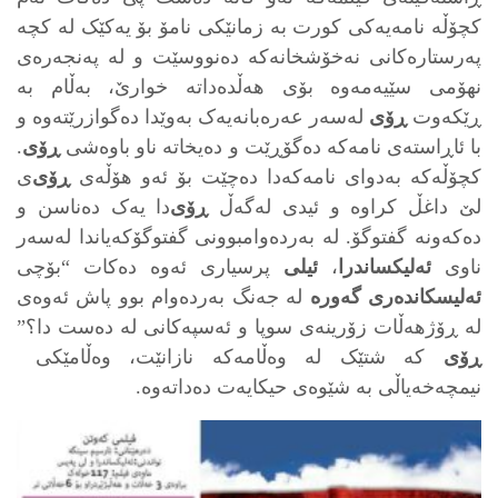
کچۆڵه‌ نامه‌یه‌کی کورت به‌ زمانێکی نامۆ بۆ یه‌کێک له‌ کچه‌
په‌رستاره‌کانی نه‌خۆشخانه‌که‌ ده‌نووسێت و له‌ په‌نجه‌ره‌ی
نهۆمی سێیه‌مه‌وه‌ بۆی هه‌ڵده‌داته‌ خوارێ‌، به‌ڵام به‌
ڕێکه‌وت
ڕۆی
له‌سه‌ر عه‌ره‌بانه‌یه‌ک به‌وێدا ده‌گوازرێته‌وه‌ و
با ئاڕاسته‌ی نامه‌که‌ ده‌گۆڕێت و ده‌یخاته‌ ناو باوه‌شی
ڕۆی
.
کچۆڵه‌که‌ به‌دوای نامه‌که‌دا ده‌چێت بۆ ئه‌و هۆڵه‌ی
ڕۆی
‌ی
لێ‌ داغڵ کراوه‌ و ئیدی له‌گه‌ڵ
ڕۆی
‌دا یه‌ک ده‌ناسن و
ده‌که‌ونه‌ گفتوگۆ. له‌ به‌رده‌وامبوونی گفتوگۆکه‌یاندا له‌سه‌ر
ناوی
ئه‌لیکساندرا
،
ئیلی
پرسیاری ئه‌وه‌ ده‌کات “بۆچی
ئه‌لیسکانده‌ری گه‌وره‌
له‌ جه‌نگ به‌رده‌وام بوو پاش ئه‌وه‌ی
له‌ ڕۆژهه‌ڵات زۆرینه‌ی سوپا و ئه‌سپه‌کانی له‌ ده‌ست دا؟”
ڕۆی
که‌ شتێک له‌ وه‌ڵامه‌که‌ نازانێت، وه‌ڵامێکی
نیمچه‌خه‌یاڵی به‌ شێوه‌ی حیکایه‌ت ده‌داته‌وه‌.