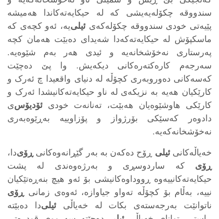
سندووقه‌ چکۆله‌یه‌یشی که‌ له‌ حیکایه‌ته‌کاندا هه‌میشه‌
پێیه‌تی خودی سندووقه‌ چکۆله‌که‌ی
ئیلی‌
یه‌، ئه‌و کچه‌ی که‌
ماسکپۆش له‌ حیکایه‌ته‌که‌دا شه‌یدای ده‌بێت هه‌مان کچه‌
په‌رستاری نه‌خۆشخانه‌یه‌ و ئیدی هه‌ر به‌م شێوه‌یه‌.
سه‌رجه‌م کاره‌کته‌ره‌کانی دیکه‌یش. وا پێ ده‌چێت
که‌سه‌کانی ده‌وروبه‌ری کچۆڵه‌ له‌ دنیای واقعیدا چ ئەرک و
کارێکیان هه‌یه‌ به‌ نزیکه‌ی له‌ ناو حیکایه‌ته‌کانیشدا ئەرک و
کارێکی هاوشێوه‌یان هه‌بێت، ته‌نانه‌ت خودی
ئۆدیۆس
‌ی
دادوەر که‌سێکی بۆرژواز و پۆزاوییه‌ به‌ڕێوه‌به‌ری
نه‌خۆشخانه‌که‌یه‌.
خه‌یاڵه‌کانی
ئیلی
ڕۆح ده‌که‌ن به‌ به‌ر گێڕانه‌وه‌کانی
ڕۆی
‌دا،
ڕۆی
که‌ ساردوسڕی و به‌رژه‌وه‌ندی له‌ پشت
حیکایه‌ته‌کانییه‌وه‌ ڕووداوه‌کانیشی بۆ ئه‌و هیچ بنەڕەتێکیان
نییه‌، به‌ڵام بۆ کچۆڵه‌ ته‌واو جیاوازه‌، ئه‌وه‌ی زمانی
ڕۆی
ناتوانێت به‌رجه‌سته‌ی بکات له‌ خه‌یاڵی
ئیلی
‌دا ده‌بێته‌
ڕاستی. توانای خه‌یاڵی
ئیلی
ده‌چێته‌ سه‌رووی قودره‌تی