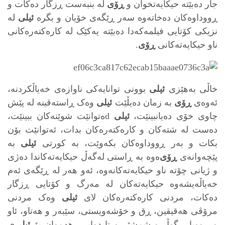
جار ده‌بێته‌ حیکایه‌تخوان و
ڕۆی
له‌ بنبه‌ست ڕزگار ده‌کات و
ڕووداوه‌کان ده‌خاته‌وه‌ سه‌ر ڕێگەی خۆیان و بگره‌
ئیلی
له‌
نزیکی کۆتایی فیلمه‌که‌دا ده‌بێته‌ یه‌کێک له‌ کاره‌کته‌ره‌کانی
ناو حیکایه‌ته‌کانی
ڕۆی
.
خاڵی به‌هێزی
ئیلی
بوونی توانایه‌کی ناوازه‌ی خه‌یاڵکردنه‌،
ئه‌وه‌ی
ڕۆی
به‌ زمان ده‌یڵێت
ئیلی
وه‌ک ڕاسته‌قینه‌ له‌ پێش
چاوی خۆی ده‌یانبینێت،
ئیلی
dه‌توانێت شوێنه‌کان ببینێت،
ده‌ست له‌ شته‌کان و کاره‌کته‌ره‌کان بدات، ئه‌توانێت بۆن
بکات و به‌ر ڕووداوه‌کان بکه‌وێت، به‌ کورتی
ئیلی
به‌
پێچه‌وانه‌ی
ڕۆی
‌ه‌وه‌ به‌ ڕاستی له‌گه‌ڵ حیکایه‌ته‌کاندا ده‌ژی
و ژیانی چۆته‌ ناو حیکایه‌ته‌کانه‌وه‌، ئه‌و هه‌ر له‌ ڕێگه‌ی ئه‌م
خه‌یاڵه‌یشه‌وه‌ حیکایه‌ته‌کان له‌ مه‌رگ و کۆتایی ڕزگار
ده‌کات، مردنی کاره‌کته‌ره‌کان لای
ئیلی
وه‌ک مردنی
مرۆڤی هه‌قیقین، ڕق و خۆشه‌ویستی، سێبه‌ر و هه‌تاو، ئاو
و ڕووبار، گوڵ و شمشێر و تا دوایی، هه‌موان بۆ
ئیلی
‌ی