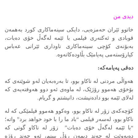
دیدی من
خاتوو ئێران حەمزەیی، دایکی سینەماکاری کورد بەهمەن
قوبادی و ئەکتەری فیلمی با ئێمە لەگەڵ خۆی دەبات،
بەبۆنەی کۆچی سینەماکاری ناوداری ئێرانی عەباس
کیارۆستەمی پەیامێک بڵاودەکاتەوە.
دەقی پەیامەکە:
هەواڵی مردنی لە ناکاو بوو، تا بەرەبەیان لەو شوێنەی کە
بۆخۆی هەموو رۆژێک، لە ماوەی ئەو دوو هەوفتەیەی کە
لەلای ئێمە بوو دادەنیشت، دانیشتم و گریام.
کۆچەکەی زۆر لە ناکاو بوو، وەکوو هەموو فیلمێکی کە لە
ناکاو بوو، لەسەر فیلمی “باد ما را با خود خواهد برد” واته؛
“با ئێمە لەگەڵ خۆی دەبات” زۆر لە ناکاو گوتی کە
دەیەوێت لە چەند دیمەن رۆڵ ببینم، ئەو چەند رۆژە