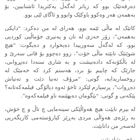
دەرفەتێک بوو کە زیاتر لەگەڵ یەکتریدا ئاشناببین، بۆ
بەهمەن هەر وەکوو باوکێک وابوو و ئاگای لێی بوو.
کاتێک لە ماڵی ئێمە بوو، هەرای لە من دەکرد: “دایکی
بەهمەن”، زۆر حەزی لە نان و پەنیری خۆماڵیی کوردیی
بوو، کە لەگەڵ سەوزییدا دەیخوارد و دەیگوت: “هیچ
شوێنێک نابێتە ماڵی خۆت”، زوو دەچوو بۆ قاتی سەرێ و
لە باڵکۆنەکە دادەنیشت و بە شاری سنەدا دەیڕوانی،
جارێک کە چاییم بۆ برد، هەستم کرد کە خەمێک لە
روخساریدایە، گوتی: “مرۆڤ تەنیا دێت و تەنیاش
دەڕوات”، پرسیارم لێکرد ئاخۆ ئەوە دیالۆگی فیلمەکەتانە؟
پێکەنی و گوتی: “بێگومان دەیهێنمە ناو فیلمەکەوە”.
لە بیرم نایێت هیچ هەواڵێکی سینەمایی چ تاڵ و چ خۆش،
بە رێژەی هەواڵی مردی بەڕێز کیارۆستەمی کاریگەریی
لەسەر من دانابێت.
رۆحی شاد بێت