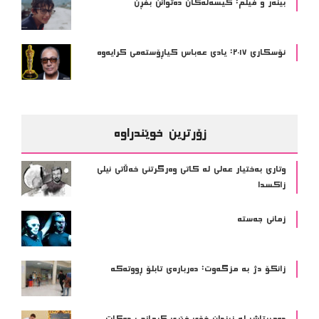
بینەر و فیلم: کیسەڵەکان دەتوانن بفڕن
ئۆسكاری ٢٠١٧: یادی عەباس کیاڕۆستەمی کرایەوە
زۆرترین خوێندراوە
وتاری بەختیار عەلی لە کاتی وەرگرتنی خەڵاتی نیلی
زاکسدا
زمانی جەستە
زانکۆ دژ بە مزگەوت: دەربارەى تابلۆ ڕووتەکە