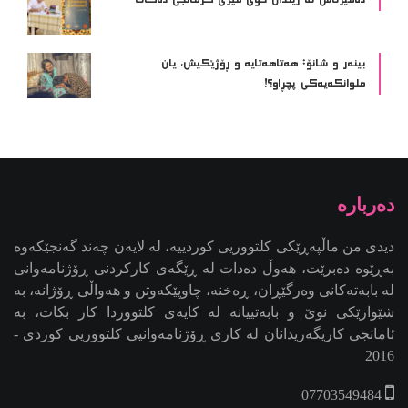
ده‌میرتاش له‌ زیندان خۆی فێری كرمانجی ده‌كات
بینەر و شانۆ: هەتاھەتایە و ڕۆژێکیش، یان
ملوانکەیەکی پچڕاو؟!
دیدی من ماڵپەڕێکی کلتووریی کوردییە، لە لایەن چەند گەنجێكه‌وه‌
بەڕێوە دەبرێت، هەوڵ دەدات لە ڕێگەی کارکردنی ڕۆژنامەوانی
لە بابەتەکانی وەرگێڕان، ڕەخنە، چاوپێکەوتن و هەواڵی ڕۆژانە، بە
شێوازێکی نوێ و بابەتییانە لە کایەی کلتووردا کار بکات، بە
ئامانجی کاریگەریدانان لە کاری ڕۆژنامەوانیی کلتووریی کوردی -
2016
07703549484