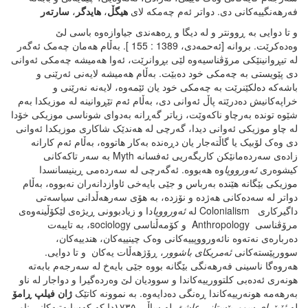
فەرهەنگییەکانی دی. دواتر ئەم چەمکە لای
هیگڵ
،
هایدگر
،
سارتەر
و تا دوایی بە ڕوونتر و لە دیگا و ڕەهەندی جیاوازەوە باسی لێ
وەدەکرێت. بروانە [ئەحمەدی، 1389 : 155 ]. بەڵام هەمان چەمک ئەگەر
لە تیڕوانینێکی مرۆڤناسیەوە لێی بڕوانرێت، ئەوا هەمیشە چەمکی ئەوانی
دی پێویستی بە چەمکی خود دەبێت. بەڵام هەمیشە لایەنی ئەرێنی و
باشەکە دەلکێنرێت بە چەمکی خود یان ئێمەوە، لایەنە نەرێنی و
خراپەکانیش دەدرێتە پاڵ ئەوانی دی، بەڵام ئەم تێڕوانینە لە موزیکدا بەم
شێوە توندە بەرچاو ناکەوێت، زیاتر گەڕانە بەدوای شوناسی موزیکی خۆدا
لە چاو موزیکی ئەوانی دیدا، گەرچی لە هەندێک شاکاری موزیکدا ئەوانی
دی وەک لۆبیک یا گاڵتەجار یان دڕەندە بەکار هاتووە، بەڵام ئەم کارانە
زادەی سەردەمانێکن کاریگەریی ئەفسانە Myth بە سەر تاکەکانی
کیشوەری
ئەورووپا
وە هەبووە. ئەگەرچی لە سەردەمی ڕینیسانسدا
موزیکی بێگانە هێندە بەرباس و جێی بایەخی ئاوازدانەران نەبووە، بەڵام
دواتر لە سەدەکانی هەژدە و نۆزدە، بە هۆی سەرهەڵدانی سیاسەتی
داگیرکاری Colonialism لە
ئەورووپا
دا و زیادبوونی ڕیژەی لێکۆڵینەوەی
مرۆڤناسی Anthropology و کۆمەڵناسی sociology، بە تایبەت
دەربارەی نەتەوە نائەورووپییەکانی وەک چینییەکان، هندییەکان،
سوورپێستەکانی
ئەمریکای
باشوور
، ڕۆژهەڵات یەکان و تا دوایی.
هەروەگا ناسینی فەرهەنگی بێگانە بووە جێی بایەخ لە سەرجەم بابەتە
هونەری ئەدەبی کلتوورییەکاندا و سوودیان لێ وەردەگیرا و دواجار لە ناو
بەرهەمە هونەرییەکاندا ڕەنگی دەدایەوە. بە نموونە کاتێک
ژان
فیلپ
ڕامۆ
لە
ئۆپێرای
سوورپێستانی
عاشق
لە ساڵی ١٧٣٥دا کە کەسایەتیەکانی ناو