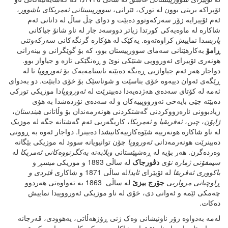
ئۆپراکە بریتی بوون لە تورک، ئێرانی،
سوورپیستانی
ئەمریکای
باشوور
،
ئەم ئۆپیرایە زۆر سەرکەوتوو دەبێت و دوای چڵ ساڵ لە دانانی ئەم
شاکارە لە ماوەیەکی کورتدا زیاتر دووسەد جار لە ناو شانۆ جیاکانی
پاریس
دا نماییش کراوەتەوە. یەکێک لە هۆکارە گرنگەکانی سەرکەوتنی
ڕامۆ
بەکارهێنانی سەمای سوورپیستان بوو، کە بۆ گوێگرانی و بینەرانی
هونەری ئۆپیرای ئەورووپی شتێکی نوێ و ڕەنگێکی تازە و جیاواز بوو.
دواجار هەر ئەم جیاوازیی ڕەنگە دەبێتە ناسنامەیەک بۆ
ئەورووپا
تا لە
ڕێگەی ئەوان دییەوە خۆی بناسێت و شوناسێک بۆ خۆی دابنێت. دو بەدوای
ئەمە لە کۆتای سەدەی هەژدەیەدا دەبینرێت لە
ئەورووپا
دا موزیکی تورکی
دەبێتە جێی بایەخی ئەورووپییەکان و لە سەدەی نۆزدەشدا بە هۆی
زیادبوونی ئارەزووکردنی گەشتکردنی هونەرمەندان بۆ وڵاتانی
هیندستان
،
ژاپۆن
،
چین
،
ئەفریقیا
و
ئەمریکا
، کاریگەریی ئەم گەشتانە جگە لە موزیک
لە ناو شاکارە هونەرییە شێوەکارییەکانیشدا دەبینرا. دواجار ئەوە بە ڕوونی
دەبینرێت هونەرمەدانی
ئەورووپا
چۆن توانیویانە سوود لە موزیکی بێگانە
وەردەگرن. هەر بۆیە لە ڕەشپێستانی
ویلایەتە
یەکگرتووەکانی
ئەمریکا
لە
سیمفۆنی
ژمارە
نۆ
ی
دڤورجاک
لە ساڵی 1893 و موزیکی
میسڕ
و
باکووری
ئەفریقا
لە ئۆپێرای
ئایدا
لە ساڵی 1871 و شاکاری
ڤێردی
و
ڕاوچیانی
مرواری
ی
جۆرج بیزێ
لە ساڵی 1863 بە تەواوەتی هەردوو
چەمکی ئێمە و ئەوانی دی، خۆی لە ناو موزیکی ئەورووپیدا نماییش
دەکات.
لەمە بەدواوە زۆر ناونیشانی وەک ژنی ڕۆژهەڵاتی، یەهوودی، قەرجانە