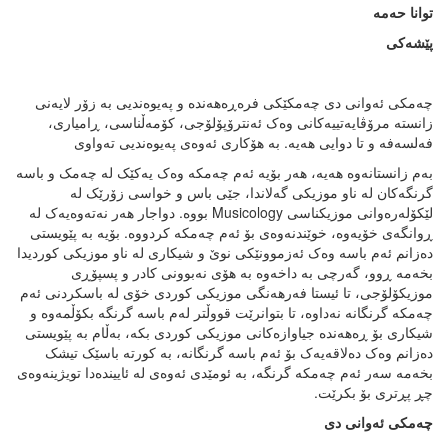
توانا حەمە
پێشەکی
چەمکی ئەوانی دی چەمکێکی فرەڕەهەندە و پەیوەندیی بە زۆر لایەنی
زانستە مرۆڤایەتییەکانی وەک ئەنترۆپۆلۆجی، کۆمەڵناسی، ڕامیاری،
فەلسەفە و تا دوایی هەیە. بە هۆکاری ئەوەی پەیوەندیی تەواوی
بەم زانستانەوە هەیە، هەر بۆیە ئەم چەمکە وەک یەکێک لە چەمک و باسە
گرنگەکان لە ناو موزیکی گەلاندا، جێی باس و خواسی زۆرێک لە
لێکۆلەرەوانی موزیکناسی Musicology بووە. دواجار هەر نەتەوەیەک لە
ڕوانگەی خۆیەوە، خوێندنەوەی بۆ ئەم چەمکە کردووە. بۆیە بە پێویستی
دەزانم ئەم باسە وەک ئەزموونێکی نوێ و شیکاری لە ناو موزیکی کوردیدا
بخەمە ڕوو، گەرچی بە داخەوە بە هۆی نەبوونی کادر و پسپۆڕی
موزیکۆلۆجی، تا ئیستا فەرهەنگی موزیکی کوردی خۆی لە باسکردنی ئەم
چەمکە گرنگانە نەداوە، تا بتوانرێت قووڵتر لەم باسە گرنگە بکۆڵمەوە و
شیکاری بۆ ڕەهەندە جیاوازەکانی موزیکی کوردی بکە، بەڵام بە پێویستی
دەزانم وەک دەلاقەیەک بۆ ئەم باسە گرنگانە، بە کورتە باسێک تیشک
بخەمە سەر ئەم چەمکە گرنگە، بە ئومێدی ئەوەی لە ئاییندەدا تویژینەوەی
چڕ پڕتری بۆ بکرێت.
چەمکی
ئەوانی
دی