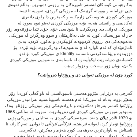
بەکارهێنانی کۆماکان لەسەر ئامێرەکان بە ڕوونی دەبینرێن. بەڵام ئەوەی
جێی تێڕامانە و بووەتە گرێیەک لە موزیکی کوردی، ئەوەیە تا ئێستا
موزیکی کوردی شێوەیەکی زارەکییە و کەمترین دانراوی دانەری
ئەکادیمی و زانستی هەیە، بۆیە موزیکی کوردی نەیتوانیوە سوود لە
موزیکی ئەوانی دی وەربگرێت تا شوناسی خۆی خۆی تێدا بدۆزێتەوە. زۆر
جار لە موزیسیانی کورد لە جێی بەکارهێنان و سوو وەرگرتن لە موزیکی
نەتەوەیەکی دی ،ڕووی کردووەتە کۆپیکردن و بەکورد کردن، بەبێ
ئاماژەپێدان کە ئەم ئاوازە لە چ نەتەوەیەک وەرگرتووە. بۆیە لێرەدا بۆ
دۆزینەوە و پێناسەکردنی ناسنامە Identity ی موزیکی کورد بۆ ئەو
کەسانەی دەیانەوێت لێکۆڵینەوە لە ناسنامەی نەتەوەیی موزیکی کوردی
بکەن، بۆیان زۆر سەخت و دژوار دەبێت.
کورد
چۆن
لە
موزیکی
ئەوانی
دی
و
ڕۆژئاوا
دەڕوانێت؟
گەرچی بە درێژایی مێژوو هەستی ناسیونالستی لە ناو گەلی کورددا زۆر
بەهێز بووە، بەڵام لە موزیکدا ئەم هەستە ناسیونالستیە بەرامبەر موزیکی
ڕۆژئاوا
کەمتر بەرچاو دەکەوێت و تا ڕادەیەکی زۆر موزیکی ڕۆژئاوا وەک
بەمۆدیرنەبوونی موزیکی کوردی لێی دەڕوانرێت. نموونە لە ساڵانی 1968
بۆ 1970
قادر
دیلان
چەند بەرهەمێکی کوردی بە ستایلی و موزیکی پۆپی
ڕۆژئاوا
تۆمار کرد، لەوانە
فریشتە،
قژکاڵی
لێوئاڵی
تا دوایی. ئەم کارانە تا
ئێستاش بە ناوازەترین بەرهەمی کورد هەژمار دەکرێن، ئەگەرچی
موزیکی ئەوانی دی پڕاوپڕی لە کارەکەیدا بەرجەستەیە، تەنیا وشە و