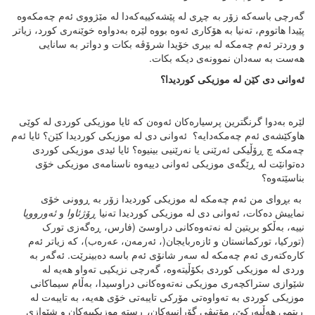
گەرچی باسەکە زۆر بە چڕی لە پێشەکییەکەدا لە مێژووی ئەم چەمکەوە
پێیدا هاتووم، تەنیا بە هۆکاری ئەوە بووە لێرە بەدواوە خوێنەری کورد، زیاتر
و وردتر ئەم چەمکە لە بیری خۆیدا شرۆڤە بکات و دواتر بە سانایی
هەست بە سەدان نموونەی دیکە بکات.
ئەوانی
دی
کێن
لە
موزیکی
کوردیدا؟
لێرە بەدوا گرنگترین پرسیارەکان ئەوەن کە ئایا موزیکی کوردی لە کوێی
هاوکێشەی ئەم چەمکەدایە؟ ئەوانی دی لە موزیکی کوردیدا کێن؟ ئایا ئەم
چەمکە چ ڕۆڵیکی ئەرێنی یا نەرێنیی بینیوە؟ ئایا ئیدی موزیکی کوردی
دەتوانێت لە ڕێگەی موزیکی ئەوانی دییەوە ناسنامەی موزیکی خۆی
بناسێتەوە؟
بە بڕوای من ئەم چەمکە لە موزیکی کوردیدا زۆر بە ڕوونی خۆی
نماییش دەکات، ئەوانی دی لە موزیکی کوردیدا تەنیا
ڕۆژئاوا
و
ئەورووپا
نییە، بەڵکو بریتین لە نەتەوەکانی دراوسێ (فارس، ڕەگەزی تورک
(تورکیا، تورکمانستان و ئازەربایجان(، ئەرمەن، عەرەب)، کە زیاتر ئەم
کارەکتەری ئەم چەمکە لە سەر شانۆی ئەم باسە دەبینرێت. ئەگەر بە
وردی لە موزیکی کوردی بکۆڵیتەوە، گەرچی نزیکیی تەواو هەیە لە
شێوازی ستراکچەری موزیکی نەتەوەکانی دراوسیدا، بەڵام سیماکانی
موزیکی کوردی بە تەواوەتی مۆرکی تایبەتی خۆی هەیە، بە تایبەت لە
ڕیتمی هەڵپەرکێ، مۆتیڤی گۆرانییەکان، ڕستە موزیکییەکان و شێوازی