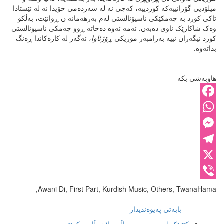
میلۆدیی گۆرانییەکە کوردییە، کەچی نە لە سەردەمی خۆیدا نە لە ئێستادا
تاکی کورد بە چەمکێکی ناسیۆنالستی لەم بەرهەمانە ن ڕوانێت، بەڵکو
وەک شاکارێک ناوی دەبەن. ئەمە ئەوە دەخاتە ڕوو چەمکی ناسیونالستی
کورد نیگەران نییە بەرامبەر موزیکی
ڕۆژئاوا
، ئەگەر لە کارەکاندا ڕەنگ
بداتەوە.
هاوبەشی بکە
Facebook
WhatsApp
Messenger
Telegram
X
Viber
Awani Di, First Part, Kurdish Music, Others, TwanaHama,
بابەتی پەیوەندیدار