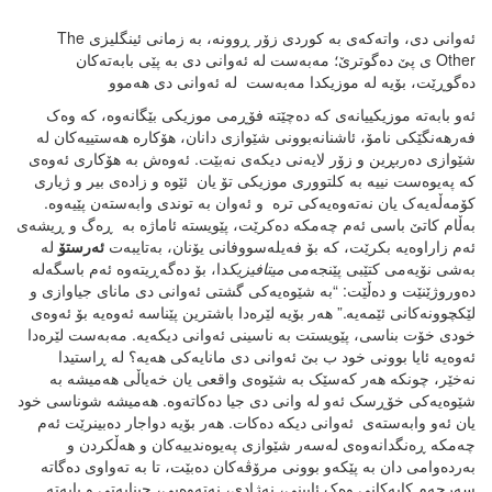
ئەوانی دی، واتەکەی بە کوردی زۆر ڕوونە، بە زمانی ئینگلیزی The
Other ی پێ دەگوترێ؛ مەبەست لە ئەوانی دی بە پێی بابەتەکان
دەگوڕێت، بۆیە لە موزیکدا مەبەست لە ئەوانی دی هەموو
ئەو بابەتە موزیکییانەی کە دەچێتە فۆڕمی موزیکی بێگانەوە، کە وەک
فەرهەنگێکی نامۆ، ئاشنانەبوونی شێوازی دانان، هۆکارە هەستییەکان لە
شێوازی دەربڕین و زۆر لایەنی دیکەی نەبێت. ئەوەش بە هۆکاری ئەوەی
کە پەیوەست نییە بە کلتووری موزیکی تۆ یان ئێوە و زادەی بیر و ژیاری
کۆمەڵەیەک یان نەتەوەیەکی ترە و ئەوان بە توندی وابەستەن پێیەوە.
بەڵام کاتێ باسی ئەم چەمکە دەکرێت، پێویستە ئاماژە بە ڕەگ و ڕیشەی
ئەم زاراوەیە بکرێت، کە بۆ فەیلەسووفانی یۆنان، بەتایبەت
ئەرستۆ
لە
بەشی نۆیەمی کتێبی پێنجەمی
میتافیزیک
دا، بۆ دەگەڕیتەوە ئەم باسگەلە
دەوروژێنێت و دەڵێت: “بە شێوەیەکی گشتی ئەوانی دی مانای جیاوازی و
لێکچوونەکانی ئێمەیە.” هەر بۆیە لێرەدا باشترین پێناسە ئەوەیە بۆ ئەوەی
خودی خۆت بناسی، پێویستت بە ناسینی ئەوانی دیکەیە. مەبەست لێرەدا
ئەوەیە ئایا بوونی خود ب بێ ئەوانی دی مانایەکی هەیە؟ لە ڕاستیدا
نەخێر، چونکە هەر کەسێک بە شێوەی واقعی یان خەیاڵی هەمیشە بە
شێوەیەکی خۆڕسک ئەو لە وانی دی جیا دەکاتەوە. هەمیشە شوناسی خود
یان ئەو وابەستەی ئەوانی دیکە دەکات. هەر بۆیە دواجار دەبینرێت ئەم
چەمکە ڕەنگدانەوەی لەسەر شێوازی پەیوەندییەکان و هەڵکردن و
بەردەوامی دان بە پێکەو بوونی مرۆڤەکان دەبێت، تا بە تەواوی دەگاتە
سەرجەم کایەکانی وەک ئایینی، نەژادی، نەتەوەیی، چینایەتی و بابەتە