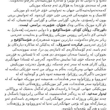
دەدوا و تا دوایی لە ناو ئۆپێرا و شاکارە موزیکییەکان بەرچاو دەکەوێت.
هەر لە سەدەی نۆزدەدا بە هۆکاری ئەم چەمکە موزیکی
کەمەنەتەوایەتییەکانی جیهان بە تەواوەتی خۆی خزاندە ناو موزیکی
کلاسیک و بە شێوەیەکی فەڕمی جێی خۆی کردەوە. کە ئەوانیش بریتی
بوون لە راپسۆدی، مارش، گۆرانیی میللی و گۆرانیی گوندنشینان، کە لە
ناو کارە موزیک یەکانی وەک
شۆپان
،
شۆبیرت
،
برامس
،
لیست
،
دڤورجاک
،
زوڵتان
کۆدای
،
شۆستاکۆفیچ
و تا دوایی دەبینرێت [هەمان]. بە
تایبەتی لای دانەرانی ڕووس موزیکی ڕۆژهەڵاتی و بەتایبەت عەرەبی
زیاتر بەرچاو دەکەوێت، دیارترین نموونە
شەهرەزاد
ی
شۆستاکۆفیج
و
بازاڕی
عەرەبی
ی
فیکرەت
ئەمیرۆڤ
، کە یەکێکن لە شاکارە دیارەکان بۆ
ئەم باسە. ئەم کۆمەڵەکارەی کە ئاماژەی پێ درا، چەند نموونەیەکی
بچووکن، لە ڕاستیدا سەدان نموونەی دی هەن، کە تا ئێستاش بە فۆڕمی
جیا ئەم چەمکە خۆی تێدا نماییش دەکاتەوە. گەرچی لە ئێستادا جیهانگیری
ڕۆڵی کارای هەیە لە سەر ئەم چەمکە، زۆر هەوڵ دەدرێت موزیکیش
شکڵیکی جیهانی وەربگرێت، بەڵام بە بڕوای من ئەمە جۆرێکی دیکەیە لە
تەوژمی داگیرکاریی
ڕۆژئاوا
، هەمیشە ئەوە باش و گونجاوە کە لە
ئەورووپا
و
ڕۆژئاوا
وە سەر هەڵدەدات، هەمیشە ئەو موزیکە جیهانیە کە لە
ڕۆژئاوا
وە سەر هەڵدەدات، هەر گیز موزیکێکی ڕۆژهەڵاتی نابێتە
موزیکێکی جیهانی. لێرەدا تا ڕادەیەک هاوڕام لەگەڵ بەشێک لە بڕواکانی
ئیدوار
سەعید
، کە بە ڕەگەز فەڵەستینییە، لە ساڵانی ڕابردوودا باسگەل و
چەند تیۆرێکی وروژاند لە سەر جیهانگەرایی، کە جەوهەری باسەکەی ئەو
پرسیارگەلە بوو کە بۆچی جیهانگەرایی تەنیا لە
ئەورووپا
وە بۆ ڕۆژهەڵات
دێت و هەرگیز پێچەوانە نابێتەوە.