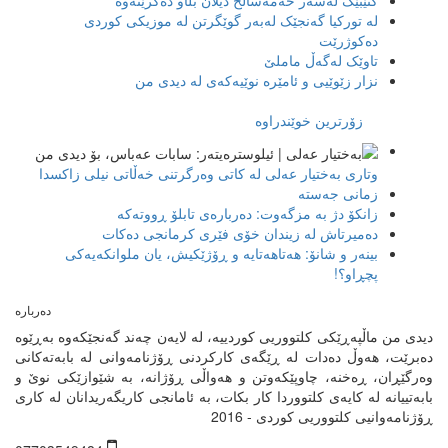
کتێبێک لەسەر حەمەساڵح دیلان بڵاو دەکرێتەوە
لە تورکیا گەنجێک لەبەر گوێگرتن له موزیکی کوردی
دەکوژرێت
تاوێک لەگەڵ ماملێ
نزار زێوێیی و ئامێرە نوێیەکەی لە دیدی من
زۆرترین خوێندراوە
وتاری بەختیار عەلی لە کاتی وەرگرتنی خەڵاتی نیلی زاکسدا
زمانی جەستە
زانکۆ دژ بە مزگەوت: دەربارەى تابلۆ ڕووتەکە
ده‌میرتاش له‌ زیندان خۆی فێری كرمانجی ده‌كات
بینەر و شانۆ: هەتاھەتایە و ڕۆژێکیش، یان ملوانکەیەکی
پچڕاو؟!
دیدی من ماڵپەڕێکی کلتووریی کوردییە، لە لایەن چەند گەنجێكه‌وه‌ بەڕێوە
دەبرێت، هەوڵ دەدات لە ڕێگەی کارکردنی ڕۆژنامەوانی لە بابەتەکانی
وەرگێڕان، ڕەخنە، چاوپێکەوتن و هەواڵی ڕۆژانە، بە شێوازێکی نوێ و
بابەتییانە لە کایەی کلتووردا کار بکات، بە ئامانجی کاریگەریدانان لە کاری
ڕۆژنامەوانیی کلتووریی کوردی - 2016