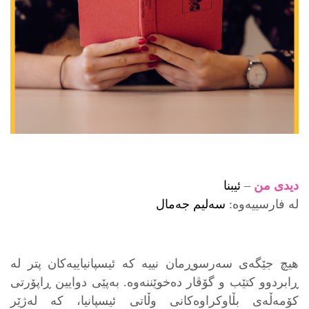
ديدى من
–
ئيبنا
لە فارسييەوە:
سەليم جەمال
هيچ جێگەى سەرسوڕمان نييه کە ئيسپانياييەكان پتر له
ڕابردوو كتێب و گۆڤار دەخوێننەوه. بەپێى دوايين ڕاپۆرتى
كۆمەڵەى بڵاوكراوەكانى وڵاتى ئيسپانيا، كە لەژێر