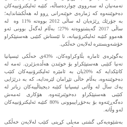
تەمەنيان لە سەرووى چواردەساڵه، كتێبە ئەليكترۆنييەكان
دەخوێننەوه كە ژمارەى خوێنەرانى ڕوو لە هەڵكشاندايه؛
بە جۆرێك ڕێژەيان لە ساڵى 2012 بووەته %11 وه لە
ساڵى 2017 گەيشتووەته %27؛ بەڵام لەگەڵ بوونى ئەو
هەموو كتێبە ئەليكترۆنييانە، تا ئێستاش كتێبى هەستپێكراو
خۆشەويستتره لەلايەن خەڵكى.
بەگوێرەى ئاماره بڵاوكراوەكان، %43ى خەڵكى ئيسپانيا
تەنيا كتێبى هەستپێكراو بۆ خوێندن هەڵدەبژێرن. ئەمە لە
كاتێكدايە كە %20يان بە ئامێرە ئەليكترۆنييەكان كتێب
دەخوێننەوە، بەڵام خاڵى تێڕامان لێرەدايه، كه بە درێژايى
يەك ساڵ لە وڵاتى ئيسپانيا كتێبه ديجيتاڵييەكان زياتر له
كتێبى هەستپێكراو دەخوێنرێتەوه. هۆكارى ئەمەش
دەگەڕێتەوە بۆ بەخۆڕايیبوونى %80 كتێبه ئەليكترۆنييەكان
لەو وڵاته.
بەشێوەيەكى گشتى مەيلى كڕينى كتێب لەلايەن خەڵكى