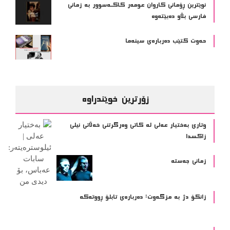
نوێترين ڕۆمانى كاروان عومەر كاكـەسوور بە زمانى
فارسى بڵاو دەبێتەوە
حەوت کتێب دەربارەی سینەما
زۆرترین خوێندراوە
وتاری بەختیار عەلی لە کاتی وەرگرتنی خەڵاتی نیلی
زاکسدا
زمانی جەستە
زانکۆ دژ بە مزگەوت: دەربارەى تابلۆ ڕووتەکە