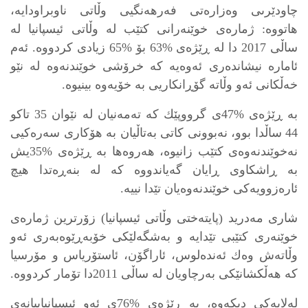
چاودێرىی وەزارەتى فەرهەنگیی وڵاتى ناوبراودايه،
هاتووه: ژمارەى خوێنەرانى كتێب له وڵاتى ئيسپانيا لە
ساڵى 2017 دا لە ڕێژەى %63 بۆ %65 زيادی كردووه. ئەم
ئاماره نيشاندەرى ئەوەيه كە خرۆشى خوێندنەوه لە نێو
خەڵكانى ئەو وڵاته گۆڕانكاريى بە خۆيەوه بينيوه.
بە ڕێژەى %47ى گرووپێك كە تەمەنيان لە نێوان 35 تاكو
44 ساڵدا بوو، نەبوونى كاتى بەتاڵيان بە هۆكارى سەرەكیی
نەخوێندنەوەى كتێب زانيوه، هەروەها بە ڕێژەى %35يش
بە ڕاشكاوى ڕايان گەياندووە كه له بنەڕەتدا هيچ
ئارەزوويەكى خوێندنەوەيان تێدا نييه.
شارى مەدريد (پايتەختى وڵاتى ئيسپانيا) زۆرترين ژمارەى
خوێنەرى كتێبى تێدايه و بەشگەلێكى خۆبەڕێوەبەرى ئەو
وڵاتەش وەك ئەندەلوس، ئاراگۆن، ئاستۆرياس و مۆرسيا
كه‌ هەڵكشانێكى بەرچاويان لە ساڵى 2011دا تۆمار كردووه.
لەلايەكى ديكەوە، بە ڕێژەى %76ى ئەو ئيسپانياييانەى