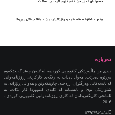
ده‌میرتاش له‌ زیندان خۆی فێری كرمانجی ده‌كات
بینەر و شانۆ: هەتاھەتایە و ڕۆژێکیش، یان ملوانکەیەکی پچڕاو؟!
دیدی من ماڵپەڕێکی کلتووریی کوردییە، لە لایەن چەند گەنجێكه‌وه‌
بەڕێوە دەبرێت، هەوڵ دەدات لە ڕێگەی کارکردنی ڕۆژنامەوانی
لە بابەتەکانی وەرگێڕان، ڕەخنە، چاوپێکەوتن و هەواڵی ڕۆژانە، بە
شێوازێکی نوێ و بابەتییانە لە کایەی کلتووردا کار بکات، بە
ئامانجی کاریگەریدانان لە کاری ڕۆژنامەوانیی کلتووریی کوردی -
2016
07703549484